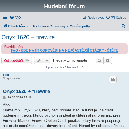
Hudební fórum
FAQ
Registrovat
Přihlásit se
H
Obsah fóra
:: Technika a Recording
Mixážní pulty
l
Onyx 1620 + firewire
e
Pravidla fóra
d
FAQ - KDE NAJÍT ODPOVĚDI NA NEJČASTĚJŠÍ OTÁZKY - ČTĚTE
a
Hledat
Pokročilé 
Odpovědět
t
1 příspěvek • Stránka
1
z
1
stipi
Nový uživatel
Onyx 1620 + firewire
P
29.05.2026 14:49
ř
í
Ahoj,
s
Máme mix Onyx 1620, který nám bohatě stačí a funguje. Za chvíli
p
ě
budeme mít akci, kterou bychom si ideálně chtěli nahrát přes mix přes
v
Firewire. Máme i Firewire Option Card, počítač, který firewire podporuje,
e
k
ale nikde nemůžeme najít drivery ke stažení. Neměl by náhodou někdo z