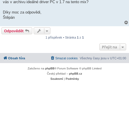
vás v archivu ideálné driver PC v 1.7 na tento mix?
Díky moc za odpovědi,
Štěpán
Odpovědět
1 příspěvek • Stránka
1
z
1
Přejít na
Obsah fóra
Smazat cookies
Všechny časy jsou v
UTC+01:00
Založeno na
phpBB
® Forum Software © phpBB Limited
Český překlad –
phpBB.cz
Soukromí
|
Podmínky