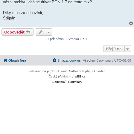
vás v archivu ideálné driver PC v 1.7 na tento mix?
Díky moc za odpovědi,
Štěpán
Odpovědět
1 příspěvek • Stránka
1
z
1
Přejít na
Obsah fóra
Smazat cookies
Všechny časy jsou v
UTC+01:00
Založeno na
phpBB
® Forum Software © phpBB Limited
Český překlad –
phpBB.cz
Soukromí
|
Podmínky