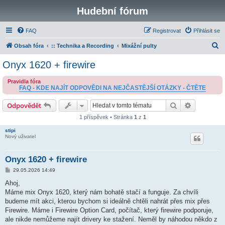
Hudební fórum
FAQ
Registrovat
Přihlásit se
H
Obsah fóra
:: Technika a Recording
Mixážní pulty
l
Onyx 1620 + firewire
e
Pravidla fóra
d
FAQ - KDE NAJÍT ODPOVĚDI NA NEJČASTĚJŠÍ OTÁZKY - ČTĚTE
a
Hledat
Pokročilé 
Odpovědět
t
1 příspěvek • Stránka
1
z
1
stipi
Nový uživatel
Onyx 1620 + firewire
P
29.05.2026 14:49
ř
í
Ahoj,
s
Máme mix Onyx 1620, který nám bohatě stačí a funguje. Za chvíli
p
ě
budeme mít akci, kterou bychom si ideálně chtěli nahrát přes mix přes
v
Firewire. Máme i Firewire Option Card, počítač, který firewire podporuje,
e
k
ale nikde nemůžeme najít drivery ke stažení. Neměl by náhodou někdo z