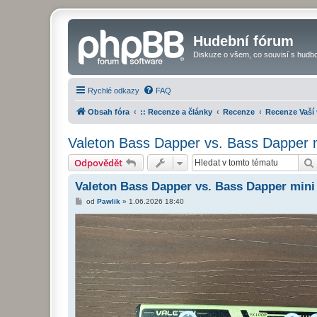
Hudební fórum
Diskuze o všem, co souvisí s hudbo
Rychlé odkazy
FAQ
Obsah fóra
:: Recenze a články
Recenze
Recenze Vaší
Valeton Bass Dapper vs. Bass Dapper 
Odpovědět
Valeton Bass Dapper vs. Bass Dapper mini
P
od
Pawlik
»
1.06.2026 18:40
ř
í
s
p
ě
v
e
k