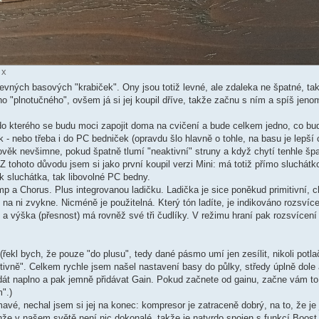
 x
vných basových "krabiček". Ony jsou totiž levné, ale zdaleka ne špatné, tak
o "plnotučného", ovšem já si jej koupil dříve, takže začnu s ním a spíš jeno
 kterého se budu moci zapojit doma na cvičení a bude celkem jedno, co bud
 - nebo třeba i do PC bedniček (opravdu šlo hlavně o tohle, na basu je lepší 
lověk nevšimne, pokud špatně tlumí "neaktivní" struny a když chytí tenhle šp
Z tohoto důvodu jsem si jako první koupil verzi Mini: má totiž přímo sluchátk
k sluchátka, tak libovolné PC bedny.
p a Chorus. Plus integrovanou ladičku. Ladička je sice poněkud primitivní, chv
i na ni zvykne. Nicméně je použitelná. Který tón ladíte, je indikováno rozsvíc
a výška (přesnost) má rovněž své tři čudlíky. V režimu hraní pak rozsvícení
řekl bych, že pouze "do plusu", tedy dané pásmo umí jen zesílit, nikoli potl
nktivně". Celkem rychle jsem našel nastavení basy do půlky, středy úplně dol
át naplno a pak jemně přidávat Gain. Pokud začnete od gainu, začne vám to k
".)
mavé, nechal jsem si jej na konec: kompresor je zatraceně dobrý, na to, že j
Jenže v našem světě není nic dokonalé, takže je natvrdo spojen s funkcí Boost