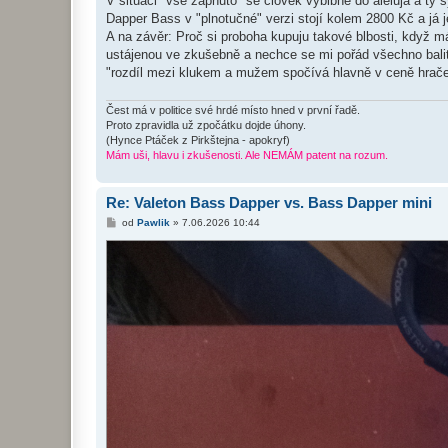
V situaci "vše zapnuto" se člověk vyblbne do alelujá a ty 
Dapper Bass v "plnotučné" verzi stojí kolem 2800 Kč a já j
A na závěr: Proč si proboha kupuju takové blbosti, když m
ustájenou ve zkušebně a nechce se mi pořád všechno balit a
"rozdíl mezi klukem a mužem spočívá hlavně v ceně hraček
Čest má v politice své hrdé místo hned v první řadě.
Proto zpravidla už zpočátku dojde úhony.
(Hynce Ptáček z Pirkštejna - apokryf)
Mám uši, hlavu i zkušenosti. Ale NEMÁM patent na rozum.
Re: Valeton Bass Dapper vs. Bass Dapper mini
P
od
Pawlik
»
7.06.2026 10:44
ř
í
s
p
ě
v
e
k