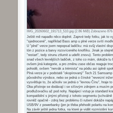
IMG_20260602_191713_510.jpg (2.86 MiB) Zobrazeno 876
Ještě mě napadlo něco doplnit. Zaprvé tedy fotku, jak to 
"sjednocené", například Bass amp u plné verze svítí modř
U "plné" verze jsem nepopsal ladičku: má svůj vlastní disp
tón z pozice a barvy rozsvíceného knoflíku. Jinak je stej
"restart", tedy strunu ztlumit a udeřit znovu). Tento problé
snad všech levnějších ladiček, z toho co mám, dokáže tu 
ovšem jiná kategorie, a pro změnu zase občas reaguje troc
pohodě, ovšem "nervák a trémista" na pódiu asi úplně spo
Plná verze je v podstatě "okopírovaný" Tech 21 Samsamp Fl
původního výrobce, nebo se jedná o čínské "reverzní inžen
vysvětluje to, že ačkoliv se jedná o "levnou Čínu", hraje t
Oba přístroje se dodávají i se síťovým zdrojem a musím poc
prodlužovačku až pod nohy. Napájecí vstup je standard kr
kompatibilní s jinými přístroji z tohoto segmentu (schválně
rovněž opačně - zdroj bez problému či rušení dokáže napáje
USB/9V z powerbanky (jen je třeba přehodit polaritu na kon
Na závěr ještě jedna fotka, na které je vidět rozmístění ko