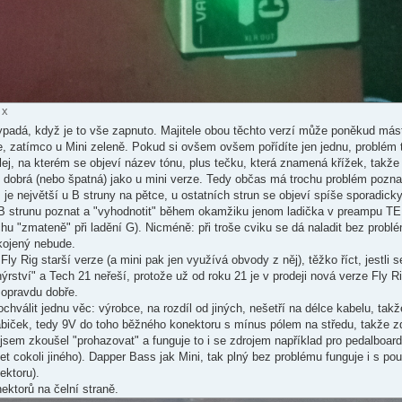
 x
vypadá, když je to vše zapnuto. Majitele obou těchto verzí může poněkud más
e, zatímco u Mini zeleně. Pokud si ovšem ovšem pořídíte jen jednu, problém 
lej, na kterém se objeví název tónu, plus tečku, která znamená křížek, takže 
ně dobrá (nebo špatná) jako u mini verze. Tedy občas má trochu problém pozn
m je největší u B struny na pětce, u ostatních strun se objeví spíše sporadicky.
B strunu poznat a "vyhodnotit" během okamžiku jenom ladička v preampu TE 
hu "zmateně" při ladění G). Nicméně: při troše cviku se dá naladit bez prob
kojený nebude.
y Rig starší verze (a mini pak jen využívá obvody z něj), těžko říct, jestli
ýrství" a Tech 21 neřeší, protože už od roku 21 je v prodeji nová verze Fly 
o opravdu dobře.
hválit jednu věc: výrobce, na rozdíl od jiných, nešetří na délce kabelu, tak
abiček, tedy 9V do toho běžného konektoru s mínus pólem na středu, takže zd
 jsem zkoušel "prohazovat" a funguje to i se zdrojem například pro pedalboard
t cokoli jiného). Dapper Bass jak Mini, tak plný bez problému funguje i s po
ektoru).
nektorů na čelní straně.