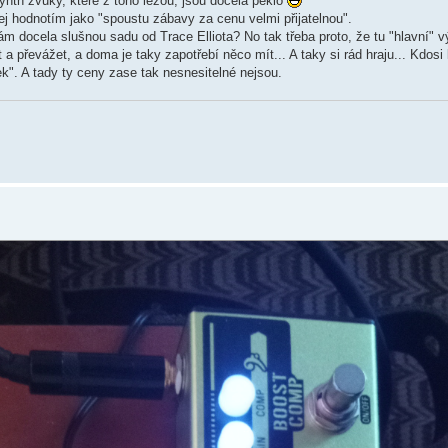
synth zvuky, které z toho lezou, jsou docela peklo
ej hodnotím jako "spoustu zábavy za cenu velmi přijatelnou".
ám docela slušnou sadu od Trace Elliota? No tak třeba proto, že tu "hlavní"
 převážet, a doma je taky zapotřebí něco mít... A taky si rád hraju... Kdosi k
". A tady ty ceny zase tak nesnesitelné nejsou.