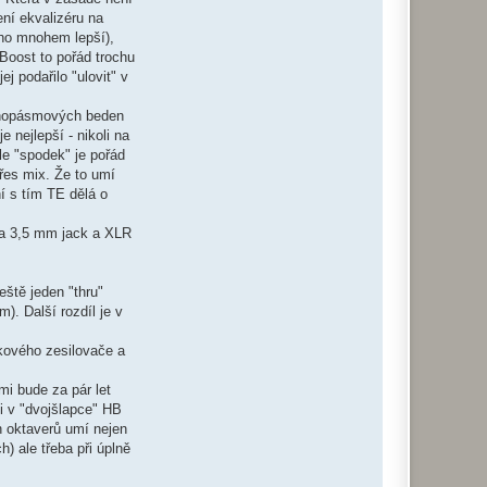
ení ekvalizéru na
mho mnohem lepší),
 Boost to pořád trochu
j podařilo "ulovit" v
ednopásmových beden
e nejlepší - nikoli na
le "spodek" je pořád
řes mix. Že to umí
í s tím TE dělá o
na 3,5 mm jack a XLR
ště jeden "thru"
. Další rozdíl je v
kového zesilovače a
mi bude za pár let
ci v "dvojšlapce" HB
h oktaverů umí nejen
h) ale třeba při úplně