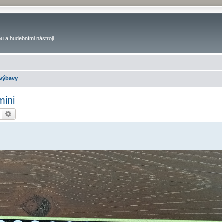
u a hudebními nástroji.
 výbavy
mini
Hledat
Pokročilé hledání