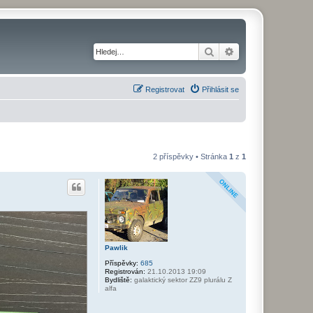
Hledat
Pokročilé hledání
Registrovat
Přihlásit se
2 příspěvky • Stránka
1
z
1
Pawlik
Příspěvky:
685
Registrován:
21.10.2013 19:09
Bydliště:
galaktický sektor ZZ9 plurálu Z
alfa