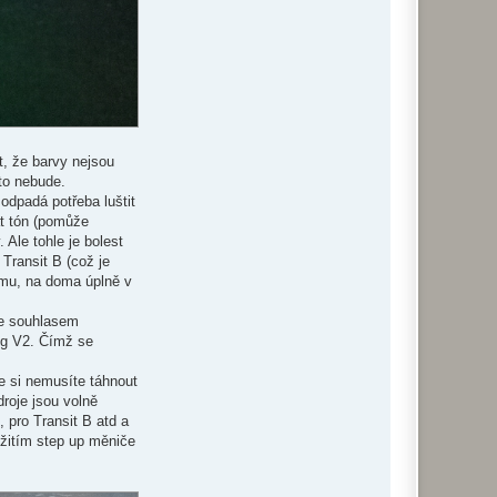
t, že barvy nejsou
to nebude.
odpadá potřeba luštit
at tón (pomůže
 Ale tohle je bolest
Transit B (což je
lému, na doma úplně v
 se souhlasem
Rig V2. Čímž se
že si nemusíte táhnout
roje jsou volně
, pro Transit B atd a
užitím step up měniče