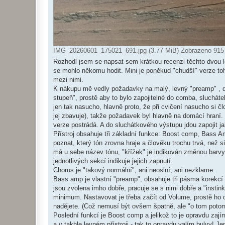
IMG_20260601_175021_691.jpg (3.77 MiB) Zobrazeno 915
Rozhodl jsem se napsat sem krátkou recenzi těchto dvou le
se mohlo někomu hodit. Mini je poněkud "chudší" verze toh
mezi nimi.
K nákupu mě vedly požadavky na malý, levný "preamp" , do
stupeň", prostě aby to bylo zapojitelné do comba, sluchátek
jen tak nasucho, hlavně proto, že při cvičení nasucho si č
jej zbavuje), takže požadavek byl hlavně na domácí hraní. 
verze postrádá. A do sluchátkového výstupu jdou zapojit ja
Přístroj obsahuje tři základní funkce: Boost comp, Bass Am
poznat, který tón zrovna hraje a člověku trochu trvá, než s
má u sebe název tónu, "křížek" je indikován změnou barvy 
jednotlivých sekcí indikuje jejich zapnutí.
Chorus je "takový normální", ani neoslní, ani nezklame.
Bass amp je vlastní "preamp", obsahuje tři pásma korekcí (
jsou zvolena imho dobře, pracuje se s nimi dobře a "insti
minimum. Nastavovat je třeba začít od Volume, prostě ho d
nadějete. (Což nemusí být ovšem špatně, ale "o tom potom
Poslední funkcí je Boost comp a jelikož to je opravdu zají
a v takhle levném přístroji - tak to opravdu valím bulvy! 