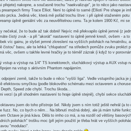
si přejete) nakopne, a současně trochu "naekvalizuje", je to něco jako nastav
a preampech firmy Trace Elliot. Není to úplně to samé (Elliotí Pre shape je i
oto prcka. Jediná věc, která mě pořád trochu štve: i při úplně staženém potu
preamp úplně geniální věc za neuvěřitelnou cenu. Ta je kolem 1900 Kč, mi se je
ky nečekal, že to bude až tak dobré! Nejvíc mě překvapilo úplně jemné (z j
áte čistý zvuk - a při "akorát" nastavení to úplně jemně kreslí, ovšem - a to j
ubek víc gainu, je slyšet jemné zkreslení na vyšších polohách na hmatníku, a
ě čistou" basu, ale ta lehká "chlupatost" na středech pomůže zvuku prolézt p
má věc, ovšem u takhle levné hračky je to téměř zázrak (i když to v porovnán
ký vstup a výstup na 1/4" TS konektorech, sluchátkový výstup a AUX vstup 
připojen na vstup s aktivním Phantom napájením.
pojení země, takže to bude o něco "vyšší liga". Vedle vstupního jacka je je
eště efektovou smyčkou (podle blokového schématu mezi octaverem a chorusem)
í Depth, Speed zde chybí. Trochu škoda...
verzí (a při shodném nastavení to hraje úplně stejně), chybí sekce sluchát
ktaveru jsem do toho přístroje šel. Nikdy jsem s ním totiž ještě nehrál (a to 
kce fuzz. No, co bych o něm... Na blbnutí možná dobrý, ale já mám tuhle funk
šem Octave je jiná káva. Dělá to imho co má, a na rozdíl od většiny basovýc
ladních polohách" trošku moc (při jejím použití je třeba hrát ve vyšších polohác
mavou "modulaci".