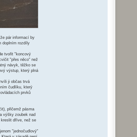
že pár informací by
m doplním rozdíly
e tvořit "koncový
cvičit "přes něco" než
atný návyk, těžko se
ový výstup, který plná
íli ji občas trvá
ením čudlíku, který
 ovládacích prvků
ačit), přičemž pásma
e a výšky zoubek nad
reslit dříve, než se
e jenom "jednočudlový"
. Která v zásadě není