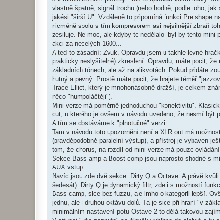
vlastně špatně, signál trochu (nebo hodně, podle toho, jak 
jakési "širší U". Vzdáleně to připomíná funkci Pre shape n
nicméně spolu s tím kompresorem asi nejsilnější zbraň toh
zesiluje. Ne moc, ale kdyby to nedělalo, byl by tento mini 
akci za necelých 1600...
A teď to zásadní: Zvuk. Opravdu jsem u takhle levné hrač
prakticky neslyšitelné) zkreslení. Opravdu, máte pocit, že m
základních tónech, ale až na alikvotách. Pokud přidáte zo
hutný a pevný. Prostě máte pocit, že hrajete téměř "jazzov
Trace Elliot, který je mnohonásobně dražší, je celkem zná
něco "humpoláčtěji").
Mini verze má poměrně jednoduchou "konektivitu". Klasic
out, u kterého je ovšem v návodu uvedeno, že nesmí být 
A tím se dostáváme k "plnotučné" verzi.
Tam v návodu toto upozornění není a XLR out má možnost od
(pravděpodobně paralelní výstup), a přístroj je vybaven j
tom, že chorus, na rozdíl od mini verze má pouze ovládán
Sekce Bass amp a Boost comp jsou naprosto shodné s mini 
AUX vstup.
Navíc jsou zde dvě sekce: Dirty Q a Octave. A právě kvůli o
šedesát). Dirty Q je dynamický filtr, zde i s možností fun
Bass camp, sice bez fuzzu, ale imho o kategorii lepší. Ov
jednu, ale i druhou oktávu dolů. Ta je sice při hraní "v zák
minimálním nastavení potu Ostave 2 to dělá takovou zají