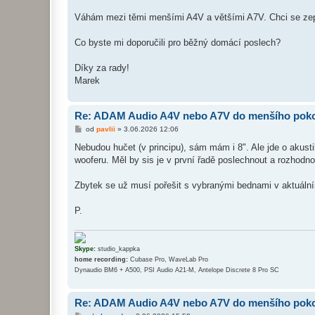
Váhám mezi těmi menšími A4V a většími A7V. Chci se zepta
Co byste mi doporučili pro běžný domácí poslech?
Díky za rady!
Marek
Re: ADAM Audio A4V nebo A7V do menšího pok
P
od
pavlii
»
3.06.2026 12:06
ř
í
Nebudou hučet (v principu), sám mám i 8". Ale jde o akust
s
wooferu. Měl by sis je v první řadě poslechnout a rozhodno
p
ě
v
Zbytek se už musí pořešit s vybranými bednami v aktuální
e
k
P.
Skype:
studio_kappka
home recording:
Cubase Pro, WaveLab Pro
Dynaudio BM6 + A500, PSI Audio A21-M, Antelope Discrete 8 Pro SC
Re: ADAM Audio A4V nebo A7V do menšího pok