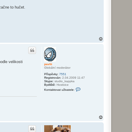
začne to hučet.
N
a
h
o
r
u
odle velikosti
pavlii
Globální moderátor
Příspěvky:
7551
Registrován:
2.04.2009 11:47
Skype:
studio_kappka
Bydliště:
Hostivice
K
Kontaktovat uživatele:
o
n
t
a
k
t
o
v
N
a
a
t
h
u
o
ž