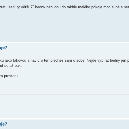
t, jestli ty větší 7" bedny nebudou do takhle malého pokoje moc silné a ne
oje?
iku jako takovou a navíc o ten přednes sám o sobě. Nejde vybírat bedny jen p
ut se až pak.
m prostoru.
oje?