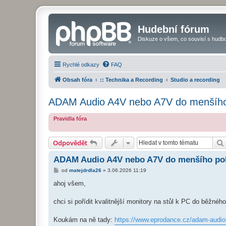
Hudební fórum
Diskuze o všem, co souvisí s hudbo
Rychlé odkazy
FAQ
Obsah fóra
:: Technika a Recording
Studio a recording
ADAM Audio A4V nebo A7V do menšího
Pravidla fóra
Odpovědět
ADAM Audio A4V nebo A7V do menšího po
P
od
matejdrdla26
»
3.06.2026 11:19
ř
í
ahoj všem,
s
p
ě
chci si pořídit kvalitnější monitory na stůl k PC do běžné
v
e
k
Koukám na ně tady:
https://www.eprodance.cz/adam-audio