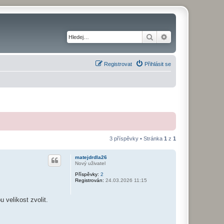
Hledat
Pokročilé hledání
Registrovat
Přihlásit se
3 příspěvky • Stránka
1
z
1
matejdrdla26
Nový uživatel
Příspěvky:
2
Registrován:
24.03.2026 11:15
 velikost zvolit.