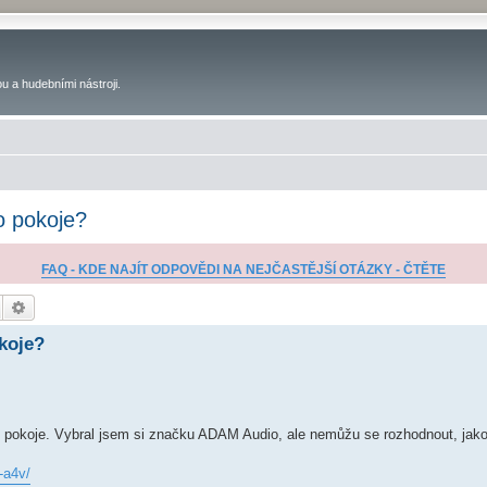
u a hudebními nástroji.
 pokoje?
FAQ - KDE NAJÍT ODPOVĚDI NA NEJČASTĚJŠÍ OTÁZKY - ČTĚTE
Hledat
Pokročilé hledání
koje?
ho pokoje. Vybral jsem si značku ADAM Audio, ale nemůžu se rozhodnout, jakou
-a4v/