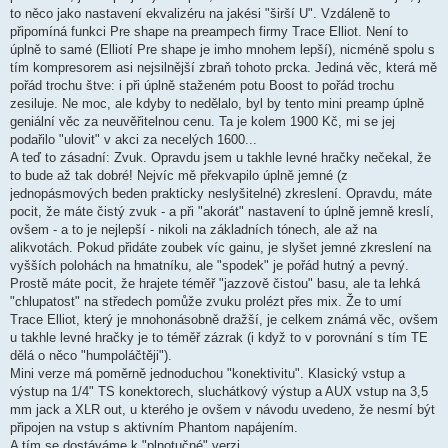
to něco jako nastavení ekvalizéru na jakési "širší U". Vzdáleně to
připomíná funkci Pre shape na preampech firmy Trace Elliot. Není to
úplně to samé (Elliotí Pre shape je imho mnohem lepší), nicméně spolu s
tím kompresorem asi nejsilnější zbraň tohoto prcka. Jediná věc, která mě
pořád trochu štve: i při úplně staženém potu Boost to pořád trochu
zesiluje. Ne moc, ale kdyby to nedělalo, byl by tento mini preamp úplně
geniální věc za neuvěřitelnou cenu. Ta je kolem 1900 Kč, mi se jej
podařilo "ulovit" v akci za necelých 1600...
A teď to zásadní: Zvuk. Opravdu jsem u takhle levné hračky nečekal, že
to bude až tak dobré! Nejvíc mě překvapilo úplně jemné (z
jednopásmových beden prakticky neslyšitelné) zkreslení. Opravdu, máte
pocit, že máte čistý zvuk - a při "akorát" nastavení to úplně jemně kreslí,
ovšem - a to je nejlepší - nikoli na základních tónech, ale až na
alikvotách. Pokud přidáte zoubek víc gainu, je slyšet jemné zkreslení na
vyšších polohách na hmatníku, ale "spodek" je pořád hutný a pevný.
Prostě máte pocit, že hrajete téměř "jazzově čistou" basu, ale ta lehká
"chlupatost" na středech pomůže zvuku prolézt přes mix. Že to umí
Trace Elliot, který je mnohonásobně dražší, je celkem známá věc, ovšem
u takhle levné hračky je to téměř zázrak (i když to v porovnání s tím TE
dělá o něco "humpoláčtěji").
Mini verze má poměrně jednoduchou "konektivitu". Klasický vstup a
výstup na 1/4" TS konektorech, sluchátkový výstup a AUX vstup na 3,5
mm jack a XLR out, u kterého je ovšem v návodu uvedeno, že nesmí být
připojen na vstup s aktivním Phantom napájením.
A tím se dostáváme k "plnotučné" verzi.