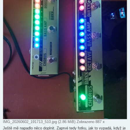
IMG_20260602_191713_510.jpg (2.86 MiB) Zobrazeno 887 x
Ještě mě napadlo něco doplnit. Zaprvé tedy fotku, jak to vypadá, když je