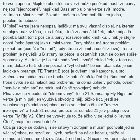
to vše zapnuto. Majitele obou těchto verzí může poněkud mást, že barvy
nejsou "sjednocené", například Bass amp u plné verze svítí modře,
zatímco u Mini zeleně. Pokud si ovšem ovšem pořídíte jen jednu,
problém to nebude.
U "plné" verze jsem nepopsal ladičku: má svůj vlastní displej, na kterém
se objeví název tónu, plus tečku, která znamená křížek, takže odpadá
potřeba luštit tón z pozice a barvy rozsvíceného knoflíku. Jinak je stejně
dobrá (nebo špatná) jako u mini verze. Tedy občas má trochu problém
poznat tón (pomůže "restart", tedy strunu ztlumit a udeřit znovu). Tento
problém je největší u B struny na pětce, u ostatních strun se objeví spíše
sporadicky. Ale tohle je bolest snad všech levnějších ladiček, z toho co
mám, dokáže tu B strunu poznat a "vyhodnotit" během okamžiku jenom
ladička v preampu TE Transit B (což je ovšem jiná kategorie, a pro
změnu zase občas reaguje trochu "zmateně" při ladění G). Nicméně: při
troše cviku se dá naladit bez problému, na doma úplně v pohodě, ovšem
"nervák a trémista" na pódiu asi úplně spokojený nebude.
Plná verze je v podstatě "okopírovaný" Tech 21 Samsamp Fly Rig starší
verze (a mini pak jen využívá obvody z něj), těžko říct, jestli se
souhlasem původního výrobce, nebo se jedná o čínské "reverzní
inženýrství" a Tech 21 neřeší, protože už od roku 21 je v prodeji nová
verze Fly Rig V2. Čímž se vysvětluje to, že ačkoliv se jedná o "levnou
Čínu", hraje to opravdu dobře.
Oba přístroje se dodávají i se síťovým zdrojem a musím pochválit jednu
věc: výrobce, na rozdíl od jiných, nešetří na délce kabelu, takže si
nemusíte táhnout prodlužovačku až pod nohy. Napájecí vstup je standard