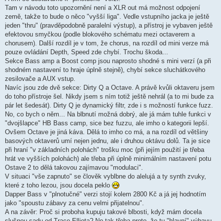
Tam v návodu toto upozornění není a XLR out má možnost odpojení
země, takže to bude o něco "vyšší liga". Vedle vstupního jacka je ještě
jeden "thru" (pravděpodobně paralelní výstup), a přístroj je vybaven ještě
efektovou smyčkou (podle blokového schématu mezi octaverem a
chorusem). Další rozdíl je v tom, že chorus, na rozdíl od mini verze má
pouze ovládání Depth, Speed zde chybí. Trochu škoda...
Sekce Bass amp a Boost comp jsou naprosto shodné s mini verzí (a při
shodném nastavení to hraje úplně stejně), chybí sekce sluchátkového
zesilovače a AUX vstup.
Navíc jsou zde dvě sekce: Dirty Q a Octave. A právě kvůli oktaveru jsem
do toho přístroje šel. Nikdy jsem s ním totiž ještě nehrál (a to mi bude za
pár let šedesát). Dirty Q je dynamický filtr, zde i s možností funkce fuzz.
No, co bych o něm... Na blbnutí možná dobrý, ale já mám tuhle funkci v
"dvojšlapce" HB Bass camp, sice bez fuzzu, ale imho o kategorii lepší.
Ovšem Octave je jiná káva. Dělá to imho co má, a na rozdíl od většiny
basových oktaverů umí nejen jednu, ale i druhou oktávu dolů. Ta je sice
při hraní "v základních polohách" trošku moc (při jejím použití je třeba
hrát ve vyšších polohách) ale třeba při úplně minimálním nastavení potu
Ostave 2 to dělá takovou zajímavou "modulaci".
V situaci "vše zapnuto" se člověk vyblbne do alelujá a ty synth zvuky,
které z toho lezou, jsou docela peklo
Dapper Bass v "plnotučné" verzi stojí kolem 2800 Kč a já jej hodnotím
jako "spoustu zábavy za cenu velmi přijatelnou".
A na závěr: Proč si proboha kupuju takové blbosti, když mám docela
slušnou sadu od Trace Elliota? No tak třeba proto, že tu "hlavní" výbavu