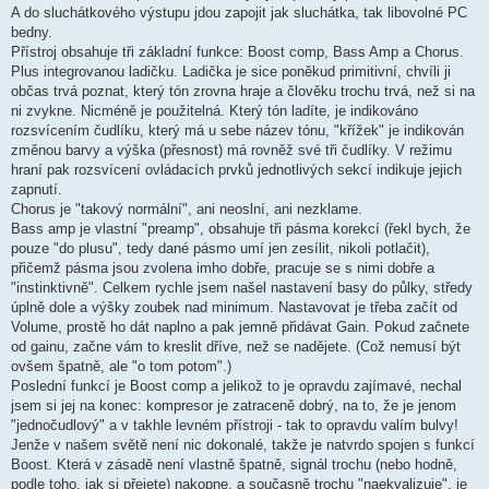
A do sluchátkového výstupu jdou zapojit jak sluchátka, tak libovolné PC
bedny.
Přístroj obsahuje tři základní funkce: Boost comp, Bass Amp a Chorus.
Plus integrovanou ladičku. Ladička je sice poněkud primitivní, chvíli ji
občas trvá poznat, který tón zrovna hraje a člověku trochu trvá, než si na
ni zvykne. Nicméně je použitelná. Který tón ladíte, je indikováno
rozsvícením čudlíku, který má u sebe název tónu, "křížek" je indikován
změnou barvy a výška (přesnost) má rovněž své tři čudlíky. V režimu
hraní pak rozsvícení ovládacích prvků jednotlivých sekcí indikuje jejich
zapnutí.
Chorus je "takový normální", ani neoslní, ani nezklame.
Bass amp je vlastní "preamp", obsahuje tři pásma korekcí (řekl bych, že
pouze "do plusu", tedy dané pásmo umí jen zesílit, nikoli potlačit),
přičemž pásma jsou zvolena imho dobře, pracuje se s nimi dobře a
"instinktivně". Celkem rychle jsem našel nastavení basy do půlky, středy
úplně dole a výšky zoubek nad minimum. Nastavovat je třeba začít od
Volume, prostě ho dát naplno a pak jemně přidávat Gain. Pokud začnete
od gainu, začne vám to kreslit dříve, než se nadějete. (Což nemusí být
ovšem špatně, ale "o tom potom".)
Poslední funkcí je Boost comp a jelikož to je opravdu zajímavé, nechal
jsem si jej na konec: kompresor je zatraceně dobrý, na to, že je jenom
"jednočudlový" a v takhle levném přístroji - tak to opravdu valím bulvy!
Jenže v našem světě není nic dokonalé, takže je natvrdo spojen s funkcí
Boost. Která v zásadě není vlastně špatně, signál trochu (nebo hodně,
podle toho, jak si přejete) nakopne, a současně trochu "naekvalizuje", je