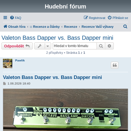
Hudební fórum
FAQ
Registrovat
Přihlásit se
H
Obsah fóra
:: Recenze a články
Recenze
Recenze Vaší výbavy
l
Valeton Bass Dapper vs. Bass Dapper mini
e
Hledat
Pokročilé 
Odpovědět
d
2 příspěvky • Stránka
1
z
1
a
Pawlik
t
Valeton Bass Dapper vs. Bass Dapper mini
P
1.06.2026 18:40
ř
í
s
p
ě
v
e
k