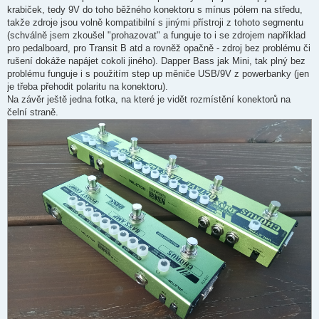
krabiček, tedy 9V do toho běžného konektoru s mínus pólem na středu,
takže zdroje jsou volně kompatibilní s jinými přístroji z tohoto segmentu
(schválně jsem zkoušel "prohazovat" a funguje to i se zdrojem například
pro pedalboard, pro Transit B atd a rovněž opačně - zdroj bez problému či
rušení dokáže napájet cokoli jiného). Dapper Bass jak Mini, tak plný bez
problému funguje i s použitím step up měniče USB/9V z powerbanky (jen
je třeba přehodit polaritu na konektoru).
Na závěr ještě jedna fotka, na které je vidět rozmístění konektorů na
čelní straně.