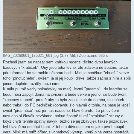
IMG_20260601_175021_691.jpg (3.77 MiB) Zobrazeno 926 x
Rozhodl jsem se napsat sem krátkou recenzi těchto dvou levných
basových "krabiček". Ony jsou totiž levné, ale zdaleka ne špatné, takže
pár informací by se mohlo někomu hodit. Mini je poněkud "chudší" verze
toho "plnotučného", ovšem já si jej koupil dříve, takže začnu s ním a spíš
jenom doplním rozdíly mezi nimi.
K nákupu mě vedly požadavky na malý, levný "preamp" , do kterého se
budu moci zapojit doma na cvičení a bude celkem jedno, co bude tvořit
"koncový stupeň", prostě aby to bylo zapojitelné do comba, sluchátek -
nebo třeba i do PC bedniček (opravdu šlo hlavně o tohle, na basu je lepší
cvičit "přes něco" než jen tak nasucho, hlavně proto, že při cvičení
nasucho si člověk nevšimne, pokud špatně tlumí "neaktivní" struny a
když chytí tenhle špatný návyk, těžko se jej zbavuje), takže požadavek
byl hlavně na domácí hraní. Z tohoto důvodu jsem si jako první koupil
verzi Mini: má totiž přímo sluchátkový výstup, který plná verze postrádá.