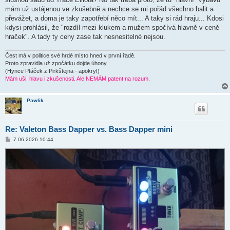
mám už ustájenou ve zkušebně a nechce se mi pořád všechno balit a
převážet, a doma je taky zapotřebí něco mít... A taky si rád hraju... Kdosi
kdysi prohlásil, že "rozdíl mezi klukem a mužem spočívá hlavně v ceně
hraček". A tady ty ceny zase tak nesnesitelné nejsou.
Čest má v politice své hrdé místo hned v první řadě.
Proto zpravidla už zpočátku dojde úhony.
(Hynce Ptáček z Pirkštejna - apokryf)
Mám uši, hlavu i zkušenosti. Ale NEMÁM patent na rozum.
Pawlik
Re: Valeton Bass Dapper vs. Bass Dapper mini
P
7.06.2026 10:44
ř
í
s
p
ě
v
e
k