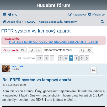
Hudební fórum
FAQ
Registrovat
Přihlásit se
H
Obsah fóra
:: Kytary
Komba, zesilovače, reproboxy
l
FRFR systém vs lampový aparát
e
Pravidla fóra
d
FAQ - KDE NAJÍT ODPOVĚDI NA NEJČASTĚJŠÍ OTÁZKY - ČTĚTE
a
Hledat
Pokročilé 
Odpovědět
t
Stránka
7
z
9
1
5
6
7
8
9
Předchozí
Další
163 příspěvků
…
cherreda
Rádce
Re: FRFR systém vs lampový aparát
P
16.06.2026 15:24
ř
í
Komunistickou stranou Číny, generálním tajemníkem Ústředního výboru a
s
v neposlední řadě i čínským socialistickým lidem garantovaných 1,3 kW
p
ě
se skvělým zvukem za 250 €, i toto je dnes možné...
v
e