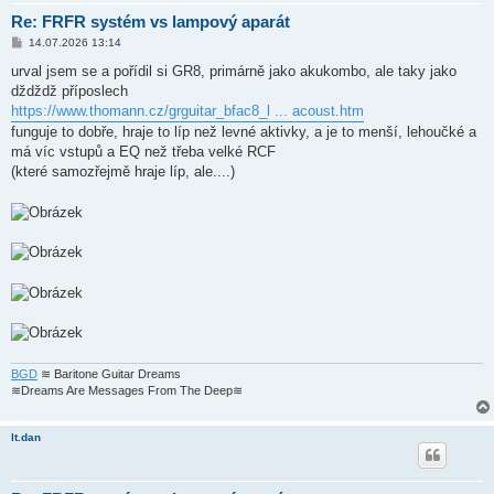
Re: FRFR systém vs lampový aparát
P
14.07.2026 13:14
ř
í
urval jsem se a pořídil si GR8, primárně jako akukombo, ale taky jako
s
dždždž příposlech
p
ě
https://www.thomann.cz/grguitar_bfac8_l ... acoust.htm
v
funguje to dobře, hraje to líp než levné aktivky, a je to menší, lehoučké a
e
k
má víc vstupů a EQ než třeba velké RCF
(které samozřejmě hraje líp, ale....)
BGD
≋ Baritone Guitar Dreams
≋Dreams Are Messages From The Deep≋
lt.dan