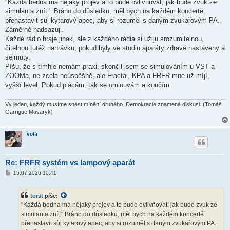
í
"Každá bedna má nějaký projev a to bude ovlivňovat, jak bude zvuk ze
s
simulanta znít." Bráno do důsledku, měl bych na každém koncertě
p
ě
přenastavit sůj kytarový apec, aby si rozuměl s daným zvukařovým PA.
v
Záměrně nadsazuji.
e
k
Každé rádio hraje jinak, ale z každého rádia si užiju srozumitelnou,
čitelnou tutéž nahrávku, pokud byly ve studiu aparáty zdravě nastaveny a
sejmuty.
Píšu, že s tímhle nemám praxi, skončil jsem se simulováním u VST a
ZOOMa, ne zcela neúspěšně, ale Fractal, KPA a FRFR mne už míjí,
vyšší level. Pokud plácám, tak se omlouvám a končím.
Vy jeden, každý musíme snést mínění druhého. Demokracie znamená diskusi. (Tomáš
Garrigue Masaryk)
volfi
Re: FRFR systém vs lampový aparát
P
15.07.2026 10:41
ř
í
s
torst
píše:
p
ě
"Každá bedna má nějaký projev a to bude ovlivňovat, jak bude zvuk ze
v
simulanta znít." Bráno do důsledku, měl bych na každém koncertě
e
k
přenastavit sůj kytarový apec, aby si rozuměl s daným zvukařovým PA.