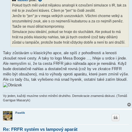
p
ě
Pokud bych měl uvést nějakou analogii k ozvučení simulace s IR, tak za
v
mě to je zvučení kláves. Cílem je "jen" to čistě zesílit.
e
k
Jenže to "jen" je v mega velkých uvozovkách. Všichni chceme velký a
srozumitelný zvuk, ale s co nejmenší kubaturou a za co nejmíň peněz.
Takže se musí dělat kompromisy.
Simulace jsou ideální, pokud se hraje do sluchátek. Ale pokud to má
hrát na pódiu klasicky nahlas, tak já bych osobně (což taky dělám)
zůstal u lampáče, protože bude hrát vždycky dobře a není to ani dražší.
Taky zůstávám u klasickýho apce, ale spíš z pohodlnosti a lenosti
zkoušet nové cesty. A taky to logo Mesa Boogie ..., hřeje u srdce i jinde.
Ale nemyslím si, že ta cesta FRFR jako náhrada apce je nereálná. Když
bude dostatečně nahlas a dostatečně rovná (což by ve zkratce FRFR
mělo být obsaženo), má to výhody oproti aparátu, které jsem zmínil výše.
Ale co tady čtu, tak vyřešeno má snad hyenik, ostatní také zatím bloudí.
Vy jeden, každý musíme snést mínění druhého. Demokracie znamená diskusi. (Tomáš
Garrigue Masaryk)
Pawlik
Re: FRFR systém vs lampový aparát