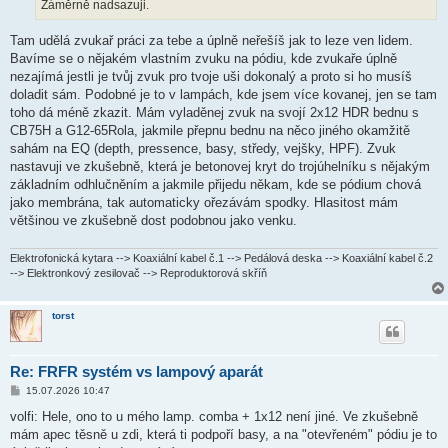
Záměrně nadsazuji.
Tam udělá zvukař práci za tebe a úplně neřešíš jak to leze ven lidem.
Bavíme se o nějakém vlastním zvuku na pódiu, kde zvukaře úplně
nezajímá jestli je tvůj zvuk pro tvoje uši dokonalý a proto si ho musíš
doladit sám. Podobné je to v lampách, kde jsem více kovanej, jen se tam
toho dá méně zkazit. Mám vyladěnej zvuk na svojí 2x12 HDR bednu s
CB75H a G12-65Rola, jakmile přepnu bednu na něco jiného okamžitě
sahám na EQ (depth, pressence, basy, středy, vejšky, HPF). Zvuk
nastavuji ve zkušebně, která je betonovej kryt do trojúhelníku s nějakým
základním odhlučněním a jakmile přijedu někam, kde se pódium chová
jako membrána, tak automaticky ořezávám spodky. Hlasitost mám
většinou ve zkušebně dost podobnou jako venku.
Elektrofonická kytara --> Koaxiální kabel č.1 --> Pedálová deska --> Koaxiální kabel č.2
--> Elektronkový zesilovač --> Reproduktorová skříň
torst
Re: FRFR systém vs lampový aparát
P
15.07.2026 10:47
ř
í
volfi: Hele, ono to u mého lamp. comba + 1x12 není jiné. Ve zkušebně
s
mám apec těsně u zdi, která ti podpoří basy, a na "otevřeném" pódiu je to
p