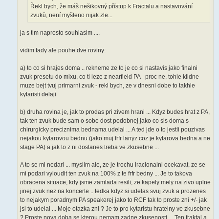
k
Řekl bych, že máš nešikovný přístup k Fractalu a nastavování
zvuků, není myšleno nijak zle...
ja s tim naprosto souhlasim ....
vidim tady ale pouhe dve roviny:
a) to co si hrajes doma .. rekneme ze to je co si nastavis jako finalni
zvuk presetu do mixu, co ti leze z nearfield PA - proc ne, tohle klidne
muze bejt tvuj primarni zvuk - rekl bych, ze v dnesni dobe to takhle
kytaristi delaji
b) druha rovina je, jak to prodas pri zivem hrani ... Kdyz budes hrat z PA,
tak ten zvuk bude sam o sobe dost podobnej jako co sis doma s
chirurgicky preciznima bednama udelal ... A ted jde o to jestli pouzivas
nejakou kytarovou bednu (jako muj frfr lanyz coz je kytarova bedna a ne
stage PA) a jak to z ni dostanes treba ve zkusebne ...
A to se mi nedari ... myslim ale, ze je trochu iracionalni ocekavat, ze se
mi podari vyloudit ten zvuk na 100% z te frfr bedny ... Je to takova
obracena situace, kdy jsme zamlada resili, ze kapely mely na zivo uplne
jinej zvuk nez na koncerte .. tedka kdyz si udelas svuj zvuk a prozenes
to nejakym poradnym PA speakerej jako to RCF tak to proste zni +/- jak
jsi to udelal ... Moje otazka zni ? Je to pro kytaristu hratelny ve zkusebne
? Proste nova doba se kterou nemam zadne zkusenosti ... Ten fraktal a