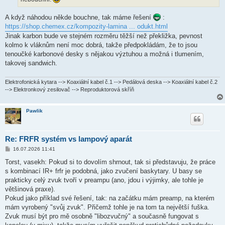
A když náhodou někde bouchne, tak máme řešení
:
https://shop.chemex.cz/kompozity-lamina ... odukt.html
Jinak karbon bude ve stejném rozměru těžší než překližka, pevnost
kolmo k vláknům není moc dobrá, takže předpokládám, že to jsou
tenoučké karbonové desky s nějakou výztuhou a možná i tlumením,
takovej sandwich.
Elektrofonická kytara --> Koaxiální kabel č.1 --> Pedálová deska --> Koaxiální kabel č.2
--> Elektronkový zesilovač --> Reproduktorová skříň
Pawlik
Re: FRFR systém vs lampový aparát
P
16.07.2026 11:41
ř
í
Torst, vasekh: Pokud si to dovolím shrnout, tak si představuju, že práce
s
s kombinací IR+ frfr je podobná, jako zvučení baskytary. U basy se
p
ě
prakticky celý zvuk tvoří v preampu (ano, jdou i výjimky, ale tohle je
v
většinová praxe).
e
k
Pokud jako příklad své řešení, tak: na začátku mám preamp, na kterém
mám vyrobený "svůj zvuk". Přičemž tohle je na tom ta největší fuška.
Zvuk musí být pro mě osobně "libozvučný" a současně fungovat s