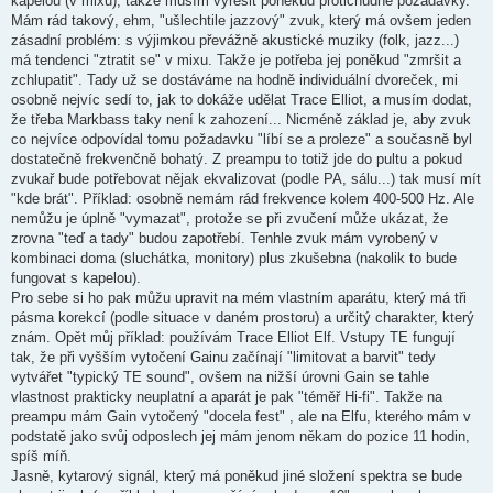
kapelou (v mixu), takže musím vyřešit poněkud protichůdné požadavky.
Mám rád takový, ehm, "ušlechtile jazzový" zvuk, který má ovšem jeden
zásadní problém: s výjimkou převážně akustické muziky (folk, jazz...)
má tendenci "ztratit se" v mixu. Takže je potřeba jej poněkud "zmršit a
zchlupatit". Tady už se dostáváme na hodně individuální dvoreček, mi
osobně nejvíc sedí to, jak to dokáže udělat Trace Elliot, a musím dodat,
že třeba Markbass taky není k zahození... Nicméně základ je, aby zvuk
co nejvíce odpovídal tomu požadavku "líbí se a proleze" a současně byl
dostatečně frekvenčně bohatý. Z preampu to totiž jde do pultu a pokud
zvukař bude potřebovat nějak ekvalizovat (podle PA, sálu...) tak musí mít
"kde brát". Příklad: osobně nemám rád frekvence kolem 400-500 Hz. Ale
nemůžu je úplně "vymazat", protože se při zvučení může ukázat, že
zrovna "teď a tady" budou zapotřebí. Tenhle zvuk mám vyrobený v
kombinaci doma (sluchátka, monitory) plus zkušebna (nakolik to bude
fungovat s kapelou).
Pro sebe si ho pak můžu upravit na mém vlastním aparátu, který má tři
pásma korekcí (podle situace v daném prostoru) a určitý charakter, který
znám. Opět můj příklad: používám Trace Elliot Elf. Vstupy TE fungují
tak, že při vyšším vytočení Gainu začínají "limitovat a barvit" tedy
vytvářet "typický TE sound", ovšem na nižší úrovni Gain se tahle
vlastnost prakticky neuplatní a aparát je pak "téměř Hi-fi". Takže na
preampu mám Gain vytočený "docela fest" , ale na Elfu, kterého mám v
podstatě jako svůj odposlech jej mám jenom někam do pozice 11 hodin,
spíš míň.
Jasně, kytarový signál, který má poněkud jiné složení spektra se bude