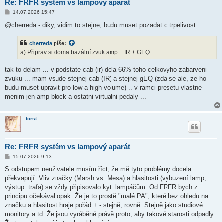
Re: FRFR systém vs lampový aparát
P
14.07.2026 15:47
ř
í
@cherreda - diky, vidim to stejne, budu muset pozadat o trpelivost ...
s
p
ě
cherreda
píše:
v
a) Připrav si doma bazální zvuk amp + IR + GEQ.
e
k
tak to delam ... v podstate cab (ir) dela 66% toho celkovyho zabarveni
zvuku ... mam vsude stejnej cab (IR) a stejnej gEQ (zda se ale, ze ho
budu muset upravit pro low a high volume) .. v ramci presetu vlastne
menim jen amp block a ostatni virtualni pedaly ...
torst
Re: FRFR systém vs lampový aparát
P
15.07.2026 9:13
ř
í
S odstupem neuživatele musím říct, že mě tyto problémy docela
s
překvapují. Vliv značky (Marsh vs. Mesa) a hlasitosti (vybuzení lamp,
p
ě
výstup. trafa) se vždy připisovalo kyt. lampáčům. Od FRFR bych z
v
principu očekával opak. Že je to prostě "malé PA", které bez ohledu na
e
k
značku a hlasitost hraje pořád + - stejně, rovně. Stejně jako studiové
monitory a td. Že jsou vyráběné právě proto, aby takové starosti odpadly.