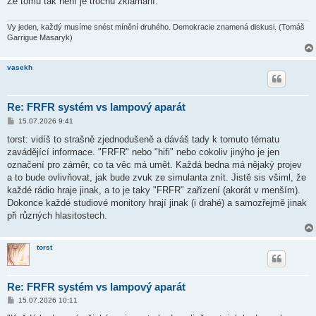
Že tomu tak není je trochu zklamání.
Vy jeden, každý musíme snést mínění druhého. Demokracie znamená diskusi. (Tomáš
Garrigue Masaryk)
vasekh
Re: FRFR systém vs lampový aparát
P
15.07.2026 9:41
ř
í
torst: vidíš to strašně zjednodušeně a dáváš tady k tomuto tématu
s
zavádějící informace. "FRFR" nebo "hifi" nebo cokoliv jinýho je jen
p
ě
označení pro záměr, co ta věc má umět. Každá bedna má nějaký projev
v
a to bude ovlivňovat, jak bude zvuk ze simulanta znít. Jistě sis všiml, že
e
k
každé rádio hraje jinak, a to je taky "FRFR" zařízení (akorát v menším).
Dokonce každé studiové monitory hrají jinak (i drahé) a samozřejmě jinak
při různých hlasitostech.
torst
Re: FRFR systém vs lampový aparát
P
15.07.2026 10:11
ř