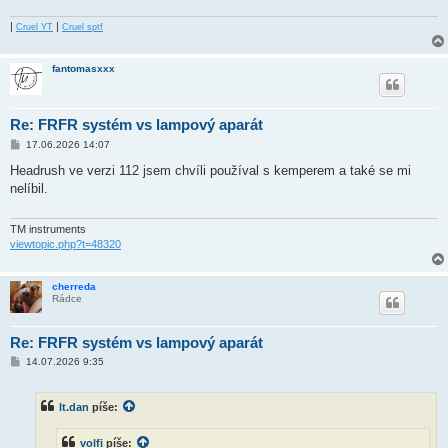
|
|
Cruel YT
Cruel sptf
fantomasxxx
Re: FRFR systém vs lampový aparát
P
17.06.2026 14:07
ř
í
Headrush ve verzi 112 jsem chvíli používal s kemperem a také se mi
s
nelíbil.
p
ě
v
e
TM instruments
k
viewtopic.php?t=48320
cherreda
Rádce
Re: FRFR systém vs lampový aparát
P
14.07.2026 9:35
ř
í
s
lt.dan
píše:
p
ě
v
volfi
píše:
e