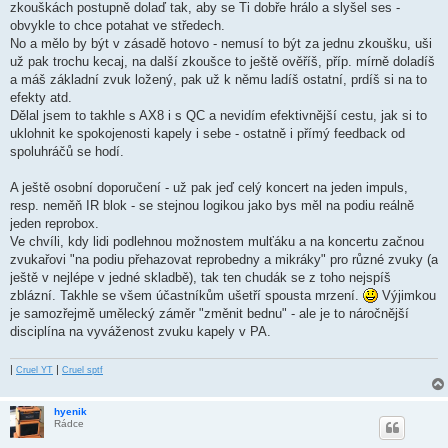
zkouškách postupně dolaď tak, aby se Ti dobře hrálo a slyšel ses -
obvykle to chce potahat ve středech.
No a mělo by být v zásadě hotovo - nemusí to být za jednu zkoušku, uši
už pak trochu kecaj, na další zkoušce to ještě ověříš, příp. mírně doladíš
a máš základní zvuk ložený, pak už k němu ladíš ostatní, prdíš si na to
efekty atd.
Dělal jsem to takhle s AX8 i s QC a nevidím efektivnější cestu, jak si to
uklohnit ke spokojenosti kapely i sebe - ostatně i přímý feedback od
spoluhráčů se hodí.
A ještě osobní doporučení - už pak jeď celý koncert na jeden impuls,
resp. neměň IR blok - se stejnou logikou jako bys měl na podiu reálně
jeden reprobox.
Ve chvíli, kdy lidi podlehnou možnostem mulťáku a na koncertu začnou
zvukařovi "na podiu přehazovat reprobedny a mikráky" pro různé zvuky (a
ještě v nejlépe v jedné skladbě), tak ten chudák se z toho nejspíš
zblázní. Takhle se všem účastníkům ušetří spousta mrzení.
Výjimkou
je samozřejmě umělecký záměr "změnit bednu" - ale je to náročnější
disciplína na vyváženost zvuku kapely v PA.
|
|
Cruel YT
Cruel sptf
hyenik
Rádce