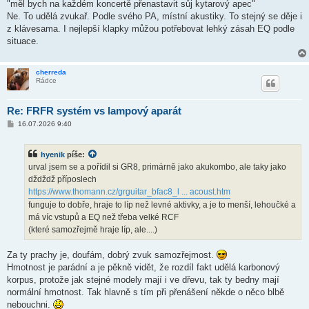
í
"měl bych na každém koncertě přenastavit sůj kytarový apec"
s
Ne. To udělá zvukař. Podle svého PA, místní akustiky. To stejný se děje i
p
ě
z klávesama. I nejlepší klapky můžou potřebovat lehký zásah EQ podle
v
situace.
e
k
cherreda
Rádce
Re: FRFR systém vs lampový aparát
P
16.07.2026 9:40
ř
í
s
hyenik
píše:
p
ě
urval jsem se a pořídil si GR8, primárně jako akukombo, ale taky jako
v
dždždž příposlech
e
k
https://www.thomann.cz/grguitar_bfac8_l ... acoust.htm
funguje to dobře, hraje to líp než levné aktivky, a je to menší, lehoučké a
má víc vstupů a EQ než třeba velké RCF
(které samozřejmě hraje líp, ale....)
Za ty prachy je, doufám, dobrý zvuk samozřejmost.
Hmotnost je parádní a je pěkně vidět, že rozdíl fakt udělá karbonový
korpus, protože jak stejné modely mají i ve dřevu, tak ty bedny mají
normální hmotnost. Tak hlavně s tím při přenášení někde o něco blbě
nebouchni.