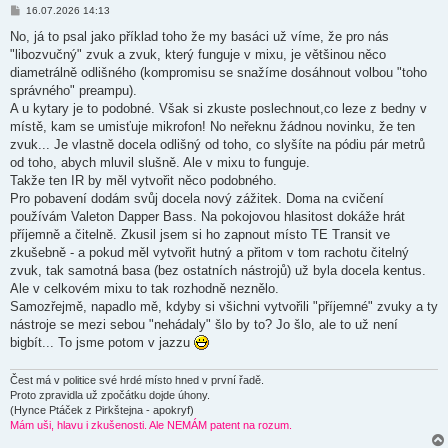
P
16.07.2026 14:13
ř
í
No, já to psal jako příklad toho že my basáci už víme, že pro nás
s
"libozvučný" zvuk a zvuk, který funguje v mixu, je většinou něco
p
ě
diametrálně odlišného (kompromisu se snažíme dosáhnout volbou "toho
v
správného" preampu).
e
k
A u kytary je to podobné. Však si zkuste poslechnout,co leze z bedny v
místě, kam se umisťuje mikrofon! No neřeknu žádnou novinku, že ten
zvuk... Je vlastně docela odlišný od toho, co slyšíte na pódiu pár metrů
od toho, abych mluvil slušně. Ale v mixu to funguje.
Takže ten IR by měl vytvořit něco podobného.
Pro pobavení dodám svůj docela nový zážitek. Doma na cvičení
používám Valeton Dapper Bass. Na pokojovou hlasitost dokáže hrát
příjemně a čitelně. Zkusil jsem si ho zapnout místo TE Transit ve
zkušebně - a pokud měl vytvořit hutný a přitom v tom rachotu čitelný
zvuk, tak samotná basa (bez ostatních nástrojů) už byla docela kentus.
Ale v celkovém mixu to tak rozhodně neznělo.
Samozřejmě, napadlo mě, kdyby si všichni vytvořili "příjemné" zvuky a ty
nástroje se mezi sebou "nehádaly" šlo by to? Jo šlo, ale to už není
bigbít... To jsme potom v jazzu
Čest má v politice své hrdé místo hned v první řadě.
Proto zpravidla už zpočátku dojde úhony.
(Hynce Ptáček z Pirkštejna - apokryf)
Mám uši, hlavu i zkušenosti. Ale NEMÁM patent na rozum.