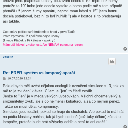
chovat jinak (například u basy používám bednu s 10" repro bez horny,
protože ta 10" imho jede docela vysoko a horna podle mě v tom případě
přenáší už jenom šumy aparátu, naproti tomu kdysi s 15" jsem hornu
docela potřeboval, bez ní to byl"huhlák ") ale v kostce si to představuju
asi takhle.
Čest má v politice své hrdé místo hned v první řadě.
Proto zpravidla už zpočátku dojde úhony.
(Hynce Ptáček z Pirkštejna - apokryf)
Mám uši, hlavu i zkušenosti. Ale NEMÁM patent na rozum.
vasekh
Re: FRFR systém vs lampový aparát
P
16.07.2026 12:24
ř
í
Pokud bych měl uvést nějakou analogii k ozvučení simulace s IR, tak za
s
mě to je zvučení kláves. Cílem je "jen" to čistě zesílit.
p
ě
Jenže to "jen" je v mega velkých uvozovkách. Všichni chceme velký a
v
srozumitelný zvuk, ale s co nejmenší kubaturou a za co nejmíň peněz.
e
k
Takže se musí dělat kompromisy.
Simulace jsou ideální, pokud se hraje do sluchátek. Ale pokud to má hrát
na pódiu klasicky nahlas, tak já bych osobně (což taky dělám) zůstal u
lampáče, protože bude hrát vždycky dobře a není to ani dražší.