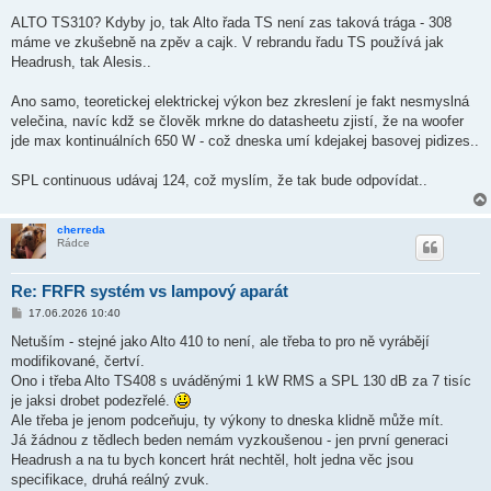
ř
í
ALTO TS310? Kdyby jo, tak Alto řada TS není zas taková trága - 308
s
máme ve zkušebně na zpěv a cajk. V rebrandu řadu TS používá jak
p
ě
Headrush, tak Alesis..
v
e
k
Ano samo, teoretickej elektrickej výkon bez zkreslení je fakt nesmyslná
velečina, navíc kdž se člověk mrkne do datasheetu zjistí, že na woofer
jde max kontinuálních 650 W - což dneska umí kdejakej basovej pidizes..
SPL continuous udávaj 124, což myslím, že tak bude odpovídat..
cherreda
Rádce
Re: FRFR systém vs lampový aparát
P
17.06.2026 10:40
ř
í
Netuším - stejné jako Alto 410 to není, ale třeba to pro ně vyrábějí
s
modifikované, čertví.
p
ě
Ono i třeba Alto TS408 s uváděnými 1 kW RMS a SPL 130 dB za 7 tisíc
v
je jaksi drobet podezřelé.
e
k
Ale třeba je jenom podceňuju, ty výkony to dneska klidně může mít.
Já žádnou z tědlech beden nemám vyzkoušenou - jen první generaci
Headrush a na tu bych koncert hrát nechtěl, holt jedna věc jsou
specifikace, druhá reálný zvuk.