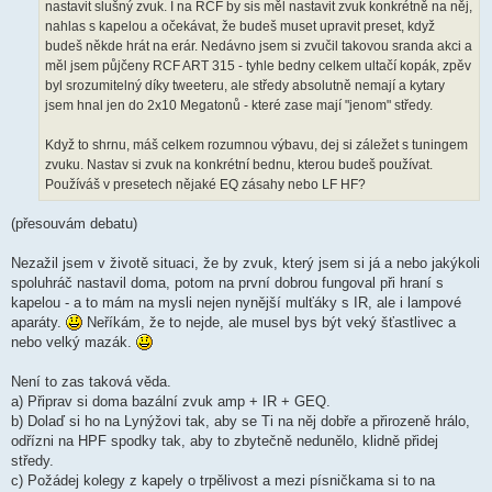
nastavit slušný zvuk. I na RCF by sis měl nastavit zvuk konkrétně na něj,
nahlas s kapelou a očekávat, že budeš muset upravit preset, když
budeš někde hrát na erár. Nedávno jsem si zvučil takovou sranda akci a
měl jsem půjčeny RCF ART 315 - tyhle bedny celkem ultačí kopák, zpěv
byl srozumitelný díky tweeteru, ale středy absolutně nemají a kytary
jsem hnal jen do 2x10 Megatonů - které zase mají "jenom" středy.
Když to shrnu, máš celkem rozumnou výbavu, dej si záležet s tuningem
zvuku. Nastav si zvuk na konkrétní bednu, kterou budeš používat.
Používáš v presetech nějaké EQ zásahy nebo LF HF?
(přesouvám debatu)
Nezažil jsem v životě situaci, že by zvuk, který jsem si já a nebo jakýkoli
spoluhráč nastavil doma, potom na první dobrou fungoval při hraní s
kapelou - a to mám na mysli nejen nynější mulťáky s IR, ale i lampové
aparáty.
Neříkám, že to nejde, ale musel bys být veký šťastlivec a
nebo velký mazák.
Není to zas taková věda.
a) Připrav si doma bazální zvuk amp + IR + GEQ.
b) Dolaď si ho na Lynýžovi tak, aby se Ti na něj dobře a přirozeně hrálo,
odřízni na HPF spodky tak, aby to zbytečně nedunělo, klidně přidej
středy.
c) Požádej kolegy z kapely o trpělivost a mezi písničkama si to na