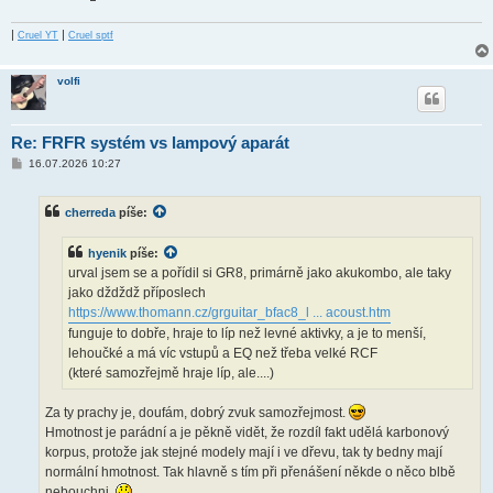
|
|
Cruel YT
Cruel sptf
volfi
Re: FRFR systém vs lampový aparát
P
16.07.2026 10:27
ř
í
s
cherreda
píše:
p
ě
v
hyenik
píše:
e
k
urval jsem se a pořídil si GR8, primárně jako akukombo, ale taky
jako dždždž příposlech
https://www.thomann.cz/grguitar_bfac8_l ... acoust.htm
funguje to dobře, hraje to líp než levné aktivky, a je to menší,
lehoučké a má víc vstupů a EQ než třeba velké RCF
(které samozřejmě hraje líp, ale....)
Za ty prachy je, doufám, dobrý zvuk samozřejmost.
Hmotnost je parádní a je pěkně vidět, že rozdíl fakt udělá karbonový
korpus, protože jak stejné modely mají i ve dřevu, tak ty bedny mají
normální hmotnost. Tak hlavně s tím při přenášení někde o něco blbě
nebouchni.