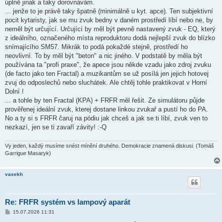
ě
úplně jinak a taky dorovnávám.
v
... jenže to je právě taky špatně (minimálně u kyt. apce). Ten subjektivní
e
k
pocit kytaristy, jak se mu zvuk bedny v daném prostředí líbí nebo ne, by
neměl být určující. Určující by měl být pevně nastavený zvuk - EQ, který
z ideálního, označeného místa reproduktoru dodá nejlepší zvuk do blízko
snímajícího SM57. Mikrák to podá pokaždé stejně, prostředí ho
neovlivní. To by měl být "beton" a nic jiného. V podstatě by měla být
používána ta "profi praxe", že apece jsou někde vzadu jako zdroj zvuku
(de facto jako ten Fractal) a muzikantům se už posílá jen jejich hotovej
zvuj do odposlechů nebo sluchátek. Ale chtěj tohle praktikovat v Horní
Dolní !
... a tohle by ten Fractal (KPA) + FRFR měl řešit. Ze simulátoru půjde
prověřenej ideální zvuk, kterej dostane linkou zvukař a pustí ho do PA.
No a ty si s FRFR čaruj na pódiu jak chceš a jak se ti líbí, zvuk ven to
nezkazí, jen se ti zavaří závity! :-Q
Vy jeden, každý musíme snést mínění druhého. Demokracie znamená diskusi. (Tomáš
Garrigue Masaryk)
vasekh
Re: FRFR systém vs lampový aparát
P
15.07.2026 11:31
ř