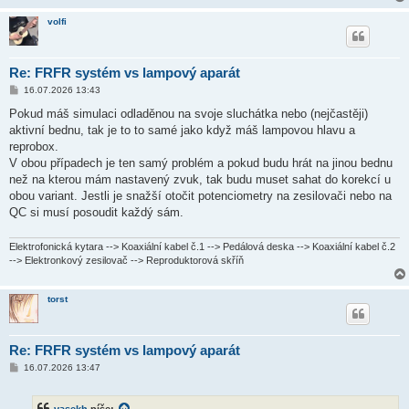
volfi
Re: FRFR systém vs lampový aparát
P
16.07.2026 13:43
ř
í
Pokud máš simulaci odladěnou na svoje sluchátka nebo (nejčastěji)
s
aktivní bednu, tak je to to samé jako když máš lampovou hlavu a
p
ě
reprobox.
v
V obou případech je ten samý problém a pokud budu hrát na jinou bednu
e
k
než na kterou mám nastavený zvuk, tak budu muset sahat do korekcí u
obou variant. Jestli je snažší otočit potenciometry na zesilovači nebo na
QC si musí posoudit každý sám.
Elektrofonická kytara --> Koaxiální kabel č.1 --> Pedálová deska --> Koaxiální kabel č.2
--> Elektronkový zesilovač --> Reproduktorová skříň
torst
Re: FRFR systém vs lampový aparát
P
16.07.2026 13:47
ř
í
s
vasekh
píše: