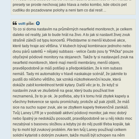
presety se proste nechovaj jako hlava a nebo kombo, kde otocis pet
cudliku do pozadovane polohy a neni tam co dal resit ...
volfi
píše:
To co si doma nastavím na průměrných nearfield monitorech, je celkem
daleko od reality, jak to bude hrát na živo. A to jak si nastavit živej zvuk
strašně záleží od typu koncertů. Představme si menší klubové akce,
které tady hraje asi většina. V klubech bývají kombinace jednoho nebo
dvou párů satelitů + nějaký subbass - velice často jsou ty "PAčka" pouze
obyčejné pódiové monitory na stojanech. Takže ty si nastavuješ zvuk na
nearfield monitorech, které mají menší membrány, menší objem,
pravděpodobně je máš potišeji a předpokládám, že k nim subass
nemáš. Tady mi automaticky v hlavě naskakuje scénář, že jakmile to
pustíš do něčeho většího, tak vzniká nízkofrekvenční koule, která
dokáže zabít konkrétnost tvrdé kytary. Další věc je to, že když si
nastavím zvuk ve zkušebně na gear, který budu používat live
neznamená, že to je ok. Je potřeba, aby ti k tomu hrál zbytek kapely a
všechny frekvence se spolu promíchaly, protože až pak zjistíš, že máš
sice na sucho super zvuk, ale se zbytkem kapely frekvenčně zanikáš.
Tvůj Laney LFR je v podstatě aktivní pódiový monitor, jak moc dobrý
nebo špatný je nedokážu posoudit, pravděpodobně se u něj nikdo moc
nezabýval s basovou složkou a kdyby jsi do něj pustil třeba kopák, tak
by to mohl být zvukový problém. Ale ten tvůj Laney používají celkem
solidní kytaristi s dobrým zvukem, takže musíš být schopen na něm