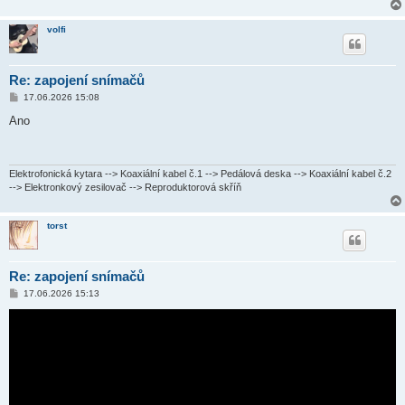
volfi
Re: zapojení snímačů
P
17.06.2026 15:08
ř
í
Ano
s
p
ě
v
e
Elektrofonická kytara --> Koaxiální kabel č.1 --> Pedálová deska --> Koaxiální kabel č.2
k
--> Elektronkový zesilovač --> Reproduktorová skříň
torst
Re: zapojení snímačů
P
17.06.2026 15:13
ř
í
s
p
ě
v
e
k