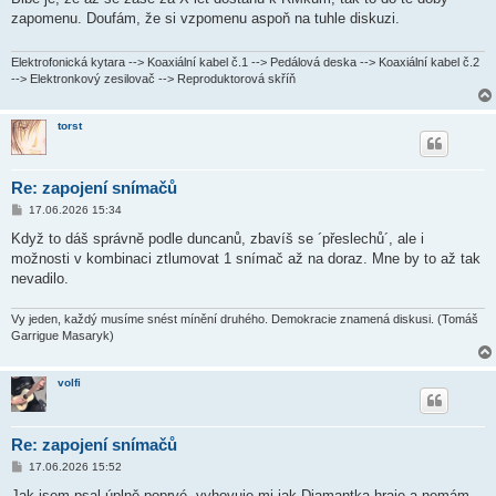
s
zapomenu. Doufám, že si vzpomenu aspoň na tuhle diskuzi.
p
ě
v
e
Elektrofonická kytara --> Koaxiální kabel č.1 --> Pedálová deska --> Koaxiální kabel č.2
k
--> Elektronkový zesilovač --> Reproduktorová skříň
torst
Re: zapojení snímačů
P
17.06.2026 15:34
ř
í
Když to dáš správně podle duncanů, zbavíš se ´přeslechů´, ale i
s
možnosti v kombinaci ztlumovat 1 snímač až na doraz. Mne by to až tak
p
ě
nevadilo.
v
e
k
Vy jeden, každý musíme snést mínění druhého. Demokracie znamená diskusi. (Tomáš
Garrigue Masaryk)
volfi
Re: zapojení snímačů
P
17.06.2026 15:52
ř
í
Jak jsem psal úplně poprvé, vyhovuje mi jak Diamantka hraje a nemám