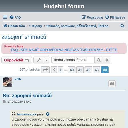
Hudební fórum
FAQ
Registrovat
Přihlásit se
H
Obsah fóra
:: Kytary
Snímače, hardware, příslušenství, údržba
l
zapojení snímačů
e
Pravidla fóra
d
FAQ - KDE NAJÍT ODPOVĚDI NA NEJČASTĚJŠÍ OTÁZKY - ČTĚTE
a
Hledat
Pokročilé 
Odpovědět
t
Stránka
44
z
44
1
40
41
42
43
44
Předchozí
867 příspěvků
…
volfi
Re: zapojení snímačů
P
17.06.2026 14:49
ř
í
s
fantomasxxx
píše:
p
ě
U zapojení dvou volume potů jsou možné obě varianty (výstup na
v
středu potu / výstup na krajní nožce potu). Varianta zapojení se pak
e