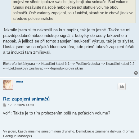
k
projeví ve střední poloze switche, kdy hrají oba snímače. Buď volume
fungují nezávisle na sobě nebo jeden pot stahuje volume obou
snímačů. Obě varianty zapojení jsou funkční, akorát se to chová jinak ve
středové poloze switche.
Jakmile jsem si to nakreslil na kus papíru, tak je to jasné. Takže se mi
pravděpodobně někde indukuje signál z kobylky do cesty krkového a
naopak, A jelikož se při tomto zapojení neukostří výstup, tak je to slyšet.
Dostal jsem se na nějaká bluesová fóra, kde právě takové zapojení řešili
a tu indukci tam zmiňovali.
Elektrofonická kytara --> Koaxiální kabel č.1 --> Pedálová deska --> Koaxiální kabel č.2
--> Elektronkový zesilovač --> Reproduktorová skříň
torst
Re: zapojení snímačů
P
17.06.2026 14:53
ř
í
volfi: Takže je to tím prohozením pólů na poťácích volume?
s
p
ě
v
e
Vy jeden, každý musíme snést mínění druhého. Demokracie znamená diskusi. (Tomáš
k
Garrigue Masaryk)