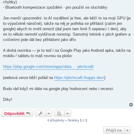
chybky)
- Bluetooth kompenzace zpoždění - pro použití se sluchátky
Jen menší upozornění: to AI rozdělení je free, ale běží to na mojí GPU (je
to výpočetně náročné), takže na něj je potřeba se přihlásit (zatím jen
google) abych to mohl omezit (dal jsem tam limit 5 separací / den), aby
mi to někdo nemohl vytěžovat nonstop. Samotný trénink s pitch grafem a
cvičeními jede dál bez přihlášení jako dřív.
A druhá novinka — je to teď i na Google Play jako Android apka, takže na
mobilu / tabletu to máš rovnou na ploše:
https://play.google.com/store/apps/deta ... pitchcraft
(webová verze běží pořád na
https://pitchcraft.thapps.dev/
)
Budu rád když mi dáte na google play hodnocení nebo i recenzi.
Díky!
Odpovědět
4 příspěvky • Stránka
1
z
1
Přejít na