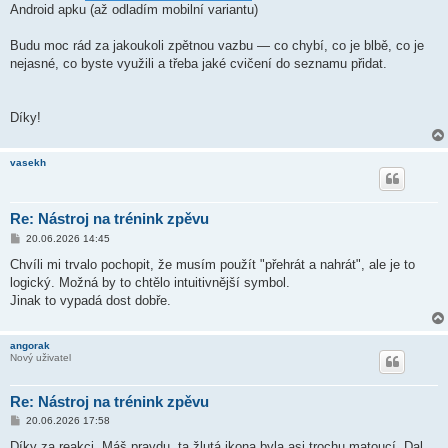
Android apku (až odladím mobilní variantu)
Budu moc rád za jakoukoli zpětnou vazbu — co chybí, co je blbě, co je
nejasné, co byste využili a třeba jaké cvičení do seznamu přidat.
Díky!
vasekh
Re: Nástroj na trénink zpěvu
P
20.06.2026 14:45
ř
í
Chvíli mi trvalo pochopit, že musím použít "přehrát a nahrát", ale je to
s
logický. Možná by to chtělo intuitivnější symbol.
p
ě
Jinak to vypadá dost dobře.
v
e
k
angorak
Nový uživatel
Re: Nástroj na trénink zpěvu
P
20.06.2026 17:58
ř
í
Díky za reakci. Máš pravdu, ta žlutá ikona byla asi trochu matoucí. Dal