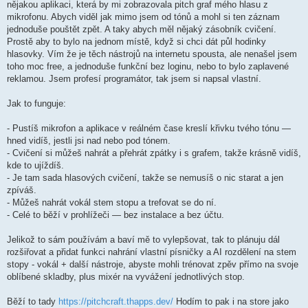
nějakou aplikaci, která by mi zobrazovala pitch graf mého hlasu z
mikrofonu. Abych viděl jak mimo jsem od tónů a mohl si ten záznam
jednoduše pouštět zpět. A taky abych měl nějaký zásobník cvičení.
Prostě aby to bylo na jednom místě, když si chci dát půl hodinky
hlasovky. Vím že je těch nástrojů na internetu spousta, ale nenašel jsem
toho moc free, a jednoduše funkční bez loginu, nebo to bylo zaplavené
reklamou. Jsem profesí programátor, tak jsem si napsal vlastní.
Jak to funguje:
- Pustíš mikrofon a aplikace v reálném čase kreslí křivku tvého tónu —
hned vidíš, jestli jsi nad nebo pod tónem.
- Cvičení si můžeš nahrát a přehrát zpátky i s grafem, takže krásně vidíš,
kde to ujíždíš.
- Je tam sada hlasových cvičení, takže se nemusíš o nic starat a jen
zpíváš.
- Můžeš nahrát vokál stem stopu a trefovat se do ní.
- Celé to běží v prohlížeči — bez instalace a bez účtu.
Jelikož to sám používám a baví mě to vylepšovat, tak to plánuju dál
rozšiřovat a přidat funkci nahrání vlastní písničky a AI rozdělení na stem
stopy - vokál + další nástroje, abyste mohli trénovat zpěv přímo na svoje
oblíbené skladby, plus mixér na vyvážení jednotlivých stop.
Běží to tady
https://pitchcraft.thapps.dev/
Hodím to pak i na store jako