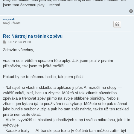
s
jsem tam červenou play + record...
p
ě
v
e
angorak
k
Nový uživatel
Re: Nástroj na trénink zpěvu
P
8.07.2026 21:30
ř
í
Zdravím všechny,
s
p
ě
vracím se s větším updatem této apky. Jak jsem psal v prvním
v
příspěvku, tak jsem to ještě rozšířil.
e
k
Pokud by se to někomu hodilo, tak jsem přidal:
- Nahraješ si vlastní skladbu a aplikace ji přes AI rozdělí na stopy —
zvlášť vokál, bicí, basu a zbytek. Můžeš si tak ztlumit původního
zpěváka a trénovat zpěv přímo na svoje oblíbené písničky. Nebo si
ztlumit jen kytaru (já to používám i na kytaru). Můžete si to pak stáhnot
jako bundle soubor v .zip a pak ho tam zpět nahrát, takže už ten rozklad
příště nemusíte dělat.
- Mixér - vyvážíš si hlasitost jednotlivých stop i svého mikrofonu, jak ti to
vyhovuje
- Karaoke texty — AI transkripce textu (v češtině tam můžou zatím být