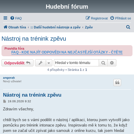
Hudební fórum
FAQ
Registrovat
Přihlásit se
H
Obsah fóra
:: Další hudební nástroje a zpěv
Zpěv
l
Nástroj na trénink zpěvu
e
Pravidla fóra
d
FAQ - KDE NAJÍT ODPOVĚDI NA NEJČASTĚJŠÍ OTÁZKY - ČTĚTE
a
Hledat
Pokročilé 
Odpovědět
t
4 příspěvky • Stránka
1
z
1
angorak
Nový uživatel
Nástroj na trénink zpěvu
P
19.06.2026 9:32
ř
í
Zdravím všechny,
s
p
ě
chtěl bych se s vámi podělit o nástroj / aplikaci, kterou jsem vytvořil jako
v
pomůcku pro trénink intonace zpěvu. Inspirovalo mě k tomu to, že když
e
k
jsem se začal učit zpívat jako samouk z online kurzu, tak jsem hledal