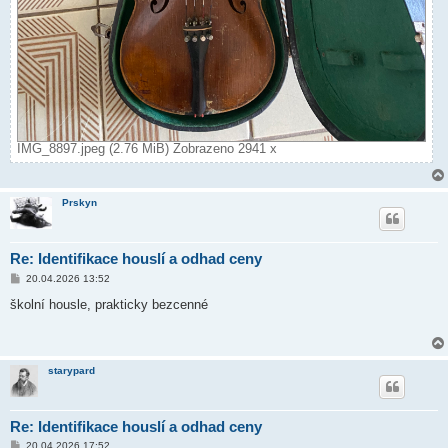
IMG_8897.jpeg (2.76 MiB) Zobrazeno 2941 x
Prskyn
Re: Identifikace houslí a odhad ceny
P
20.04.2026 13:52
ř
í
školní housle, prakticky bezcenné
s
p
ě
v
e
starypard
k
Re: Identifikace houslí a odhad ceny
P
20.04.2026 17:52