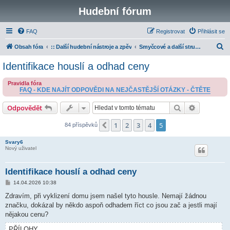
Hudební fórum
FAQ
Registrovat
Přihlásit se
H
Obsah fóra
:: Další hudební nástroje a zpěv
Smyčcové a další strunné nástroje
l
Identifikace houslí a odhad ceny
e
Pravidla fóra
d
FAQ - KDE NAJÍT ODPOVĚDI NA NEJČASTĚJŠÍ OTÁZKY - ČTĚTE
a
Hledat
Pokročilé 
Odpovědět
t
1
2
3
4
5
Předchozí
84 příspěvků
Svary6
Nový uživatel
Identifikace houslí a odhad ceny
P
14.04.2026 10:38
ř
í
Zdravím, při vyklizení domu jsem našel tyto housle. Nemají žádnou
s
značku, dokázal by někdo aspoň odhadem říct co jsou zač a jestli mají
p
ě
nějakou cenu?
v
e
PŘÍLOHY