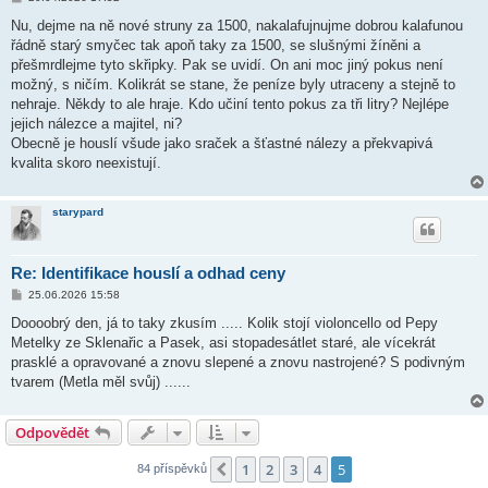
ř
í
Nu, dejme na ně nové struny za 1500, nakalafujnujme dobrou kalafunou
s
řádně starý smyčec tak apoň taky za 1500, se slušnými žíněni a
p
ě
přešmrdlejme tyto skřipky. Pak se uvidí. On ani moc jiný pokus není
v
možný, s ničím. Kolikrát se stane, že peníze byly utraceny a stejně to
e
k
nehraje. Někdy to ale hraje. Kdo učiní tento pokus za tři litry? Nejlépe
jejich nálezce a majitel, ni?
Obecně je houslí všude jako sraček a šťastné nálezy a překvapivá
kvalita skoro neexistují.
starypard
Re: Identifikace houslí a odhad ceny
P
25.06.2026 15:58
ř
í
Doooobrý den, já to taky zkusím ..... Kolik stojí violoncello od Pepy
s
Metelky ze Sklenařic a Pasek, asi stopadesátlet staré, ale vícekrát
p
ě
prasklé a opravované a znovu slepené a znovu nastrojené? S podivným
v
tvarem (Metla měl svůj) ......
e
k
Odpovědět
1
2
3
4
5
Předchozí
84 příspěvků