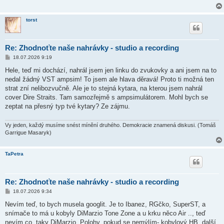
torst
Re: Zhodnoťte naše nahrávky - studio a recording
P
18.07.2026 9:19
ř
í
Hele, teď mi dochází, nahrál jsem jen linku do zvukovky a ani jsem na to
s
nedal žádný VST ampsim! To jsem ale hlava děravá! Proto ti možná ten
p
ě
strat zní nelibozvučně. Ale je to stejná kytara, na kterou jsem nahrál
v
cover Dire Straits. Tam samozřejmě s ampsimulátorem. Mohl bych se
e
k
zeptat na přesný typ tvé kytary? Ze zájmu.
Vy jeden, každý musíme snést mínění druhého. Demokracie znamená diskusi. (Tomáš
Garrigue Masaryk)
TaPetra
Re: Zhodnoťte naše nahrávky - studio a recording
P
18.07.2026 9:34
ř
í
Nevím teď, to bych musela googlit. Je to Ibanez, RGčko, SuperST, a
s
snímače to má u kobyly DiMarzio Tone Zone a u krku něco Air .., teď
p
ě
nevím co, taky DiMarzio. Polohy, pokud se nemýlím- kobylový HB, další