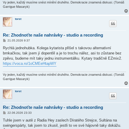
k
Vy jeden, každý musíme snést mínění druhého. Demokracie znamená diskusi. (Tomáš
Garrigue Masaryk)
torst
Re: Zhodnoťte naše nahrávky - studio a recording
P
21.05.2026 9:37
ř
í
Rychlá jednohubka. Kolega kytarista přišel s takovou alternativní
s
brnkačkou, tak jsem jí dopentlil a je to trochu nářez, asi to zůstane bez
p
ě
zpěvu, budeme mít taky jednu instrumentálku. Kytary tradičně EZmix2.
v
https://voca.ro/1oCMEeHtapWY
e
k
Vy jeden, každý musíme snést mínění druhého. Demokracie znamená diskusi. (Tomáš
Garrigue Masaryk)
torst
Re: Zhodnoťte naše nahrávky - studio a recording
P
22.06.2026 23:33
ř
í
Tuhle jsem v autě z Radia Hey zaslech Díratého Strejce, Sultána na
s
swingerspárty, tak jsem to zkusil, jestli to ve své hájovně taky dokážu.
p