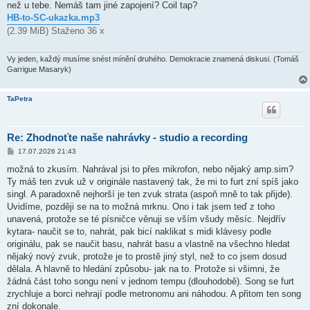
než u tebe. Nemáš tam jiné zapojení? Coil tap?
HB-to-SC-ukazka.mp3
(2.39 MiB) Staženo 36 x
Vy jeden, každý musíme snést mínění druhého. Demokracie znamená diskusi. (Tomáš
Garrigue Masaryk)
TaPetra
Re: Zhodnoťte naše nahrávky - studio a recording
P
17.07.2026 21:43
ř
í
možná to zkusím. Nahrával jsi to přes mikrofon, nebo nějaký amp.sim?
s
Ty máš ten zvuk už v originále nastavený tak, že mi to furt zní spíš jako
p
ě
singl. A paradoxně nejhorší je ten zvuk strata (aspoň mně to tak přijde).
v
Uvidíme, později se na to možná mrknu. Ono i tak jsem teď z toho
e
k
unavená, protože se té písničce věnuji se vším všudy měsíc. Nejdřív
kytara- naučit se to, nahrát, pak bicí naklikat s midi klávesy podle
originálu, pak se naučit basu, nahrát basu a vlastně na všechno hledat
nějaký nový zvuk, protože je to prostě jiný styl, než to co jsem dosud
dělala. A hlavně to hledání způsobu- jak na to. Protože si všimni, že
žádná část toho songu není v jednom tempu (dlouhodobě). Song se furt
zrychluje a borci nehrají podle metronomu ani náhodou. A přitom ten song
zní dokonale.