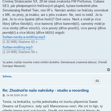
ě
Čínskej Stratocaster SX, 20 let stará zvukovka FW PreSonus, Cubase
v
SE3, pár předpotopních fréčkových pluginů, kytara konkrétně přes
e
k
Simulanalog Rednef Twin, non IR´s. Nemám ambici se hráčsky srovnávat
s MK, on prsty, já trsátko, ani s jeho zvukem. Ne, není to totéž. Je to
jiné. Je to více špatné (dříve horší)? Dvě verze. Neck a midd je více
líbivý (dříve líbivější), více barevný (dříve barevnější), samotný midd je
více strohý (dříve strozší), více prostý (dříve prostší), více pevný (dříve
pevnější) a více blízký (dříve bližší) origoši.
Sultan-necky-a-midliny.mp3
(1.32 MiB) Staženo 62 x
Sultan-midliny.mp3
(1.14 MiB) Staženo 56 x
Vy jeden, každý musíme snést mínění druhého. Demokracie znamená diskusi. (Tomáš
Garrigue Masaryk)
TaPetra
Re: Zhodnoťte naše nahrávky - studio a recording
P
24.06.2026 20:30
ř
í
Torste, ta brnkačka, rychlá jednohubka mi trochu připomíná Sweet
s
Dreams od Eurytmics, tedy spíš Mansonovou verzi. Ale zní to fajn, ty
p
ě
střední tempa mají své kouzlo, člověk má tendenci kývat hlavou do