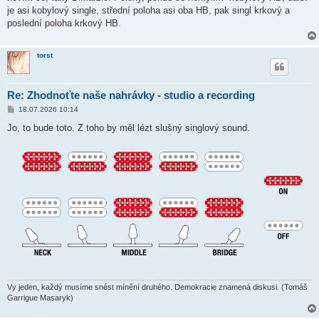
v
je asi kobylový single, střední poloha asi oba HB, pak singl krkový a
e
k
poslední poloha krkový HB.
torst
Re: Zhodnoťte naše nahrávky - studio a recording
P
18.07.2026 10:14
ř
í
Jo, to bude toto. Z toho by měl lézt slušný singlový sound.
s
p
ě
v
e
k
Vy jeden, každý musíme snést mínění druhého. Demokracie znamená diskusi. (Tomáš
Garrigue Masaryk)