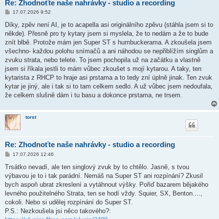
Re: Zhodnoťte naše nahrávky - studio a recording
P
17.07.2026 9:52
ř
í
Díky, zpěv není AI, je to acapella asi originálního zpěvu (stáhla jsem si to
s
někde). Přesně pro ty kytary jsem si myslela, že to nedám a že to bude
p
ě
znít blbě. Protože mám jen Super ST s humbuckerama. A zkoušela jsem
v
všechno- každou polohu snímačů a ani náhodou se nepřiblížím singlům a
e
k
zvuku strata, nebo telete. To jsem pochopila už na začátku a vlastně
jsem si říkala jestli to mám vůbec zkoušet s mojí kytarou. A taky, ten
kytarista z RHCP to hraje asi prstama a to tedy zní úplně jinak. Ten zvuk
kytar je jiný, ale i tak si to tam celkem sedlo. A už vůbec jsem nedoufala,
že celkem slušně dám i tu basu a dokonce prstama, ne trsem.
torst
Re: Zhodnoťte naše nahrávky - studio a recording
P
17.07.2026 12:46
ř
í
Trsátko nevadí, ale ten singlový zvuk by to chtělo. Jasně, s tvou
s
výbavou je to i tak parádní. Nemáš na Super ST ani rozpínání? Zkusil
p
ě
bych aspoň ubrat zkreslení a vytáhnout výšky. Pořiď bazarem bějakého
v
levného použitelného Strata, ten se hodí vždy. Squier, SX, Benton....,
e
k
cokoli. Nebo si udělej rozpínání do Super ST.
P.S.: Nezkoušela jsi něco takového?: