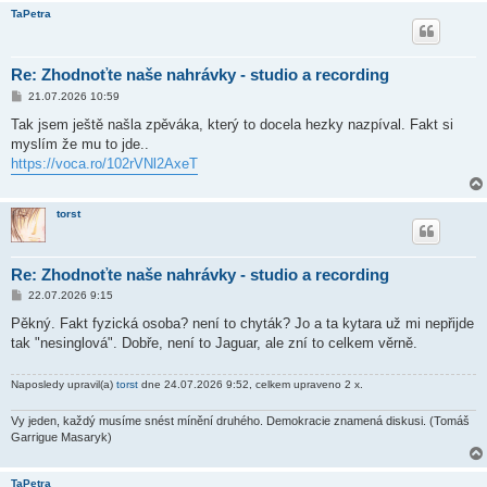
TaPetra
Re: Zhodnoťte naše nahrávky - studio a recording
P
21.07.2026 10:59
ř
í
Tak jsem ještě našla zpěváka, který to docela hezky nazpíval. Fakt si
s
myslím že mu to jde..
p
ě
https://voca.ro/102rVNl2AxeT
v
e
k
torst
Re: Zhodnoťte naše nahrávky - studio a recording
P
22.07.2026 9:15
ř
í
Pěkný. Fakt fyzická osoba? není to chyták? Jo a ta kytara už mi nepřijde
s
tak "nesinglová". Dobře, není to Jaguar, ale zní to celkem věrně.
p
ě
v
Naposledy upravil(a)
torst
dne 24.07.2026 9:52, celkem upraveno 2 x.
e
k
Vy jeden, každý musíme snést mínění druhého. Demokracie znamená diskusi. (Tomáš
Garrigue Masaryk)
TaPetra