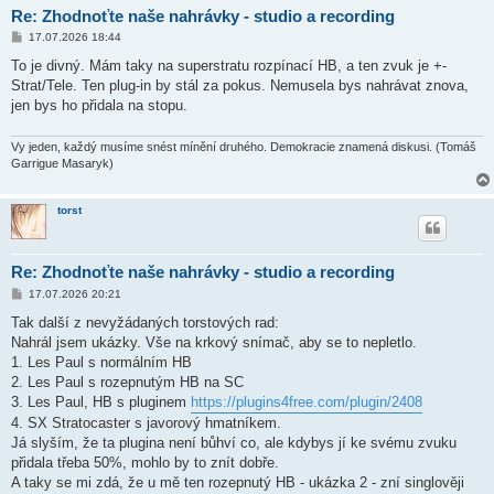
Re: Zhodnoťte naše nahrávky - studio a recording
P
17.07.2026 18:44
ř
í
To je divný. Mám taky na superstratu rozpínací HB, a ten zvuk je +-
s
Strat/Tele. Ten plug-in by stál za pokus. Nemusela bys nahrávat znova,
p
ě
jen bys ho přidala na stopu.
v
e
k
Vy jeden, každý musíme snést mínění druhého. Demokracie znamená diskusi. (Tomáš
Garrigue Masaryk)
torst
Re: Zhodnoťte naše nahrávky - studio a recording
P
17.07.2026 20:21
ř
í
Tak další z nevyžádaných torstových rad:
s
Nahrál jsem ukázky. Vše na krkový snímač, aby se to nepletlo.
p
ě
1. Les Paul s normálním HB
v
2. Les Paul s rozepnutým HB na SC
e
k
3. Les Paul, HB s pluginem
https://plugins4free.com/plugin/2408
4. SX Stratocaster s javorový hmatníkem.
Já slyším, že ta plugina není bůhví co, ale kdybys jí ke svému zvuku
přidala třeba 50%, mohlo by to znít dobře.
A taky se mi zdá, že u mě ten rozepnutý HB - ukázka 2 - zní singlověji