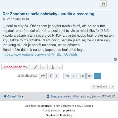
Re: Zhodnoťte naše nahrávky - studio a recording
P
22.07.2026 10:18
ř
í
jj, není to chyták. Občas tam je slyšet trochu faleš, ale on se s tím
s
nepáral, prostě to dal pár krát a poslal mi to. Je to reální člověk:D Měl
p
ě
kapelu a běžně hráli i covery od RHCP a vlastní hudbu hráli právě na ten
v
styl, takže to má zmáklé. Mám pocit, neptala jsem se, že vlastně celý
e
k
ten song tak jak je nahrál najednou, ne po částech.
Snad můžu dát link na jeho kapelu, co hráli před lety:
https://www.youtube.com/watch?v=BE_lOc8wtds
Odpovědět
Stránka
82
z
82
1
78
79
80
81
82
Předchozí
1640 příspěvků
…
Přejít na
Obsah fóra
Smazat cookies
Všechny časy jsou v
UTC+01:00
Založeno na
phpBB
® Forum Software © phpBB Limited
Český překlad –
phpBB.cz
Soukromí
|
Podmínky