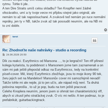
v
rytmu. Tohle ti jde..
e
k
A ten Dire Straits umíš celou skladbu? Ten Knopfler není žádné
ořezávatko, umí a ty tvoje verze mi přijdou stejné jako originál, ale
nemám to až tak naposlouchané. A zvukově teď nemám po ruce normální
repráky, jen ty v NB, takže zvuk až tak posoudit neumím, ale na NB mi
to zní dobře.
torst
Re: Zhodnoťte naše nahrávky - studio a recording
P
24.06.2026 20:50
ř
í
Dík za reakci. Eurythmics od Mansona ..., to je lergrační! Ten riff přinesl
s
kolega kytarista, tu podobnost s Mansonem jsme tam zaznamenali a on
p
ě
sám mi pak ještě přeposlal odkaz na Eurythmicss, tedy na konkrétní
v
píseň-cover. Mě, který Eurythmics zbožňuje, jsou to moje ikony 90 tek,
e
k
žeru jejich set na Mandelovi! Mansonův cover mi samozřejmě nevadí!
Takže tohle mi ale nejde, já to jen učís, ale nápad můj není. Ta druhá
polovina neprošla , to už je pop, budu na tom ještě pracovat.
Celeho Knoplera neumím, jenom jsem si ohmát ten charakteristický riff,
abych si zkusil jeho straťáckej zvuk. O víc mi nešlo. A ten podmaz, to je
prefabrikát, guitarbackingtrack.