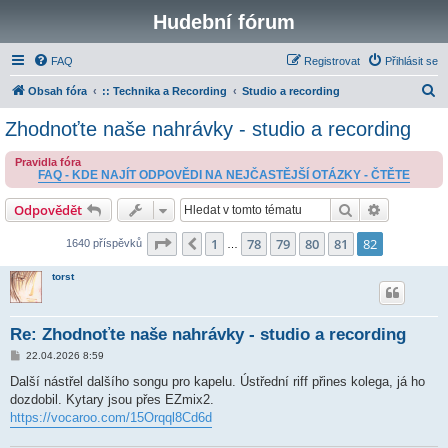
Hudební fórum
FAQ
Registrovat
Přihlásit se
H
Obsah fóra
:: Technika a Recording
Studio a recording
l
Zhodnoťte naše nahrávky - studio a recording
e
Pravidla fóra
d
FAQ - KDE NAJÍT ODPOVĚDI NA NEJČASTĚJŠÍ OTÁZKY - ČTĚTE
a
Hledat
Pokročilé 
Odpovědět
t
Stránka
82
z
82
1
78
79
80
81
82
Předchozí
1640 příspěvků
…
torst
Re: Zhodnoťte naše nahrávky - studio a recording
P
22.04.2026 8:59
ř
í
Další nástřel dalšího songu pro kapelu. Ústřední riff přines kolega, já ho
s
dozdobil. Kytary jsou přes EZmix2.
p
ě
https://vocaroo.com/15Orqql8Cd6d
v
e