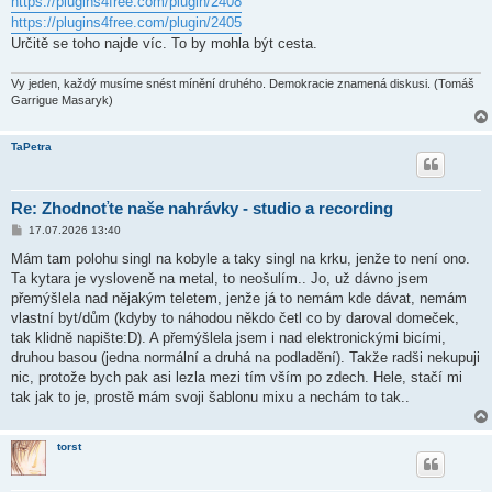
https://plugins4free.com/plugin/2408
https://plugins4free.com/plugin/2405
Určitě se toho najde víc. To by mohla být cesta.
Vy jeden, každý musíme snést mínění druhého. Demokracie znamená diskusi. (Tomáš
Garrigue Masaryk)
TaPetra
Re: Zhodnoťte naše nahrávky - studio a recording
P
17.07.2026 13:40
ř
í
Mám tam polohu singl na kobyle a taky singl na krku, jenže to není ono.
s
Ta kytara je vysloveně na metal, to neošulím.. Jo, už dávno jsem
p
ě
přemýšlela nad nějakým teletem, jenže já to nemám kde dávat, nemám
v
vlastní byt/dům (kdyby to náhodou někdo četl co by daroval domeček,
e
k
tak klidně napište:D). A přemýšlela jsem i nad elektronickými bicími,
druhou basou (jedna normální a druhá na podladění). Takže radši nekupuji
nic, protože bych pak asi lezla mezi tím vším po zdech. Hele, stačí mi
tak jak to je, prostě mám svoji šablonu mixu a nechám to tak..
torst