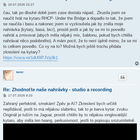
P
16.07.2026 22:27
ř
í
čau, tak po dlouhé době jsem zase dostala nápad.. Zkusila jsem se
s
naučit hrát na kytaru RHCP- Under the Bridge a dopadlo to tak, že jsem
p
ě
se naučila i basu a nakonec jsem si vyzkoušela jak by zněla moje
v
nahrávka (kytary, basa, bicí), prostě jestli a jak by se mi to povedlo
e
k
nahrát a zmixovat (abych měla nějaký mix, šablonu, pokud bych chtěla
nahrávat něco podobného). A mám pocit, že to není úplně mimo, že se mi
to celkem povedlo. Co vy na to? Možná bych ještě trochu přidala
zkreslení na kytary?
https://voca.ro/1dU0IPJVp3k1
torst
Re: Zhodnoťte naše nahrávky - studio a recording
P
17.07.2026 9:33
ř
í
Zahraný perfektně, smekám! Zpěv je AI? Zkreslení bych určitě
s
nepřidával, jestli to má nějakou slabinku, tak to je barva kytar. zvuku.
p
ě
Originál je tuším na Jaguar, prostě chtělo by to nějakou singlovatější
v
kytaru, aby měla ten twang, perkusivnost, jestli to popisuju srozumitelně.
e
k