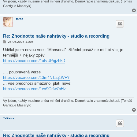
Vy jeden, každý musíme snést mínění druhého. Demokracie znamená diskusi. (Tomáš
Garrigue Masaryk)
torst
Re: Zhodnoťte naše nahrávky - studio a recording
P
26.06.2026 11:05
ř
í
Udělal jsem novou verzi "Mansona". Střední pasáž se mi líbí víc, je
s
temnější + nějaký zpěv.
p
ě
https://vocaroo.com/1aIvUPqjzh5D
v
e
k
.... poupravená verze
https://vocaroo.com/13m4NTaq1WFY
... vše předchozí smazáno, platí nové:
https://vocaroo.com/1ex9Grfw7bHv
Vy jeden, každý musíme snést mínění druhého. Demokracie znamená diskusi. (Tomáš
Garrigue Masaryk)
TaPetra
Re: Zhodnoťte naše nahrávky - studio a recording