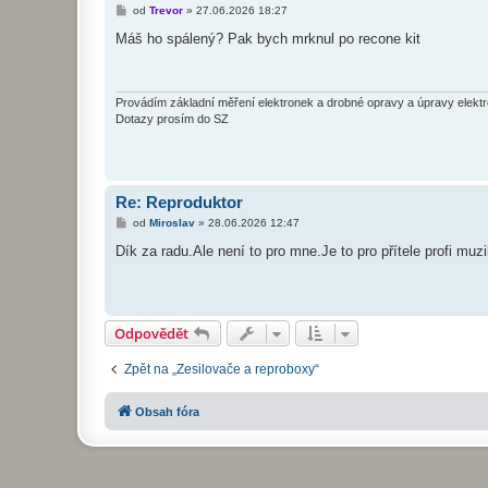
P
od
Trevor
»
27.06.2026 18:27
ř
í
Máš ho spálený? Pak bych mrknul po recone kit
s
p
ě
v
e
Provádím základní měření elektronek a drobné opravy a úpravy elekt
k
Dotazy prosím do SZ
Re: Reproduktor
P
od
Miroslav
»
28.06.2026 12:47
ř
í
Dík za radu.Ale není to pro mne.Je to pro přítele profi mu
s
p
ě
v
e
k
Odpovědět
Zpět na „Zesilovače a reproboxy“
Obsah fóra