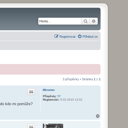
Hledat
Pokročilé hledání
Registrovat
Přihlásit se
3 příspěvky • Stránka
1
z
1
Miroslav
Příspěvky:
57
Registrován:
6.02.2010 12:01
ěkdo kdo mi pomůže?
N
a
h
o