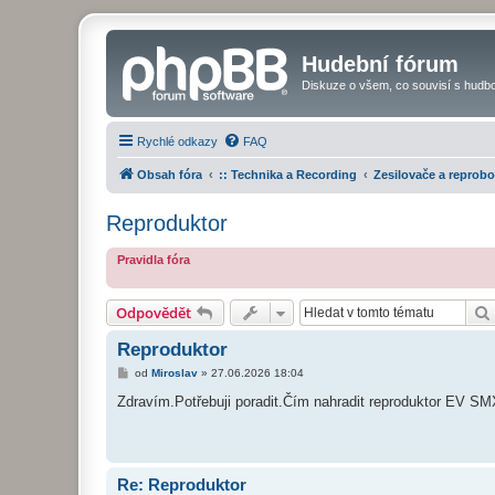
Hudební fórum
Diskuze o všem, co souvisí s hudbo
Rychlé odkazy
FAQ
Obsah fóra
:: Technika a Recording
Zesilovače a reprob
Reproduktor
Pravidla fóra
Odpovědět
Reproduktor
P
od
Miroslav
»
27.06.2026 18:04
ř
í
Zdravím.Potřebuji poradit.Čím nahradit reproduktor EV 
s
p
ě
v
e
k
Re: Reproduktor