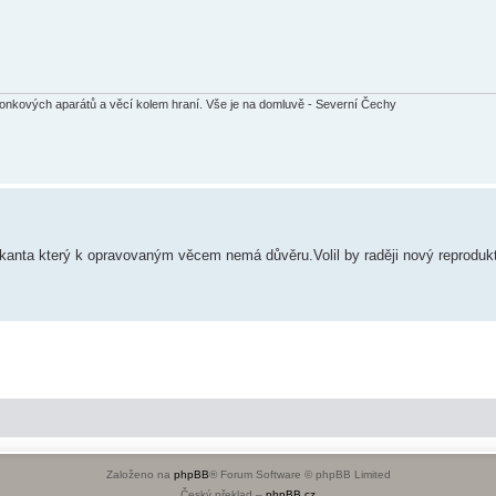
ronkových aparátů a věcí kolem hraní. Vše je na domluvě - Severní Čechy
zikanta který k opravovaným věcem nemá důvěru.Volil by raději nový reprodukt
Založeno na
phpBB
® Forum Software © phpBB Limited
Český překlad –
phpBB.cz