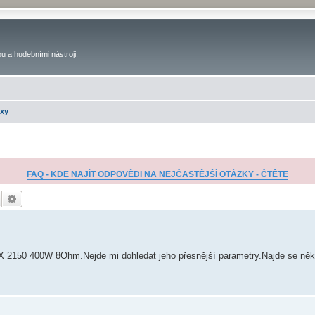
u a hudebními nástroji.
oxy
FAQ - KDE NAJÍT ODPOVĚDI NA NEJČASTĚJŠÍ OTÁZKY - ČTĚTE
Hledat
Pokročilé hledání
SMX 2150 400W 8Ohm.Nejde mi dohledat jeho přesnější parametry.Najde se n