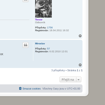
r
u
Trevor
Odborník
Příspěvky:
1756
Registrován:
18.04.2011 16:32
N
a
h
Miroslav
o
r
Příspěvky:
57
Registrován:
6.02.2010 12:01
u
or.
N
a
3 příspěvky • Stránka
1
z
1
h
o
r
Přejít na
u
Smazat cookies
Všechny časy jsou v
UTC+01:00