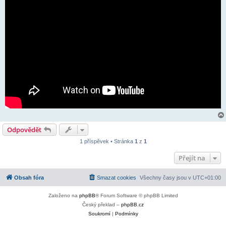
Odpovědět
1 příspěvek • Stránka
1
z
1
Přejít na
Obsah fóra
Smazat cookies
Všechny časy jsou v
UTC+01:00
Založeno na
phpBB
® Forum Software © phpBB Limited
Český překlad –
phpBB.cz
Soukromí
|
Podmínky