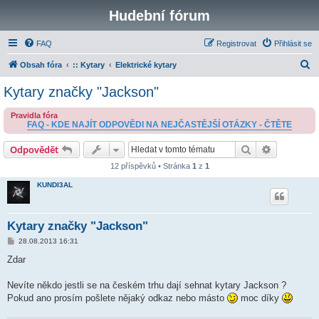
Hudební fórum
FAQ
Registrovat
Přihlásit se
H
Obsah fóra
:: Kytary
Elektrické kytary
l
Kytary značky "Jackson"
e
Pravidla fóra
d
FAQ - KDE NAJÍT ODPOVĚDI NA NEJČASTĚJŠÍ OTÁZKY - ČTĚTE
a
Hledat
Pokročilé 
Odpovědět
t
12 příspěvků • Stránka
1
z
1
KUNDI3AL
Kytary značky "Jackson"
P
28.08.2013 16:31
ř
í
Zdar
s
p
ě
Nevíte někdo jestli se na českém trhu dají sehnat kytary Jackson ?
v
Pokud ano prosím pošlete nějaký odkaz nebo másto
moc díky
e
k