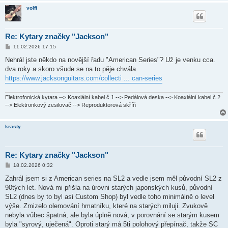
volfi
Re: Kytary značky "Jackson"
P
11.02.2026 17:15
ř
í
Nehrál jste někdo na novější řadu "American Series"? Už je venku cca.
s
dva roky a skoro všude se na to pěje chvála.
p
ě
https://www.jacksonguitars.com/collecti ... can-series
v
e
k
Elektrofonická kytara --> Koaxiální kabel č.1 --> Pedálová deska --> Koaxiální kabel č.2
--> Elektronkový zesilovač --> Reproduktorová skříň
krasty
Re: Kytary značky "Jackson"
P
18.02.2026 0:32
ř
í
Zahrál jsem si z American series na SL2 a vedle jsem měl původní SL2 z
s
90tých let. Nová mi přišla na úrovni starých japonských kusů, původní
p
ě
SL2 (dnes by to byl asi Custom Shop) byl vedle toho minimálně o level
v
výše. Zmizelo olemování hmatníku, které na starých miluji. Zvukově
e
k
nebyla vůbec špatná, ale byla úplně nová, v porovnání se starým kusem
byla "syrový, uječená". Oproti starý má 5ti polohový přepínač, takže SC