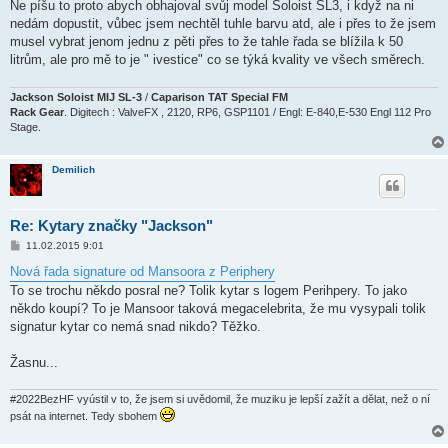
Ne píšu to proto abych obhajoval svůj model Soloist SL3, i když na ni
nedám dopustit, vůbec jsem nechtěl tuhle barvu atd, ale i přes to že jsem
musel vybrat jenom jednu z pěti přes to že tahle řada se blížila k 50
litrům, ale pro mě to je " ivestice" co se týká kvality ve všech směrech.
Jackson Soloist MIJ SL-3
/
Caparison TAT Special FM
Rack Gear
. Digitech : ValveFX , 2120, RP6, GSP1101 / Engl: E-840,E-530 Engl 112 Pro
Stage.
Demilich
Re: Kytary značky "Jackson"
P
11.02.2015 9:01
ř
í
Nová řada signature od Mansoora z Periphery
s
To se trochu někdo posral ne? Tolik kytar s logem Perihpery. To jako
p
ě
někdo koupí? To je Mansoor taková megacelebrita, že mu vysypali tolik
v
signatur kytar co nemá snad nikdo? Těžko.
e
k
Žasnu...
#2022BezHF vyústil v to, že jsem si uvědomil, že muziku je lepší zažít a dělat, než o ní
psát na internet. Tedy sbohem