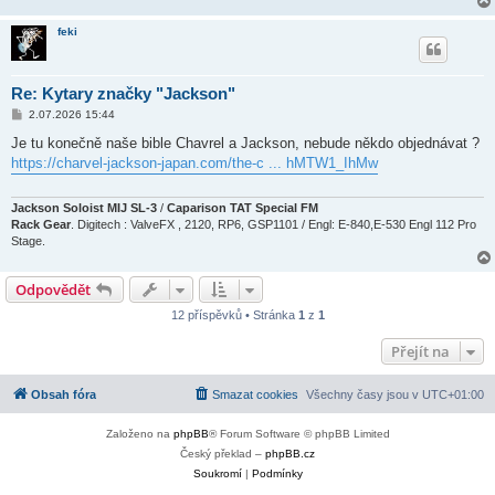
v
e
feki
k
Re: Kytary značky "Jackson"
P
2.07.2026 15:44
ř
í
Je tu konečně naše bible Chavrel a Jackson, nebude někdo objednávat ?
s
https://charvel-jackson-japan.com/the-c ... hMTW1_IhMw
p
ě
v
e
Jackson Soloist MIJ SL-3
/
Caparison TAT Special FM
k
Rack Gear
. Digitech : ValveFX , 2120, RP6, GSP1101 / Engl: E-840,E-530 Engl 112 Pro
Stage.
Odpovědět
12 příspěvků • Stránka
1
z
1
Přejít na
Obsah fóra
Smazat cookies
Všechny časy jsou v
UTC+01:00
Založeno na
phpBB
® Forum Software © phpBB Limited
Český překlad –
phpBB.cz
Soukromí
|
Podmínky