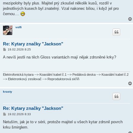
mezipolohy byly plus. Majitel prý zkoušel několik kusů, rozdíl v
jednotlivých kusech byl znatelný. Vzal nakonec bílou, i když jel pro
černou....
volfi
Re: Kytary značky "Jackson"
P
19.02.2026 8:25
ř
í
A nevíš jestli na těch Gloss variantách mají nějak zdrsněné krky?
s
p
ě
v
e
Elektrofonická kytara --> Koaxiální kabel č.1 --> Pedálová deska --> Koaxiální kabel č.2
k
--> Elektronkový zesilovač --> Reproduktorová skříň
krasty
Re: Kytary značky "Jackson"
P
19.02.2026 8:33
ř
í
Netuším, jak je to v sérii, protože majitel u všech kytar zdrsnil povrch
s
krku šmirglem.
p
ě