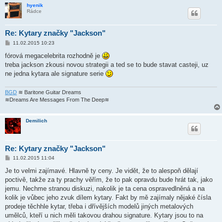
hyenik
Rádce
Re: Kytary značky "Jackson"
P
11.02.2015 10:23
ř
í
fórová megacelebrita rozhodně je
s
treba jackson zkousi novou strategii a ted se to bude stavat casteji, uz
p
ě
ne jedna kytara ale signature serie
v
e
k
BGD
≋ Baritone Guitar Dreams
≋Dreams Are Messages From The Deep≋
Demilich
Re: Kytary značky "Jackson"
P
11.02.2015 11:04
ř
í
Je to velmi zajímavé. Hlavně ty ceny. Je vidět, že to alespoň dělají
s
poctivě, takže za ty prachy věřím, že to pak opravdu bude hrát tak, jako
p
ě
jemu. Nechme stranou diskuzi, nakolik je ta cena ospravedlněná a na
v
kolik je vůbec jeho zvuk dílem kytary. Fakt by mě zajímaly nějaké čísla
e
k
prodeje těchhle kytar, třeba i dřívějších modelů jiných metalových
umělců, kteří u nich měli takovou drahou signature. Kytary jsou to na