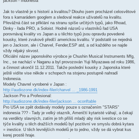
jackson - Indonesia
v
e
k
Jak to vlastně je s historií a kvalitou? Dlouho jsem procházel celosvětové
fora s kamarádem googlem a sledoval reakce uživatelů na kvalitu.
Převážná část se přiklání na stranu spíše určitých typů, jako Rhoad,
Dinky - řada PRO, a Soloist. Hodně názorů u vlastníků řad USA
porovnávaj kvality vs Japan a u těchto typů jsou opravdu povedené
kousky, které zvukově předčí americkou kvalitu. V podstatě se nejedná
jen o Jackson, ale i Charvel, Fender,ESP atd, a od každého se najde
vždy nějaký skvost.
Oficiální název japonského výrobce je Chushin Musical Instruments Mfg,
Inc., se nachází v Naganu a byl provozován Yuji Miyazawa od roku 1986,
a činnost ukončil 11.12.2011. Takže poslední kousky z Japonska které
ještě vidíte vise někde v schopech na stojenu postupně nahradí
Indonesia.
Modely Chavrel vyrobené v Japan :
http://audiozone.dk/index-filer/charvel ... _1986-1991
Jackson Pro a Profesional:
http://audiozone.dk/index-filer/jackson ... oconftable
Pro USA se zpět dodávaly modely pouze s označením "STARS"
indonesia ??? - Tady je velký otazník, Američtí kytaristé váhají, a čekají
na verdikty slavných, zatím je trh příliš mladý aby risk ivestice co se
týče kvality u těch dražších modelů byl pozitivní ve smyslu dobrá kytara
= inestice. U těch levnějších modelů je to jedno, vždy se dá vybrat kus
kerej prostě hraje.