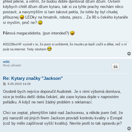
phled pěkné, a věřím, že budou dobře djentovat džum džum. Ovšem
kdybych chtěl džum džum kytaru, tak si za tyhle prachy nechám něco
postavit, a navymýšlím si tam takové pekla, že tohle by byl chudej
příbuznej
LEDky na hmatník, robota, piezo... Za 90 u čekého kytaráře
si myslím, proč ne?
Fór
ová megacelebrita. (pun intended?)
#2022BezHF vyústil v to, že jsem si uvědomil, že muziku je lepší zažít a dělat, než o ní
psát na internet. Tedy sbohem
mf11
Nový uživatel
Re: Kytary značky "Jackson"
P
6.05.2015 14:26
ř
í
Osobně bych nejvíce doporučil Audiotek. Je s nimi výborná domluva,
s
sice je trošku delší doba čekání, ale zase kytara dojde v naprostém
p
ě
pořádku. A když ne není žádný problém s reklamací.
v
e
k
Chci se zeptat, přemýšlím také nad Jacksonou, a někde jsem četl, že
prý narozdíl od jiných firem Jackson provádí kontrolu kvality v Evropě
(což by mělo zajišťovat vyšší kvalitu). Nevíte jestli to tak opravdu je?