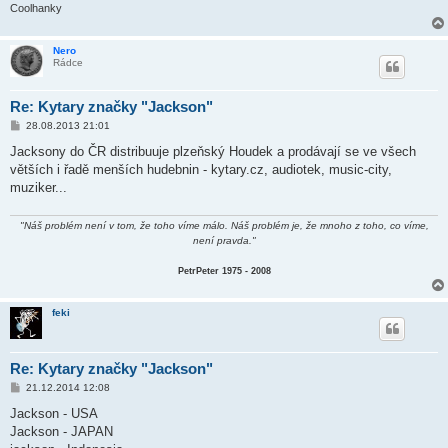
Coolhanky
Nero
Rádce
Re: Kytary značky "Jackson"
P
28.08.2013 21:01
ř
í
Jacksony do ČR distribuuje plzeňský Houdek a prodávají se ve všech
s
větších i řadě menších hudebnin - kytary.cz, audiotek, music-city,
p
ě
muziker...
v
e
k
"Náš problém není v tom, že toho víme málo. Náš problém je, že mnoho z toho, co víme,
není pravda."
PetrPeter 1975 - 2008
feki
Re: Kytary značky "Jackson"
P
21.12.2014 12:08
ř
í
Jackson - USA
s
Jackson - JAPAN
p
ě