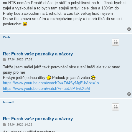
ě
na NTB nemám Prostě občas je stáří a pohyblivost na h... Jinak bych si
v
zajel a vyzkoušel a to bych tam stejně strávil celej den a 130Km do
e
k
Prahy kde zabloudím na 1 rohu:lol: a zas tak velkej hráč nejsem
Da se říci znova se učím a rozhejbávám prsty a i stará říká dá se to i
poslouchat
Čárls
Re: Furch vaše poznatky a názory
P
17.04.2026 17:01
ř
í
Takže jsem našel jakž takž porovnání sice ruzní hráči ale zvuk snad
s
jasný pro mě
p
ě
Prskyn ještě jednou díky
Padouk je jasná volba
v
https://www.youtube.com/watch?v=Td4SyMgE-kA&t=1s
e
k
https://www.youtube.com/watch?v=ubU8PTwkX5M
himself
Re: Furch vaše poznatky a názory
P
24.04.2026 14:22
ř
í