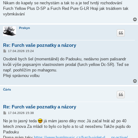
s
Nikam do kapely se nechystám a tak to a je teď tvrdý rozhodování
p
ě
Furch Yellow Plus D-SP a Furch Red Pure G-LR Hraji jak trsátkem tak
v
vybrnkávání
e
k
Prskyn
Re: Furch vaše poznatky a názory
P
17.04.2026 15:24
ř
í
Osobně bych šel (momentálně) do Padouku, nedávno jsem palisandr
s
kvůli výše popsaným vlastnostem prodal (furch yellow Dc-SR). Teď se
p
ě
např. poohlížím po mahagonu.
v
Přeji správnou volbu
e
k
Čárls
Re: Furch vaše poznatky a názory
P
17.04.2026 15:38
ř
í
No je to jasný teda
já mám jasno diky moc Já začal hrát až po 40
s
letech znova Za mládí to bylo co bylo a to už neseženu Takže pujdu do
p
ě
Padouku
v
Doma mám taky
https://www.humlmusic.cz/furch-violet-d ... nr-active/