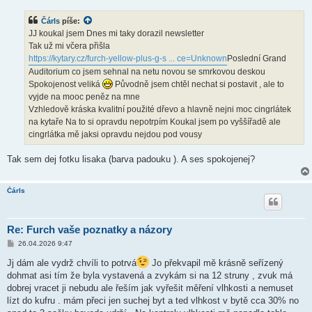
í
s
Čárls
píše:
p
ě
JJ koukal jsem Dnes mi taky dorazil newsletter
v
Tak už mi včera přišla
e
k
https://kytary.cz/furch-yellow-plus-g-s ... ce=Unknown
Poslední Grand
Auditorium co jsem sehnal na netu novou se smrkovou deskou
Spokojenost veliká
Původně jsem chtěl nechat si postavit , ale to
vyjde na mooc peněz na mne
Vzhledově kráska kvalitní použité dřevo a hlavně nejni moc cingrlátek
na kytaře Na to si opravdu nepotrpím Koukal jsem po vyššířadě ale
cingrlátka mě jaksi opravdu nejdou pod vousy
Tak sem dej fotku lisaka (barva padouku ). A ses spokojenej?
Čárls
Re: Furch vaše poznatky a názory
P
26.04.2026 9:47
ř
í
Jj dám ale vydrž chvíli to potrvá
Jo překvapil mě krásně seřízený
s
dohmat asi tím že byla vystavená a zvykám si na 12 struny , zvuk má
p
ě
dobrej vracet ji nebudu ale řeším jak vyřešit měření vlhkosti a nemuset
v
lízt do kufru . mám přeci jen suchej byt a ted vlhkost v bytě cca 30% no
e
k