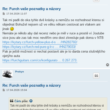
Re: Furch vaše poznatky a názory
P
17.04.2026 11:07
ř
í
Tak mi padli do oka tyhle dvě krásky a nemůžu se rozhodnout kterou si
s
objednat Bohužel nejsem už ve věku někam cestovat ani vlakem ani
p
ě
jinak
v
Nemáte je někdo aby dal recenz nebo je měl v ruce a prostě ví Joutube
e
k
sice jsou ale zas tak moc nevěřím ono dost zkresluje pak doma v NTB
https://kytary.cz/furch-yellow-plus-d-s ... /HN282792/
https://kytary.cz/furch-red-pure-g-lr-c ... /HN279033/
Pak je ještě možnost si nechat postavit ale je to darda cena slušnějšího
ojetýho auta
https://furchguitars.com/cs/konfigurato ... 0.267.273.
Prskyn
Re: Furch vaše poznatky a názory
P
17.04.2026 15:04
ř
í
s
Čárls
píše:
p
ě
Tak mi padli do oka tyhle dvě krásky a nemůžu se rozhodnout kterou si
v
objednat Bohužel nejsem už ve věku někam cestovat ani vlakem ani