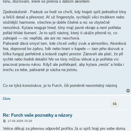
tónu, doznívání, které se prolíná s dalším akordem.
Zjednodušeně - Padouk se hodí ve chvíli, kdy hraješ spíš jednotlivé tóny
a řešíš detail a přesnost. Ať už fingerstyle, rychlejší věci trsátkem nebo
složitější harmonie, všechno je dobře čitelné a nic se zbytečně
nerozlévá. Kytara reaguje hned, tóny mají jasné okraje a není potřeba
pořád hlídat tlumení. Je to spíš nástroj, který ti ukáže přesně to, co
zahraješ — nic nepřidá, ale ani nic neschová.
Palisandr dává smysl tam, kde chceš velký zvuk a atmosféru. Akordová
hra, doprovod ke zpěvu, folk nebo hraní v kapele — tam jeho dozvuk a
šířka fungují perfektně a krásně zaplní prostor. Zároveň ale platí, že při
rychlé nebo hodně detailní hře se tóny můžou slévat a je potřeba víc
pracovat pravou rukou. Když ale potřebuješ, aby kytara „nesla“ a hrála i
trochu za tebe, palisandr je sázka na jistotu.
Co se týká konstrukce, je to Furch, čili poměrně nesmrtelný nástroj.
Čárls
Re: Furch vaše poznatky a názory
P
17.04.2026 15:20
ř
í
Velice děkuji za přesnou odpověď profíka Já si spíš hraji pro sebe doma