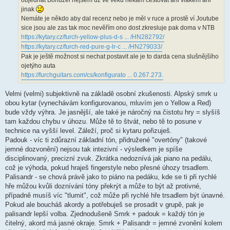
e
k
jinak
Nemáte je někdo aby dal recenz nebo je měl v ruce a prostě ví Joutube
sice jsou ale zas tak moc nevěřím ono dost zkresluje pak doma v NTB
https://kytary.cz/furch-yellow-plus-d-s ... /HN282792/
https://kytary.cz/furch-red-pure-g-lr-c ... /HN279033/
Pak je ještě možnost si nechat postavit ale je to darda cena slušnějšího
ojetýho auta
https://furchguitars.com/cs/konfigurato ... 0.267.273.
Velmi (velmi) subjektivně na základě osobní zkušenosti. Alpský smrk u
obou kytar (vynechávám konfigurovanou, mluvím jen o Yellow a Red)
bude vždy výhra. Je jasnější, ale také je náročný na čistotu hry = slyšíš
tam každou chybu v úhozu. Může tě to štvát, nebo tě to posune v
technice na vyšší level. Záleží, proč si kytaru pořizuješ.
Padouk - víc ti zdůrazní základní tón, přidružené "overtóny" (takové
jemné dozvonění) nejsou tak intezivní - výsledkem je spíše
disciplinovaný, precizní zvuk. Zkrátka nedoznívá jak piano na pedálu,
což je výhoda, pokud hraješ fingerstyle nebo přesné úhozy trsadlem.
Palisandr - se chová právě jako to piáno na pedáku, kde se ti při rychlé
hře můžou kvůli doznívání tóny překrýt a může to být až protivné,
případně musíš víc "tlumit", což může při rychlé hře trsadlem být únavné.
Pokud ale boucháš akordy a potřebuješ se prosadit v grupě, pak je
palisandr lepší volba. Zjednodušeně Smrk + padouk = každý tón je
čitelný, akord má jasné okraje. Smrk + Palisandr = jemné zvonění kolem