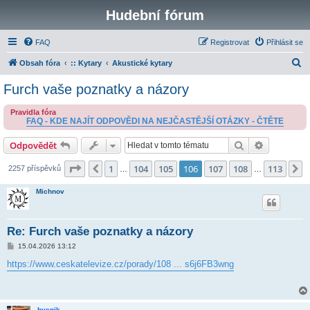
Hudební fórum
FAQ
Registrovat
Přihlásit se
H
Obsah fóra
:: Kytary
Akustické kytary
l
Furch vaše poznatky a názory
e
Pravidla fóra
d
FAQ - KDE NAJÍT ODPOVĚDI NA NEJČASTĚJŠÍ OTÁZKY - ČTĚTE
a
Hledat
Pokročilé 
Odpovědět
t
Stránka
106
z
113
1
104
105
106
107
108
113
Předchozí
D
2257 příspěvků
…
…
Michnov
Re: Furch vaše poznatky a názory
P
15.04.2026 13:12
ř
í
https://www.ceskatelevize.cz/porady/108 ... s6j6FB3wng
s
p
ě
v
e
hyenik