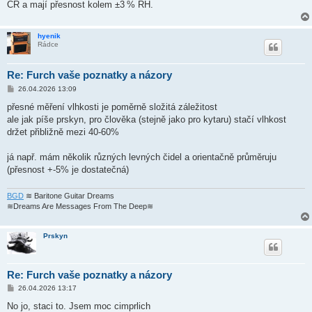
ČR a mají přesnost kolem ±3 % RH.
hyenik
Rádce
Re: Furch vaše poznatky a názory
P
26.04.2026 13:09
ř
í
přesné měření vlhkosti je poměrně složitá záležitost
s
ale jak píše prskyn, pro člověka (stejně jako pro kytaru) stačí vlhkost
p
ě
držet přibližně mezi 40-60%
v
e
k
já např. mám několik různých levných čidel a orientačně průměruju
(přesnost +-5% je dostatečná)
BGD
≋ Baritone Guitar Dreams
≋Dreams Are Messages From The Deep≋
Prskyn
Re: Furch vaše poznatky a názory
P
26.04.2026 13:17
ř
í
No jo, staci to. Jsem moc cimprlich