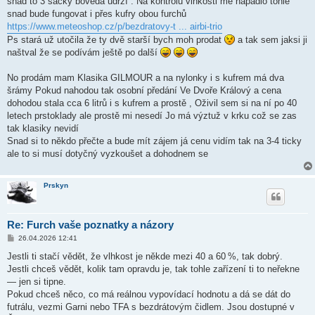
snad to 3 sačky boveda udrží . Na kontrolu vlhkosti mě napadlo tohle
snad bude fungovat i přes kufry obou furchů
https://www.meteoshop.cz/p/bezdratovy-t ... airbi-trio
Ps stará už utočila že ty dvě starší bych moh prodat
a tak sem jaksi ji
naštval že se podívám ještě po další
No prodám mam Klasika GILMOUR a na nylonky i s kufrem má dva
šrámy Pokud nahodou tak osobní předání Ve Dvoře Králový a cena
dohodou stala cca 6 litrů i s kufrem a prostě , Oživil sem si na ní po 40
letech prstoklady ale prostě mi nesedí Jo má výztuž v krku což se zas
tak klasiky nevidí
Snad si to někdo přečte a bude mít zájem já cenu vidím tak na 3-4 ticky
ale to si musí dotyčný vyzkoušet a dohodnem se
Prskyn
Re: Furch vaše poznatky a názory
P
26.04.2026 12:41
ř
í
Jestli ti stačí vědět, že vlhkost je někde mezi 40 a 60 %, tak dobrý.
s
Jestli chceš vědět, kolik tam opravdu je, tak tohle zařízení ti to neřekne
p
ě
— jen si tipne.
v
Pokud chceš něco, co má reálnou vypovídací hodnotu a dá se dát do
e
k
futrálu, vezmi Garni nebo TFA s bezdrátovým čidlem. Jsou dostupné v