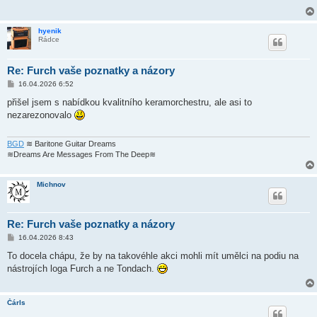
ě
v
e
hyenik
k
Rádce
Re: Furch vaše poznatky a názory
P
16.04.2026 6:52
ř
í
přišel jsem s nabídkou kvalitního keramorchestru, ale asi to
s
nezarezonovalo
p
ě
v
e
BGD
≋ Baritone Guitar Dreams
k
≋Dreams Are Messages From The Deep≋
Michnov
Re: Furch vaše poznatky a názory
P
16.04.2026 8:43
ř
í
To docela chápu, že by na takovéhle akci mohli mít umělci na podiu na
s
nástrojích loga Furch a ne Tondach.
p
ě
v
e
Čárls
k