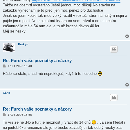
e
k
Takže na dosmrti vystaráno Ještě jednou moc děkuji No stavbu na
zakázku vynechám je to přeci jen moc peněz pro duchodce
Jinak co jsem koukl tak moc velký rozdíl v rozteči strun na nultým nejni a
pujde jen o pocit No moje stará kytara co sem míval a co mi sestra
zašantročila měla 54 mm ale je to už hrozně dávno 40 let
Měj se hezky
Prskyn
Re: Furch vaše poznatky a názory
P
17.04.2026 15:40
ř
í
Rádo se stalo, snad mě neprokleješ, když ti to nesedne
s
p
ě
v
e
Čárls
k
Re: Furch vaše poznatky a názory
P
17.04.2026 15:56
ř
í
To víš že ne .No a furt je možnost ji vrátit do 14 dnů
. Já sem hledal i
s
na joutubíčku rencenze ale je to trošku zavadějící tak dobrý reráky zas
p