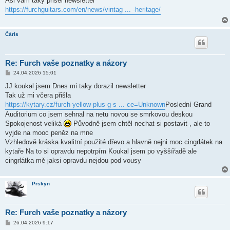
Asi vám taky přišel newsletter
s
https://furchguitars.com/en/news/vintag ... -heritage/
p
ě
v
e
Čárls
k
Re: Furch vaše poznatky a názory
P
24.04.2026 15:01
ř
í
JJ koukal jsem Dnes mi taky dorazil newsletter
s
Tak už mi včera přišla
p
ě
https://kytary.cz/furch-yellow-plus-g-s ... ce=Unknown
Poslední Grand
v
Auditorium co jsem sehnal na netu novou se smrkovou deskou
e
k
Spokojenost veliká
Původně jsem chtěl nechat si postavit , ale to
vyjde na mooc peněz na mne
Vzhledově kráska kvalitní použité dřevo a hlavně nejni moc cingrlátek na
kytaře Na to si opravdu nepotrpím Koukal jsem po vyššířadě ale
cingrlátka mě jaksi opravdu nejdou pod vousy
Prskyn
Re: Furch vaše poznatky a názory
P
26.04.2026 9:17
ř