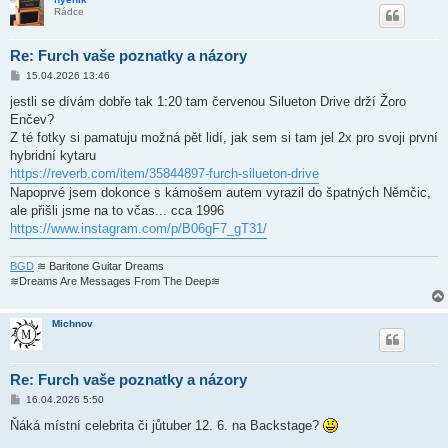
k
Rádce
Re: Furch vaše poznatky a názory
P
15.04.2026 13:46
ř
í
jestli se dívám dobře tak 1:20 tam červenou Silueton Drive drží Žoro
s
Enčev?
p
ě
Z té fotky si pamatuju možná pět lidí, jak sem si tam jel 2x pro svoji první
v
hybridní kytaru
e
k
https://reverb.com/item/35844897-furch-silueton-drive
Napoprvé jsem dokonce s kámošem autem vyrazil do špatných Němčic,
ale přišli jsme na to včas... cca 1996
https://www.instagram.com/p/B06gF7_gT31/
BGD
≋ Baritone Guitar Dreams
≋Dreams Are Messages From The Deep≋
Michnov
Re: Furch vaše poznatky a názory
P
16.04.2026 5:50
ř
í
Ňáká místní celebrita či jůtuber 12. 6. na Backstage?
s
p