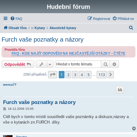
Hudební fórum
FAQ
Registrovat
Přihlásit se
H
Obsah fóra
:: Kytary
Akustické kytary
l
Furch vaše poznatky a názory
e
Pravidla fóra
d
FAQ - KDE NAJÍT ODPOVĚDI NA NEJČASTĚJŠÍ OTÁZKY - ČTĚTE
a
Hledat
Pokročilé 
Odpovědět
t
Stránka
1
z
113
1
2
3
4
5
113
Další
2260 příspěvků
…
wenca77
Furch vaše poznatky a názory
P
16.12.2006 15:05
ř
í
Ctěl bych v tomto místě soustředit vaše poznámky a diskuze,názory a
s
vše o kytarách zn.FURCH. díky.
p
ě
v
e
Jimator