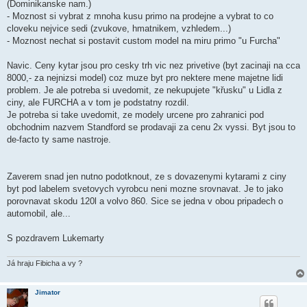
(Dominikanske nam.)
- Moznost si vybrat z mnoha kusu primo na prodejne a vybrat to co
cloveku nejvice sedi (zvukove, hmatnikem, vzhledem...)
- Moznost nechat si postavit custom model na miru primo "u Furcha"
Navic. Ceny kytar jsou pro cesky trh vic nez privetive (byt zacinaji na cca
8000,- za nejnizsi model) coz muze byt pro nektere mene majetne lidi
problem. Je ale potreba si uvedomit, ze nekupujete "křusku" u Lidla z
ciny, ale FURCHA a v tom je podstatny rozdil.
Je potreba si take uvedomit, ze modely urcene pro zahranici pod
obchodnim nazvem Standford se prodavaji za cenu 2x vyssi. Byt jsou to
de-facto ty same nastroje.
Zaverem snad jen nutno podotknout, ze s dovazenymi kytarami z ciny
byt pod labelem svetovych vyrobcu neni mozne srovnavat. Je to jako
porovnavat skodu 120l a volvo 860. Sice se jedna v obou pripadech o
automobil, ale...
S pozdravem Lukemarty
Já hraju Fibicha a vy ?
Jimator