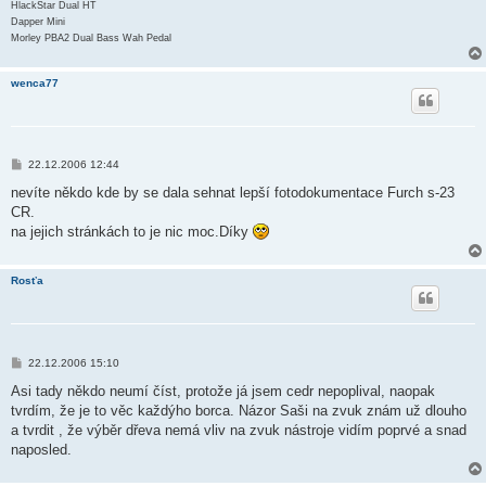
HlackStar Dual HT
Dapper Mini
Morley PBA2 Dual Bass Wah Pedal
wenca77
P
22.12.2006 12:44
ř
í
nevíte někdo kde by se dala sehnat lepší fotodokumentace Furch s-23
s
CR.
p
ě
na jejich stránkách to je nic moc.Díky
v
e
k
Rosťa
P
22.12.2006 15:10
ř
í
Asi tady někdo neumí číst, protože já jsem cedr nepoplival, naopak
s
tvrdím, že je to věc každýho borca. Názor Saši na zvuk znám už dlouho
p
ě
a tvrdit , že výběr dřeva nemá vliv na zvuk nástroje vidím poprvé a snad
v
naposled.
e
k