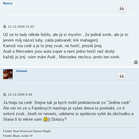
e
Rosťa
k
P
21.12.2006 21:32
ř
í
Už se to tady někde řešilo, ale já si myslím , že jedině smrk, ale je to
s
jenom můj názor( luby, záda palisandr, krk mahagon).
p
ě
Kamoš ma cedr a je to jinej zvuk, ne horší, prostě jinej.
v
Audi a Mercedes jsou auta super a není jedno horší než druhý
e
k
každý je jiný -sám mám Audi , Mercedes nechcu- proto ten smrk.
Jimator
P
22.12.2006 8:39
ř
í
Ja hraju na cedr. Stejne tak ja bych mohl proklamovat ze "Jedine cedr".
s
Ale ver mi ze u Fandovych nastroju je vyber dreva to posledni, co ti
p
ě
ovlivni zvuk. Jestli mi neveris, udelame si spolecne vylet do obchudku a
v
Stana ti to rekne sam
)) Dotazy?
e
k
Fender Strat American Deluxe Maple
Fender Blues Junior III