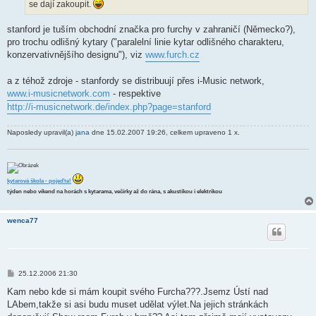
se dají zakoupit.
e
k
stanford je tuším obchodní značka pro furchy v zahraničí (Německo?),
pro trochu odlišný kytary ("paralelní linie kytar odlišného charakteru,
konzervativnějšího designu"), viz
www.furch.cz
a z téhož zdroje - stanfordy se distribuují přes i-Music network,
www.i-musicnetwork.com
- respektive
http://i-musicnetwork.de/index.php?page=stanford
Naposledy upravil(a)
jana
dne 15.02.2007 19:26, celkem upraveno 1 x.
kytarová škola - pojeďte!
týden nebo víkend na horách s kytarama, večírky až do rána, s akustikou i elektrikou
wenca77
P
25.12.2006 21:30
ř
í
Kam nebo kde si mám koupit svého Furcha???.Jsemz Ústí nad
s
LAbem,takže si asi budu muset udělat výlet.Na jejich stránkách
p
ě