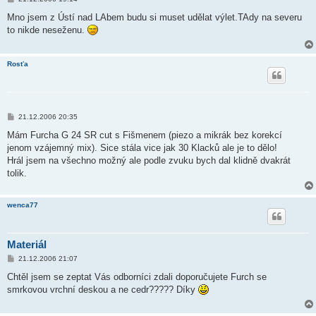
ř
í
Mno jsem z Ústí nad LAbem budu si muset udělat výlet.TAdy na severu
s
to nikde neseženu.
p
ě
v
e
Rosťa
k
P
21.12.2006 20:35
ř
í
Mám Furcha G 24 SR cut s Fišmenem (piezo a mikrák bez korekcí
s
jenom vzájemný mix). Sice stála vice jak 30 Klacků ale je to dělo!
p
ě
Hrál jsem na všechno možný ale podle zvuku bych dal klidně dvakrát
v
tolik.
e
k
wenca77
Materiál
P
21.12.2006 21:07
ř
í
Chtěl jsem se zeptat Vás odborníci zdali doporučujete Furch se
s
smrkovou vrchní deskou a ne cedr????? Díky
p
ě
v