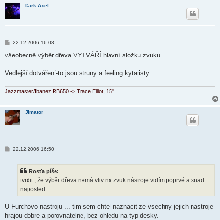
Dark Axel
P
22.12.2006 16:08
ř
í
všeobecně výběr dřeva VYTVÁŘÍ hlavní složku zvuku
s
p
ě
Vedlejší dotváření-to jsou struny a feeling kytaristy
v
e
k
Jazzmaster/Ibanez RB650 -> Trace Elliot, 15"
Jimator
P
22.12.2006 16:50
ř
í
s
Rosťa píše:
p
ě
tvrdit , že výběr dřeva nemá vliv na zvuk nástroje vidím poprvé a snad
v
naposled.
e
k
U Furchovo nastroju ... tim sem chtel naznacit ze vsechny jejich nastroje
hrajou dobre a porovnatelne, bez ohledu na typ desky.