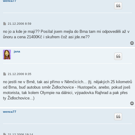
wenca77
P
21.12.2006 8:59
ř
í
no jo a kde je mají?? Posílal jsem mejla do Brna tam mi odpoveděli až v
s
ůnoru a cena 21400Kč i skufrem čož asi jde.ne??
p
ě
v
e
jana
k
P
21.12.2006 9:35
ř
í
no jestli ne v Brně, tak asi přímo v Němčicích... (tj. nějakých 25 kilometrů
s
od Brna, buď autobus směr Židlochovice - Hustopeče, anebo, pokud jseš
p
ě
motorista, tak kolem Olympie na dálnici, výpadovka Rajhrad a pak přes
v
ty Židlochovice...)
e
k
wenca77
P
21.12.2006 19:14