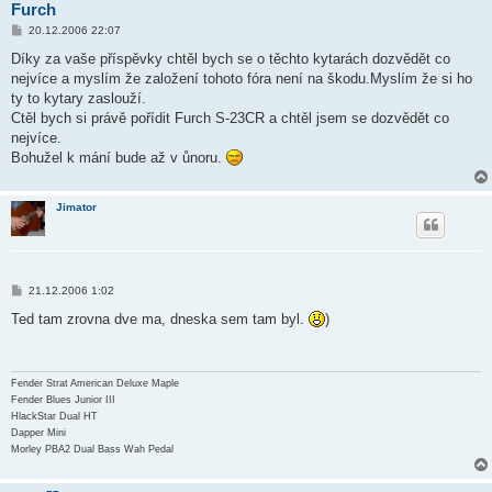
Furch
P
20.12.2006 22:07
ř
í
Díky za vaše příspěvky chtěl bych se o těchto kytarách dozvědět co
s
nejvíce a myslím že založení tohoto fóra není na škodu.Myslím že si ho
p
ě
ty to kytary zaslouží.
v
Ctěl bych si právě pořídit Furch S-23CR a chtěl jsem se dozvědět co
e
k
nejvíce.
Bohužel k mání bude až v ůnoru.
Jimator
P
21.12.2006 1:02
ř
í
Ted tam zrovna dve ma, dneska sem tam byl.
)
s
p
ě
v
e
Fender Strat American Deluxe Maple
k
Fender Blues Junior III
HlackStar Dual HT
Dapper Mini
Morley PBA2 Dual Bass Wah Pedal