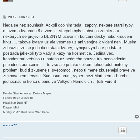
P
20.12.2006 19:04
ř
í
Neda se nez souhlasit. Ackoli doplnim teda i zapory, nektere starsi typy,
s
mluvim o kytarach 8 a vice let starych byly slabsi na zamky a u
p
ě
nekterych se projevilo BEZNYM uzivanim borceni desky nebo krouceni
v
krku .... takove kytary uz ale vesmes uz ani verejne k videni neni. Musim
e
k
zduraznit ze se jednalo o starsi kytary, nynejsi vyroba v podstate
postrada jakekoli tyto vady a kazy na kosmetice. Jedina vec,
kapodastrari vetsinou u pateho az sedmeho prazce trpi nedoladenim
pripadne zadrncenim ... to vse ale je take celkem lehce odstranitelny
problem: bud ti zkusenejsi svepomoci, nebo ti mene zkusenejsi prave ve
zminovanem servise. Sumasumarum, vyber mezi Martinem a Furchm
jednoznacne konci u panu ve Velkych Nemcicich .. (cili Furch)
Fender Strat American Deluxe Maple
Fender Blues Junior III
HlackStar Dual HT
Dapper Mini
Morley PBA2 Dual Bass Wah Pedal
wenca77