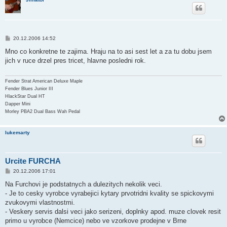
k
P
20.12.2006 14:52
ř
í
Mno co konkretne te zajima. Hraju na to asi sest let a za tu dobu jsem
s
jich v ruce drzel pres tricet, hlavne posledni rok.
p
ě
v
e
Fender Strat American Deluxe Maple
k
Fender Blues Junior III
HlackStar Dual HT
Dapper Mini
Morley PBA2 Dual Bass Wah Pedal
lukemarty
Urcite FURCHA
P
20.12.2006 17:01
ř
í
Na Furchovi je podstatnych a dulezitych nekolik veci.
s
- Je to cesky vyrobce vyrabejici kytary prvotridni kvality se spickovymi
p
ě
zvukovymi vlastnostmi.
v
- Veskery servis dalsi veci jako serizeni, doplnky apod. muze clovek resit
e
k
primo u vyrobce (Nemcice) nebo ve vzorkove prodejne v Brne