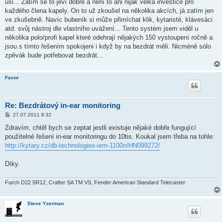
uši... Zatím se to jeví dobře a není to ani nijak velká investice pro
e
k
každého člena kapely. On to už zkoušel na několika akcích, já zatím jen
ve zkušebně. Navíc bubeník si může přimíchat klik, kytaristé, klávesáci
atd. svůj nástroj dle vlastního uvážení... Tento systém jsem viděl u
několika polo/profi kapel které odehrají nějakých 150 vystoupení ročně a
jsou s tímto řešením spokojeni i když by na bezdrát měli. Nicméně sólo
zpěvák bude potřebovat bezdrát...
Favor
Re: Bezdrátový in-ear monitoring
P
27.07.2011 8:32
ř
í
Zdravím, chtěl bych se zeptat jestli existuje nějaké dobře fungující
s
použitelné řešení in-ear monitoringu do 10tis. Koukal jsem třeba na tohle:
p
ě
http://kytary.cz/db-technologies-iem-1100n/HN099272/
v
e
k
Díky.
Furch D22 SR12, Crafter SA TM VS, Fender American Standard Telecaster
Steve Yzerman