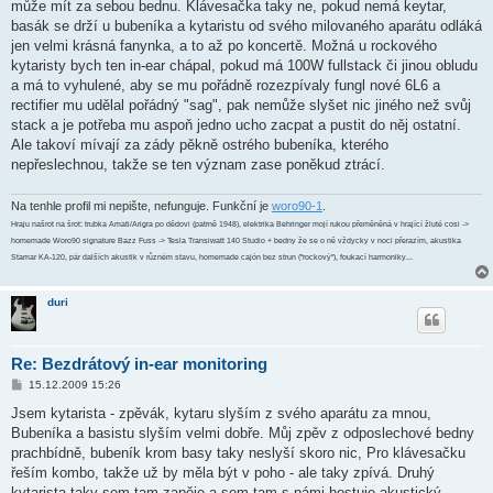
může mít za sebou bednu. Klávesačka taky ne, pokud nemá keytar,
basák se drží u bubeníka a kytaristu od svého milovaného aparátu odláká
jen velmi krásná fanynka, a to až po koncertě. Možná u rockového
kytaristy bych ten in-ear chápal, pokud má 100W fullstack či jinou obludu
a má to vyhulené, aby se mu pořádně rozezpívaly fungl nové 6L6 a
rectifier mu udělal pořádný "sag", pak nemůže slyšet nic jiného než svůj
stack a je potřeba mu aspoň jedno ucho zacpat a pustit do něj ostatní.
Ale takoví mívají za zády pěkně ostrého bubeníka, kterého
nepřeslechnou, takže se ten význam zase poněkud ztrácí.
Na tenhle profil mi nepište, nefunguje. Funkční je
woro90-1
.
Hraju našrot na šrot: trubka Amati/Arigra po dědovi (patrně 1948), elektrika Behringer mojí rukou přeměněná v hrající žluté cosi ->
homemade Woro90 signature Bazz Fuss -> Tesla Transiwatt 140 Studio + bedny že se o ně vždycky v noci přerazím, akustika
Stamar KA-120, pár dalších akustik v různém stavu, homemade cajón bez strun ("rockový"), foukací harmoniky...
duri
Re: Bezdrátový in-ear monitoring
P
15.12.2009 15:26
ř
í
Jsem kytarista - zpěvák, kytaru slyším z svého aparátu za mnou,
s
Bubeníka a basistu slyším velmi dobře. Můj zpěv z odposlechové bedny
p
ě
prachbídně, bubeník krom basy taky neslyší skoro nic, Pro klávesačku
v
řeším kombo, takže už by měla být v poho - ale taky zpívá. Druhý
e
k
kytarista taky sem tam zapěje a sem tam s námi hostuje akustický