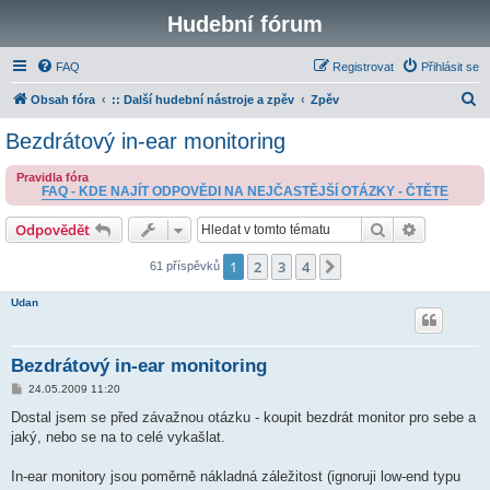
Hudební fórum
FAQ
Registrovat
Přihlásit se
H
Obsah fóra
:: Další hudební nástroje a zpěv
Zpěv
l
Bezdrátový in-ear monitoring
e
Pravidla fóra
d
FAQ - KDE NAJÍT ODPOVĚDI NA NEJČASTĚJŠÍ OTÁZKY - ČTĚTE
a
Hledat
Pokročilé 
Odpovědět
t
1
2
3
4
Další
61 příspěvků
Udan
Bezdrátový in-ear monitoring
P
24.05.2009 11:20
ř
í
Dostal jsem se před závažnou otázku - koupit bezdrát monitor pro sebe a
s
jaký, nebo se na to celé vykašlat.
p
ě
v
In-ear monitory jsou poměrně nákladná záležitost (ignoruji low-end typu
e