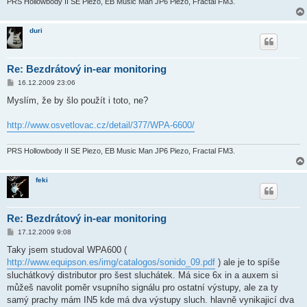
e
PRS Hollowbody II SE Piezo, EB Music Man JP6 Piezo, Fractal FM3.
k
duri
Re: Bezdrátový in-ear monitoring
P
16.12.2009 23:06
ř
í
Myslím, že by šlo použít i toto, ne?
s
p
ě
http://www.osvetlovac.cz/detail/377/WPA-6600/
v
e
k
PRS Hollowbody II SE Piezo, EB Music Man JP6 Piezo, Fractal FM3.
feki
Re: Bezdrátový in-ear monitoring
P
17.12.2009 9:08
ř
í
Taky jsem studoval WPA600 (
s
http://www.equipson.es/img/catalogos/sonido_09.pdf
) ale je to spíše
p
ě
sluchátkový distributor pro šest sluchátek. Má sice 6x in a auxem si
v
můžeš navolit poměr vsupního signálu pro ostatní výstupy, ale za ty
e
k
samý prachy mám IN5 kde má dva výstupy sluch. hlavně vynikajicí dva