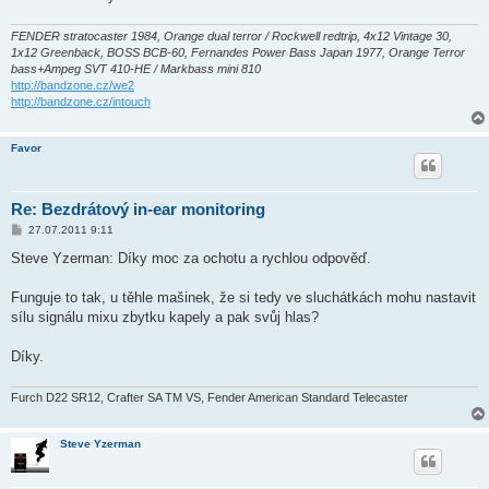
FENDER stratocaster 1984, Orange dual terror / Rockwell redtrip, 4x12 Vintage 30,
1x12 Greenback, BOSS BCB-60, Fernandes Power Bass Japan 1977, Orange Terror
bass+Ampeg SVT 410-HE / Markbass mini 810
http://bandzone.cz/we2
http://bandzone.cz/intouch
Favor
Re: Bezdrátový in-ear monitoring
P
27.07.2011 9:11
ř
í
Steve Yzerman: Díky moc za ochotu a rychlou odpověď.
s
p
ě
Funguje to tak, u těhle mašinek, že si tedy ve sluchátkách mohu nastavit
v
sílu signálu mixu zbytku kapely a pak svůj hlas?
e
k
Díky.
Furch D22 SR12, Crafter SA TM VS, Fender American Standard Telecaster
Steve Yzerman