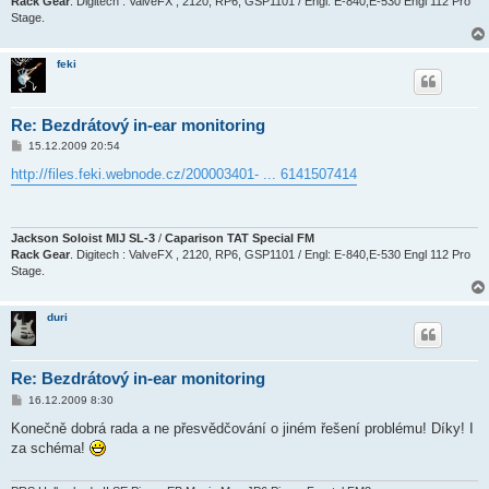
Rack Gear
. Digitech : ValveFX , 2120, RP6, GSP1101 / Engl: E-840,E-530 Engl 112 Pro
Stage.
feki
Re: Bezdrátový in-ear monitoring
P
15.12.2009 20:54
ř
í
http://files.feki.webnode.cz/200003401- ... 6141507414
s
p
ě
v
e
Jackson Soloist MIJ SL-3
/
Caparison TAT Special FM
k
Rack Gear
. Digitech : ValveFX , 2120, RP6, GSP1101 / Engl: E-840,E-530 Engl 112 Pro
Stage.
duri
Re: Bezdrátový in-ear monitoring
P
16.12.2009 8:30
ř
í
Konečně dobrá rada a ne přesvědčování o jiném řešení problému! Díky! I
s
za schéma!
p
ě
v