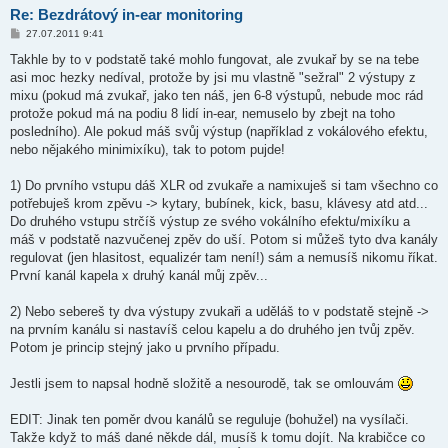
Re: Bezdrátový in-ear monitoring
P
27.07.2011 9:41
ř
í
Takhle by to v podstatě také mohlo fungovat, ale zvukař by se na tebe
s
asi moc hezky nedíval, protože by jsi mu vlastně "sežral" 2 výstupy z
p
ě
mixu (pokud má zvukař, jako ten náš, jen 6-8 výstupů, nebude moc rád
v
protože pokud má na podiu 8 lidí in-ear, nemuselo by zbejt na toho
e
k
posledního). Ale pokud máš svůj výstup (například z vokálového efektu,
nebo nějakého minimixíku), tak to potom pujde!
1) Do prvního vstupu dáš XLR od zvukaře a namixuješ si tam všechno co
potřebuješ krom zpěvu -> kytary, bubínek, kick, basu, klávesy atd atd...
Do druhého vstupu strčíš výstup ze svého vokálního efektu/mixíku a
máš v podstatě nazvučenej zpěv do uší. Potom si můžeš tyto dva kanály
regulovat (jen hlasitost, equalizér tam není!) sám a nemusíš nikomu říkat.
První kanál kapela x druhý kanál můj zpěv...
2) Nebo sebereš ty dva výstupy zvukaři a uděláš to v podstatě stejně ->
na prvním kanálu si nastavíš celou kapelu a do druhého jen tvůj zpěv.
Potom je princip stejný jako u prvního případu.
Jestli jsem to napsal hodně složitě a nesourodě, tak se omlouvám
EDIT: Jinak ten poměr dvou kanálů se reguluje (bohužel) na vysílači.
Takže když to máš dané někde dál, musíš k tomu dojít. Na krabičce co