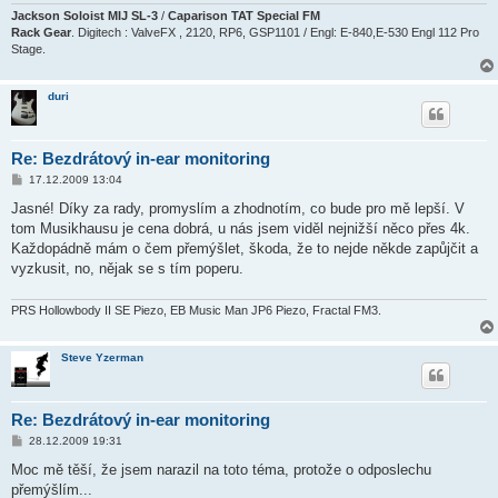
Jackson Soloist MIJ SL-3
/
Caparison TAT Special FM
Rack Gear
. Digitech : ValveFX , 2120, RP6, GSP1101 / Engl: E-840,E-530 Engl 112 Pro
Stage.
duri
Re: Bezdrátový in-ear monitoring
P
17.12.2009 13:04
ř
í
Jasné! Díky za rady, promyslím a zhodnotím, co bude pro mě lepší. V
s
tom Musikhausu je cena dobrá, u nás jsem viděl nejnižší něco přes 4k.
p
ě
Každopádně mám o čem přemýšlet, škoda, že to nejde někde zapůjčit a
v
vyzkusit, no, nějak se s tím poperu.
e
k
PRS Hollowbody II SE Piezo, EB Music Man JP6 Piezo, Fractal FM3.
Steve Yzerman
Re: Bezdrátový in-ear monitoring
P
28.12.2009 19:31
ř
í
Moc mě těší, že jsem narazil na toto téma, protože o odposlechu
s
přemýšlím...
p