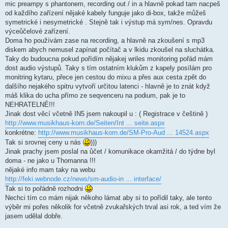
mic preampy s phantonem, recording out / in a hlavně pokad tam nacpeš
od každího zařízení nějaké kabely funguje jako di-box, takže můžeš
symetrické i nesymetrické . Stejně tak i výstup má sym/nes. Opravdu
výceůčelové zařízení.
Doma ho používám zase na recording, a hlavně na zkoušení s mp3
diskem abych nemusel zapínat počítač a v lkidu zkoušel na sluchátka.
Taky do budoucna pokud pořídím nějakej wriles monitoring pořád mám
dost audio výstupů. Taky s tím ostatním klukům z kapely posílám pro
monitring kytaru, přece jen cestou do mixu a přes aux cesta zpět do
dalšího nejakého spitru vytvoří určitou latenci - hlavně je to znát když
máš klika do ucha přímo ze seqvenceru na podium, pak je to
NEHRATELNÉ!!!
Jinak dost věcí včetně IN5 jsem nakoupil u : ( Registrace v češtině )
http://www.musikhaus-korn.de/Seiten/Int ... seite.aspx
konkrétne:
http://www.musikhaus-korn.de/SM-Pro-Aud ... 14524.aspx
Tak si srovnej ceny u nás
)))
Jinak prachy jsem poslal na ůčet / komunikace okamžitá / do týdne byl
doma - ne jako u Thomanna !!!
nějaké info mam taky na webu
http://feki.webnode.cz/news/sm-audio-in ... interface/
Tak si to pořádně rozhodni
Nechci tím co mám nijak někoho lámat aby si to pořídil taky, ale tento
výběr mi pořes několik for včetně zvukařských trval asi rok, a ted vím že
jasem udělal dobře.