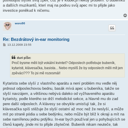
potřebujou slyšet svůj zpěv, což je v klubecjh někdy problém. U bubeníků
v
a dalších muzikantů, kterí maj na podivu svůj apec mi to přijde jako
e
k
investice poněkud k ničemu.
woro90
Re: Bezdrátový in-ear monitoring
P
13.12.2009 23:55
ř
í
s
duri píše:
p
ě
Proč bysme měli být vokální kvintet? Odposlech potřebuje bubeník,
v
kytaristi, klávesačka, basista... Nebo myslíš že by odposlech měli mít jen
e
k
zpěváci??? To jsi mě rozesmál!
Kytarista sebe slyší z vlastního aparátu a není problém mu vedle něj
prdnout odposlechovou bednu, basák mívá apec u bubeníka, takže se
slyší navzájem, a většinou nebývá daleko od vyžhaveného aparátu
kytaristy, podle kterého se drží melodické sekce, a hlavně mu do zad
pere další odposlech. A klávesy se obvykle umisťují tak, že si
klávesačka spíš stěžuje že slyší ostatní až moc než že neslyší, a může
mít po straně pódia u sebe bedýnku, nebo může být blíž k okraji a mít na
sebe namířenou jednu prdýlku. In-ear bych používal jen u pohybujících se
členů kapely, jinde mi to přijde zbytečné. Bubeník nikam neuteče, tak