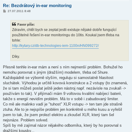
Re: Bezdrátový in-ear monitoring
P
27.07.2011 8:48
ř
í
s
Favor píše:
p
ě
Zdravím, chtěl bych se zeptat jestli existuje nějaké dobře fungující
v
použitelné řešení in-ear monitoringu do 10tis. Koukal jsem třeba na
e
k
tohle:
http://kytary.cz/db-technologies-iem-1100n/HN099272/
Díky.
Přesně tenhle in-ear mám a není s ním nejmenší problém. Bohužel ho
nemohu porovnat s jiným (dražším) modelem, třeba od Shure.
Každopádně se výborně slyším, reguluju si samostatně hlasitost
sluchátek. Výhodou je určitě kovová konstrukce a 2 vstupy (to znamená,
že si tam můžeš poslat ještě jeden nástroj např. nezávisle na zvukaři ->
používám to tak). V přijímači mám 9 voltovou kvalitní nabíjecí baterii,
takže s energií nevidím problém. Má to v sobě i zabudovaný limiter.
Co mě ale malinko vadí je "tuhost" XLR vstupu -> ten tam jde strašně
ztuha. Ale to je nejspíše problém jen konkrétně u mého kusu a vyřešil
jsem to tak, že jsem prolezl elektro a zkoušel XLR, který tam šel
nejsnáze. Problem solved.
Spíš by mě zajímal názor nějakého odborníka, který by ho porovnal s
dražšími kousky...