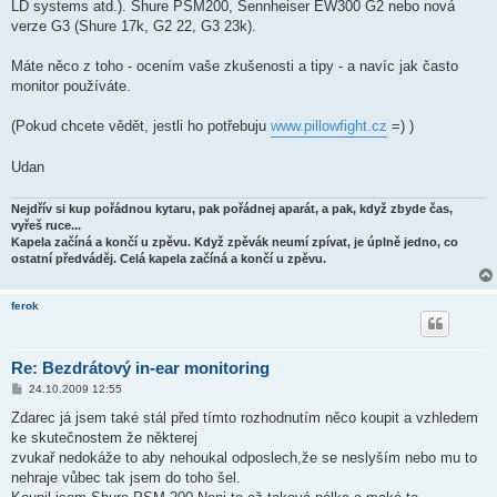
k
LD systems atd.). Shure PSM200, Sennheiser EW300 G2 nebo nová
verze G3 (Shure 17k, G2 22, G3 23k).
Máte něco z toho - ocením vaše zkušenosti a tipy - a navíc jak často
monitor používáte.
(Pokud chcete vědět, jestli ho potřebuju
www.pillowfight.cz
=) )
Udan
Nejdřív si kup pořádnou kytaru, pak pořádnej aparát, a pak, když zbyde čas,
vyřeš ruce...
Kapela začíná a končí u zpěvu. Když zpěvák neumí zpívat, je úplně jedno, co
ostatní předváděj. Celá kapela začíná a končí u zpěvu.
ferok
Re: Bezdrátový in-ear monitoring
P
24.10.2009 12:55
ř
í
Zdarec já jsem také stál před tímto rozhodnutím něco koupit a vzhledem
s
ke skutečnostem že některej
p
ě
zvukař nedokáže to aby nehoukal odposlech,že se neslyším nebo mu to
v
nehraje vůbec tak jsem do toho šel.
e
k