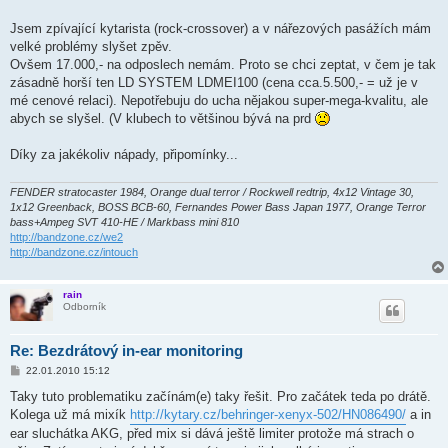
ě
v
Jsem zpívající kytarista (rock-crossover) a v nářezových pasážích mám
e
k
velké problémy slyšet zpěv.
Ovšem 17.000,- na odposlech nemám. Proto se chci zeptat, v čem je tak
zásadně horší ten LD SYSTEM LDMEI100 (cena cca.5.500,- = už je v
mé cenové relaci). Nepotřebuju do ucha nějakou super-mega-kvalitu, ale
abych se slyšel. (V klubech to většinou bývá na prd
Díky za jakékoliv nápady, připomínky...
FENDER stratocaster 1984, Orange dual terror / Rockwell redtrip, 4x12 Vintage 30,
1x12 Greenback, BOSS BCB-60, Fernandes Power Bass Japan 1977, Orange Terror
bass+Ampeg SVT 410-HE / Markbass mini 810
http://bandzone.cz/we2
http://bandzone.cz/intouch
rain
Odborník
Re: Bezdrátový in-ear monitoring
P
22.01.2010 15:12
ř
í
Taky tuto problematiku začínám(e) taky řešit. Pro začátek teda po drátě.
s
Kolega už má mixík
http://kytary.cz/behringer-xenyx-502/HN086490/
a in
p
ě
ear sluchátka AKG, před mix si dává ještě limiter protože má strach o
v