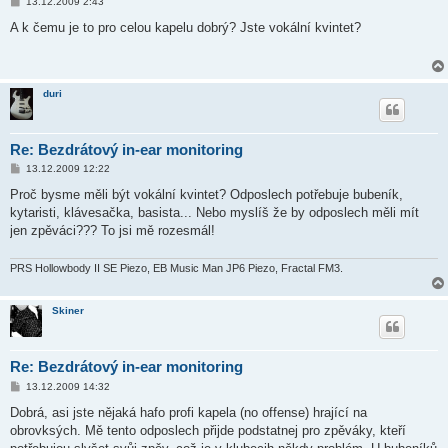
P
13.12.2009 2:43
ř
í
A k čemu je to pro celou kapelu dobrý? Jste vokální kvintet?
s
p
ě
v
e
duri
k
Re: Bezdrátový in-ear monitoring
P
13.12.2009 12:22
ř
í
Proč bysme měli být vokální kvintet? Odposlech potřebuje bubeník,
s
kytaristi, klávesačka, basista... Nebo myslíš že by odposlech měli mít
p
ě
jen zpěváci??? To jsi mě rozesmál!
v
e
k
PRS Hollowbody II SE Piezo, EB Music Man JP6 Piezo, Fractal FM3.
Skiner
Re: Bezdrátový in-ear monitoring
P
13.12.2009 14:32
ř
í
Dobrá, asi jste nějaká hafo profi kapela (no offense) hrající na
s
obrovksých. Mě tento odposlech přijde podstatnej pro zpěváky, kteří
p
ě