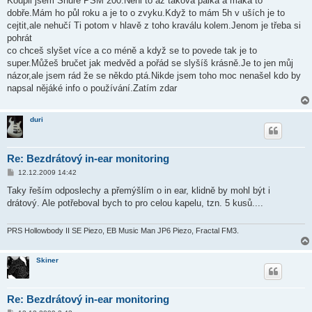
Koupil jsem Shure PSM 200.Neni to až taková pálka a maká to
dobře.Mám ho půl roku a je to o zvyku.Když to mám 5h v uších je to
cejtit,ale nehučí Ti potom v hlavě z toho kraválu kolem.Jenom je třeba si
pohrát
co chceš slyšet více a co méně a když se to povede tak je to
super.Můžeš bručet jak medvěd a pořád se slyšíš krásně.Je to jen můj
názor,ale jsem rád že se někdo ptá.Nikde jsem toho moc nenašel kdo by
napsal nějáké info o používání.Zatím zdar
duri
Re: Bezdrátový in-ear monitoring
P
12.12.2009 14:42
ř
í
Taky řeším odposlechy a přemýšlím o in ear, klidně by mohl být i
s
drátový. Ale potřeboval bych to pro celou kapelu, tzn. 5 kusů....
p
ě
v
e
PRS Hollowbody II SE Piezo, EB Music Man JP6 Piezo, Fractal FM3.
k
Skiner
Re: Bezdrátový in-ear monitoring