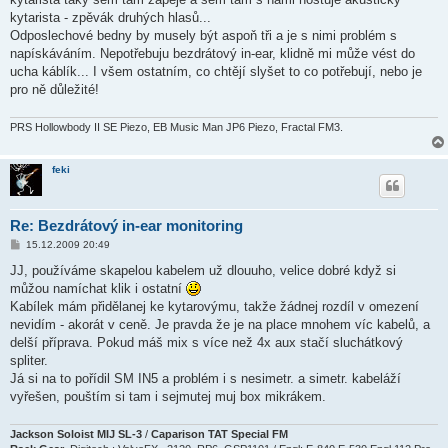
kytarista - zpěvák druhých hlasů...
Odposlechové bedny by musely být aspoň tři a je s nimi problém s
napískáváním. Nepotřebuju bezdrátový in-ear, klidně mi může vést do
ucha káblík... I všem ostatním, co chtějí slyšet to co potřebují, nebo je
pro ně důležité!
PRS Hollowbody II SE Piezo, EB Music Man JP6 Piezo, Fractal FM3.
feki
Re: Bezdrátový in-ear monitoring
P
15.12.2009 20:49
ř
í
JJ, používáme skapelou kabelem už dlouuho, velice dobré když si
s
můžou namíchat klik i ostatní
p
ě
Kabílek mám přidělanej ke kytarovýmu, takže žádnej rozdíl v omezení
v
nevidím - akorát v ceně. Je pravda že je na place mnohem víc kabelů, a
e
k
delší příprava. Pokud máš mix s více než 4x aux stačí sluchátkový
spliter.
Já si na to pořídil SM IN5 a problém i s nesimetr. a simetr. kabeláží
vyřešen, pouštím si tam i sejmutej muj box mikrákem.
Jackson Soloist MIJ SL-3
/
Caparison TAT Special FM