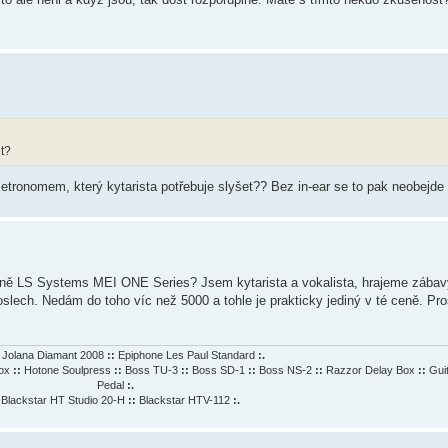
et?
etronomem, který kytarista potřebuje slyšet?? Bez in-ear se to pak neobejde
dně LS Systems MEI ONE Series? Jsem kytarista a vokalista, hrajeme zábavy
oslech. Nedám do toho víc než 5000 a tohle je prakticky jediný v té ceně. Pr
Jolana Diamant 2008
::
Epiphone Les Paul Standard
:.
Box
::
Hotone Soulpress
::
Boss TU-3
::
Boss SD-1
::
Boss NS-2
::
Razzor Delay Box
::
Gui
Pedal
:.
Blackstar HT Studio 20-H
::
Blackstar HTV-112
:.