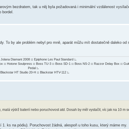
rovým bezdratem, tak u něj byla požadovaná i minimální vzdálenost vysílače
o bordel.
tady. To by ale problém nebyl pro mně, aparát můžu mít dostatečně daleko od 
Jolana Diamant 2008
::
Epiphone Les Paul Standard
:.
Box
::
Hotone Soulpress
::
Boss TU-3
::
Boss SD-1
::
Boss NS-2
::
Razzor Delay Box
::
Gui
Pedal
:.
Blackstar HT Studio 20-H
::
Blackstar HTV-112
:.
u, malá výdrž baterií nebo poruchovost atd. Dosah by měl vystačit, víc jak na 10 m 
ití 1. ks na pódiu). Poruchovost žádná, alespoň u toho kusu, který máme my.