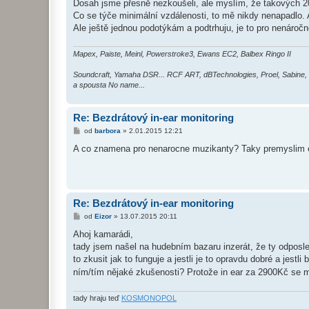
Dosah jsme přesně nezkoušeli, ale myslím, že takových
Co se týče minimální vzdálenosti, to mě nikdy nenapadlo. A
Ale ještě jednou podotýkám a podtrhuju, je to pro nenáro
Mapex, Paiste, Meinl, Powerstroke3, Ewans EC2, Balbex Ringo II
Soundcraft, Yamaha DSR... RCF ART, dBTechnologies, Proel, Sabine,
a spousta No name...
Re: Bezdrátový in-ear monitoring
P
od
barbora
»
2.01.2015 12:21
ř
í
A co znamena pro nenarocne muzikanty? Taky premyslim 
s
p
ě
v
e
k
Re: Bezdrátový in-ear monitoring
P
od
Eizor
»
13.07.2015 20:11
ř
í
Ahoj kamarádi,
s
tady jsem našel na hudebním bazaru inzerát, že ty odposle
p
ě
to zkusit jak to funguje a jestli je to opravdu dobré a jestli
v
ním/tím nějaké zkušenosti? Protože in ear za 2900Kč se m
e
k
tady hraju teď
KOSMONOPOL