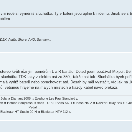
rvní ředě si vyměníš sluchátka. Ty v balení jsou úplně k ničemu. Jinak se s 
roblém.
 DBX, Audix, Shure, AKG, Samson...
i stereo kvůli různým poměrům L a R kanálu. Doteď jsem používal Mixpult Be
luchátka TDK taky z elektra asi za 350,- takže asi tak. Sluchátka bych pořídi
malá výdrž baterií nebo poruchovost atd. Dosah by měl vystačit, víc jak na 
ů, většinou hrajeme na malých místech a každý kabel navíc překáží.
Jolana Diamant 2008
::
Epiphone Les Paul Standard
:.
Box
::
Hotone Soulpress
::
Boss TU-3
::
Boss SD-1
::
Boss NS-2
::
Razzor Delay Box
::
Gui
Pedal
:.
Blackstar HT Studio 20-H
::
Blackstar HTV-112
:.