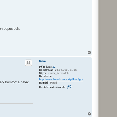
p
e
r
ten odposlech.
N
a
h
Udan
o
r
Příspěvky:
22
Registrován:
24.05.2009 11:16
u
Skype:
zaraki_kempatchi
Bandzone:
http://www.bandzone.cz/pillowfight
ělý komfort a navíc
Bydliště:
Plzeň
K
Kontaktovat uživatele:
o
n
t
a
k
t
o
v
N
a
t