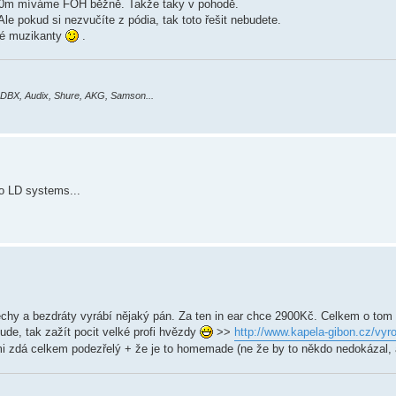
 20m míváme FOH běžně. Takže taky v pohodě.
le pokud si nezvučíte z pódia, tak toto řešit nebudete.
čné muzikanty
.
 DBX, Audix, Shure, AKG, Samson...
o LD systems...
chy a bezdráty vyrábí nějaký pán. Za ten in ear chce 2900Kč. Celkem o tom u
 bude, tak zažít pocit velké profi hvězdy
>>
http://www.kapela-gibon.cz/vyr
i zdá celkem podezřelý + že je to homemade (ne že by to někdo nedokázal, al