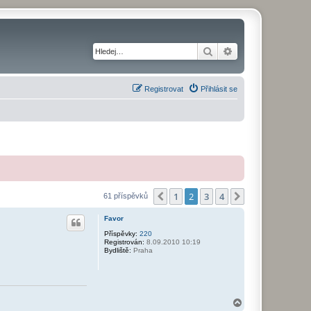
Hledat
Pokročilé hledání
Registrovat
Přihlásit se
1
2
3
4
Předchozí
Další
61 příspěvků
Favor
Příspěvky:
220
Registrován:
8.09.2010 10:19
Bydliště:
Praha
N