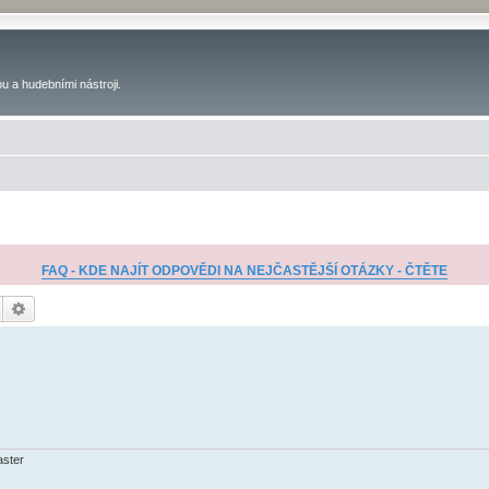
u a hudebními nástroji.
FAQ - KDE NAJÍT ODPOVĚDI NA NEJČASTĚJŠÍ OTÁZKY - ČTĚTE
Hledat
Pokročilé hledání
aster