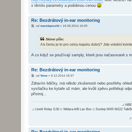
e
k
s těmito parametry a podobnou cenou
Re: Bezdrátový in-ear monitoring
P
od
marekpeschl
»
19.08.2014 16:05
ř
í
s
Skiner píše:
p
ě
A k čemu je to pro celou kapelu dobrý? Jste vokální kvint
v
e
k
A co když se používají samply, které jsou načasované s m
Re: Bezdrátový in-ear monitoring
P
od
Veno
»
9.12.2014 19:37
ř
í
Zdravím lidičky, má někdo zkušenosti nebo postřehy ohle
s
vysílačku ke kytaře už mám, ale kvůli zpěvu potřebuji odp
p
ě
přístroj...
v
e
k
.:
NBE 
.:
Line6 Relay G30
::
Widara A/B Lax Box
::
Dunlop MXR M222 Talk
.:
Re: Bezdrátový in-ear monitoring