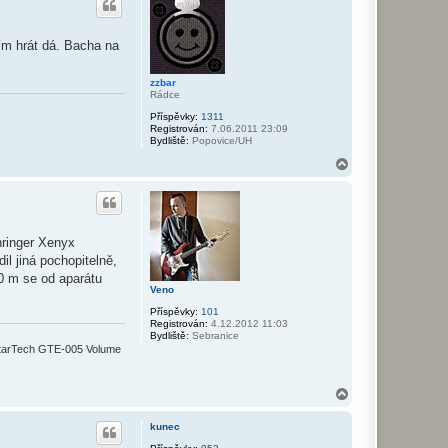
o
r
u
tím hrát dá. Bacha na
zzbar
Rádce
Příspěvky:
1311
Registrován:
7.06.2011 23:09
Bydliště:
Popovice/UH
N
a
h
o
r
u
hringer Xenyx
l jiná pochopitelně,
10 m se od aparátu
Veno
Příspěvky:
101
Registrován:
4.12.2012 11:03
Bydliště:
Sebranice
tarTech GTE-005 Volume
N
a
h
kunec
o