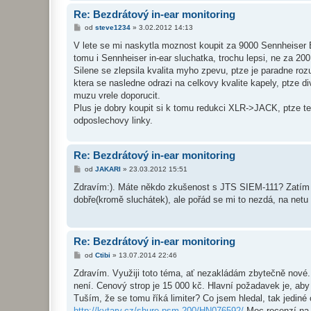
Re: Bezdrátový in-ear monitoring
P
od
steve1234
»
3.02.2012 14:13
ř
í
V lete se mi naskytla moznost koupit za 9000 Sennheiser 
s
tomu i Sennheiser in-ear sluchatka, trochu lepsi, ne za 200
p
ě
Silene se zlepsila kvalita myho zpevu, ptze je paradne roz
v
ktera se nasledne odrazi na celkovy kvalite kapely, ptze 
e
k
muzu vrele doporucit.
Plus je dobry koupit si k tomu redukci XLR->JACK, ptze 
odposlechovy linky.
Re: Bezdrátový in-ear monitoring
P
od
JAKARI
»
23.03.2012 15:51
ř
í
Zdravím:). Máte někdo zkušenost s JTS SIEM-111? Zatím js
s
dobře(kromě sluchátek), ale pořád se mi to nezdá, na netu
p
ě
v
e
k
Re: Bezdrátový in-ear monitoring
P
od
Ctibi
»
13.07.2014 22:46
ř
í
Zdravím. Využiji toto téma, ať nezakládám zbytečně nové.
s
není. Cenový strop je 15 000 kč. Hlavní požadavek je, ab
p
ě
Tuším, že se tomu říká limiter? Co jsem hledal, tak jedin
v
http://kytary.cz/shure-psm-200/HN076592/
Moc recenzí na 