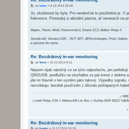
P
od
zzbar
»
9.12.2014 20:49
ř
í
Jo, zkušenost by byla. Pro nenáročné to použitelné je. V p
s
frekvence. Prostuduj si aktuální pásma, ať nenarazíš na p
p
ě
v
e
Mapex, Paiste, Meinl, Powerstroke3, Ewans EC2, Balbex Ringo II
k
Soundcraft, Yamaha DSR... RCF ART, dBTechnologies, Proel, Sabine,
a spousta No name...
Re: Bezdrátový in-ear monitoring
P
od
Veno
»
10.12.2014 8:31
ř
í
Nejsem nijak náročný co se týče odposlechu, jen potřebuj
s
Q502USB, prodlužku na sluchátka za pár korun z elektra a s
p
ě
jde mi hlavně o ten systém jako takový. Výpadky signálu, 
v
nevzdaluju, bezdrát používám z důvodu pošlapaných kabel
e
k
.:
NBE 
.:
Line6 Relay G30
::
Widara A/B Lax Box
::
Dunlop MXR M222 Talk
.:
Re: Bezdrátový in-ear monitoring
P
od
kunec
»
10.12.2014 10:19