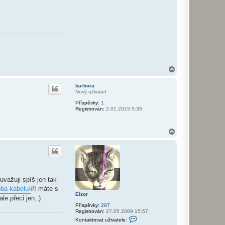
N
a
h
barbora
o
Nový uživatel
r
Příspěvky:
1
u
Registrován:
2.01.2015 5:35
N
a
h
o
r
u
važuji spíš jen tak
oba-kabelu/
#! máte s
Eizor
e přeci jen..)
Příspěvky:
297
Registrován:
27.05.2009 15:57
K
Kontaktovat uživatele:
o