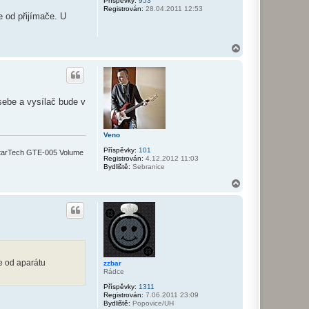
r
Příspěvky:
953
Registrován:
28.04.2011 12:53
u
 od přijímače. U
N
a
h
o
r
u
sebe a vysílač bude v
Veno
Příspěvky:
101
tarTech GTE-005 Volume
Registrován:
4.12.2012 11:03
Bydliště:
Sebranice
N
a
h
o
r
u
se od aparátu
zzbar
Rádce
Příspěvky:
1311
Registrován:
7.06.2011 23:09
Bydliště:
Popovice/UH