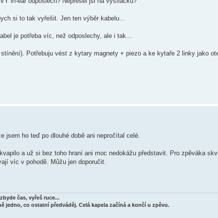
Ý in-ear odposlech? Nepřešel jsi na vysílačku?
ych si to tak vyřešit. Jen ten výběr kabelu...
bel je potřeba víc, než odposlechy, ale i tak...
stínění). Potřebuju vést z kytary magnety + piezo a ke kytaře 2 linky jako o
e jsem ho teď po dlouhé době ani nepročítal celé.
vapilo a už si bez toho hraní ani moc nedokážu představit. Pro zpěváka skv
ají víc v pohodě. Můžu jen doporučit.
zbyde čas, vyřeš ruce...
ě jedno, co ostatní předváděj. Celá kapela začíná a končí u zpěvu.