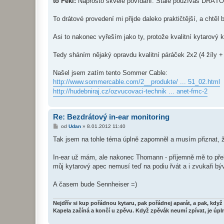
to Feki:
Naprosto skvělé povídání. Stále používáš DRÁTOV
To drátové provedení mi přijde daleko praktičtější, a chtěl b
Asi to nakonec vyřeším jako ty, protože kvalitní kytarový ka
Tedy sháním nějaký opravdu kvalitní páráček 2x2 (4 žíly + 
Našel jsem zatím tento Sommer Cable:
http://www.sommercable.com/2__produkte/ ... 51_02.html
http://hudebniraj.cz/ozvucovaci-technik ... anet-fmc-2
Re: Bezdrátový in-ear monitoring
P
od
Udan
»
8.01.2012 11:40
ř
í
Tak jsem na tohle téma úplně zapomněl a musím přiznat, ž
s
p
ě
In-ear už mám, ale nakonec Thomann - příjemně mě to přek
v
můj kytarový apec nemusí teď na podiu řvát a i zvukaři býv
e
k
A časem bude Sennheiser =)
Nejdřív si kup pořádnou kytaru, pak pořádnej aparát, a pak, když 
Kapela začíná a končí u zpěvu. Když zpěvák neumí zpívat, je úpln