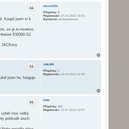
a
u
h
steve1234
ž
o
i
r
Příspěvky:
9
v
Registrován:
27.01.2012 18:51
u
a
. Koupil jsem si k
Bandzone:
kockyneberem
t
e
l
m, ze je to invetice,
e
ennheiser EW300 G2
U
d
a
om JACKovy
n
N
a
h
JAKARI
o
r
Příspěvky:
1
Registrován:
22.03.2012 11:55
u
ušel jsem ho, funguje
N
a
h
Ctibi
o
r
Příspěvky:
261
Registrován:
13.07.2010 13:07
u
k výběr moc velký
ly poškodit sluch.
t? Nebo poraďte něco