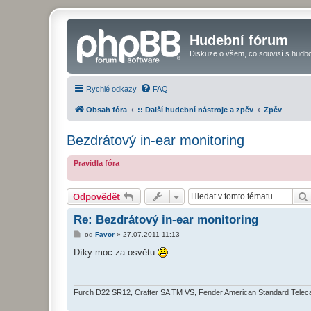
Hudební fórum
Diskuze o všem, co souvisí s hudbo
Rychlé odkazy
FAQ
Obsah fóra
:: Další hudební nástroje a zpěv
Zpěv
Bezdrátový in-ear monitoring
Pravidla fóra
Odpovědět
Re: Bezdrátový in-ear monitoring
P
od
Favor
»
27.07.2011 11:13
ř
í
Díky moc za osvětu
s
p
ě
v
e
Furch D22 SR12, Crafter SA TM VS, Fender American Standard Telec
k