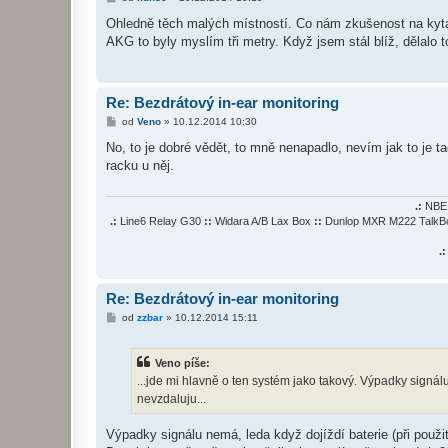
ř
í
Ohledně těch malých místností. Co nám zkušenost na kyta
s
AKG to byly myslím tři metry. Když jsem stál blíž, dělalo t
p
ě
v
e
k
Re: Bezdrátový in-ear monitoring
P
od
Veno
»
10.12.2014 10:30
ř
í
No, to je dobré vědět, to mně nenapadlo, nevím jak to je 
s
racku u něj.
p
ě
v
e
.:
NBE 
k
.:
Line6 Relay G30
::
Widara A/B Lax Box
::
Dunlop MXR M222 Talk
.:
Re: Bezdrátový in-ear monitoring
P
od
zzbar
»
10.12.2014 15:11
ř
í
s
Veno píše:
p
ě
...jde mi hlavně o ten systém jako takový. Výpadky signál
v
nevzdaluju...
e
k
Výpadky signálu nemá, leda když dojíždí baterie (při použ