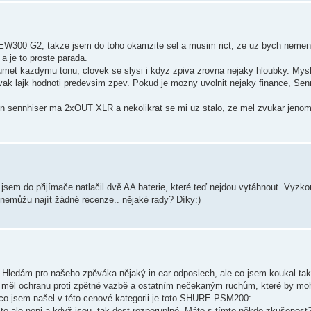
EW300 G2, takze jsem do toho okamzite sel a musim rict, ze uz bych nemenil
 a je to proste parada.
umet kazdymu tonu, clovek se slysi i kdyz zpiva zrovna nejaky hloubky. Mysli
divak lajk hodnoti predevsim zpev. Pokud je mozny uvolnit nejaky finance, S
ten sennhiser ma 2xOUT XLR a nekolikrat se mi uz stalo, ze mel zvukar jen
em do přijímače natlačil dvě AA baterie, které teď nejdou vytáhnout. Vyzko
 nemůžu najít žádné recenze.. nějaké rady? Díky:)
 Hledám pro našeho zpěváka nějaký in-ear odposlech, ale co jsem koukal ta
y měl ochranu proti zpětné vazbě a ostatním nečekaným ruchům, které by moh
é co jsem našel v této cenové kategorii je toto SHURE PSM200:
to ale neni a když jsou, tak dost rozporuplné. Máte s tímto někdo zkušenos