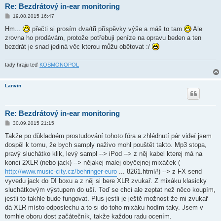
Re: Bezdrátový in-ear monitoring
P
19.08.2015 16:47
ř
í
Hm...
přečti si prosím dva/tři příspěvky výše a máš to tam
Ale
s
zrovna ho prodávám, protože potřebuji peníze na opravu beden a ten
p
ě
bezdrát je snad jediná věc kterou můžu obětovat :/
v
e
k
tady hraju teď
KOSMONOPOL
Lanvin
Re: Bezdrátový in-ear monitoring
P
30.09.2015 21:15
ř
í
Takže po důkladném prostudování tohoto fóra a zhlédnutí pár videí jsem
s
dospěl k tomu, že bych samply naživo mohl pouštět takto. Mp3 stopa,
p
ě
pravý sluchátko klik, levý sampl --> iPod --> z něj kabel kterej má na
v
konci 2XLR (nebo jack) --> nějakej malej obyčejnej mixáček (
e
k
http://www.music-city.cz/behringer-euro
... 8261.html#) --> z FX send
vyvedu jack do DI boxu a z něj si bere XLR zvukař. Z mixáku klasicky
sluchátkovým výstupem do uší. Teď se chci ale zeptat než něco koupím,
jestli to takhle bude fungovat. Plus jestli je ještě možnost že mi zvukař
dá XLR místo odposlechu a to si do toho mixáku hodím taky. Jsem v
tomhle oboru dost začátečník, takže každou radu ocením.