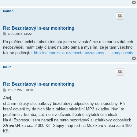
Daihen
Re: Bezdrátový in-ear monitoring
P
4.09.2016 14:22
ř
í
Po pročtení celého tohoto tématu jsem se vlastně nic o in-ear bezdrátech
s
nedozvěděl, mám celý článek na toto téma a myslím, že je tam všechno
p
ě
tak se podívejte:
http://vseprozvuk.cz/chcete-bezdratovy- ... komponenty
v
e
k
bullin
Re: Bezdrátový in-ear monitoring
P
25.07.2020 10:34
ř
í
Ahoj,
s
sháním nějaký sluchátkový bezdrátový odposlechy do zkušebny. Při
p
ě
hraní coverů by do nich šly z tabletu originální MP3 skladby. Nyní to
v
pouštíme z komba, což není z důvodu špatné slyšitelnosti ideální.
e
k
Na AliExpressu jsem narazil na tento bezdrátový sluchátkový odposlech
XVive U4
za cca 2 300 Kč. Stejný mají teď na Muzikeru v akci za 5 190
Kč.