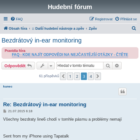
Hudební fórum
FAQ
Registrovat
Přihlásit se
H
Obsah fóra
:: Další hudební nástroje a zpěv
Zpěv
l
Bezdrátový in-ear monitoring
e
Pravidla fóra
d
FAQ - KDE NAJÍT ODPOVĚDI NA NEJČASTĚJŠÍ OTÁZKY - ČTĚTE
a
Hledat
Pokročilé 
Odpovědět
t
1
2
3
4
Předchozí
Další
61 příspěvků
kunec
Re: Bezdrátový in-ear monitoring
P
21.07.2015 6:18
ř
í
Všechny bezdraty line6 chodí v tomhle pásmu a problémy nemají
s
p
ě
v
Sent from my iPhone using Tapatalk
e