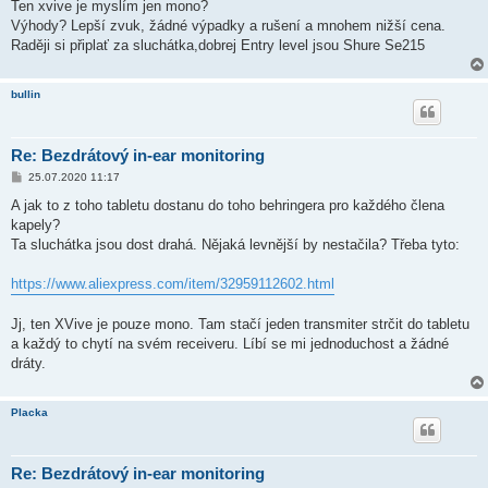
Ten xvive je myslím jen mono?
Výhody? Lepší zvuk, žádné výpadky a rušení a mnohem nižší cena.
Raději si připlať za sluchátka,dobrej Entry level jsou Shure Se215
bullin
Re: Bezdrátový in-ear monitoring
P
25.07.2020 11:17
ř
í
A jak to z toho tabletu dostanu do toho behringera pro každého člena
s
kapely?
p
ě
Ta sluchátka jsou dost drahá. Nějaká levnější by nestačila? Třeba tyto:
v
e
k
https://www.aliexpress.com/item/32959112602.html
Jj, ten XVive je pouze mono. Tam stačí jeden transmiter strčit do tabletu
a každý to chytí na svém receiveru. Líbí se mi jednoduchost a žádné
dráty.
Placka
Re: Bezdrátový in-ear monitoring