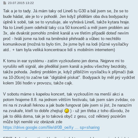
P
23.07.2015 13:22
ř
í
Tak a je to tady. Já mám taky od Line6 tu G30 a bál jsem se, že se to
s
bude hádat, ale je to v pohodě. Jen když přidělám oba dva bodypacky
p
ě
úplně k sobě, tak se to vyrušuje, ale vyhrává Line6, takže kytara hraje.
v
Na to Line6 jsem odehrál taky cca 50 koncertů a měl jsem problém asi
e
k
3x, ale dvakrát pomohlo změnit kanál a ve třetím případě doteď nevím
proč - hráli jsme na lodi na brněnské přehradě a vůbec to nechtělo
komunikovat (možná to bylo tím, že jsme byli na lodi (různé vysílačky
atd.. + tam byla veliká koncentrace lidí s mobilním internetem)
K tomu in ear systému - zatím vyzkoušeno jen doma. Nejprve mi to
vyrušilo wifi signál, ale předělal jsem kanál a jedou všechny bezdráty,
takže pohoda. Jediný problém je, když přiblížím vysílačku k přijmači (tak
na 10-20cm) to začne tak "digitálně pískat". Bodypack by měl prý vydržet
kolem 16ti hodin v provozu, takže cajk.
V sobotu máme s kapelou koncert, tak vyzkouším na menší akci a
potom hrajeme 8.8. na jednom větším festivalu, tak jsem sám zvědav, co
mi na ni zvukaři řeknou a jak bude fungovat (ale jsem si jist, že narazím
na zvukaře, kteří to dobře zhejtují
) - už jen třeba z toho důvodu, že
jak to dělá doma, tak je to taková obyč z gesu, což některý pozérům
může být nemilé viz obrázek zde
https://drive.google.com/file/d/0B_oeXy ... sp=sharing