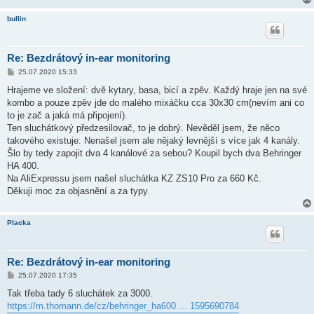
bullin
Re: Bezdrátový in-ear monitoring
P
25.07.2020 15:33
ř
í
Hrajeme ve složení: dvě kytary, basa, bicí a zpěv. Každý hraje jen na své
s
kombo a pouze zpěv jde do malého mixáčku cca 30x30 cm(nevím ani co
p
ě
to je zač a jaká má připojení).
v
Ten sluchátkový předzesilovač, to je dobrý. Nevěděl jsem, že něco
e
k
takového existuje. Nenašel jsem ale nějaký levnější s více jak 4 kanály.
Šlo by tedy zapojit dva 4 kanálové za sebou? Koupil bych dva Behringer
HA 400.
Na AliExpressu jsem našel sluchátka KZ ZS10 Pro za 660 Kč.
Děkuji moc za objasnění a za typy.
Placka
Re: Bezdrátový in-ear monitoring
P
25.07.2020 17:35
ř
í
Tak třeba tady 6 sluchátek za 3000.
s
https://m.thomann.de/cz/behringer_ha600 ... 1595690784
p