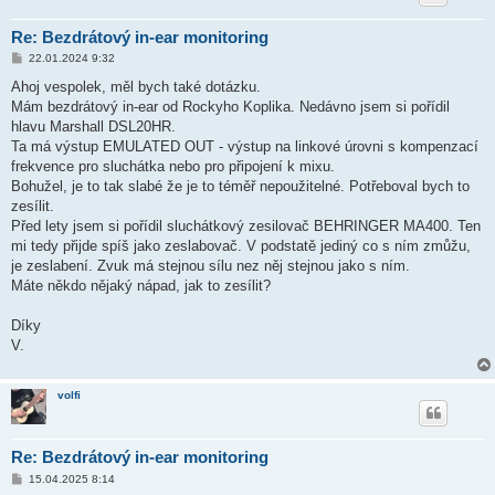
Re: Bezdrátový in-ear monitoring
P
22.01.2024 9:32
ř
í
Ahoj vespolek, měl bych také dotázku.
s
Mám bezdrátový in-ear od Rockyho Koplika. Nedávno jsem si pořídil
p
ě
hlavu Marshall DSL20HR.
v
Ta má výstup EMULATED OUT - výstup na linkové úrovni s kompenzací
e
k
frekvence pro sluchátka nebo pro připojení k mixu.
Bohužel, je to tak slabé že je to téměř nepoužitelné. Potřeboval bych to
zesílit.
Před lety jsem si pořídil sluchátkový zesilovač BEHRINGER MA400. Ten
mi tedy přijde spíš jako zeslabovač. V podstatě jediný co s ním zmůžu,
je zeslabení. Zvuk má stejnou sílu nez něj stejnou jako s ním.
Máte někdo nějaký nápad, jak to zesílit?
Díky
V.
volfi
Re: Bezdrátový in-ear monitoring
P
15.04.2025 8:14
ř