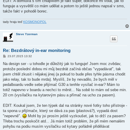
EDIT: A domluva s tím chlapíkem je fakt super, dokonce mi volal, jak to
funguje a vysvětlil co mám udělat a potom to ještě jednou napsal v sms,
takže fakt v pohodě borec.
tady hraju teď
KOSMONOPOL
Steve Yzerman
Re: Bezdrátový in-ear monitoring
P
23.07.2015 13:32
ř
í
Na design ser - u tohodle je důležitý jak to funguje! Jsem moc zvědav,
s
protože poslední dobou mi můj bezdrát začíná občas "vypadávat", tak
p
ě
jsem chtěl zkusit i nějakej jinej (a pokud to bude přes tyhle pásma chodit
v
jako relay, tak to bude mrda). Myslíš, že by nevadilo, že bych měl v
e
k
pedalboardu vedle sebe přijímač G30 a tenhle vysílač in-ear? Mám to
totiž napevno v boardu a nechci to měnit... Na sobě to mám od sebe min.
20 cm (vysílačku na kytarovým pásu a přímač na ucho za pasem).
EDIT: Koukal jsem, že ten týpek dal na stránky nové fotky toho přístroje -
ta spona u přijímače, který se dává za pas (plastová?), vypadá dost
"nepevně".
Mohl by jsi prosím ještě vyzkoušet, jak to drží za pasem?
Třeba trochu poskočit atd... Já mám totiž problém, že při mém nemalém
pohybu na podiu musím vysílačku od kytary pořádně přidělávat