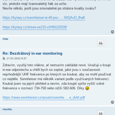
v
víc, protože mají tvarovatelný hák za ucho.
e
k
Nevíte někdo, jestli jsou srovnatelné po stránce kvality zvuku?
https://kytary.cz/sennheiser-ie-40-pro- ... 50QAvD_BwE
https://kytary.cz/shure-se215-cl/HN122028/
Ctibi
Re: Bezdrátový in-ear monitoring
P
17.01.2022 8:37
ř
í
Zdravím, využiji toto vlákno, ať nemusím zakládat nové. Uvažuji o koupi
s
in-ear odposlechu a chtěl bych se zeptat, jaké jsou v současnosti
p
ě
nejvhodnější UHF frekvence po kterých se koukat, aby se mohl používat
v
co nejdéle. Sennheiser má několik variant podle využívaných frekvencí.
e
k
Koukal jsem na jejich přehled a nevím, zda koupit spíše vyšší volné
frekvence v rozmezí 734-758 nebo nižší 582-606. Díky
https://www.sennheiser.cz/assets/sennhe ... e_dvbt.pdf
vlachla