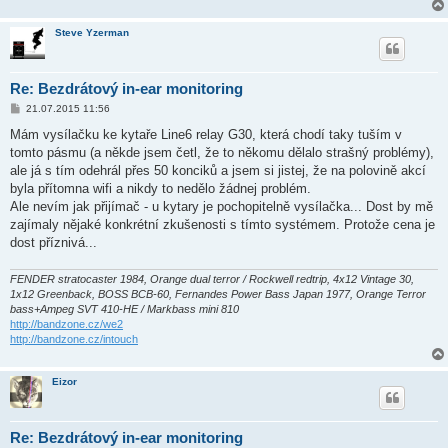
k
Steve Yzerman
Re: Bezdrátový in-ear monitoring
P
21.07.2015 11:56
ř
í
Mám vysílačku ke kytaře Line6 relay G30, která chodí taky tuším v
s
tomto pásmu (a někde jsem četl, že to někomu dělalo strašný problémy),
p
ě
ale já s tím odehrál přes 50 konciků a jsem si jistej, že na polovině akcí
v
byla přítomna wifi a nikdy to nedělo žádnej problém.
e
k
Ale nevím jak přijímač - u kytary je pochopitelně vysílačka... Dost by mě
zajímaly nějaké konkrétní zkušenosti s tímto systémem. Protože cena je
dost příznivá...
FENDER stratocaster 1984, Orange dual terror / Rockwell redtrip, 4x12 Vintage 30,
1x12 Greenback, BOSS BCB-60, Fernandes Power Bass Japan 1977, Orange Terror
bass+Ampeg SVT 410-HE / Markbass mini 810
http://bandzone.cz/we2
http://bandzone.cz/intouch
Eizor
Re: Bezdrátový in-ear monitoring