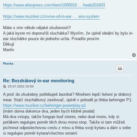
https://www.aliexpress.com/item/1000019 ... hweb201603
https://www.muziker.cz/xvive-u4-in-ear- ... ess-system
Máte s ním někdo nějaké zkušenosti?
A jaká byste mi doporučili sluchátka? Myslím, že úplně ideální by bylo in-
ear sluchátko pouze do jednoho ucha. Poraďte prosím.
Děkuji
Martin
Placka
Re: Bezdrátový in-ear monitoring
P
25.07.2020 10:50
ř
í
A proč do zkušebny potřebuješ bezdrat? Mnohem lepší řešení je drátový
s
inear. Stačí sluchátkový zesilovač, úplně v pohodě je třeba behringer P1:
p
ě
https://www.muziker.cz/behringer-powerplay-p1
v
(mám doma dokonce dva, jeden bych klidně prodal)
e
k
Má dva vstupy, takže funguje buď stereo, nebo dual mono, kdy si
poťákem regulujes poměr těch dvou mono stop. Takže si tam můžeš
píchnout odposlechovou cestu z mixu a třeba svoji kytaru a dám u sebe
si regulujes poměr kytara/všechno ostatní