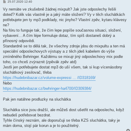
P
25.07.2020 12:40
ř
í
Vy nemáte ve zkušebně žádnej mixpult? Jak jste odposlechy řešili
s
doteď? Kolik vás vlastně je a jaký máte složení? Vy v těch sluchátkách
p
ě
potřebujete jen ty mp3 podklady, nic jinyho? Vlastní zpěv, kytaru klávesy
v
ne?
e
k
Na fóru to funguje tak, že čím lepe popíše současnou situaci, složení,
vybavení... A čím lépe formuluje dotaz, tím spíš dostaneš dobrý a
přínosný odpovědi.
Standardně se to dělá tak, že všechny zdroje jdou do mixpultu a ten má
speciální odposlechovych výstupy a z těch jdeš kabelem do výše
zmíněného Behringer. Každému se mixujr jiný odposlechovy mix podle
toho, co chceš zvýraznit (zpěvák zpěv atd)
Jestli jen potřebujete dostat mp3 do uší všem, tak si kup vícenásobny
sluchátkový zesilovač, třeba
https://hudebnibazar.cz/volume-expressi ... /ID318169/
Nebo
https://hudebnibazar.cz/bwhringer-ha4700/ID309384/
Pak jen natáhne prodluzky na sluchátka
Sluchátka sice jsou dražší, ale můžeš dost ušetřit na odposlechu, když
nebudeš potřebovat bezdrat.
Tyhle čínský neznám, ale doporučuji se třeba KZS sluchátka, taky je
mám doma, stojí pár korun a je to použitelný.