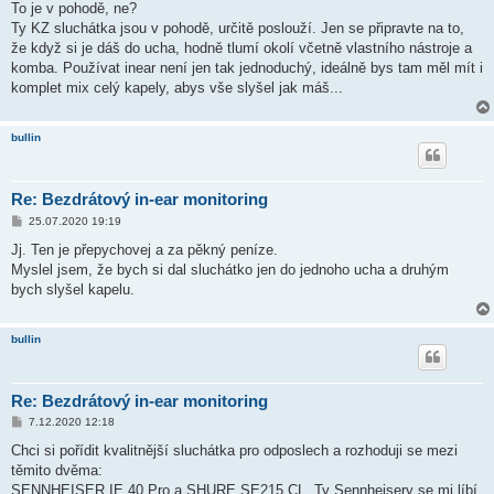
ě
To je v pohodě, ne?
v
Ty KZ sluchátka jsou v pohodě, určitě poslouží. Jen se připravte na to,
e
k
že když si je dáš do ucha, hodně tlumí okolí včetně vlastního nástroje a
komba. Používat inear není jen tak jednoduchý, ideálně bys tam měl mít i
komplet mix celý kapely, abys vše slyšel jak máš...
bullin
Re: Bezdrátový in-ear monitoring
P
25.07.2020 19:19
ř
í
Jj. Ten je přepychovej a za pěkný peníze.
s
Myslel jsem, že bych si dal sluchátko jen do jednoho ucha a druhým
p
ě
bych slyšel kapelu.
v
e
k
bullin
Re: Bezdrátový in-ear monitoring
P
7.12.2020 12:18
ř
í
Chci si pořídit kvalitnější sluchátka pro odposlech a rozhoduji se mezi
s
těmito dvěma:
p
ě
SENNHEISER IE 40 Pro a SHURE SE215 CL. Ty Sennheisery se mi líbí