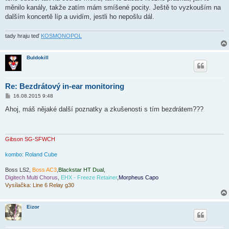
měnilo kanály, takže zatím mám smíšené pocity. Ještě to vyzkouším na
dalším koncertě líp a uvidím, jestli ho nepošlu dál.
tady hraju teď
KOSMONOPOL
Buldokill
Re: Bezdrátový in-ear monitoring
P
16.08.2015 9:48
ř
í
Ahoj, máš nějaké další poznatky a zkušenosti s tím bezdrátem???
s
p
ě
v
e
Gibson SG-SFWCH
k
kombo: Roland Cube
Boss LS2,
Boss AC3
,
Blackstar HT Dual
,
Digitech Multi Chorus
,
EHX - Freeze Retainer
,
Morpheus Capo
Vysílačka: Line 6 Relay g30
Eizor