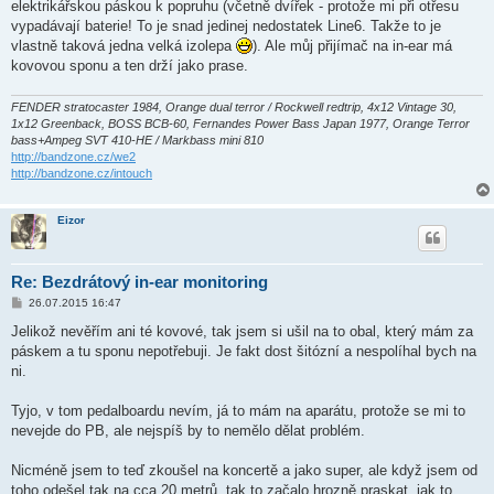
elektrikářskou páskou k popruhu (včetně dvířek - protože mi při otřesu
vypadávají baterie! To je snad jedinej nedostatek Line6. Takže to je
vlastně taková jedna velká izolepa
). Ale můj přijímač na in-ear má
kovovou sponu a ten drží jako prase.
FENDER stratocaster 1984, Orange dual terror / Rockwell redtrip, 4x12 Vintage 30,
1x12 Greenback, BOSS BCB-60, Fernandes Power Bass Japan 1977, Orange Terror
bass+Ampeg SVT 410-HE / Markbass mini 810
http://bandzone.cz/we2
http://bandzone.cz/intouch
Eizor
Re: Bezdrátový in-ear monitoring
P
26.07.2015 16:47
ř
í
Jelikož nevěřím ani té kovové, tak jsem si ušil na to obal, který mám za
s
páskem a tu sponu nepotřebuji. Je fakt dost šitózní a nespolíhal bych na
p
ě
ni.
v
e
k
Tyjo, v tom pedalboardu nevím, já to mám na aparátu, protože se mi to
nevejde do PB, ale nejspíš by to nemělo dělat problém.
Nicméně jsem to teď zkoušel na koncertě a jako super, ale když jsem od
toho odešel tak na cca 20 metrů, tak to začalo hrozně praskat, jak to