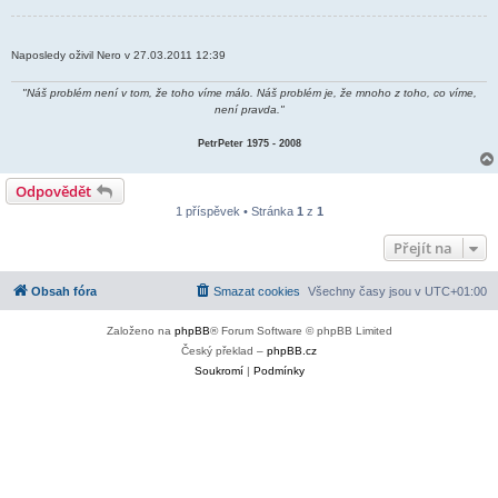
Naposledy oživil Nero v 27.03.2011 12:39
"Náš problém není v tom, že toho víme málo. Náš problém je, že mnoho z toho, co víme,
není pravda."
PetrPeter 1975 - 2008
Odpovědět
1 příspěvek • Stránka
1
z
1
Přejít na
Obsah fóra
Smazat cookies
Všechny časy jsou v
UTC+01:00
Založeno na
phpBB
® Forum Software © phpBB Limited
Český překlad –
phpBB.cz
Soukromí
|
Podmínky