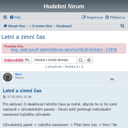
Hudební fórum
FAQ
Registrovat
Přihlásit se
H
Obsah fóra
:: O tomto fóru
Oznámení
l
Letní a zimní čas
e
Pravidla fóra
d
FAQ - KDE NAJÍT ODPOVĚDI NA NEJČASTĚJŠÍ OTÁZKY - ČTĚTE
a
Hledat
Pokročilé hledání
Odpovědět
t
1 příspěvek • Stránka
1
z
1
Nero
Rádce
Letní a zimní čas
P
27.03.2011 12:39
ř
í
Pro aktivaci či deaktivaci letního času je nutné, abyste ho si ho sami
s
nastavili v uživatelském panelu - fórum totiž preferuje individuální
p
ě
nastavení každého uživatele.
v
e
k
Uživatelský panel -> záložka nastavení -> Platí letní čas -> Ano / Ne