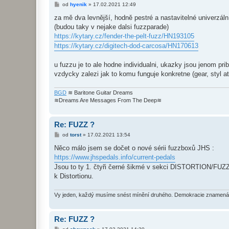
P
od
hyenik
»
17.02.2021 12:49
ř
í
za mě dva levnější, hodně pestré a nastavitelné univerzální
s
(budou taky v nejake dalsi fuzzparade)
p
ě
https://kytary.cz/fender-the-pelt-fuzz/HN193105
v
https://kytary.cz/digitech-dod-carcosa/HN170613
e
k
u fuzzu je to ale hodne individualni, ukazky jsou jenom pri
vzdycky zalezi jak to komu funguje konkretne (gear, styl at
BGD
≋ Baritone Guitar Dreams
≋Dreams Are Messages From The Deep≋
Re: FUZZ ?
P
od
torst
»
17.02.2021 13:54
ř
í
Něco málo jsem se dočet o nové sérii fuzzboxů JHS :
s
https://www.jhspedals.info/current-pedals
p
ě
Jsou to ty 1. čtyři černé šikmé v sekci DISTORTION/FUZZ. 
v
k Distortionu.
e
k
Vy jeden, každý musíme snést mínění druhého. Demokracie znamená 
Re: FUZZ ?
P