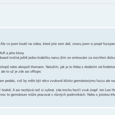
Ale co jsem koukl na videa, které jste sem dali, znovu jsem si projel fuzzpar
uff a jeho klony
alboard možná ještě jednu krabičku narvu (tím se omlouvám za rozvíření diskuz
eshopů nebo alespoň thomann. Netuším, jak je to třeba s dodáním od Andert
le to už je zde asi offtopic
m pedals, což by mělo být něco zvukově blízko germániovýmu fuzzu ale nap
hodně. A asi nezbývá než si vybrat, zda trochu hezčí zvuk (např. ten Lee H
jak moc to germánium může pracovat v různých podmínkách. Nebo s jistotou k