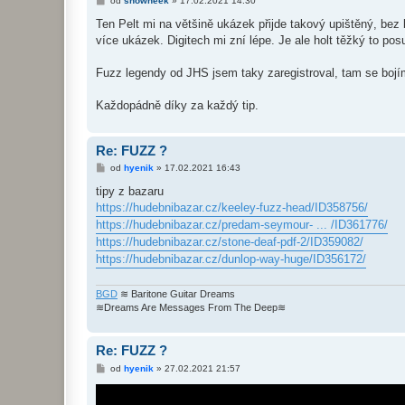
od
showneek
»
17.02.2021 14:30
ř
í
Ten Pelt mi na většině ukázek přijde takový upištěný, be
s
více ukázek. Digitech mi zní lépe. Je ale holt těžký to po
p
ě
v
Fuzz legendy od JHS jsem taky zaregistroval, tam se bojím,
e
k
Každopádně díky za každý tip.
Re: FUZZ ?
P
od
hyenik
»
17.02.2021 16:43
ř
í
tipy z bazaru
s
https://hudebnibazar.cz/keeley-fuzz-head/ID358756/
p
ě
https://hudebnibazar.cz/predam-seymour- ... /ID361776/
v
https://hudebnibazar.cz/stone-deaf-pdf-2/ID359082/
e
k
https://hudebnibazar.cz/dunlop-way-huge/ID356172/
BGD
≋ Baritone Guitar Dreams
≋Dreams Are Messages From The Deep≋
Re: FUZZ ?
P
od
hyenik
»
27.02.2021 21:57
ř
í
s