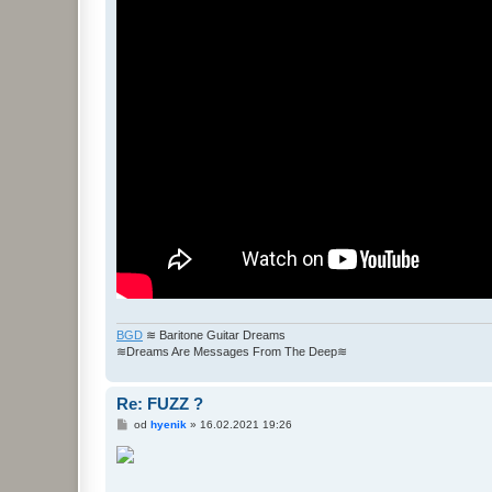
BGD
≋ Baritone Guitar Dreams
≋Dreams Are Messages From The Deep≋
Re: FUZZ ?
P
od
hyenik
»
16.02.2021 19:26
ř
í
s
p
ě