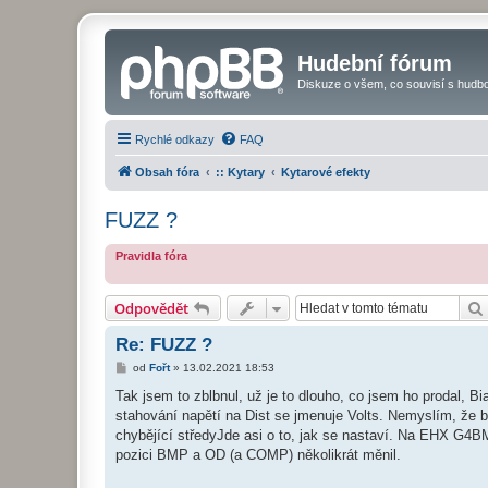
Hudební fórum
Diskuze o všem, co souvisí s hudbo
Rychlé odkazy
FAQ
Obsah fóra
:: Kytary
Kytarové efekty
FUZZ ?
Pravidla fóra
Odpovědět
Re: FUZZ ?
P
od
Fořt
»
13.02.2021 18:53
ř
í
Tak jsem to zblbnul, už je to dlouho, co jsem ho prodal, B
s
stahování napětí na Dist se jmenuje Volts. Nemyslím, že 
p
ě
chybějící středyJde asi o to, jak se nastaví. Na EHX G4B
v
pozici BMP a OD (a COMP) několikrát měnil.
e
k