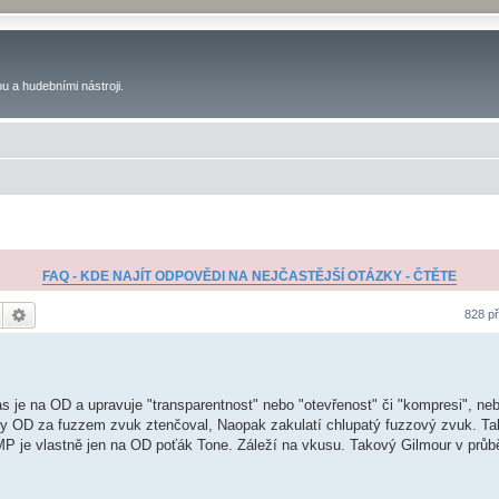
u a hudebními nástroji.
FAQ - KDE NAJÍT ODPOVĚDI NA NEJČASTĚJŠÍ OTÁZKY - ČTĚTE
Hledat
Pokročilé hledání
828 p
ias je na OD a upravuje "transparentnost" nebo "otevřenost" či "kompresi", neb
by OD za fuzzem zvuk ztenčoval, Naopak zakulatí chlupatý fuzzový zvuk. Tak
MP je vlastně jen na OD poťák Tone. Záleží na vkusu. Takový Gilmour v průb