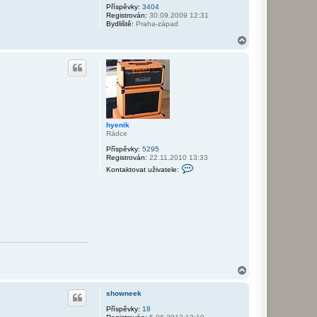
Příspěvky:
3404
Registrován:
30.09.2009 12:31
Bydliště:
Praha-západ
N
a
h
o
r
u
hyenik
Rádce
Příspěvky:
5295
Registrován:
22.11.2010 13:33
K
Kontaktovat uživatele:
o
n
t
a
k
t
o
v
a
t
u
ž
N
i
a
v
h
a
showneek
o
t
r
Příspěvky:
18
e