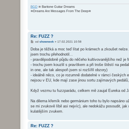
v
e
BGD
≋ Baritone Guitar Dreams
k
≋Dreams Are Messages From The Deep≋
Re: FUZZ ?
P
od
showneek
»
17.02.2021 10:58
ř
í
Doba je těžká a moc teď lítat po krámech a zkoušet nelze. 
s
jsem trochu přehodnotil...
p
ě
- pravděpodobně půjdu do něčeho kultivovanějšího než je M
v
- trochu jsem kouzlil s pravítkem a při troše štěstí na ped
e
k
in one, ale tak alespoň jsem si rozšířil obzory)
- ideálně něco, co je rozumně dodatelné v rámci českých 
nejsou v EU, kde mají zase jinou sortu zajímavých pedálů, a
Když vezmu tu fuzzparádu, celkem mě zaujal Eureka od Ja
Na dilema křemík nebo germánium toho tu bylo napsáno už 
se mi zvukově líbil asi nejvíc), ale nedokážu posoudit, 
kulatějším zvukem.
Re: FUZZ ?