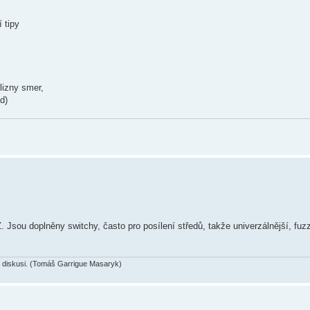
 tipy
blizny smer,
d)
Jsou doplněny switchy, často pro posílení středů, takže univerzálnější, fuz
diskusi. (Tomáš Garrigue Masaryk)