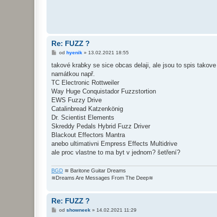
Re: FUZZ ?
P
od
hyenik
»
13.02.2021 18:55
ř
í
takové krabky se sice obcas delaji, ale jsou to spis takove 
s
namátkou např.
p
ě
TC Electronic Rottweiler
v
Way Huge Conquistador Fuzzstortion
e
k
EWS Fuzzy Drive
Catalinbread Katzenkönig
Dr. Scientist Elements
Skreddy Pedals Hybrid Fuzz Driver
Blackout Effectors Mantra
anebo ultimativni Empress Effects Multidrive
ale proc vlastne to ma byt v jednom? šetření?
BGD
≋ Baritone Guitar Dreams
≋Dreams Are Messages From The Deep≋
Re: FUZZ ?
P
od
showneek
»
14.02.2021 11:29
ř