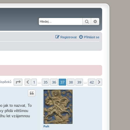
Hledat
Pokročilé hledání
Registrovat
Přihlásit se
Stránka
37
z
42
1
35
36
37
38
39
42
Předchozí
Další
říspěvků
…
…
o jak to nazvat, To
y přidá většinou
ěhu let vzájemnou
Fořt