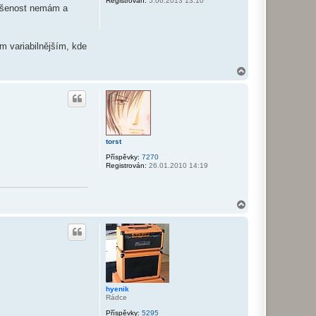
Registrován:
5.06.2013 13:10
l
u
kušenost nemám a
e
h
y
e
n
em variabilnějším, kde
i
k
N
a
h
o
r
u
torst
Příspěvky:
7270
Registrován:
26.01.2010 14:19
N
a
h
o
r
u
hyenik
Rádce
Příspěvky:
5295