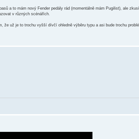
z basů a to mám nový Fender pedály rád (momentálně mám Pugilist), ale zkus
suzovat v různých scénářích.
 že už je to trochu vyšší dívčí ohledně výběru typu a asi bude trochu problé