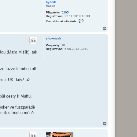
hyenik
Rádce
Příspěvky:
5295
Registrován:
22.11.2010 13:33
K
Kontaktovat uživatele:
o
n
N
t
a
a
h
k
showneek
o
t
r
Příspěvky:
18
o
Registrován:
5.06.2013 13:10
v
u
ádu (Maťo Mišík), tak
a
t
u
ž
i
e fuzz/distortion all
v
a
t
ons z UK, když už
e
l
e
h
ůl cesty k Muffu.
y
e
n
ooker ve fuzzparádě
i
k
řemík s trochu méně
N
a
h
o