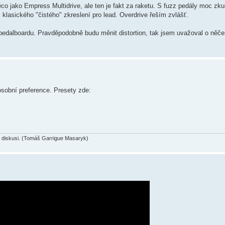
ěco jako Empress Multidrive, ale ten je fakt za raketu. S fuzz pedály moc z
 klasického "čistého" zkreslení pro lead. Overdrive řeším zvlášť.
na pedalboardu. Pravděpodobně budu měnit distortion, tak jsem uvažoval o něč
sobní preference. Presety zde:
diskusi. (Tomáš Garrigue Masaryk)