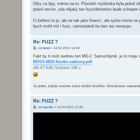
í
Díky za tipy, mrknu na to. Původní myšlenka byla právě n
s
právě nevím, zda nějaký ten fuzz/distortion bude schopen i
p
ě
v
O šetření to je, ale ne tak jako financí, ale spíše místa 
e
k
bych mohl mít i fuzz, samostatně ho tam asi nenacpu.
Re: FUZZ ?
P
od
torst
»
14.02.2021 12:49
ř
í
Fakt by ti moh sednou ten MD-2. Samozřejmě, je to moje o
s
BOSS-MD2-Knobs-sablony.pdf
p
ě
(46.47 KiB) Staženo 196 x
v
e
k
Vy jeden, každý musíme snést mínění druhého. Demokracie znamená 
Re: FUZZ ?
P
od
hyenik
»
14.02.2021 17:20
ř
í
s
p
ě
v
e
k