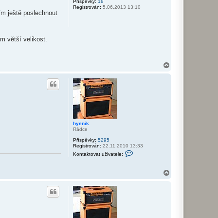
r
Příspěvky:
18
Registrován:
5.06.2013 13:10
u
ím ještě poslechnout
m větší velikost.
N
a
h
o
r
u
hyenik
Rádce
Příspěvky:
5295
Registrován:
22.11.2010 13:33
K
Kontaktovat uživatele:
o
n
t
N
a
a
k
h
t
o
o
v
r
a
u
t
u