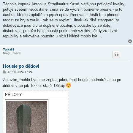
í
Těchhle kopírek Antonius Stradiuarius různé, většinou pofidérní kvality,
s
putuje světem nepočítaně, cena se dá vyčíslit poměrně přesně - je to
p
ě
částka, kterou zaplatíš za jejich opravu/renovaci. Jestli ti to přinese
v
radost ze hry a zvuku, tak se to vyplatí. Jinak jak říká starypard, ty
e
k
dolaďovače jsou určitě doplněné později, o pouzdře by se dalo
diskutovat, protože tyhle housle podle mně vznikly někdy za první
republiky a takovéhle pouzdro u nich i klidně mohlo být....
Terka88
Nový uživatel
Housle po dědovi
P
13.10.2024 17:24
ř
í
Zdravím, mohla bych se zeptat, jakou mají housle hodnotu? Jsou po
s
dědovi více jak 100 let staré. Děkuji
p
ě
v
PŘÍLOHY
e
k