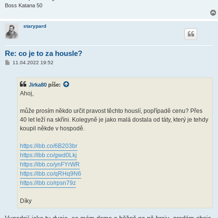
Boss Katana 50
starypard
Re: co je to za housle?
P
11.04.2022 19:52
ř
í
s
Jirka80
píše:
p
ě
Ahoj,
v
e
k
může prosím někdo určit pravost těchto houslí, popřípadě cenu? Přes
40 let leží na skříni. Kolegyně je jako malá dostala od táty, který je tehdy
koupil někde v hospodě.
https://ibb.co/6B203br
https://ibb.co/gwd0Lkj
https://ibb.co/ynFYrWR
https://ibb.co/qRHq9N6
https://ibb.co/rpsn79z
Díky