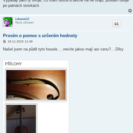
Vypadají jako ty dvoje, co mám doma a běžně na ně hraju, prodám oboje
po patnácti stovkách.
LibunaCZ
Nový uživatel
Prosím o pomoc s určením hodnoty
P
18.11.2022 11:49
ř
í
Našel jsem na půdě tyto housle.....nevíte jakou mají asi cenu?....Díky
s
p
ě
v
PŘÍLOHY
e
k