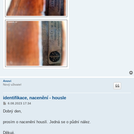
Anovi
Nový uživatel
identifikace, nacenění - housle
P
6.08.2023 17:34
ř
í
Dobrý den,
s
p
ě
prosím o nacenění houslí. Jedná se o půdní nález.
v
e
k
Děkuji.