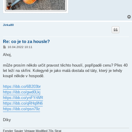
Jirka80
Re: co je to za housle?
P
10.04.2022 10:11
ř
í
Ahoj,
s
p
ě
může prosím někdo určit pravost těchto houslí, popřípadě cenu? Přes 40
v
let leží na skříni. Kolegyně je jako malá dostala od táty, který je tehdy
e
k
koupil někde v hospodě.
https://ibb.co/6B203br
https://ibb.co/gwd0Lkj
https://ibb.co/ynFYrWR
https://ibb.co/qRHq9N6
https://ibb.co/rpsn79z
Díky
Fender Squier Vintage Modified 70s Strat