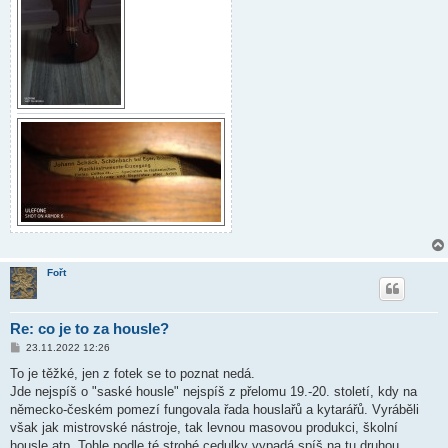
Fořt
Re: co je to za housle?
P
23.11.2022 12:26
ř
í
To je těžké, jen z fotek se to poznat nedá.
s
Jde nejspíš o "saské housle" nejspíš z přelomu 19.-20. století, kdy na
p
ě
německo-českém pomezí fungovala řada houslařů a kytarářů. Vyráběli
v
však jak mistrovské nástroje, tak levnou masovou produkci, školní
e
k
housle atp. Tohle podle té strohé cedulky vypadá spíš na tu druhou