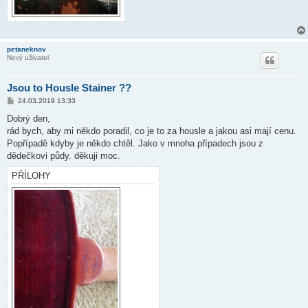
petaneknov
Nový uživatel
Jsou to Housle Stainer ??
P
24.03.2019 13:33
ř
í
Dobrý den,
s
rád bych, aby mi někdo poradil, co je to za housle a jakou asi mají cenu.
p
ě
Popřípadě kdyby je někdo chtěl. Jako v mnoha případech jsou z
v
dědečkovi půdy. děkuji moc.
e
k
PŘÍLOHY