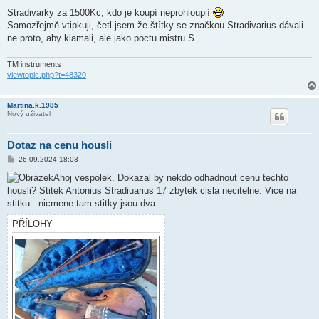
ř
í
Stradivarky za 1500Kc, kdo je koupí neprohloupií
s
Samozřejmě vtipkuji, četl jsem že štítky se značkou Stradivarius dávali
p
ě
ne proto, aby klamali, ale jako poctu mistru S.
v
e
k
TM instruments
viewtopic.php?t=48320
Martina.k.1985
Nový uživatel
Dotaz na cenu housli
P
26.09.2024 18:03
ř
í
Ahoj vespolek. Dokazal by nekdo odhadnout cenu techto
s
housli? Stitek Antonius Stradiuarius 17 zbytek cisla necitelne. Vice na
p
ě
stitku.. nicmene tam stitky jsou dva.
v
e
PŘÍLOHY
k