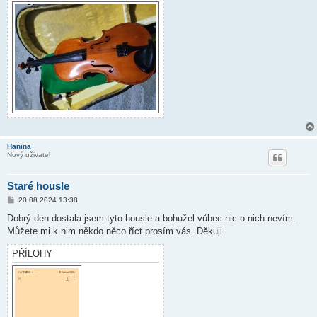
Hanina
Nový uživatel
Staré housle
P
20.08.2024 13:38
ř
í
Dobrý den dostala jsem tyto housle a bohužel vůbec nic o nich nevím.
s
Můžete mi k nim někdo něco říct prosím vás. Děkuji
p
ě
v
PŘÍLOHY
e
k