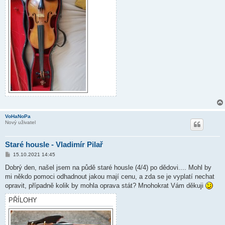
VoHaNoPa
Nový uživatel
Staré housle - Vladimír Pilař
P
15.10.2021 14:45
ř
í
Dobrý den, našel jsem na půdě staré housle (4/4) po dědovi.... Mohl by
s
mi někdo pomoci odhadnout jakou mají cenu, a zda se je vyplatí nechat
p
ě
opravit, případně kolik by mohla oprava stát? Mnohokrat Vám děkuji
v
e
PŘÍLOHY
k