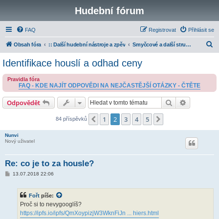
Hudební fórum
FAQ
Registrovat
Přihlásit se
H
Obsah fóra
:: Další hudební nástroje a zpěv
Smyčcové a další strunné nástroje
l
Identifikace houslí a odhad ceny
e
Pravidla fóra
d
FAQ - KDE NAJÍT ODPOVĚDI NA NEJČASTĚJŠÍ OTÁZKY - ČTĚTE
a
Hledat
Pokročilé 
Odpovědět
t
1
2
3
4
5
Předchozí
Další
84 příspěvků
Nunvi
Nový uživatel
Re: co je to za housle?
P
13.07.2018 22:06
ř
í
s
Fořt
píše:
p
ě
Proč si to nevygooglíš?
v
https://ipfs.io/ipfs/QmXoypizjW3WknFiJn ... hiers.html
e