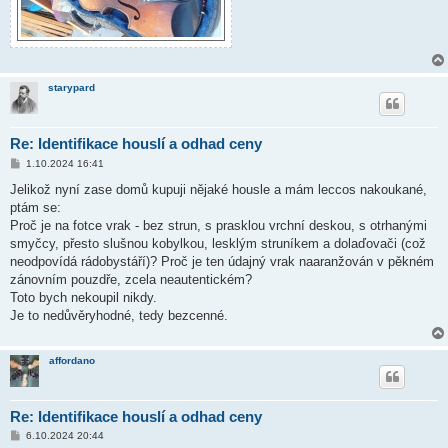
starypard
Re: Identifikace houslí a odhad ceny
P
1.10.2024 16:41
ř
í
Jelikož nyní zase domů kupuji nějaké housle a mám leccos nakoukané,
s
ptám se:
p
ě
Proč je na fotce vrak - bez strun, s prasklou vrchní deskou, s otrhanými
v
smyčcy, přesto slušnou kobylkou, lesklým struníkem a dolaďovači (což
e
k
neodpovídá rádobystáří)? Proč je ten údajný vrak naaranžován v pěkném
zánovním pouzdře, zcela neautentickém?
Toto bych nekoupil nikdy.
Je to nedůvěryhodné, tedy bezcenné.
affordano
Re: Identifikace houslí a odhad ceny
P
6.10.2024 20:44
ř