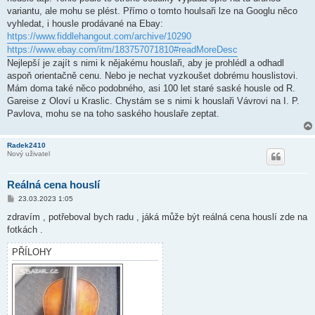
variantu, ale mohu se plést. Přímo o tomto houlsaři lze na Googlu něco
vyhledat, i housle prodávané na Ebay:
https://www.fiddlehangout.com/archive/10290
https://www.ebay.com/itm/183757071810#readMoreDesc
Nejlepší je zajít s nimi k nějakému houslaři, aby je prohlédl a odhadl
aspoň orientačně cenu. Nebo je nechat vyzkoušet dobrému houslistovi.
Mám doma také něco podobného, asi 100 let staré saské housle od R.
Gareise z Oloví u Kraslic. Chystám se s nimi k houslaři Vávrovi na I. P.
Pavlova, mohu se na toho saského houslaře zeptat.
Radek2410
Nový uživatel
Reálná cena houslí
P
23.03.2023 1:05
ř
í
zdravím , potřeboval bych radu , jáká může být reálná cena houslí zde na
s
fotkách .
p
ě
v
PŘÍLOHY
e
k