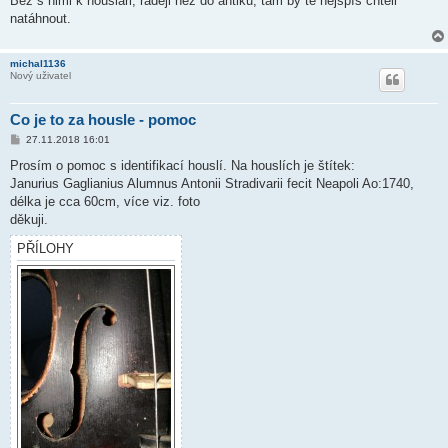
Běž s nimi k houslaři, raději než do antiku, tam by tě nejspíš chtěli
v
natáhnout.
e
k
michal1136
Nový uživatel
Co je to za housle - pomoc
P
27.11.2018 16:01
ř
í
Prosím o pomoc s identifikací houslí. Na houslích je štítek:
s
Janurius Gaglianius Alumnus Antonii Stradivarii fecit Neapoli Ao:1740,
p
ě
délka je cca 60cm, více viz. foto
v
děkuji.
e
k
PŘÍLOHY