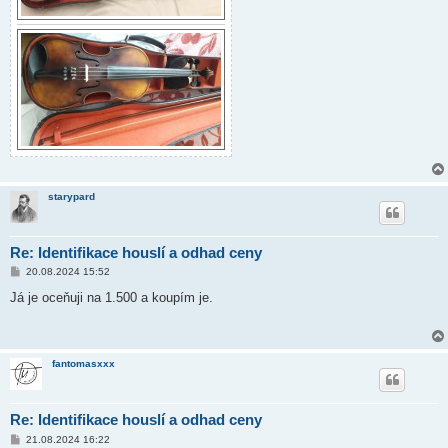
starypard
Re: Identifikace houslí a odhad ceny
P
20.08.2024 15:52
ř
í
Já je oceňuji na 1.500 a koupím je.
s
p
ě
v
e
fantomasxxx
k
Re: Identifikace houslí a odhad ceny
P
21.08.2024 16:22