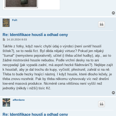
Fořt
Re: Identifikace houslí a odhad ceny
P
14.10.2024 8:03
ř
í
Takhle z fotky, když navíc chybí údaj o výrobci (není uvnitř houslí
s
štítek?), se to nedá říct. Byl děda nějaký virtuoz? Pokud jen nějaký
p
ě
"šumař" (nemysleno pejorativně), učitel (i třeba učitel hudby), atp., asi to
v
žádné mistrovské housle nebudou. Podle vrchní desky na to ani
e
k
nevypadají (jak vypadá zadní, má aspoň hezké fládrování?). Nejlépe zajít
k houslaři, aby je dal trochu do kupy, vyčistil, přestrunil, zahrál si na ně.
Třeba to bude hezky hrající nástroj. I když housle, které dlouho ležely, je
třeba znovu rozehrát. Pak by třeba někomu vyhovovaly víc než dnešní
low-end masová produkce. Nicméně cena většinou není vyšší než
jednotky (někdy i nižší) tisíc Kč.
affordano
Re: Identifikace houslí a odhad ceny