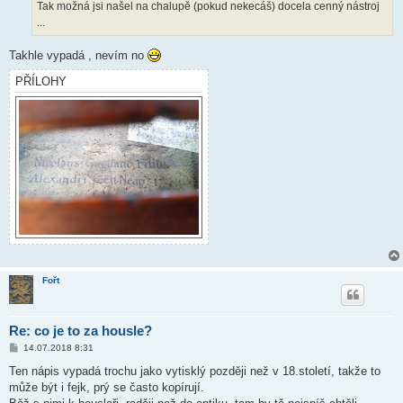
k
Tak možná jsi našel na chalupě (pokud nekecáš) docela cenný nástroj
...
Takhle vypadá , nevím no
PŘÍLOHY
Fořt
Re: co je to za housle?
P
14.07.2018 8:31
ř
í
Ten nápis vypadá trochu jako vytisklý později než v 18.století, takže to
s
může být i fejk, prý se často kopírují.
p
ě