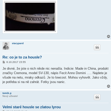
starypard
Re: co je to za housle?
P
6.10.2017 15:55
ř
í
Je divné, že jste o nich nikde nic nenašla. Indicie: Made in China, produkt
s
značky Cremona, model SV-130, nápis Fecit Anno Domini ..... Najdete je
p
ě
všude na netu, mraky odkazů. Je to lowcost. Mohou vyhovět. Jako vždy,
v
je potřeba si na ně zahrát. Fotky jsou nanic.
e
k
tomik.p
Nový uživatel
Velmi staré housle se zlatou lyrou