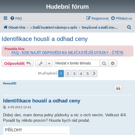
Hudební fórum
FAQ
Registrovat
Přihlásit se
H
Obsah fóra
:: Další hudební nástroje a zpěv
Smyčcové a další strunné nástroje
l
Identifikace houslí a odhad ceny
e
Pravidla fóra
d
FAQ - KDE NAJÍT ODPOVĚDI NA NEJČASTĚJŠÍ OTÁZKY - ČTĚTE
a
Hledat
Pokročilé 
Odpovědět
t
1
2
3
4
5
Další
84 příspěvků
HonzaDD
Identifikace houslí a odhad ceny
P
4.05.2013 12:41
ř
í
Dobrý den, mam doma jedny půdovky a nic o nich nevím. Velikost 4/4.
s
Poradil by někdo prosím? Housle bych rád prodal.
p
ě
v
PŘÍLOHY
e