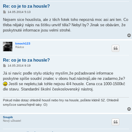
Re: co je to za housle?
P
14.05.2014 5:13
ř
í
Nejsem sice houslista, ale z těch fotek toho nepozná moc asi ani ten. Co
s
třeba nějaký nápis na štítku unvitř těla? Nebyl by? Jinak se obávám, že
p
ě
poskytnuté informace jsou velmi strohé.
v
e
k
kmoch123
Rádce
Re: co je to za housle?
P
14.05.2014 9:19
ř
í
Já si navíc podle stylu otázky myslím,že požadované informace
s
poskytne spíše soudní znalec v oboru hud.nástrojů,ale ne zadarmo,že?
p
ě
Jestli se nepletu,tak tohle nejsou 4/4 housle. Cena cca 1000-1500kč
v
dle stavu. Standardní školní československý nástroj.
e
k
Pokud máte dotaz ohledně houslí nebo hry na housle, pošlete klidně SZ. Ohledně
smyčcce samozřejmě taky :O)
Snupik
Nový uživatel