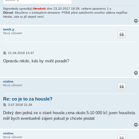
Naposledy upravil(a)
Hendrek
dne 23.10.2017 19:39, celkem upraveno 1 x.
Důvod:
Sloučeno s existujícím tématem. Příště před založením nového vlákna nejdříve
hledat, zda tu již stejné není.
tomik.p
Nový uživatel
P
21.04.2018 13:37
ř
í
Opravdu nikdo, kdo by mohl poradit?
s
p
ě
v
e
violino
k
Nový uživatel
Re: co je to za housle?
P
3.07.2018 21:34
ř
í
Dobrý den jedná se o staré housle,cena okolo 5-10 000 kč jsem houslista
s
měl bych eventuelně zájem pokud je chcete prodat
p
ě
v
e
violino
k
Nový uživatel