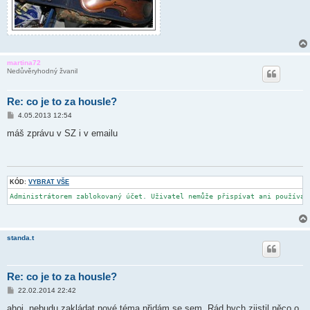
martina72
Nedůvěryhodný žvanil
Re: co je to za housle?
P
4.05.2013 12:54
ř
í
máš zprávu v SZ i v emailu
s
p
ě
v
e
k
KÓD:
VYBRAT VŠE
Administrátorem zablokovaný účet. Uživatel nemůže přispívat ani používat
standa.t
Re: co je to za housle?
P
22.02.2014 22:42
ř
í
ahoj, nebudu zakládat nové téma přidám se sem. Rád bych zjistil něco o