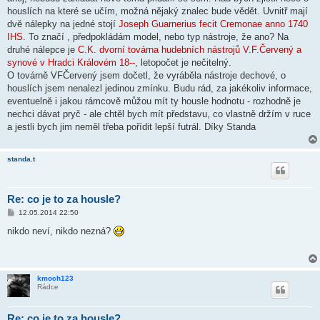
s
houslích na které se učím, možná nějaký znalec bude vědět. Uvnitř mají
p
ě
dvě nálepky na jedné stojí
Joseph Guarnerius fecit Cremonae anno 1740
v
IHS
. To značí , předpokládám model, nebo typ nástroje, že ano? Na
e
k
druhé nálepce je
C.K. dvorní továrna hudebních nástrojů V.F.Červený a
synové v Hradci Královém 18--
, letopočet je nečitelný.
O továrně VFČervený jsem dočetl, že vyráběla nástroje dechové, o
houslích jsem nenalezl jedinou zmínku. Budu rád, za jakékoliv informace,
eventuelně i jakou rámcově můžou mít ty housle hodnotu - rozhodně je
nechci dávat pryč - ale chtěl bych mít představu, co vlastně držím v ruce
a jestli bych jim neměl třeba pořídit lepší futrál. Díky Standa
standa.t
Re: co je to za housle?
P
12.05.2014 22:50
ř
í
nikdo neví, nikdo nezná?
s
p
ě
v
e
kmoch123
k
Rádce
Re: co je to za housle?