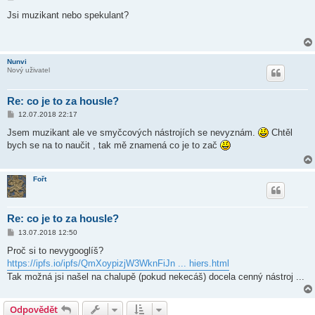
ř
í
Jsi muzikant nebo spekulant?
s
p
ě
v
e
Nunvi
k
Nový uživatel
Re: co je to za housle?
P
12.07.2018 22:17
ř
í
Jsem muzikant ale ve smyčcových nástrojích se nevyznám.
Chtěl
s
bych se na to naučit , tak mě znamená co je to zač
p
ě
v
e
Fořt
k
Re: co je to za housle?
P
13.07.2018 12:50
ř
í
Proč si to nevygooglíš?
s
https://ipfs.io/ipfs/QmXoypizjW3WknFiJn ... hiers.html
p
ě
Tak možná jsi našel na chalupě (pokud nekecáš) docela cenný nástroj ...
v
e
k
Odpovědět