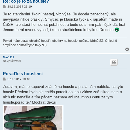
Re: co je to za housle?
P
28.12.2014 21:19
ř
í
Je to standardní školní nástroj, viz výše. Je docela zanedbaný, ale
s
nevypadá nikde prasklý. Smyčec je klasická tyčka k rajčatům made in
p
ě
ČSSR, ale stačí ho nechat potáhnout a bude se s ním pak nějak dát hrát.
v
Jenom futrál rovnou vyhoď, i s tou strašidelnou kobylkou Dresden
e
k
Pokud máte dotaz ohledně houslí nebo hry na housle, pošlete klidně SZ. Ohledně
smyčcce samozřejmě taky :O)
Mar1111
Nový uživatel
Poraďte s houslemi
P
5.10.2017 19:48
ř
í
Zdravím, máme kupovat známému housle a prisla nám nabídka na tyto
s
housle.Předem bych ale chtěla poradit co jsou vůbec zač.nikde jsem o
p
ě
nich nic nenašla a tím pádem neznám ani rozumnou cenu za tyto
v
housle.poradíte? Mockrát dekuji
e
k