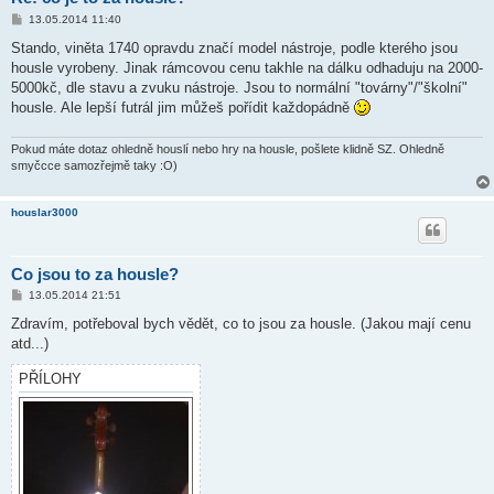
P
13.05.2014 11:40
ř
í
Stando, viněta 1740 opravdu značí model nástroje, podle kterého jsou
s
housle vyrobeny. Jinak rámcovou cenu takhle na dálku odhaduju na 2000-
p
ě
5000kč, dle stavu a zvuku nástroje. Jsou to normální "továrny"/"školní"
v
housle. Ale lepší futrál jim můžeš pořídit každopádně
e
k
Pokud máte dotaz ohledně houslí nebo hry na housle, pošlete klidně SZ. Ohledně
smyčcce samozřejmě taky :O)
houslar3000
Co jsou to za housle?
P
13.05.2014 21:51
ř
í
Zdravím, potřeboval bych vědět, co to jsou za housle. (Jakou mají cenu
s
atd...)
p
ě
v
PŘÍLOHY
e
k