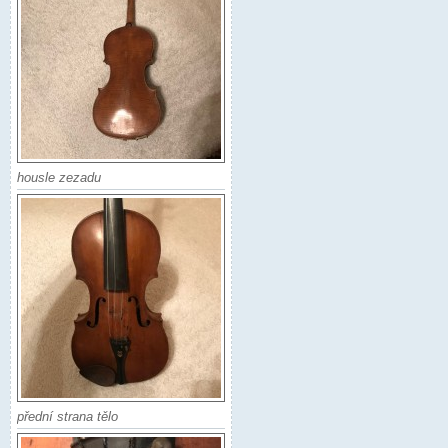
housle zezadu
přední strana tělo