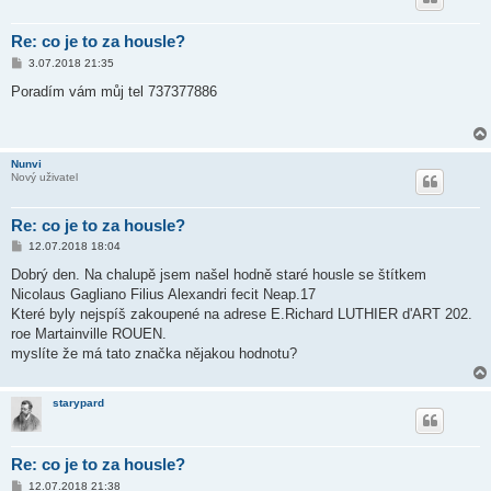
Re: co je to za housle?
P
3.07.2018 21:35
ř
í
Poradím vám můj tel 737377886
s
p
ě
v
e
Nunvi
k
Nový uživatel
Re: co je to za housle?
P
12.07.2018 18:04
ř
í
Dobrý den. Na chalupě jsem našel hodně staré housle se štítkem
s
Nicolaus Gagliano Filius Alexandri fecit Neap.17
p
ě
Které byly nejspíš zakoupené na adrese E.Richard LUTHIER d'ART 202.
v
roe Martainville ROUEN.
e
k
myslíte že má tato značka nějakou hodnotu?
starypard
Re: co je to za housle?
P
12.07.2018 21:38