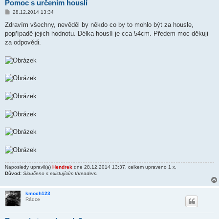
Pomoc s určením houslí
P
28.12.2014 13:34
ř
í
Zdravím všechny, nevěděl by někdo co by to mohlo být za housle,
s
popřípadě jejich hodnotu. Délka houslí je cca 54cm. Předem moc děkuji
p
ě
za odpovědi.
v
e
k
Naposledy upravil(a)
Hendrek
dne 28.12.2014 13:37, celkem upraveno 1 x.
Důvod:
Sloučeno s existujícím threadem.
kmoch123
Rádce