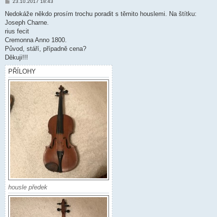
P
23.10.2017 18:43
ř
í
Nedokáže někdo prosím trochu poradit s těmito houslemi. Na štítku:
s
Joseph Charne.
p
ě
rius fecit
v
Cremonna Anno 1800.
e
k
Původ, stáří, případně cena?
Děkuji!!!
PŘÍLOHY
housle předek