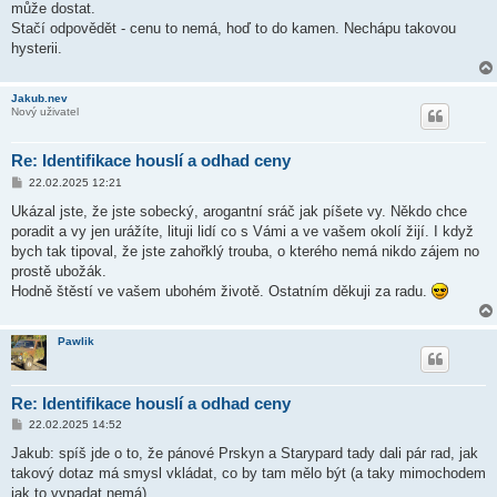
může dostat.
p
ě
Stačí odpovědět - cenu to nemá, hoď to do kamen. Nechápu takovou
v
hysterii.
e
k
Jakub.nev
Nový uživatel
Re: Identifikace houslí a odhad ceny
P
22.02.2025 12:21
ř
í
Ukázal jste, že jste sobecký, arogantní sráč jak píšete vy. Někdo chce
s
poradit a vy jen urážíte, lituji lidí co s Vámi a ve vašem okolí žijí. I když
p
ě
bych tak tipoval, že jste zahořklý trouba, o kterého nemá nikdo zájem no
v
prostě ubožák.
e
k
Hodně štěstí ve vašem ubohém životě. Ostatním děkuji za radu.
Pawlik
Re: Identifikace houslí a odhad ceny
P
22.02.2025 14:52
ř
í
Jakub: spíš jde o to, že pánové Prskyn a Starypard tady dali pár rad, jak
s
takový dotaz má smysl vkládat, co by tam mělo být (a taky mimochodem
p
ě
jak to vypadat nemá).