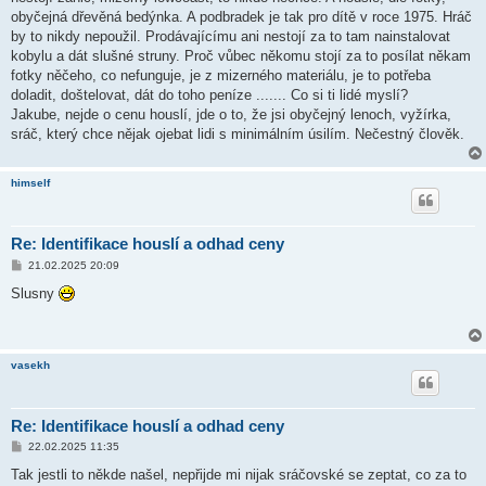
obyčejná dřevěná bedýnka. A podbradek je tak pro dítě v roce 1975. Hráč
by to nikdy nepoužil. Prodávajícímu ani nestojí za to tam nainstalovat
kobylu a dát slušné struny. Proč vůbec někomu stojí za to posílat někam
fotky něčeho, co nefunguje, je z mizerného materiálu, je to potřeba
doladit, doštelovat, dát do toho peníze ....... Co si ti lidé myslí?
Jakube, nejde o cenu houslí, jde o to, že jsi obyčejný lenoch, vyžírka,
sráč, který chce nějak ojebat lidi s minimálním úsilím. Nečestný člověk.
himself
Re: Identifikace houslí a odhad ceny
P
21.02.2025 20:09
ř
í
Slusny
s
p
ě
v
e
vasekh
k
Re: Identifikace houslí a odhad ceny
P
22.02.2025 11:35
ř
í
Tak jestli to někde našel, nepřijde mi nijak sráčovské se zeptat, co za to
s