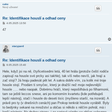
cake
Nový uživatel
Re: Identifikace houslí a odhad ceny
P
4.05.2025 13:50
ř
í
47
s
p
ě
v
e
starypard
k
Re: Identifikace houslí a odhad ceny
P
6.05.2025 15:40
ř
í
Hele, když jsi na ně, čtyřicetisedmi letá, 40 let hrála (protože čeští rodiče
s
zapisují na housle své prcky asi takhle), tak víš nebo nevíš, jak hrají a
p
ě
zač stojí? Já hraju padesát pět let. A sakra dobře vím, za kolik mé troje
v
housle stojí. Prodám ti smyčec, který je dražší než moje nejlevnější
e
k
housle ..... nebo naopak. Dobrému hráči, který nepošilhává po filharmonii,
tam se ještě leccos snese, ani po komorním kvartetu (kde potřebuješ
lepší nástroj), stačí i housle do deseti tisíc (myšleno starší, na inzerát). A
právě pro ty (v dnešních cenách) pan Prokop tenkrát housle vyráběl. Byly
to bedýnky sekané na množství a občas si někdo s něčím pohrál, má i
lepší nástroje. Na druhou stranu, i ze seriové výroby se občas vyloupne