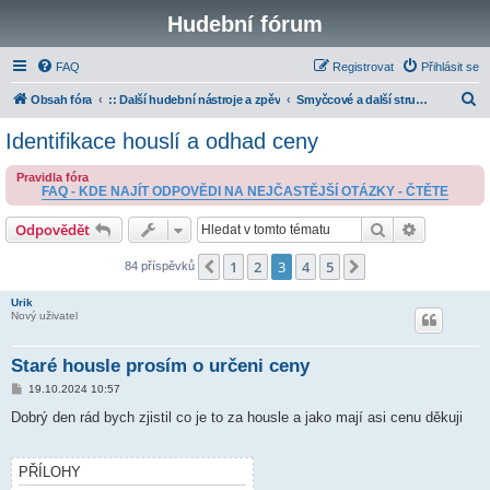
Hudební fórum
FAQ
Registrovat
Přihlásit se
H
Obsah fóra
:: Další hudební nástroje a zpěv
Smyčcové a další strunné nástroje
l
Identifikace houslí a odhad ceny
e
Pravidla fóra
d
FAQ - KDE NAJÍT ODPOVĚDI NA NEJČASTĚJŠÍ OTÁZKY - ČTĚTE
a
Hledat
Pokročilé 
Odpovědět
t
1
2
3
4
5
Předchozí
Další
84 příspěvků
Urik
Nový uživatel
Staré housle prosím o určeni ceny
P
19.10.2024 10:57
ř
í
Dobrý den rád bych zjistil co je to za housle a jako mají asi cenu děkuji
s
p
ě
v
PŘÍLOHY
e