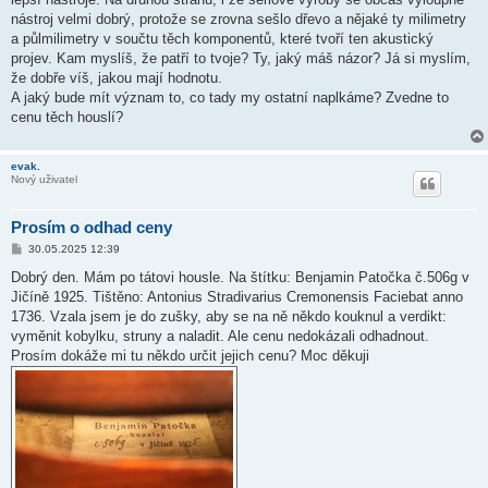
nástroj velmi dobrý, protože se zrovna sešlo dřevo a nějaké ty milimetry
a půlmilimetry v součtu těch komponentů, které tvoří ten akustický
projev. Kam myslíš, že patří to tvoje? Ty, jaký máš názor? Já si myslím,
že dobře víš, jakou mají hodnotu.
A jaký bude mít význam to, co tady my ostatní naplkáme? Zvedne to
cenu těch houslí?
evak.
Nový uživatel
Prosím o odhad ceny
P
30.05.2025 12:39
ř
í
Dobrý den. Mám po tátovi housle. Na štítku: Benjamin Patočka č.506g v
s
Jičíně 1925. Tištěno: Antonius Stradivarius Cremonensis Faciebat anno
p
ě
1736. Vzala jsem je do zušky, aby se na ně někdo kouknul a verdikt:
v
vyměnit kobylku, struny a naladit. Ale cenu nedokázali odhadnout.
e
k
Prosím dokáže mi tu někdo určit jejich cenu? Moc děkuji