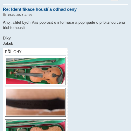
Re: Identifikace houslí a odhad ceny
P
15.02.2025 17:39
ř
í
Ahoj, chtěl bych Vás poprosit o informace a popřípadě o přibližnou cenu
s
těchto houslí
p
ě
v
Díky
e
k
Jakub
PŘÍLOHY