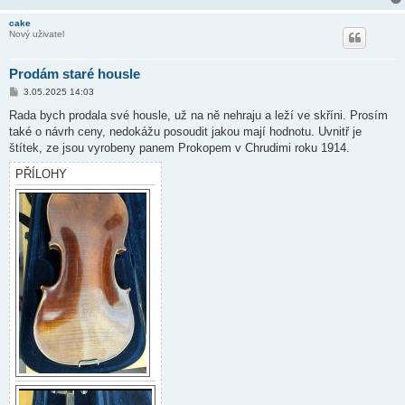
cake
Nový uživatel
Prodám staré housle
P
3.05.2025 14:03
ř
í
Rada bych prodala své housle, už na ně nehraju a leží ve skříni. Prosím
s
také o návrh ceny, nedokážu posoudit jakou mají hodnotu. Uvnitř je
p
ě
štítek, ze jsou vyrobeny panem Prokopem v Chrudimi roku 1914.
v
e
PŘÍLOHY
k