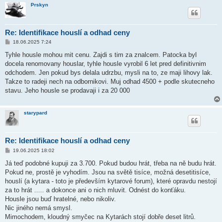
Prskyn
Re: Identifikace houslí a odhad ceny
P
18.06.2025 7:24
ř
í
Tyhle housle mohou mit cenu. Zajdi s tim za znalcem. Patocka byl
s
docela renomovany houslar, tyhle housle vyrobil 6 let pred definitivnim
p
ě
odchodem. Jen pokud bys delala udrzbu, mysli na to, ze maji lihovy lak.
v
Takze to radeji nech na odbornikovi. Muj odhad 4500 + podle skutecneho
e
k
stavu. Jeho housle se prodavaji i za 20 000
starypard
Re: Identifikace houslí a odhad ceny
P
19.06.2025 18:02
ř
í
Já teď podobné kupuji za 3.700. Pokud budou hrát, třeba na ně budu hrát.
s
Pokud ne, prostě je vyhodím. Jsou na světě tisíce, možná desetitisíce,
p
ě
houslí (a kytara - toto je především kytarové forum), které opravdu nestojí
v
za to hrát ..... a dokonce ani o nich mluvit. Odnést do konťáku.
e
k
Housle jsou buď hratelné, nebo nikoliv.
Nic jiného nemá smysl.
Mimochodem, kloudný smyčec na Kytarách stojí dobře deset litrů.