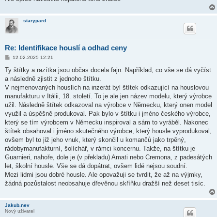
starypard
Re: Identifikace houslí a odhad ceny
P
12.02.2025 12:21
ř
í
Ty štítky a razítka jsou občas docela fajn. Například, co vše se dá vyčíst
s
a následně zjistit z jednoho štítku.
p
ě
V nejmenovaných houslích na inzerát byl štítek odkazující na houslovou
v
manufakturu v Itálii, 18. století. To je ale jen název modelu, který výrobce
e
k
užil. Následně štítek odkazoval na výrobce v Německu, který onen model
využil a úspěšně produkoval. Pak bylo v štítku i jméno českého výrobce,
který se tím výrobcem v Německu inspiroval a sám to vyráběl. Nakonec
štítek obsahoval i jméno skutečného výrobce, který housle vyprodukoval,
ovšem byl to již jeho vnuk, který skončil u komančů jako trpěný,
rádobymanufakturní, šolíchář, v rámci koncernu. Takže, na štítku je
Guarnieri, nahoře, dole je (v překladu) Amati nebo Cremona, z padesátých
let, školní housle. Vše se dá dopátrat, ovšem lidé nejsou soudní.
Mezi lidmi jsou dobré housle. Ale opovažuji se tvrdit, že až na výjmky,
žádná pozůstalost neobsahuje dřevěnou skříňku dražší než deset tisíc.
Jakub.nev
Nový uživatel