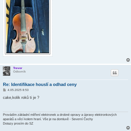
Trevor
Odborník
Re: Identifikace houslí a odhad ceny
P
4.05.2025 8:53
ř
í
cake,kolik roků ti je ?
s
p
ě
v
e
Provádím základní měření elektronek a drobné opravy a úpravy elektronkových
k
aparátů a věcí kolem hraní. Vše je na domluvě - Severní Čechy
Dotazy prosím do SZ