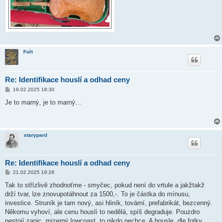
Fořt
Re: Identifikace houslí a odhad ceny
P
19.02.2025 18:30
ř
í
Je to marný, je to marný...
s
p
ě
v
e
starypard
k
Re: Identifikace houslí a odhad ceny
P
21.02.2025 19:26
ř
í
Tak to střízlivě zhodnoťme - smyčec, pokud není do vrtule a jakžtakž
s
drží tvar, lze znovupotáhnout za 1500,-. To je částka do mínusu,
p
ě
investice. Struník je tam nový, asi hliník, tovární, prefabrikát, bezcenný.
v
Někomu vyhoví, ale cenu houslí to nedělá, spíš degraduje. Pouzdro
e
k
nestojí zanic, mizerný lowcoast, to nikdo nechce. A housle, dle fotky,