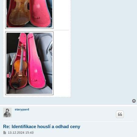
starypard
Re: Identifikace houslí a odhad ceny
P
13.12.2024 15:43
ř