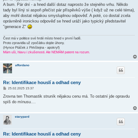
v
A bum. Pár dní - a hned další dotaz naprosto že stejného vrhu. Někdo
e
k
tady byl líný si aspoň přečíst pár příspěvků výše ( když už ne celé téma),
aby mohl dostat nějakou smysluplnou odpověď. A poté, co dostal zcela
oprávněně ironickou odpověď se hned uráží jako typický představitel
"generace Z"
Čest má v politice své hrdé místo hned v první řadě.
Proto zpravidla už zpočátku dojde úhony.
(Hynce Ptáček z Pirkštejna - apokryf)
Mám uši, hlavu i zkušenosti. Ale NEMÁM patent na rozum.
affordano
Re: Identifikace houslí a odhad ceny
P
25.02.2025 15:37
ř
í
Zrovna ten Thomastik struník nějakou cenu má. To ostatní jde opravdu
s
spíš do mínusu....
p
ě
v
e
starypard
k
Re: Identifikace houslí a odhad ceny