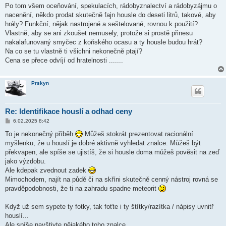
í
Po tom všem oceňování, spekulacích, rádobyznalectví a rádobyzájmu o
s
nacenění, někdo prodat skutečně fajn housle do deseti litrů, takové, aby
p
ě
hrály? Funkční, nějak nastrojené a seštelované, rovnou k použití?
v
Vlastně, aby se ani zkoušet nemusely, protože si prostě přinesu
e
k
nakalafunovaný smyčec z koňského ocasu a ty housle budou hrát?
Na co se tu vlastně ti všichni nekonečně ptají?
Cena se přece odvíjí od hratelnosti .......
Prskyn
Re: Identifikace houslí a odhad ceny
P
6.02.2025 8:42
ř
í
To je nekonečný příběh
Můžeš stokrát prezentovat racionální
s
myšlenku, že u houslí je dobré aktivně vyhledat znalce. Můžeš být
p
ě
překvapen, ale spíše se ujistíš, že si housle doma můžeš pověsit na zeď
v
jako výzdobu.
e
k
Ale kdepak zvednout zadek
Mimochodem, najít na půdě či na skříni skutečně cenný nástroj rovná se
pravděpodobnosti, že ti na zahradu spadne meteorit
Když už sem sypete ty fotky, tak foťte i ty štítky/razítka / nápisy uvnitř
houslí...
Ale spíše navštivte nějakého toho znalce