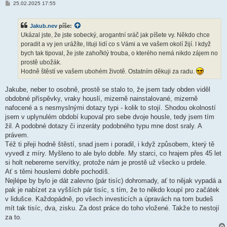
P
25.02.2025 17:55
ř
í
s
Jakub.nev
píše:
p
ě
Ukázal jste, že jste sobecký, arogantní sráč jak píšete vy. Někdo chce
v
poradit a vy jen urážíte, lituji lidí co s Vámi a ve vašem okolí žijí. I když
e
k
bych tak tipoval, že jste zahořklý trouba, o kterého nemá nikdo zájem no
prostě ubožák.
Hodně štěstí ve vašem ubohém životě. Ostatním děkuji za radu.
Jakube, neber to osobně, prostě se stalo to, že jsem tady obden viděl
obdobné příspěvky, vraky houslí, mizerně nainstalované, mizerně
nafocené a s nesmyslnými dotazy typi - kolik to stojí. Shodou okolností
jsem v uplynulém období kupoval pro sebe dvoje housle, tedy jsem tím
žil. A podobné dotazy či inzeráty podobného typu mne dost sraly. A
právem.
Též ti přeji hodně štěstí, snad jsem i poradil, i když způsobem, který tě
vyvedl z míry. Myšleno to ale bylo dobře. My starci, co hrajem přes 45 let
si holt nebereme servítky, protože nám je prostě už všecko u prdele.
Ať s těmi houslemi dobře pochodíš.
Nejlépe by bylo je dát zalevno (pár tisíc) dohromady, ať to nějak vypadá a
pak je nabízet za vyšších pár tisíc, s tím, že to někdo koupí pro začátek
v lidušce. Každopádně, po všech investicích a úpravách na tom budeš
mít tak tisíc, dva, zisku. Za dost práce do toho vložené. Takže to nestojí
za to.