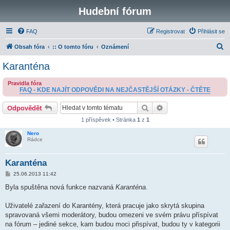
Hudební fórum
FAQ
Registrovat
Přihlásit se
H
Obsah fóra
:: O tomto fóru
Oznámení
l
Karanténa
e
Pravidla fóra
d
FAQ - KDE NAJÍT ODPOVĚDI NA NEJČASTĚJŠÍ OTÁZKY - ČTĚTE
a
Hledat
Pokročilé hledání
Odpovědět
t
1 příspěvek • Stránka
1
z
1
Nero
Rádce
Karanténa
P
25.06.2013 11:42
ř
í
Byla spuštěna nová funkce nazvaná
Karanténa
.
s
p
ě
Uživatelé zařazení do Karantény, která pracuje jako skrytá skupina
v
spravovaná všemi moderátory, budou omezeni ve svém právu příspívat
e
k
na fórum – jediné sekce, kam budou moci přispívat, budou ty v kategorii