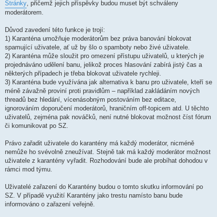
Stránky
, přičemž jejich příspěvky budou muset být schváleny
moderátorem.
Důvod zavedení této funkce je trojí:
1) Karanténa umožňuje moderátorům bez práva banování blokovat
spamující uživatele, ať už by šlo o spamboty nebo živé uživatele.
2) Karanténa může sloužit pro omezení přístupu uživatelů, u kterých je
projednáváno udělení banu, jelikož proces hlasování zabírá jistý čas a
některých případech je třeba blokovat uživatele rychleji.
3) Karanténa bude využívána jak alternativa k banu pro uživatele, kteří se
méně závažně proviní proti pravidlům – například zakládáním nových
threadů bez hledání, vícenásobným postováním bez editace,
ignorováním doporučení moderátorů, hraničním off-topicem atd. U těchto
uživatelů, zejména pak nováčků, není nutné blokovat možnost číst fórum
či komunikovat po SZ.
Právo zařadit uživatele do karantény má každý moderátor, nicméně
nemůže ho svévolně zneužívat. Stejně tak má každý moderátor možnost
uživatele z karantény vyřadit. Rozhodování bude ale probíhat dohodou v
rámci mod týmu.
Uživatelé zařazení do Karantény budou o tomto skutku informování po
SZ. V případě využití Karantény jako trestu namísto banu bude
informováno o zařazení veřejně.