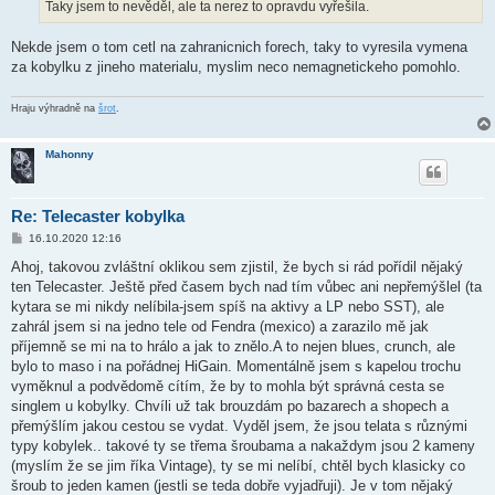
k
Taky jsem to nevěděl, ale ta nerez to opravdu vyřešila.
Nekde jsem o tom cetl na zahranicnich forech, taky to vyresila vymena
za kobylku z jineho materialu, myslim neco nemagnetickeho pomohlo.
Hraju výhradně na
šrot
.
Mahonny
Re: Telecaster kobylka
P
16.10.2020 12:16
ř
í
Ahoj, takovou zvláštní oklikou sem zjistil, že bych si rád pořídil nějaký
s
ten Telecaster. Ještě před časem bych nad tím vůbec ani nepřemýšlel (ta
p
ě
kytara se mi nikdy nelíbila-jsem spíš na aktivy a LP nebo SST), ale
v
zahrál jsem si na jedno tele od Fendra (mexico) a zarazilo mě jak
e
k
příjemně se mi na to hrálo a jak to znělo.A to nejen blues, crunch, ale
bylo to maso i na pořádnej HiGain. Momentálně jsem s kapelou trochu
vyměknul a podvědomě cítím, že by to mohla být správná cesta se
singlem u kobylky. Chvíli už tak brouzdám po bazarech a shopech a
přemýšlím jakou cestou se vydat. Vyděl jsem, že jsou telata s různými
typy kobylek.. takové ty se třema šroubama a nakaždym jsou 2 kameny
(myslím že se jim říka Vintage), ty se mi nelíbí, chtěl bych klasicky co
šroub to jeden kamen (jestli se teda dobře vyjadřuji). Je v tom nějaký