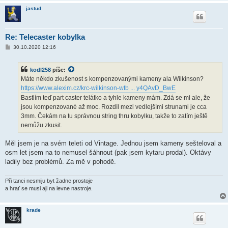
jastud
Re: Telecaster kobylka
P
30.10.2020 12:16
ř
í
s
kodl258
píše:
p
ě
Máte někdo zkušenost s kompenzovanými kameny ala Wilkinson?
v
https://www.alexim.cz/krc-wilkinson-wtb ... y4QAvD_BwE
e
k
Bastlím teď part caster telátko a tyhle kameny mám. Zdá se mi ale, že
jsou kompenzované až moc. Rozdíl mezi vedlejšími strunami je cca
3mm. Čekám na tu správnou string thru kobylku, takže to zatím ještě
nemůžu zkusit.
Měl jsem je na svém teleti od Vintage. Jednou jsem kameny sešteloval a
osm let jsem na to nemusel šáhnout (pak jsem kytaru prodal). Oktávy
ladily bez problémů. Za mě v pohodě.
Při tanci nesmiju byt žadne prostoje
a hrať se musi aji na levne nastroje.
krade