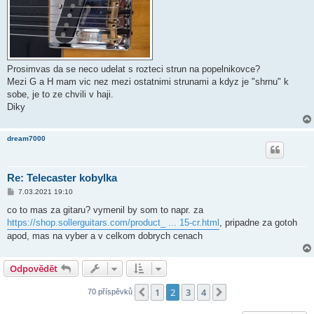
k
Prosimvas da se neco udelat s rozteci strun na popelnikovce?
Mezi G a H mam vic nez mezi ostatnimi strunami a kdyz je "shrnu" k
sobe, je to ze chvili v haji.
Diky
dream7000
Re: Telecaster kobylka
P
7.03.2021 19:10
ř
í
co to mas za gitaru? vymenil by som to napr. za
s
https://shop.sollerguitars.com/product_ ... 15-cr.html
, pripadne za gotoh
p
ě
apod, mas na vyber a v celkom dobrych cenach
v
e
k
Odpovědět
1
2
3
4
Předchozí
Další
70 příspěvků