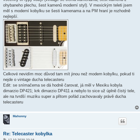
ohybaneho plechu, šest kamenů moderní styl). V mexickým teleti jsem
měl s moderní kobylku se šesti kamenama a na PM hraní je rozhodně
nejlepší.
Celkové nevidím moc důvod tam mít jinou než modern kobylku, pokud ti
nejde o vintage ducha telecasteru
Edit: se snímačema se dá hodně čarovat, já měl v Mexiku kobyla
dimarzio DP421; krk dimarzio DP411 a nebylo to sice už úplně čistý tele,
ale na tvrdší muziku super a přitom pořád zachovavaly právě ducha
telecasteru
Mahonny
Re: Telecaster kobylka
P
17.10.2020 22:16