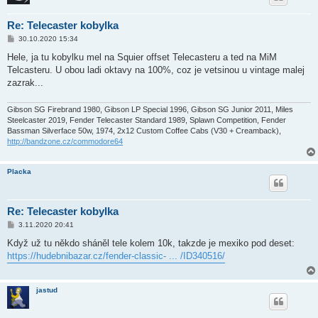
Re: Telecaster kobylka
P
30.10.2020 15:34
ř
í
Hele, ja tu kobylku mel na Squier offset Telecasteru a ted na MiM
s
Telcasteru. U obou ladi oktavy na 100%, coz je vetsinou u vintage malej
p
ě
zazrak...
v
e
k
Gibson SG Firebrand 1980, Gibson LP Special 1996, Gibson SG Junior 2011, Miles
Steelcaster 2019, Fender Telecaster Standard 1989, Splawn Competition, Fender
Bassman Silverface 50w, 1974, 2x12 Custom Coffee Cabs (V30 + Creamback),
http://bandzone.cz/commodore64
Placka
Re: Telecaster kobylka
P
3.11.2020 20:41
ř
í
Když už tu někdo sháněl tele kolem 10k, takzde je mexiko pod deset:
s
https://hudebnibazar.cz/fender-classic- ... /ID340516/
p
ě
v
e
jastud
k