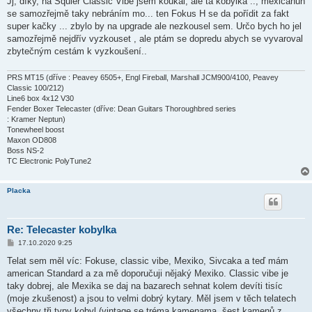
Jj, díky, na Squier Classic Vibe jsem koukal, ale ta kobylka .., mexičanůn
se samozřejmě taky nebráním mo... ten Fokus H se da pořídit za fakt
super kačky ... zbylo by na upgrade ale nezkousel sem. Určo bych ho jel
samozřejmě nejdřív vyzkouset , ale ptám se dopredu abych se vyvaroval
zbytečným cestám k vyzkoušení..
PRS MT15 (dříve : Peavey 6505+, Engl Fireball, Marshall JCM900/4100, Peavey
Classic 100/212)
Line6 box 4x12 V30
Fender Boxer Telecaster (dříve: Dean Guitars Thoroughbred series
: Kramer Neptun)
Tonewheel boost
Maxon OD808
Boss NS-2
TC Electronic PolyTune2
Placka
Re: Telecaster kobylka
P
17.10.2020 9:25
ř
í
Telat sem měl víc: Fokuse, classic vibe, Mexiko, Sivcaka a teď mám
s
american Standard a za mě doporučuji nějaký Mexiko. Classic vibe je
p
ě
taky dobrej, ale Mexika se daj na bazarech sehnat kolem devíti tisíc
v
(moje zkušenost) a jsou to velmi dobrý kytary. Měl jsem v těch telatech
e
k
všechny tři typy kobyl (vintage se tréma kamenama, šest kamenů z