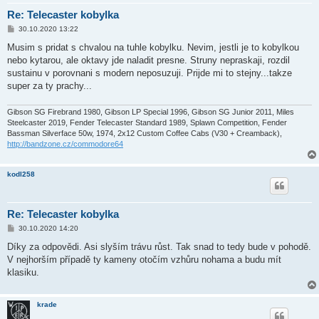
Re: Telecaster kobylka
P
30.10.2020 13:22
ř
í
Musim s pridat s chvalou na tuhle kobylku. Nevim, jestli je to kobylkou
s
nebo kytarou, ale oktavy jde naladit presne. Struny nepraskaji, rozdil
p
ě
sustainu v porovnani s modern neposuzuji. Prijde mi to stejny...takze
v
super za ty prachy...
e
k
Gibson SG Firebrand 1980, Gibson LP Special 1996, Gibson SG Junior 2011, Miles
Steelcaster 2019, Fender Telecaster Standard 1989, Splawn Competition, Fender
Bassman Silverface 50w, 1974, 2x12 Custom Coffee Cabs (V30 + Creamback),
http://bandzone.cz/commodore64
kodl258
Re: Telecaster kobylka
P
30.10.2020 14:20
ř
í
Díky za odpovědi. Asi slyším trávu růst. Tak snad to tedy bude v pohodě.
s
V nejhorším případě ty kameny otočím vzhůru nohama a budu mít
p
ě
klasiku.
v
e
k
krade