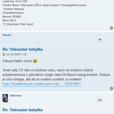
Line6 box 4x12 V30
Fender Boxer Telecaster (dříve: Dean Guitars Thoroughbred series
: Kramer Neptun)
Tonewheel boost
Maxon OD808
Boss NS-2
TC Electronic PolyTune2
Placka
Re: Telecaster kobylka
P
22.10.2020 7:15
ř
í
Fokuse řadím nízko
s
p
ě
Jinak tady CV těle za slušnou cenu, navíc ke kobylce můžeš
v
experimentovat s původním single nebo Di Marzio twang kinkem. Kobyla
e
k
je sice vintage, ale dá se snadno vyměnit za moderní
https://hudebnibazar.cz/telecaster-squi ... /ID337887/
Mahonny
Re: Telecaster kobylka