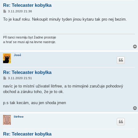
Re: Telecaster kobylka
P
3.11.2020 21:36
ř
í
To je kauf roku. Nekoupit minuly tyden jinou kytaru tak pro nej bezim.
s
p
ě
v
e
Při tanci nesmiju byt žadne prostoje
k
a hrať se musi aji na levne nastroje.
José
Re: Telecaster kobylka
P
3.11.2020 21:51
ř
í
navíc je to místní uživatel litrfree, a to mimojiné zaručuje pohodový
s
obchod a záruku toho, že je to ok.
p
ě
v
p.s tak kecám, asu jen shoda jmen
e
k
litrfree
Re: Telecaster kobylka