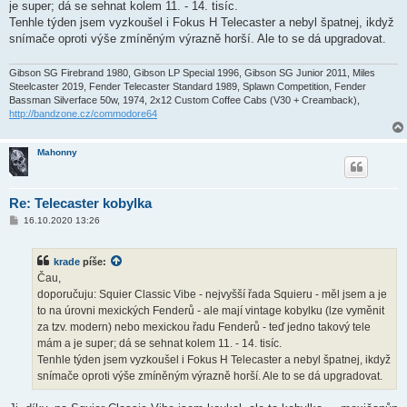
k
je super; dá se sehnat kolem 11. - 14. tisíc.
Tenhle týden jsem vyzkoušel i Fokus H Telecaster a nebyl špatnej, ikdyž
snímače oproti výše zmíněným výrazně horší. Ale to se dá upgradovat.
Gibson SG Firebrand 1980, Gibson LP Special 1996, Gibson SG Junior 2011, Miles
Steelcaster 2019, Fender Telecaster Standard 1989, Splawn Competition, Fender
Bassman Silverface 50w, 1974, 2x12 Custom Coffee Cabs (V30 + Creamback),
http://bandzone.cz/commodore64
Mahonny
Re: Telecaster kobylka
P
16.10.2020 13:26
ř
í
s
krade
píše:
p
ě
Čau,
v
doporučuju: Squier Classic Vibe - nejvyšší řada Squieru - měl jsem a je
e
k
to na úrovni mexických Fenderů - ale mají vintage kobylku (lze vyměnit
za tzv. modern) nebo mexickou řadu Fenderů - teď jedno takový tele
mám a je super; dá se sehnat kolem 11. - 14. tisíc.
Tenhle týden jsem vyzkoušel i Fokus H Telecaster a nebyl špatnej, ikdyž
snímače oproti výše zmíněným výrazně horší. Ale to se dá upgradovat.