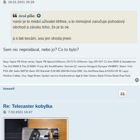
P
19.01.2021 20:29
ř
í
s
José
píše:
p
ě
navíc je to místní uživatel litrfree, a to mimojiné zaručuje pohodový
v
obchod a záruku toho, že je to ok.
e
k
p.s tak kecám, asu jen shoda jmen
Sem nic neprodával, nebo jo? Co to bylo?
Basy: Squier PB Silver series, Squier PB Special DiMarzio, SX PJ FL DiMarzio. Upy: RR SVT-CL klon 250W & Soundelirium
The 14,5 500W & The 15 500W. Przny: B3. Rec&Rhythm: Samson Q7. Lexicon Omega & Olympus VN480PC. Metro: Ymh
PSS-190, Seiko SMP10. Back: RR Marshall JCM 800 2204 Mk.II klon 50W, Vox AmPhone Bass & KOSS UR 30. Lajny:
Hendrex Cables. Visy: Sepp Wotan. System service: Kardiocentrum Agel & Vebr Guitars. Band: Pichua Shiski Raw Punk.
himself
Re: Telecaster kobylka
P
7.03.2021 16:47
ř
í
s
p
ě
v
e