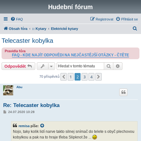
Hudební fórum
FAQ
Registrovat
Přihlásit se
H
Obsah fóra
:: Kytary
Elektrické kytary
l
Telecaster kobylka
e
Pravidla fóra
d
FAQ - KDE NAJÍT ODPOVĚDI NA NEJČASTĚJŠÍ OTÁZKY - ČTĚTE
a
Hledat
Pokročilé 
Odpovědět
t
1
2
3
4
Předchozí
Další
70 příspěvků
Abu
Re: Telecaster kobylka
P
24.07.2020 10:28
ř
í
s
remisa
píše:
p
ě
Nojo, taky kolik lidí narve takto silnej snímač do telete s obyč plechovou
v
kobylkou a pak na to hraje třeba Slipknot že ...
e