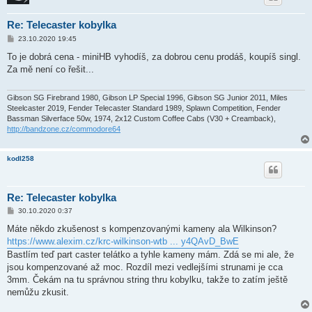
Re: Telecaster kobylka
P
23.10.2020 19:45
ř
í
To je dobrá cena - miniHB vyhodíš, za dobrou cenu prodáš, koupíš singl.
s
Za mě není co řešit...
p
ě
v
e
Gibson SG Firebrand 1980, Gibson LP Special 1996, Gibson SG Junior 2011, Miles
k
Steelcaster 2019, Fender Telecaster Standard 1989, Splawn Competition, Fender
Bassman Silverface 50w, 1974, 2x12 Custom Coffee Cabs (V30 + Creamback),
http://bandzone.cz/commodore64
kodl258
Re: Telecaster kobylka
P
30.10.2020 0:37
ř
í
Máte někdo zkušenost s kompenzovanými kameny ala Wilkinson?
s
https://www.alexim.cz/krc-wilkinson-wtb ... y4QAvD_BwE
p
ě
Bastlím teď part caster telátko a tyhle kameny mám. Zdá se mi ale, že
v
jsou kompenzované až moc. Rozdíl mezi vedlejšími strunami je cca
e
k
3mm. Čekám na tu správnou string thru kobylku, takže to zatím ještě
nemůžu zkusit.