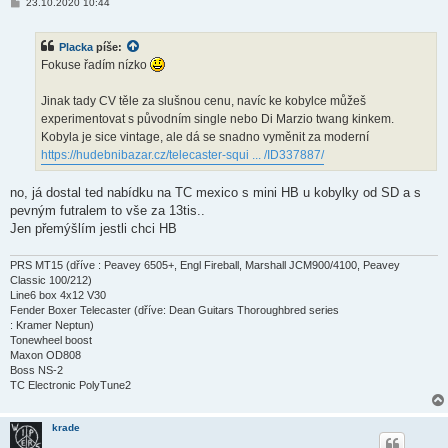
P
23.10.2020 10:44
ř
í
s
Placka
píše:
p
ě
Fokuse řadím nízko
v
e
k
Jinak tady CV těle za slušnou cenu, navíc ke kobylce můžeš
experimentovat s původním single nebo Di Marzio twang kinkem.
Kobyla je sice vintage, ale dá se snadno vyměnit za moderní
https://hudebnibazar.cz/telecaster-squi ... /ID337887/
no, já dostal ted nabídku na TC mexico s mini HB u kobylky od SD a s
pevným futralem to vše za 13tis..
Jen přemýšlím jestli chci HB
PRS MT15 (dříve : Peavey 6505+, Engl Fireball, Marshall JCM900/4100, Peavey
Classic 100/212)
Line6 box 4x12 V30
Fender Boxer Telecaster (dříve: Dean Guitars Thoroughbred series
: Kramer Neptun)
Tonewheel boost
Maxon OD808
Boss NS-2
TC Electronic PolyTune2
krade