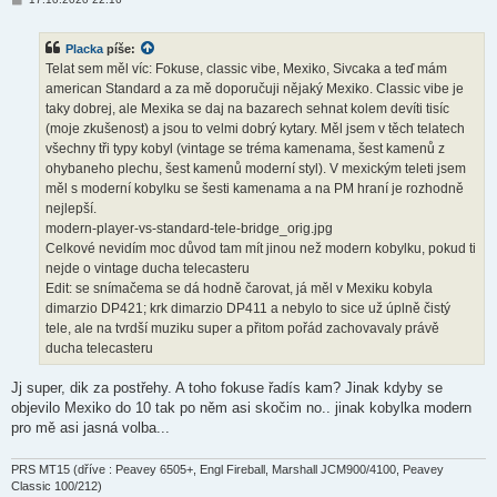
ř
í
s
Placka
píše:
p
ě
Telat sem měl víc: Fokuse, classic vibe, Mexiko, Sivcaka a teď mám
v
american Standard a za mě doporučuji nějaký Mexiko. Classic vibe je
e
k
taky dobrej, ale Mexika se daj na bazarech sehnat kolem devíti tisíc
(moje zkušenost) a jsou to velmi dobrý kytary. Měl jsem v těch telatech
všechny tři typy kobyl (vintage se tréma kamenama, šest kamenů z
ohybaneho plechu, šest kamenů moderní styl). V mexickým teleti jsem
měl s moderní kobylku se šesti kamenama a na PM hraní je rozhodně
nejlepší.
modern-player-vs-standard-tele-bridge_orig.jpg
Celkové nevidím moc důvod tam mít jinou než modern kobylku, pokud ti
nejde o vintage ducha telecasteru
Edit: se snímačema se dá hodně čarovat, já měl v Mexiku kobyla
dimarzio DP421; krk dimarzio DP411 a nebylo to sice už úplně čistý
tele, ale na tvrdší muziku super a přitom pořád zachovavaly právě
ducha telecasteru
Jj super, dik za postřehy. A toho fokuse řadís kam? Jinak kdyby se
objevilo Mexiko do 10 tak po něm asi skočim no.. jinak kobylka modern
pro mě asi jasná volba...
PRS MT15 (dříve : Peavey 6505+, Engl Fireball, Marshall JCM900/4100, Peavey
Classic 100/212)