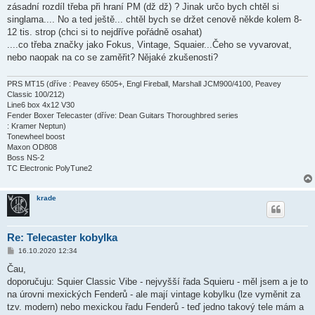
zásadní rozdíl třeba při hraní PM (dž dž) ? Jinak určo bych chtěl si
singlama.... No a ted ještě... chtěl bych se držet cenově někde kolem 8-
12 tis. strop (chci si to nejdříve pořádně osahat)
....co třeba značky jako Fokus, Vintage, Squaier...Čeho se vyvarovat,
nebo naopak na co se zaměřit? Nějaké zkušenosti?
PRS MT15 (dříve : Peavey 6505+, Engl Fireball, Marshall JCM900/4100, Peavey
Classic 100/212)
Line6 box 4x12 V30
Fender Boxer Telecaster (dříve: Dean Guitars Thoroughbred series
: Kramer Neptun)
Tonewheel boost
Maxon OD808
Boss NS-2
TC Electronic PolyTune2
krade
Re: Telecaster kobylka
P
16.10.2020 12:34
ř
í
Čau,
s
doporučuju: Squier Classic Vibe - nejvyšší řada Squieru - měl jsem a je to
p
ě
na úrovni mexických Fenderů - ale mají vintage kobylku (lze vyměnit za
v
tzv. modern) nebo mexickou řadu Fenderů - teď jedno takový tele mám a
e