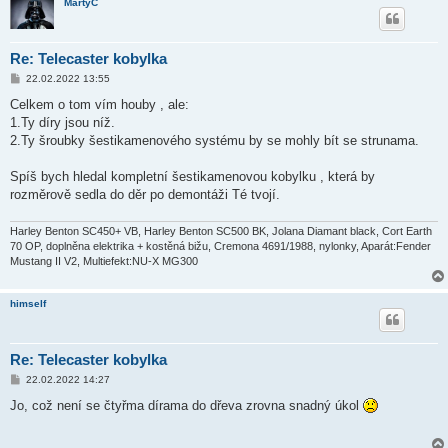
MartyC
Re: Telecaster kobylka
P
22.02.2022 13:55
ř
í
Celkem o tom vím houby , ale:
s
1.Ty díry jsou níž.
p
ě
2.Ty šroubky šestikamenového systému by se mohly bít se strunama.
v
e
k
Spíš bych hledal kompletní šestikamenovou kobylku , která by
rozměrově sedla do děr po demontáži Té tvojí.
Harley Benton SC450+ VB, Harley Benton SC500 BK, Jolana Diamant black, Cort Earth
70 OP, doplněna elektrika + kostěná bižu, Cremona 4691/1988, nylonky, Aparát:Fender
Mustang II V2, Multiefekt:NU-X MG300
himself
Re: Telecaster kobylka
P
22.02.2022 14:27
ř
í
Jo, což není se čtyřma dírama do dřeva zrovna snadný úkol
s
p
ě