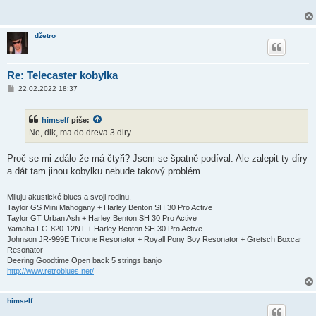
p
ě
v
e
džetro
k
Re: Telecaster kobylka
P
22.02.2022 18:37
ř
í
s
himself
píše:
p
ě
Ne, dik, ma do dreva 3 diry.
v
e
k
Proč se mi zdálo že má čtyři? Jsem se špatně podíval. Ale zalepit ty díry
a dát tam jinou kobylku nebude takový problém.
Miluju akustické blues a svoji rodinu.
Taylor GS Mini Mahogany + Harley Benton SH 30 Pro Active
Taylor GT Urban Ash + Harley Benton SH 30 Pro Active
Yamaha FG-820-12NT + Harley Benton SH 30 Pro Active
Johnson JR-999E Tricone Resonator + Royall Pony Boy Resonator + Gretsch Boxcar
Resonator
Deering Goodtime Open back 5 strings banjo
http://www.retroblues.net/
himself