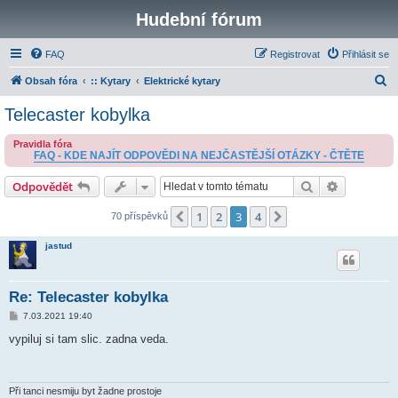
Hudební fórum
FAQ
Registrovat
Přihlásit se
H
Obsah fóra
:: Kytary
Elektrické kytary
l
Telecaster kobylka
e
Pravidla fóra
d
FAQ - KDE NAJÍT ODPOVĚDI NA NEJČASTĚJŠÍ OTÁZKY - ČTĚTE
a
Hledat
Pokročilé 
Odpovědět
t
1
2
3
4
Předchozí
Další
70 příspěvků
jastud
Re: Telecaster kobylka
P
7.03.2021 19:40
ř
í
vypiluj si tam slic. zadna veda.
s
p
ě
v
e
Při tanci nesmiju byt žadne prostoje