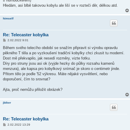
s humbuckerem)
Hledám, asi blbě takovou kobylu ale liší se v rozteči děr, délkou atd.
himself
Re: Telecaster kobylka
P
2.02.2022 9:01
ř
í
Během svého telecího období se snažím připravit si výrobu opravdu
s
pěkného T těla a po vyzkoušení tradiční kobylky chci zkusit tu moderní.
p
ě
Dost mě překvapilo, jak nesedí rozměry, vizte fotku.
v
Díry pro struny jsou asi ok (vyjde hezky do půlky rozsahu kamenů
e
k
menzura), ale kapsa pro kobylkový snímač je skoro o centimetr jinde.
Přitom tělo je podle '52 výkresu. Máte nějaké vysvětlení, nebo
doporučení, čím to srovnat?
Ajta, proč nemůžu přiložit obrázek?
jbiker
Re: Telecaster kobylka
P
2.02.2022 13:29
ř