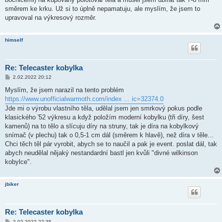
v
směrem ke krku. Už si to úplně nepamatuju, ale myslím, že jsem to
e
k
upravoval na výkresový rozměr.
himself
Re: Telecaster kobylka
P
2.02.2022 20:12
ř
í
Myslím, že jsem narazil na tento problém
s
https://www.unofficialwarmoth.com/index ... ic=32374.0
p
ě
Jde mi o výrobu vlastního těla, udělal jsem jen smrkový pokus podle
v
klasického '52 výkresu a když položím moderní kobylku (tři díry, šest
e
k
kamenů) na to tělo a slícuju díry na struny, tak je díra na kobylkový
snímač (v plechu) tak o 0,5-1 cm dál (směrem k hlavě), než díra v těle...
Chci těch těl pár vyrobit, abych se to naučil a pak je event. poslat dál, tak
abych neudělal nějaký nestandardní bastl jen kvůli "divné wilkinson
kobylce".
jbiker
Re: Telecaster kobylka
P
2.02.2022 22:35