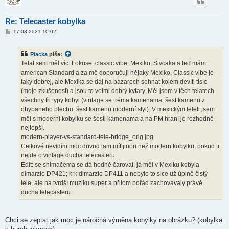
Re: Telecaster kobylka
P
17.03.2021 10:02
ř
í
s
Placka
píše:
p
ě
Telat sem měl víc: Fokuse, classic vibe, Mexiko, Sivcaka a teď mám
v
american Standard a za mě doporučuji nějaký Mexiko. Classic vibe je
e
k
taky dobrej, ale Mexika se daj na bazarech sehnat kolem devíti tisíc
(moje zkušenost) a jsou to velmi dobrý kytary. Měl jsem v těch telatech
všechny tři typy kobyl (vintage se tréma kamenama, šest kamenů z
ohybaneho plechu, šest kamenů moderní styl). V mexickým teleti jsem
měl s moderní kobylku se šesti kamenama a na PM hraní je rozhodně
nejlepší.
modern-player-vs-standard-tele-bridge_orig.jpg
Celkové nevidím moc důvod tam mít jinou než modern kobylku, pokud ti
nejde o vintage ducha telecasteru
Edit: se snímačema se dá hodně čarovat, já měl v Mexiku kobyla
dimarzio DP421; krk dimarzio DP411 a nebylo to sice už úplně čistý
tele, ale na tvrdší muziku super a přitom pořád zachovavaly právě
ducha telecasteru
Chci se zeptat jak moc je náročná výměna kobylky na obrázku? (kobylka