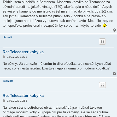
í
Takhle jsem si naběhl s Bentonem. Mosazná kobylka od Thomanna za
s
původní parodii na jakože vintage (T20), akorát byla o něco delší. Abych
p
ě
se vešel s kameny do menzury, vyšel mi snímač do plných, cca 1/2 cm.
v
Tak jsme u kamaráda v truhlárně přitáhli tělo k ponku a na prasáka v
e
k
teplejch jsme horní frézou vyroutovali tak cenťák navíc. Mezi filc, aby se
to nepodřelo, profesionální bezpečák by se po…al, kdyby to viděl
.
himself
Re: Telecaster kobylka
P
2.02.2022 13:38
ř
í
No pěkný. Já samozřejmě umím tu díru předělat, ale nechtěl bych dělat
s
něco, co je nestanadrdní. Existuje nějaká norma pro moderní kobylku?
p
ě
v
e
kodl258
k
Re: Telecaster kobylka
P
2.02.2022 19:53
ř
í
Na jakou stranu potřebuješ ubrat materiál? Já jsem dával takovou
s
"vintage modern" kobylku (popelník pro tři kameny, ale se seříznutými
p
ě
bočnicemi) na kupovaný polotovar těla a musel jsem ubírat tak 7-8 mm