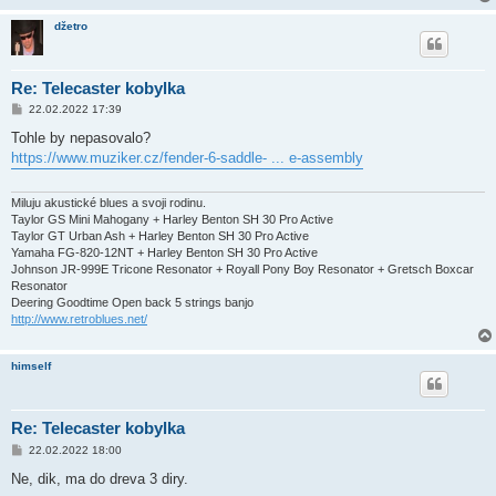
v
e
džetro
k
Re: Telecaster kobylka
P
22.02.2022 17:39
ř
í
Tohle by nepasovalo?
s
https://www.muziker.cz/fender-6-saddle- ... e-assembly
p
ě
v
e
Miluju akustické blues a svoji rodinu.
k
Taylor GS Mini Mahogany + Harley Benton SH 30 Pro Active
Taylor GT Urban Ash + Harley Benton SH 30 Pro Active
Yamaha FG-820-12NT + Harley Benton SH 30 Pro Active
Johnson JR-999E Tricone Resonator + Royall Pony Boy Resonator + Gretsch Boxcar
Resonator
Deering Goodtime Open back 5 strings banjo
http://www.retroblues.net/
himself
Re: Telecaster kobylka
P
22.02.2022 18:00
ř
í
Ne, dik, ma do dreva 3 diry.
s