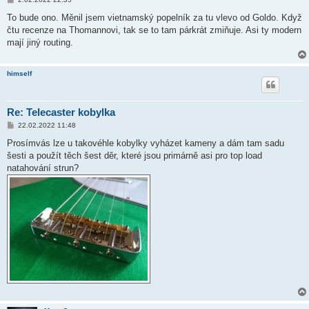
ř
í
To bude ono. Měnil jsem vietnamský popelník za tu vlevo od Goldo. Když
s
čtu recenze na Thomannovi, tak se to tam párkrát zmiňuje. Asi ty modern
p
ě
mají jiný routing.
v
e
k
himself
Re: Telecaster kobylka
P
22.02.2022 11:48
ř
í
Prosímvás lze u takovéhle kobylky vyházet kameny a dám tam sadu
s
šesti a použít těch šest děr, které jsou primárně asi pro top load
p
ě
natahování strun?
v
e
k