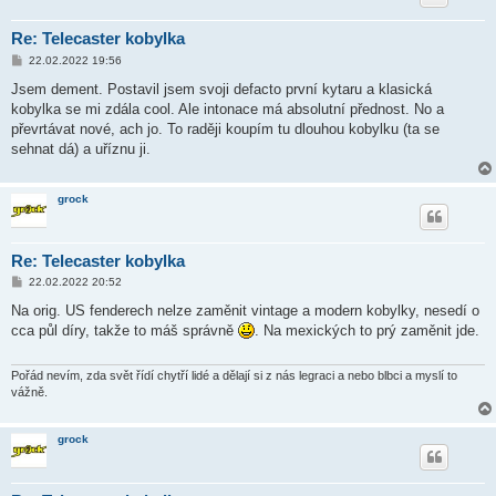
Re: Telecaster kobylka
P
22.02.2022 19:56
ř
í
Jsem dement. Postavil jsem svoji defacto první kytaru a klasická
s
kobylka se mi zdála cool. Ale intonace má absolutní přednost. No a
p
ě
převrtávat nové, ach jo. To raději koupím tu dlouhou kobylku (ta se
v
sehnat dá) a uříznu ji.
e
k
grock
Re: Telecaster kobylka
P
22.02.2022 20:52
ř
í
Na orig. US fenderech nelze zaměnit vintage a modern kobylky, nesedí o
s
cca půl díry, takže to máš správně
. Na mexických to prý zaměnit jde.
p
ě
v
e
Pořád nevím, zda svět řídí chytří lidé a dělají si z nás legraci a nebo blbci a myslí to
k
vážně.
grock