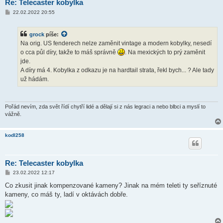
Re: Telecaster kobylka
P
22.02.2022 20:55
ř
í
s
grock
píše:
p
ě
Na orig. US fenderech nelze zaměnit vintage a modern kobylky, nesedí
v
o cca půl díry, takže to máš správně
. Na mexických to prý zaměnit
e
k
jde.
A díry má 4. Kobylka z odkazu je na hardtail strata, řekl bych... ? Ale tady
už hádám.
Pořád nevím, zda svět řídí chytří lidé a dělají si z nás legraci a nebo blbci a myslí to
vážně.
kodl258
Re: Telecaster kobylka
P
23.02.2022 12:17
ř
í
Co zkusit jinak kompenzované kameny? Jinak na mém teleti ty seříznuté
s
kameny, co máš ty, ladí v oktávách dobře.
p
ě
v
e
k