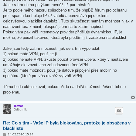
Já se s tím doma potýkám rovněž již pár měsíců.
Je to podle mého názoru způsobeno tím, že phpBB fórum pro ochranu
proti spamu kontroluje IP uživatelů a porovnává jej s externí
celosvětovou blacklist databází. Tuto skutečnost nemám možnost nijak v
nastavení fóra změnit, alespoň jsem na to zatím nepřišel.
Pokud vám pak váš internetový provider přiděluje dynamickou IP, je
možné, že použil takovou, která byla předtím již zařazena na blacklist.
Jaké jsou tedy zatím možnosti, jak se s tím vypořádat:
1) pokud máte VPN, použijte ji
2) pokud nemáte VPN, zkuste použít browser Opera, který v nastavení
umožňuje aktivovat jeho zabudovanou free VPN.
3) pokud máte možnost, použijte datové připojení přes mobilního
operátora (které pro vás rovněž vytváří VPN)
Téma budu aktualizovat, pokud přijdu na další možnosti řešení tohoto
problému.
Trevor
Odborník
Re: Co s tím - Vaše IP byla blokována, protože je obsažena v
blacklistu
P
14.02.2020 15:34