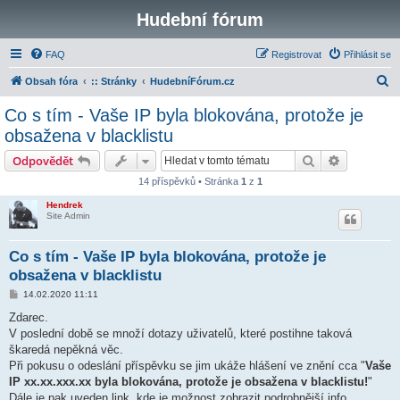
Hudební fórum
FAQ
Registrovat
Přihlásit se
H
Obsah fóra
:: Stránky
HudebníFórum.cz
l
Co s tím - Vaše IP byla blokována, protože je
e
obsažena v blacklistu
d
Hledat
Pokročilé 
Odpovědět
a
14 příspěvků • Stránka
1
z
1
t
Hendrek
Site Admin
Co s tím - Vaše IP byla blokována, protože je
obsažena v blacklistu
P
14.02.2020 11:11
ř
í
Zdarec.
s
V poslední době se množí dotazy uživatelů, které postihne taková
p
ě
škaredá nepěkná věc.
v
Při pokusu o odeslání příspěvku se jim ukáže hlášení ve znění cca "
Vaše
e
k
IP xx.xx.xxx.xx byla blokována, protože je obsažena v blacklistu!
"
Dále je pak uveden link, kde je možnost zobrazit podrobnější info.