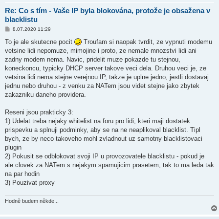
Re: Co s tím - Vaše IP byla blokována, protože je obsažena v
blacklistu
P
8.07.2020 11:29
ř
í
To je ale skutecne pocit
Troufam si naopak tvrdit, ze vypnuti modemu
s
vetsine lidi nepomuze, mimojine i proto, ze nemale mnozstvi lidi ani
p
ě
zadny modem nema. Navic, pridelit muze pokazde tu stejnou,
v
koneckoncu, typicky DHCP server takove veci dela. Druhou veci je, ze
e
k
vetsina lidi nema stejne verejnou IP, takze je uplne jedno, jestli dostavaj
jednu nebo druhou - z venku za NATem jsou videt stejne jako zbytek
zakazniku daneho providera.
Reseni jsou prakticky 3:
1) Udelat treba nejaky whitelist na foru pro lidi, kteri maji dostatek
prispevku a splnuji podminky, aby se na ne neaplikoval blacklist. Tipl
bych, ze by neco takoveho mohl zvladnout uz samotny blacklistovaci
plugin
2) Pokusit se odblokovat svoji IP u provozovatele blacklistu - pokud je
ale clovek za NATem s nejakym spamujicim prasetem, tak to ma leda tak
na par hodin
3) Pouzivat proxy
Hodně budem někde...