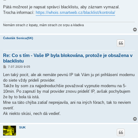
ř
í
Pátá možnost je napsat správci blacklistu, aby záznam vymazal.
s
Trocha informací:
https://whois.smartweb.cz/blacklist/kontrola/
p
ě
v
e
Nemám strach z lopaty, mám strach ze srpu a kladiva
k
Čobolák Senica(SK)
Re: Co s tím - Vaše IP byla blokována, protože je obsažena v
blacklistu
P
7.07.2020 9:05
ř
í
Len taký pocit, ale ak nemáte pevnú IP tak Vám ju pri prihlásení modemu
s
do siete vždy pridelí provider.
p
ě
Takže by som za najjednoduchšie považoval vypnutie modemu na 5-
v
10min. Po zapnutí by mal provider znovu prideliť IP, avšak pochybujem
e
k
že by to bola tá istá.
Mne sa táto chýba zatiaľ neprejavila, ani na iných fórach, tak to neviem
overiť.
Ak niekto skúsi, nech dá vedieť.
SUK