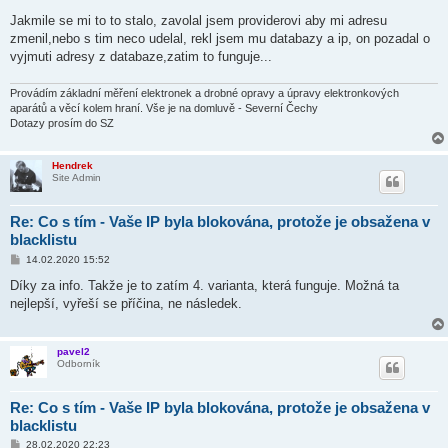
ř
í
Jakmile se mi to to stalo, zavolal jsem providerovi aby mi adresu
s
zmenil,nebo s tim neco udelal, rekl jsem mu databazy a ip, on pozadal o
p
ě
vyjmuti adresy z databaze,zatim to funguje...
v
e
k
Provádím základní měření elektronek a drobné opravy a úpravy elektronkových
aparátů a věcí kolem hraní. Vše je na domluvě - Severní Čechy
Dotazy prosím do SZ
Hendrek
Site Admin
Re: Co s tím - Vaše IP byla blokována, protože je obsažena v
blacklistu
P
14.02.2020 15:52
ř
í
Díky za info. Takže je to zatím 4. varianta, která funguje. Možná ta
s
nejlepší, vyřeší se příčina, ne následek.
p
ě
v
e
pavel2
k
Odborník
Re: Co s tím - Vaše IP byla blokována, protože je obsažena v
blacklistu
P
28.02.2020 22:23