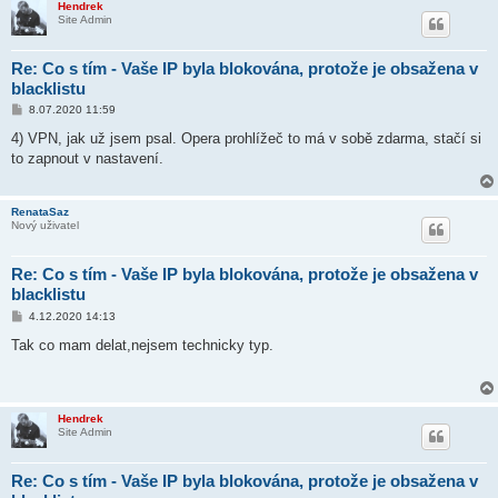
Hendrek
Site Admin
Re: Co s tím - Vaše IP byla blokována, protože je obsažena v
blacklistu
P
8.07.2020 11:59
ř
í
4) VPN, jak už jsem psal. Opera prohlížeč to má v sobě zdarma, stačí si
s
to zapnout v nastavení.
p
ě
v
e
RenataSaz
k
Nový uživatel
Re: Co s tím - Vaše IP byla blokována, protože je obsažena v
blacklistu
P
4.12.2020 14:13
ř
í
Tak co mam delat,nejsem technicky typ.
s
p
ě
v
e
Hendrek
k
Site Admin
Re: Co s tím - Vaše IP byla blokována, protože je obsažena v