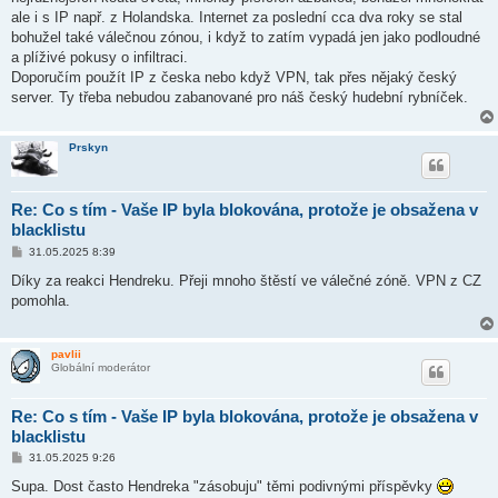
e
k
ale i s IP např. z Holandska. Internet za poslední cca dva roky se stal
bohužel také válečnou zónou, i když to zatím vypadá jen jako podloudné
a plíživé pokusy o infiltraci.
Doporučím použít IP z česka nebo když VPN, tak přes nějaký český
server. Ty třeba nebudou zabanované pro náš český hudební rybníček.
Prskyn
Re: Co s tím - Vaše IP byla blokována, protože je obsažena v
blacklistu
P
31.05.2025 8:39
ř
í
Díky za reakci Hendreku. Přeji mnoho štěstí ve válečné zóně. VPN z CZ
s
pomohla.
p
ě
v
e
pavlii
k
Globální moderátor
Re: Co s tím - Vaše IP byla blokována, protože je obsažena v
blacklistu
P
31.05.2025 9:26
ř
í
Supa. Dost často Hendreka "zásobuju" těmi podivnými příspěvky
s