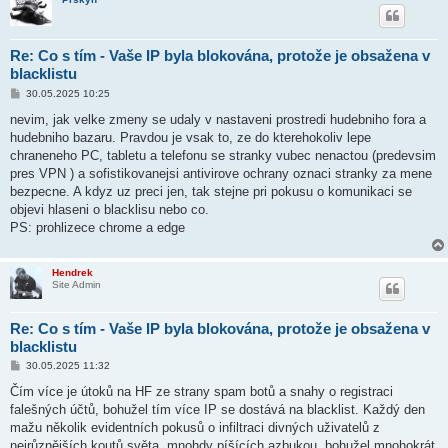
Re: Co s tím - Vaše IP byla blokována, protože je obsažena v
blacklistu
P
30.05.2025 10:25
ř
í
nevim, jak velke zmeny se udaly v nastaveni prostredi hudebniho fora a
s
hudebniho bazaru. Pravdou je vsak to, ze do kterehokoliv lepe
p
ě
chraneneho PC, tabletu a telefonu se stranky vubec nenactou (predevsim
v
pres VPN ) a sofistikovanejsi antivirove ochrany oznaci stranky za mene
e
k
bezpecne. A kdyz uz preci jen, tak stejne pri pokusu o komunikaci se
objevi hlaseni o blacklisu nebo co.
PS: prohlizece chrome a edge
Hendrek
Site Admin
Re: Co s tím - Vaše IP byla blokována, protože je obsažena v
blacklistu
P
30.05.2025 11:32
ř
í
Čím více je útoků na HF ze strany spam botů a snahy o registraci
s
falešných účtů, bohužel tím více IP se dostává na blacklist. Každý den
p
ě
mažu několik evidentních pokusů o infiltraci divných uživatelů z
v
nejrůznějších koutů světa, mnohdy píšících azbukou, bohužel mnohokrát