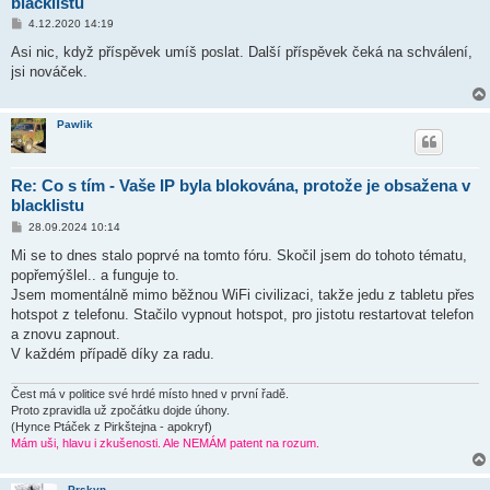
blacklistu
P
4.12.2020 14:19
ř
í
Asi nic, když příspěvek umíš poslat. Další příspěvek čeká na schválení,
s
jsi nováček.
p
ě
v
e
Pawlik
k
Re: Co s tím - Vaše IP byla blokována, protože je obsažena v
blacklistu
P
28.09.2024 10:14
ř
í
Mi se to dnes stalo poprvé na tomto fóru. Skočil jsem do tohoto tématu,
s
popřemýšlel.. a funguje to.
p
ě
Jsem momentálně mimo běžnou WiFi civilizaci, takže jedu z tabletu přes
v
hotspot z telefonu. Stačilo vypnout hotspot, pro jistotu restartovat telefon
e
k
a znovu zapnout.
V každém případě díky za radu.
Čest má v politice své hrdé místo hned v první řadě.
Proto zpravidla už zpočátku dojde úhony.
(Hynce Ptáček z Pirkštejna - apokryf)
Mám uši, hlavu i zkušenosti. Ale NEMÁM patent na rozum.
Prskyn