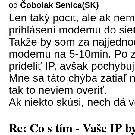
od
Čobolák Senica(SK)
Len taký pocit, ale ak nem
prihlásení modemu do siete
Takže by som za najjedno
modemu na 5-10min. Po za
prideliť IP, avšak pochybuj
Mne sa táto chýba zatiaľ n
tak to neviem overiť.
Ak niekto skúsi, nech dá v
Re: Co s tím - Vaše IP b