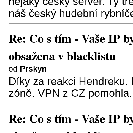
nějaký český server. Ty 
náš český hudební rybníč
Re: Co s tím - Vaše IP b
obsažena v blacklistu
od
Prskyn
Díky za reakci Hendreku. 
zóně. VPN z CZ pomohla.
Re: Co s tím - Vaše IP b