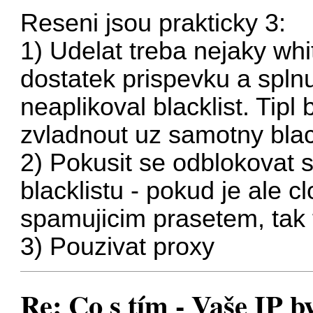
Reseni jsou prakticky 3:
1) Udelat treba nejaky white
dostatek prispevku a spln
neaplikoval blacklist. Tip
zvladnout uz samotny black
2) Pokusit se odblokovat s
blacklistu - pokud je ale
spamujicim prasetem, tak 
3) Pouzivat proxy
Re: Co s tím - Vaše IP b