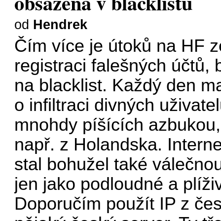
obsažena v blacklistu
od
Hendrek
Čím více je útoků na HF z
registraci falešných účtů,
na blacklist. Každý den m
o infiltraci divných uživat
mnohdy píšících azbukou, 
např. z Holandska. Intern
stal bohužel také válečno
jen jako podloudné a plíživ
Doporučím použít IP z če