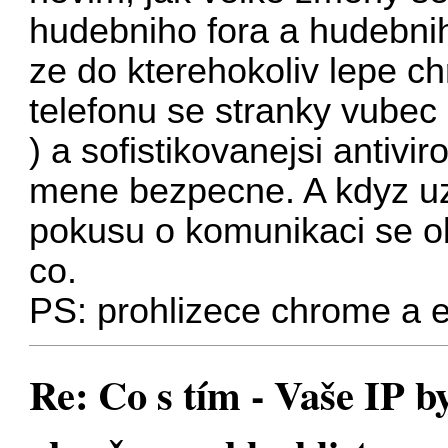
hudebniho fora a hudebnih
ze do kterehokoliv lepe c
telefonu se stranky vube
) a sofistikovanejsi antiv
mene bezpecne. A kdyz uz p
pokusu o komunikaci se ob
co.
PS: prohlizece chrome a 
Re: Co s tím - Vaše IP b