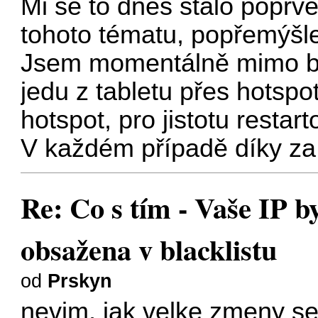
Mi se to dnes stalo poprvé
tohoto tématu, popřemýšlel
Jsem momentálně mimo běž
jedu z tabletu přes hotspot
hotspot, pro jistotu restar
V každém případě díky za
Re: Co s tím - Vaše IP b
obsažena v blacklistu
od
Prskyn
nevim, jak velke zmeny se