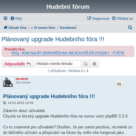
Hudební fórum
FAQ
Registrovat
Přihlásit se
H
Obsah fóra
:: O tomto fóru
Oznámení
l
Plánovaný upgrade Hudebního fóra !!!
e
Pravidla fóra
d
FAQ - KDE NAJÍT ODPOVĚDI NA NEJČASTĚJŠÍ OTÁZKY - ČTĚTE
a
Hledat
Pokročilé hledání
Odpovědět
t
1 příspěvek • Stránka
1
z
1
Hendrek
Site Admin
Plánovaný upgrade Hudebního fóra !!!
P
19.01.2023 10:59
ř
í
Zdravím drazí uživatelé.
s
Chystá se brzský upgrade Hudebního fóra na novou verzi phpBB 3.3.X.
p
ě
v
Co to znamená pro uživatele? Doufám, že jen samá pozitiva, nicméně co
e
k
do běžného užívání a přispívání na fórum by mělo vše fungovat jako