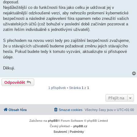
doposud.
Nejdůležitější co do funkčnosti fóra jako celku je udržovat jej v
nejaktuálnější odzkoušené verzi, aby nehrozilo prolomení kybernetické
bezpečnosti a následné zaplevelení fóra spamem nebo zneužití vašich
uživatelských účtů (což bohužel v poslední době začínám pozorovat a
zatím řeším individuálně s jednotlivými uživateli).
S přechodem na novou verzi tedy pro zajištění bezpečnosti zvažujeme,
že u stávajících uživatelů budeme požadovat změnu jejich stávajícího
hesla. Pokud budete tedy k tomuto vyzváni, aktualizujte si přístupové
údaje.
Děkuji.
Odpovědět
1 příspěvek • Stránka
1
z
1
Přejít na
Obsah fóra
Smazat cookies
Všechny časy jsou v
UTC+01:00
Založeno na
phpBB
® Forum Software © phpBB Limited
Český překlad –
phpBB.cz
Soukromí
|
Podmínky