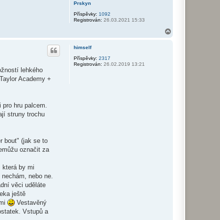
Prskyn
Příspěvky:
1092
Registrován:
26.03.2021 15:33
N
a
h
himself
o
r
Příspěvky:
2317
Registrován:
26.02.2019 13:21
u
ožností lehkého
é Taylor Academy +
i pro hru palcem.
jí struny trochu
 bout" (jak se to
nemůžu označit za
 která by mi
ru nechám, nebo ne.
dní věci uděláte
eka ještě
emi
Vestavěný
ostatek. Vstupů a