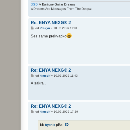
BGD
≋ Baritone Guitar Dreams
≋Dreams Are Messages From The Deep≋
Re: ENYA NEXG® 2
P
od
Prskyn
»
10.05.2026 11:31
ř
í
Ses same prekvapko
s
p
ě
v
e
k
Re: ENYA NEXG® 2
P
od
himself
»
10.05.2026 11:43
ř
í
A sakra..
s
p
ě
v
e
k
Re: ENYA NEXG® 2
P
od
himself
»
10.05.2026 17:29
ř
í
s
hyenik
píše:
p
ě