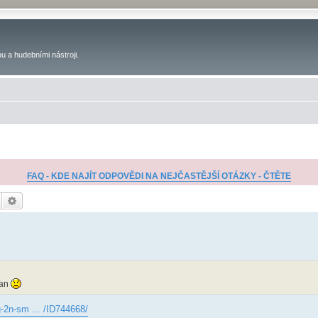
u a hudebními nástroji.
FAQ - KDE NAJÍT ODPOVĚDI NA NEJČASTĚJŠÍ OTÁZKY - ČTĚTE
Hledat
Pokročilé hledání
dan
-2n-sm ... /ID744668/