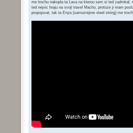
me trochu nakopla ta Lava na kterou sem si ted zadrnkal, 
ted nejvic hraju na svoji travel Macho, protoze ji mam pos
propojovat, tak ta Enya (samozrejme steel string) me troc