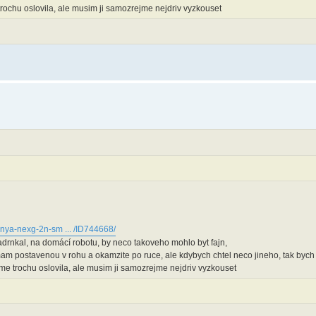
trochu oslovila, ale musim ji samozrejme nejdriv vyzkouset
enya-nexg-2n-sm ... /ID744668/
adrnkal, na domácí robotu, by neco takoveho mohlo byt fajn,
i mam postavenou v rohu a okamzite po ruce, ale kdybych chtel neco jineho, tak byc
 me trochu oslovila, ale musim ji samozrejme nejdriv vyzkouset