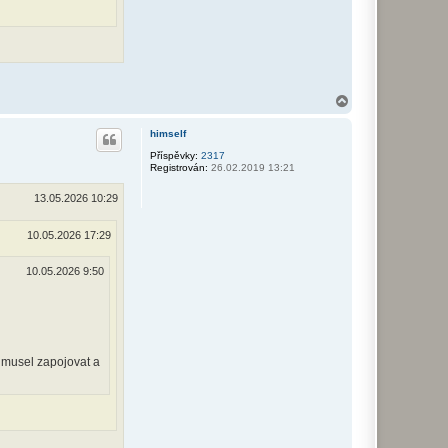
N
a
h
himself
o
r
Příspěvky:
2317
Registrován:
26.02.2019 13:21
u
13.05.2026 10:29
10.05.2026 17:29
10.05.2026 9:50
h musel zapojovat a