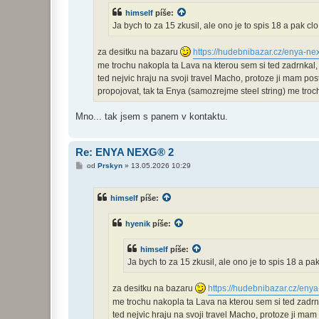
v
himself
píše:
e
k
Ja bych to za 15 zkusil, ale ono je to spis 18 a pak cl
za desitku na bazaru
https://hudebnibazar.cz/enya-ne
me trochu nakopla ta Lava na kterou sem si ted zadrnkal,
ted nejvic hraju na svoji travel Macho, protoze ji mam po
propojovat, tak ta Enya (samozrejme steel string) me troc
Mno... tak jsem s panem v kontaktu.
Re: ENYA NEXG® 2
P
od
Prskyn
»
13.05.2026 10:29
ř
í
s
himself
píše:
p
ě
v
hyenik
píše:
e
k
himself
píše:
Ja bych to za 15 zkusil, ale ono je to spis 18 a pa
za desitku na bazaru
https://hudebnibazar.cz/enya
me trochu nakopla ta Lava na kterou sem si ted zadrn
ted nejvic hraju na svoji travel Macho, protoze ji ma