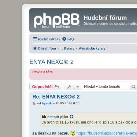
Hudební fórum
Diskuze o všem, co souvisí s hudbo
Rychlé odkazy
FAQ
Obsah fóra
:: Kytary
Akustické kytary
ENYA NEXG® 2
Pravidla fóra
Odpovědět
Re: ENYA NEXG® 2
P
od
hyenik
»
10.05.2026 9:50
ř
í
s
himself
píše:
p
ě
Ja bych to za 15 zkusil, ale ono je to spis 18 a pak clo a 
v
e
k
za desitku na bazaru
https://hudebnibazar.cz/enya-nexg