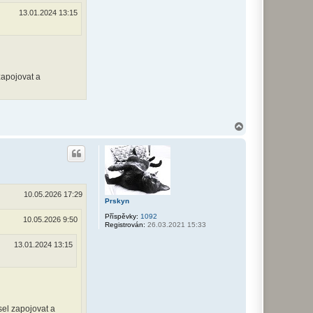
13.01.2024 13:15
zapojovat a
N
a
h
o
r
u
10.05.2026 17:29
Prskyn
Příspěvky:
1092
10.05.2026 9:50
Registrován:
26.03.2021 15:33
13.01.2024 13:15
sel zapojovat a