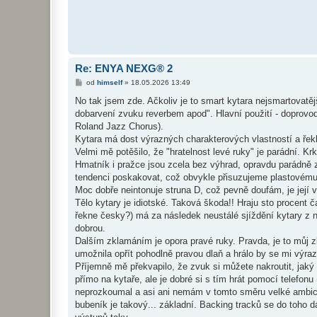
ě
v
e
k
Re: ENYA NEXG® 2
P
od
himself
»
18.05.2026 13:49
ř
í
No tak jsem zde. Ačkoliv je to smart kytara nejsmartovatě
s
dobarvení zvuku reverbem apod". Hlavní použití - doprovo
p
ě
Roland Jazz Chorus).
v
Kytara má dost výrazných charakterových vlastností a řek
e
k
Velmi mě potěšilo, že "hratelnost levé ruky" je parádní. K
Hmatník i pražce jsou zcela bez výhrad, opravdu parádně z
tendenci poskakovat, což obvykle přisuzujeme plastovému o
Moc dobře neintonuje struna D, což pevně doufám, je její 
Tělo kytary je idiotské. Taková škoda!! Hraju sto procent 
řekne česky?) má za následek neustálé sjíždění kytary z 
dobrou.
Dalším zklamáním je opora pravé ruky. Pravda, je to můj zl
umožnila opřít pohodlně pravou dlaň a hrálo by se mi výrazn
Příjemně mě překvapilo, že zvuk si můžete nakroutit, jaký 
přímo na kytaře, ale je dobré si s tím hrát pomocí telefon
neprozkoumal a asi ani nemám v tomto směru velké ambice.
bubeník je takový... základní. Backing tracků se do toho d