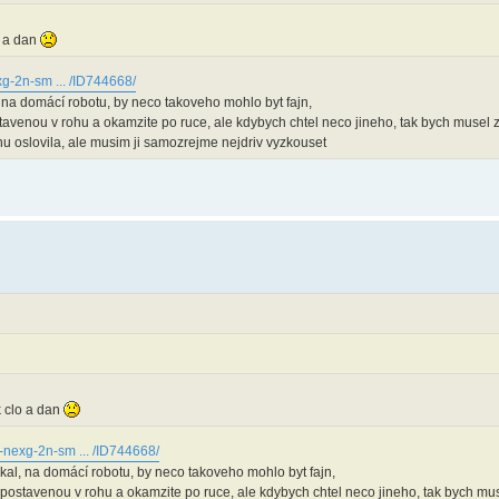
o a dan
xg-2n-sm ... /ID744668/
 na domácí robotu, by neco takoveho mohlo byt fajn,
stavenou v rohu a okamzite po ruce, ale kdybych chtel neco jineho, tak bych musel 
hu oslovila, ale musim ji samozrejme nejdriv vyzkouset
k clo a dan
-nexg-2n-sm ... /ID744668/
kal, na domácí robotu, by neco takoveho mohlo byt fajn,
m postavenou v rohu a okamzite po ruce, ale kdybych chtel neco jineho, tak bych mu