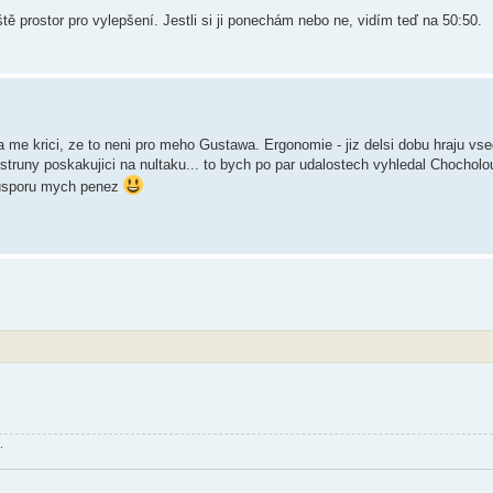
tě prostor pro vylepšení. Jestli si ji ponechám nebo ne, vidím teď na 50:50.
a me krici, ze to neni pro meho Gustawa. Ergonomie - jiz delsi dobu hraju vse
truny poskakujici na nultaku... to bych po par udalostech vyhledal Chocholo
a usporu mych penez
.