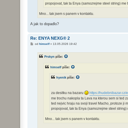
propojovat, tak ta Enya (samozrejme steel string) me 
Mno... tak jsem s panem v kontaktu.
A jak to dopadlo?
Re: ENYA NEXG® 2
P
od
himself
»
13.05.2026 19:42
ř
í
s
Prskyn
píše:
p
ě
v
himself
píše:
e
k
hyenik
píše:
za desitku na bazaru
https://hudebnibazar.cz/
me trochu nakopla ta Lava na kterou sem si ted z
ted nejvic hraju na svoji travel Macho, protoze j
propojovat, tak ta Enya (samozrejme steel string)
Mno... tak jsem s panem v kontaktu.