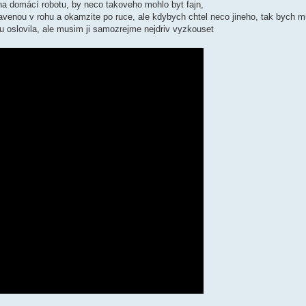
na domácí robotu, by neco takoveho mohlo byt fajn,
tavenou v rohu a okamzite po ruce, ale kdybych chtel neco jineho, tak bych m
hu oslovila, ale musim ji samozrejme nejdriv vyzkouset