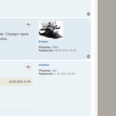
N
a
h
o
r
u
de. Chybejici opora
uska.
Prskyn
Příspěvky:
1092
Registrován:
26.03.2021 15:33
N
a
h
smelina
o
r
Příspěvky:
132
Registrován:
1.02.2017 12:35
u
18.05.2026 13:49