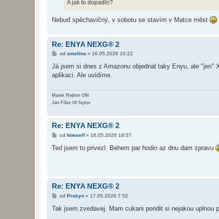
A jak to dopadlo?
Nebuď spěchavičný, v sobotu se stavím v Matce měst
Re: ENYA NEXG® 2
P
od
smelina
»
16.05.2026 10:22
ř
í
Já jsem si dnes z Amazonu objednal taky Enyu, ale "jen" X
s
aplikaci. Ale uvidíme.
p
ě
v
e
Marek Rejhon OM
k
Jan Fišer 00 Nylon
Re: ENYA NEXG® 2
P
od
himself
»
16.05.2026 18:57
ř
í
Ted jsem to privezl. Behem par hodin az dnu dam zpravu
s
p
ě
v
e
k
Re: ENYA NEXG® 2
P
od
Prskyn
»
17.05.2026 7:52
ř
í
Tak jsem zvedavej. Mam cukani poridit si nejakou uplnou p
s
p