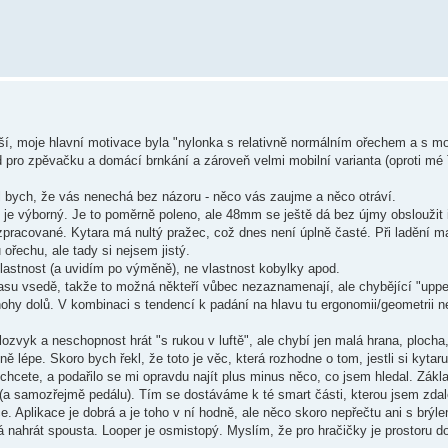
jší, moje hlavní motivace byla "nylonka s relativně normálním ořechem a s m
d pro zpěvačku a domácí brnkání a zároveň velmi mobilní varianta (oproti m
l bych, že vás nenechá bez názoru - něco vás zaujme a něco otráví.
rk je výborný. Je to poměrně poleno, ale 48mm se ještě dá bez újmy obsloužit 
pracované. Kytara má nultý pražec, což dnes není úplně časté. Při ladění ma
řechu, ale tady si nejsem jistý.
vlastnost (a uvidím po výměně), ne vlastnost kobylky apod.
času vsedě, takže to možná někteří vůbec nezaznamenají, ale chybějící "upper
nohy dolů. V kombinaci s tendencí k padání na hlavu tu ergonomii/geometrii 
ozvyk a neschopnost hrát "s rukou v luftě", ale chybí jen malá hrana, plocha,
ě lépe. Skoro bych řekl, že toto je věc, která rozhodne o tom, jestli si kyta
chcete, a podařilo se mi opravdu najít plus minus něco, co jsem hledal. Zákla
u (a samozřejmě pedálu). Tím se dostáváme k té smart části, kterou jsem zdal
 Aplikace je dobrá a je toho v ní hodně, ale něco skoro nepřečtu ani s brýl
á nahrát spousta. Looper je osmistopý. Myslím, že pro hračičky je prostoru d