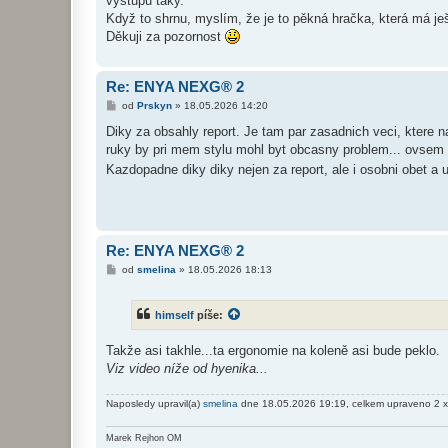
výstupů taky.
Když to shrnu, myslím, že je to pěkná hračka, která má ješ
Děkuji za pozornost
Re: ENYA NEXG® 2
P
od
Prskyn
»
18.05.2026 14:20
ř
í
Diky za obsahly report. Je tam par zasadnich veci, ktere n
s
ruky by pri mem stylu mohl byt obcasny problem... ovsem s
p
ě
Kazdopadne diky diky nejen za report, ale i osobni obet 
v
e
k
Re: ENYA NEXG® 2
P
od
smelina
»
18.05.2026 18:13
ř
í
s
himself
píše:
p
ě
v
Takže asi takhle...ta ergonomie na koleně asi bude peklo.
e
k
Viz video níže od hyenika...
Naposledy upravil(a)
smelina
dne 18.05.2026 19:19, celkem upraveno 2 x
Marek Rejhon OM