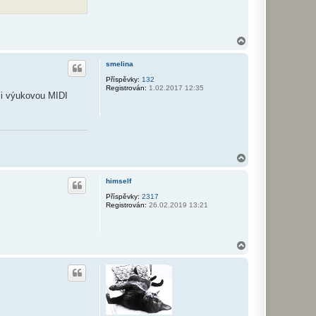
N
a
h
smelina
o
r
Příspěvky:
132
Registrován:
1.02.2017 12:35
u
oji výukovou MIDI
N
a
h
himself
o
r
Příspěvky:
2317
Registrován:
26.02.2019 13:21
u
N
a
h
o
r
u