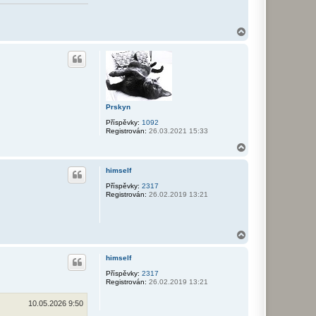
N
a
h
o
r
u
Prskyn
Příspěvky:
1092
Registrován:
26.03.2021 15:33
N
a
h
himself
o
r
Příspěvky:
2317
Registrován:
26.02.2019 13:21
u
N
a
h
himself
o
r
Příspěvky:
2317
Registrován:
26.02.2019 13:21
u
10.05.2026 9:50