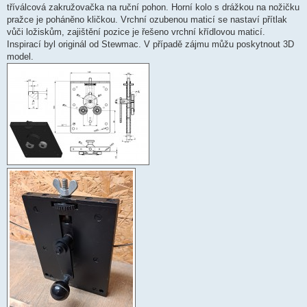
v
tříválcová zakružovačka na ruční pohon. Horní kolo s drážkou na nožičku
e
k
pražce je poháněno kličkou. Vrchní ozubenou maticí se nastaví přítlak
vůči ložiskům, zajištění pozice je řešeno vrchní křídlovou maticí.
Inspirací byl originál od Stewmac. V případě zájmu můžu poskytnout 3D
model.