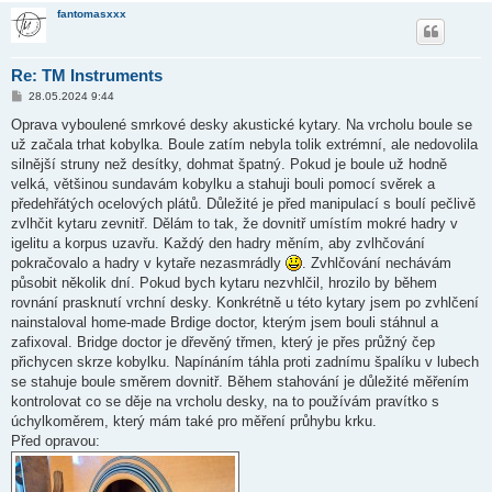
fantomasxxx
Re: TM Instruments
P
28.05.2024 9:44
ř
í
Oprava vyboulené smrkové desky akustické kytary. Na vrcholu boule se
s
už začala trhat kobylka. Boule zatím nebyla tolik extrémní, ale nedovolila
p
ě
silnější struny než desítky, dohmat špatný. Pokud je boule už hodně
v
velká, většinou sundavám kobylku a stahuji bouli pomocí svěrek a
e
k
předehřátých ocelových plátů. Důležité je před manipulací s boulí pečlivě
zvlhčit kytaru zevnitř. Dělám to tak, že dovnitř umístím mokré hadry v
igelitu a korpus uzavřu. Každý den hadry měním, aby zvlhčování
pokračovalo a hadry v kytaře nezasmrádly
. Zvhlčování nechávám
působit několik dní. Pokud bych kytaru nezvhlčil, hrozilo by během
rovnání prasknutí vrchní desky. Konkrétně u této kytary jsem po zvhlčení
nainstaloval home-made Brdige doctor, kterým jsem bouli stáhnul a
zafixoval. Bridge doctor je dřevěný třmen, který je přes průžný čep
přichycen skrze kobylku. Napínáním táhla proti zadnímu špalíku v lubech
se stahuje boule směrem dovnitř. Během stahování je důležité měřením
kontrolovat co se děje na vrcholu desky, na to používám pravítko s
úchylkoměrem, který mám také pro měření průhybu krku.
Před opravou: