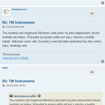
ě
v
e
fantomasxxx
k
Re: TM Instruments
P
15.03.2024 9:24
ř
í
Tou modrou mě inspiroval Michnov, kde jsem na jeho doporučení zkusil
s
mořidlo od milesi. Původně ta kytara měla mít top z ořechu a hnědý
p
ě
kabát. Nakonec jsem rád, že jsem jí nechal takto jednoduchou bez extra
v
topu, bindingu atd.
e
k
TM instruments
viewtopic.php?t=48320
HoSl
Re: TM Instruments
P
15.03.2024 10:52
ř
í
s
fantomasxxx
píše:
p
ě
Tou modrou mě inspiroval Michnov, kde jsem na jeho doporučení zkusil
v
mořidlo od milesi. Původně ta kytara měla mít top z ořechu a hnědý
e