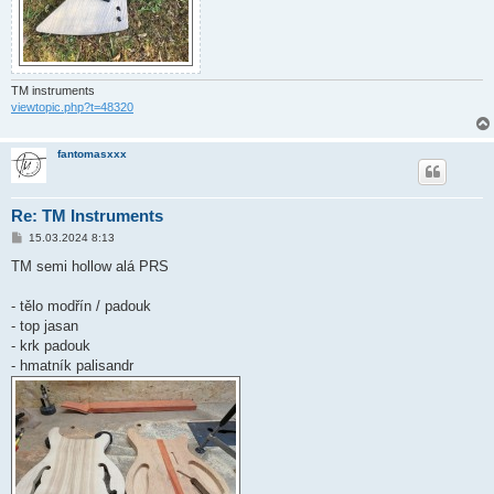
TM instruments
viewtopic.php?t=48320
fantomasxxx
Re: TM Instruments
P
15.03.2024 8:13
ř
í
TM semi hollow alá PRS
s
p
ě
- tělo modřín / padouk
v
- top jasan
e
k
- krk padouk
- hmatník palisandr