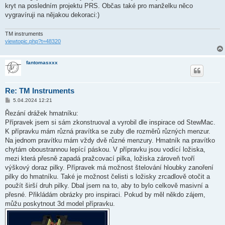
kryt na posledním projektu PRS. Občas také pro manželku něco
vygravíruji na nějakou dekoraci:)
TM instruments
viewtopic.php?t=48320
fantomasxxx
Re: TM Instruments
P
5.04.2024 12:21
ř
í
Řezání drážek hmatníku:
s
Přípravek jsem si sám zkonstruoval a vyrobil dle inspirace od StewMac.
p
ě
K přípravku mám různá pravítka se zuby dle rozměrů různých menzur.
v
Na jednom pravítku mám vždy dvě různé menzury. Hmatník na pravítko
e
k
chytám oboustrannou lepící páskou. V přípravku jsou vodící ložiska,
mezi která přesně zapadá pražcovací pilka, ložiska zároveň tvoří
výškový doraz pilky. Přípravek má možnost štelování hloubky zanoření
pilky do hmatníku. Také je možnost čelisti s ložisky zrcadlově otočit a
použít širší druh pilky. Dbal jsem na to, aby to bylo celkově masivní a
přesné. Přikládám obrázky pro inspiraci. Pokud by měl někdo zájem,
můžu poskytnout 3d model přípravku.