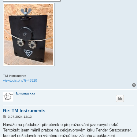
TM instruments
viewtopic.php?t=48320
fantomasxxx
Re: TM Instruments
P
3.07.2024 12:13
ř
í
Navážu na předchozí příspěvek o přepražcování javorových krků.
s
Tentokrát jsem měnil pražce na celojavorovém krku Fender Stratocaster,
p
ě
kde byl požadavek na výměnu pražců bez zásahu a poškození