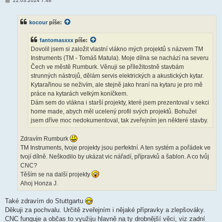
22.03.2024 7:48
ř
í
s
kocour
píše:
p
ě
v
fantomasxxx
píše:
e
k
Dovolil jsem si založit vlastní vlákno mých projektů s názvem TM
Instruments (TM - Tomáš Matula). Moje dílna se nachází na severu
Čech ve městě Rumburk. Věnuji se příležitostně stavbám
strunných nástrojů, dělám servis elektrických a akustických kytar.
Kytarařinou se neživím, ale stejně jako hraní na kytaru je pro mě
práce na kytarách velkým koníčkem.
Dám sem do vlákna i starší projekty, které jsem prezentoval v sekci
home made, abych měl ucelený profil svých projektů. Bohužel
jsem dříve moc nedokumentoval, tak zveřejním jen některé stavby.
Zdravím Rumburk
TM Instruments, tvoje projekty jsou perfektní. A ten systém a pořádek ve
tvojí dílně. Neškodilo by ukázat vic nářadí, přípravků a šablon. A co tvůj
CNC?
Těším se na další projekty
Ahoj Honza J.
Také zdravím do Stuttgartu
Děkuji za pochvalu. Určitě zveřejním i nějaké přípravky a zlepšováky.
CNC funguje a občas to využiju hlavně na ty drobnější věci, viz zadní