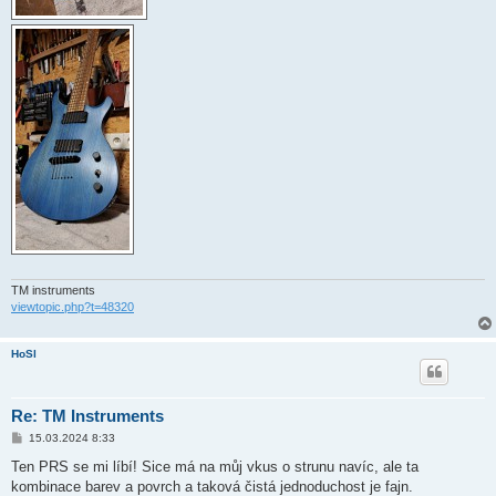
TM instruments
viewtopic.php?t=48320
HoSl
Re: TM Instruments
P
15.03.2024 8:33
ř
í
Ten PRS se mi líbí! Sice má na můj vkus o strunu navíc, ale ta
s
kombinace barev a povrch a taková čistá jednoduchost je fajn.
p