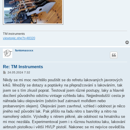
TM instruments
viewtopic.php?t=48320
fantomasxxx
Re: TM Instruments
P
24.05.2024 7:32
ř
í
Nikdy se mi moc nechtělo pouštět se do refretu lakovaných javorových
s
krků. Množily se dotazy a poptávky na přepražcování s lakováním, tak
p
ě
jsem se s tím zkusil poprat. Testoval jsem různé postupy, laky a hlavně
v
docílení původního odstínu vintage vzhledu laku. Nejjednodušší cesta je
e
k
náhrada laku olejováním (odstín buď zatmavit mořidlem nebo
probarveným olejem). Olejování jsem zavrhnul, vzhled i odolnost je něco
jiného než původní lak. Pak přišlo na řadu nitro s barvítky a nitro na
namořený odstín. Výsledky s nitrem pěkné, ale odolnost na hmatníku se
mi moc nezdála. Experimentoval jsem i s různou hustotou laku, lakování
airbrush pistolkou i větší HVLP pistolí. Nakonec se mi nejvíce osvědčila