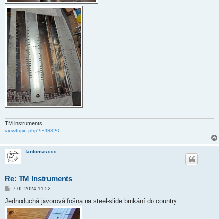
TM instruments
viewtopic.php?t=48320
fantomasxxx
Re: TM Instruments
P
7.05.2024 11:52
ř
í
Jednoduchá javorová fošna na steel-slide brnkání do country.
s
p
ě