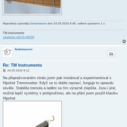
Naposledy upravil(a)
fantomasxxx
dne 24.05.2024 9:48, celkem upraveno 1 x.
TM instruments
viewtopic.php?t=48320
fantomasxxx
Re: TM Instruments
P
24.05.2024 8:12
ř
í
Na přepražcovaném stratu jsem pak instaloval a experimentoval s
s
Hipshot Tremmsetter. Když se to dobře nastaví, funguje to opravdu
p
ě
skvěle. Stabilita tremola a ladění se tím výrazně zlepšila. Jsou i jiné,
v
možná lepší systémy s protipružinou, ale na přání jsem použil klasiku
e
k
Hipshot.