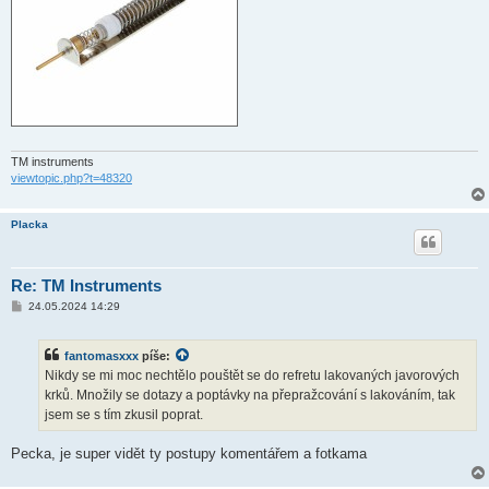
TM instruments
viewtopic.php?t=48320
Placka
Re: TM Instruments
P
24.05.2024 14:29
ř
í
s
fantomasxxx
píše:
p
ě
Nikdy se mi moc nechtělo pouštět se do refretu lakovaných javorových
v
krků. Množily se dotazy a poptávky na přepražcování s lakováním, tak
e
k
jsem se s tím zkusil poprat.
Pecka, je super vidět ty postupy komentářem a fotkama