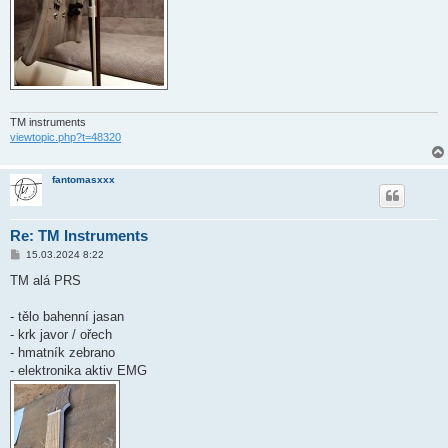
TM instruments
viewtopic.php?t=48320
fantomasxxx
Re: TM Instruments
P
15.03.2024 8:22
ř
í
TM alá PRS
s
p
ě
- tělo bahenní jasan
v
- krk javor / ořech
e
k
- hmatník zebrano
- elektronika aktiv EMG