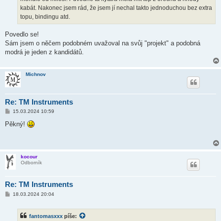
k
kabát. Nakonec jsem rád, že jsem jí nechal takto jednoduchou bez extra
topu, bindingu atd.
Povedlo se!
Sám jsem o něčem podobném uvažoval na svůj "projekt" a podobná
modrá je jeden z kandidátů.
Michnov
Re: TM Instruments
P
15.03.2024 10:59
ř
í
Pěkný!
s
p
ě
v
e
kocour
k
Odborník
Re: TM Instruments
P
18.03.2024 20:04
ř
í
s
fantomasxxx
píše:
p