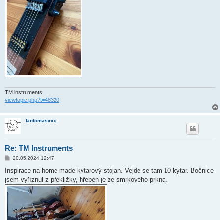
TM instruments
viewtopic.php?t=48320
fantomasxxx
Re: TM Instruments
P
20.05.2024 12:47
ř
í
Inspirace na home-made kytarový stojan. Vejde se tam 10 kytar. Bočnice
s
jsem vyříznul z překližky, hřeben je ze smrkového prkna.
p
ě
v
e
k