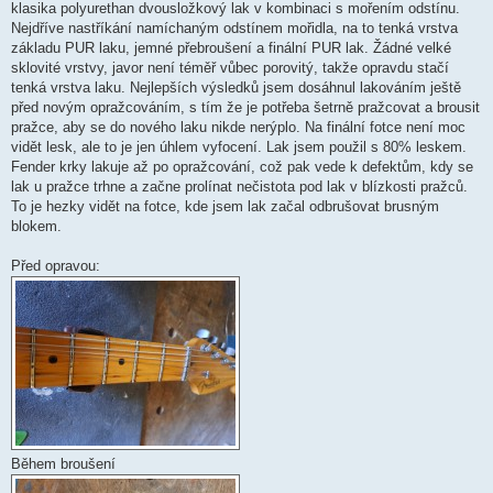
klasika polyurethan dvousložkový lak v kombinaci s mořením odstínu.
Nejdříve nastříkání namíchaným odstínem mořidla, na to tenká vrstva
základu PUR laku, jemné přebroušení a finální PUR lak. Žádné velké
sklovité vrstvy, javor není téměř vůbec porovitý, takže opravdu stačí
tenká vrstva laku. Nejlepších výsledků jsem dosáhnul lakováním ještě
před novým opražcováním, s tím že je potřeba šetrně pražcovat a brousit
pražce, aby se do nového laku nikde nerýplo. Na finální fotce není moc
vidět lesk, ale to je jen úhlem vyfocení. Lak jsem použil s 80% leskem.
Fender krky lakuje až po opražcování, což pak vede k defektům, kdy se
lak u pražce trhne a začne prolínat nečistota pod lak v blízkosti pražců.
To je hezky vidět na fotce, kde jsem lak začal odbrušovat brusným
blokem.
Před opravou:
Během broušení