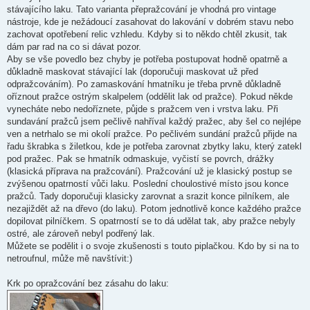
v
stávajícího laku. Tato varianta přepražcování je vhodná pro vintage
e
k
nástroje, kde je nežádoucí zasahovat do lakování v dobrém stavu nebo
zachovat opotřebení relic vzhledu. Kdyby si to někdo chtěl zkusit, tak
dám par rad na co si dávat pozor.
Aby se vše povedlo bez chyby je potřeba postupovat hodně opatrně a
důkladně maskovat stávající lak (doporučuji maskovat už před
odpražcováním). Po zamaskování hmatníku je třeba prvně důkladně
oříznout pražce ostrým skalpelem (oddělit lak od pražce). Pokud někde
vynecháte nebo nedoříznete, půjde s pražcem ven i vrstva laku. Při
sundavání pražců jsem pečlivě nahříval každý pražec, aby šel co nejlépe
ven a netrhalo se mi okolí pražce. Po pečlivém sundání pražců přijde na
řadu škrabka s žiletkou, kde je potřeba zarovnat zbytky laku, který zatekl
pod pražec. Pak se hmatník odmaskuje, vyčistí se povrch, drážky
(klasická příprava na pražcování). Pražcování už je klasický postup se
zvýšenou opatrností vůči laku. Poslední choulostivé místo jsou konce
pražců. Tady doporučuji klasicky zarovnat a srazit konce pilníkem, ale
nezajiždět až na dřevo (do laku). Potom jednotlivě konce každého pražce
dopilovat pilníčkem. S opatrností se to dá udělat tak, aby pražce nebyly
ostré, ale zároveň nebyl podřený lak.
Můžete se podělit i o svoje zkušenosti s touto piplačkou. Kdo by si na to
netroufnul, může mě navštívit:)
Krk po opražcování bez zásahu do laku: