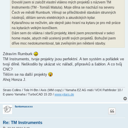
ě
Dovolil jsem si založit vlastní vlákno mých projektů s názvem TM
v
Instruments (TM - Tomáš Matula). Moje dílna se nachází na severu
e
k
Čech ve městě Rumburk. Věnuji se příležitostně stavbám strunných
nástrojů, dělám servis elektrických a akustických kytar.
Kytarařinou se neživím, ale stejně jako hraní na kytaru je pro mě práce
na kytarách velkým koníčkem.
Dám sem do vlákna i starší projekty, které jsem prezentoval v sekci
home made, abych měl ucelený profil svých projektů. Bohužel jsem
dříve moc nedokumentoval, tak zveřejním jen některé stavby.
Zdravím Rumburk
TM Instruments, tvoje projekty jsou perfektní. A ten systém a pořádek ve
tvojí dílně. Neškodilo by ukázat vic nářadí, přípravků a šablon. A co tvůj
CNC?
Těším se na další projekty
Ahoj Honza J.
Strato Collins / Tele H-Btn / Axis (MM copy) / Yamaha EZ AG midi / VOX Pathfinder 10 /
E-piano Yamaha / TurboCAD 15 2D /
www.yitars.de
fantomasxxx
Re: TM Instruments
P