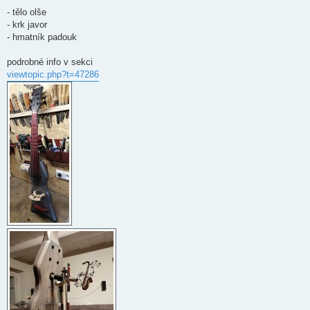
p
ě
- tělo olše
v
- krk javor
e
k
- hmatník padouk
podrobné info v sekci
viewtopic.php?t=47286