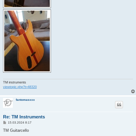
TM instruments
viewtopic.php?t=48320
fantomasxxx
Re: TM Instruments
P
15.03.2024 8:17
ř
í
TM Guitarcello
s