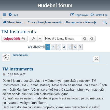
Hudební fórum
FAQ
Registrovat
Přihlásit se
H
Obsah fóra
:: Co se nikam jinam nevešlo
Home-made
Nástroje
l
TM Instruments
e
Hledat
Pokročilé 
Odpovědět
d
a
1
2
3
4
5
6
Další
108 příspěvků
t
fantomasxxx
TM Instruments
P
15.03.2024 8:07
ř
í
Dovolil jsem si založit vlastní vlákno mých projektů s názvem TM
s
Instruments (TM - Tomáš Matula). Moje dílna se nachází na severu Čech
p
ě
ve městě Rumburk. Věnuji se příležitostně stavbám strunných nástrojů,
v
dělám servis elektrických a akustických kytar.
e
k
Kytarařinou se neživím, ale stejně jako hraní na kytaru je pro mě práce
na kytarách velkým koníčkem.
Dám sem do vlákna i starší projekty, které jsem prezentoval v sekci