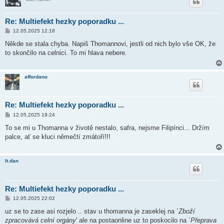
Re: Multiefekt hezky poporadku ...
P
12.05.2025 12:18
ř
í
Někde se stala chyba. Napiš Thomannovi, jestli od nich bylo vše OK, že
s
to skončilo na celnici. To mi hlava nebere.
p
ě
v
e
affordano
k
Re: Multiefekt hezky poporadku ...
P
12.05.2025 19:24
ř
í
To se mi u Thomanna v životě nestalo, safra, nejsme Filipínci... Držím
s
palce, ať se kluci němečtí zmátoří!!!
p
ě
v
e
lt.dan
k
Re: Multiefekt hezky poporadku ...
P
12.05.2025 22:02
ř
í
uz se to zase asi rozjelo .. stav u thomanna je zaseklej na `
Zboží
s
zpracovává celní orgány
' ale na postaonline uz to poskocilo na `
Přeprava
p