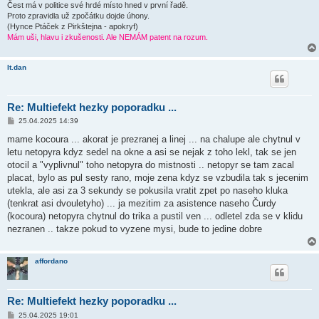
k
Čest má v politice své hrdé místo hned v první řadě.
Proto zpravidla už zpočátku dojde úhony.
(Hynce Ptáček z Pirkštejna - apokryf)
Mám uši, hlavu i zkušenosti. Ale NEMÁM patent na rozum.
lt.dan
Re: Multiefekt hezky poporadku ...
P
25.04.2025 14:39
ř
í
mame kocoura ... akorat je prezranej a linej ... na chalupe ale chytnul v
s
letu netopyra kdyz sedel na okne a asi se nejak z toho lekl, tak se jen
p
ě
otocil a "vyplivnul" toho netopyra do mistnosti .. netopyr se tam zacal
v
placat, bylo as pul sesty rano, moje zena kdyz se vzbudila tak s jecenim
e
k
utekla, ale asi za 3 sekundy se pokusila vratit zpet po naseho kluka
(tenkrat asi dvouletyho) ... ja mezitim za asistence naseho Čurdy
(kocoura) netopyra chytnul do trika a pustil ven ... odletel zda se v klidu
nezranen .. takze pokud to vyzene mysi, bude to jedine dobre
affordano
Re: Multiefekt hezky poporadku ...
P
25.04.2025 19:01