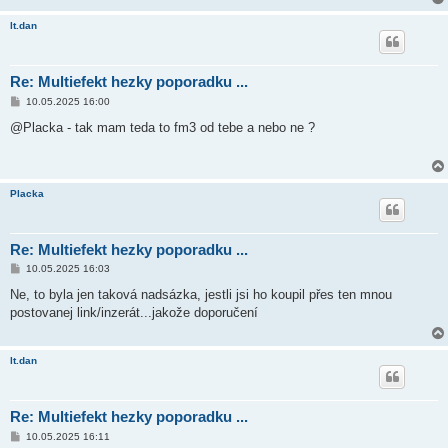
v
e
lt.dan
k
Re: Multiefekt hezky poporadku ...
P
10.05.2025 16:00
ř
í
@Placka - tak mam teda to fm3 od tebe a nebo ne ?
s
p
ě
v
e
Placka
k
Re: Multiefekt hezky poporadku ...
P
10.05.2025 16:03
ř
í
Ne, to byla jen taková nadsázka, jestli jsi ho koupil přes ten mnou
s
postovanej link/inzerát...jakože doporučení
p
ě
v
e
lt.dan
k
Re: Multiefekt hezky poporadku ...
P
10.05.2025 16:11
ř