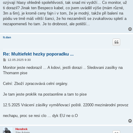
ozývají hlasy ohledně spolehlivosti, tak snad mi vydrží... Co monitor, už
e
k
ti dorazil? Jinak ten Bespeco kabel, co jsem uváděl výše (mám různé,
3m a 6m), je kromě ceny fajn i v tom, že je modrý, takže při balení na
pódiu ve tmě máš větší šanci, že ho nezaměníš se zvukařovou spletí a
nezapomeneš ho tam. Je to drobnost, ale potěší...
lt.dan
Re: Multiefekt hezky poporadku ...
P
12.05.2025 9:30
ř
í
Monitor jeste nedorazil ... A kdovi, jestli dorazi .. Sledovani zasilky na
s
Thomann pise
p
ě
v
Celní: Zboží zpracovává celní orgány.
e
k
Je tam jeste proklik na postaonline a tam to pise
12.5.2025 Vrácení zásilky vyměňovací poště. 22000 mezinárodní provoz
nechapu, proc se resi clo ... dyk EU ne o.O
Hendrek
Site Admin