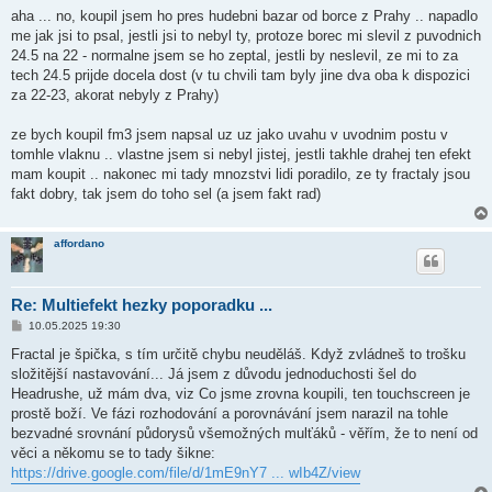
í
aha ... no, koupil jsem ho pres hudebni bazar od borce z Prahy .. napadlo
s
me jak jsi to psal, jestli jsi to nebyl ty, protoze borec mi slevil z puvodnich
p
ě
24.5 na 22 - normalne jsem se ho zeptal, jestli by neslevil, ze mi to za
v
tech 24.5 prijde docela dost (v tu chvili tam byly jine dva oba k dispozici
e
k
za 22-23, akorat nebyly z Prahy)
ze bych koupil fm3 jsem napsal uz uz jako uvahu v uvodnim postu v
tomhle vlaknu .. vlastne jsem si nebyl jistej, jestli takhle drahej ten efekt
mam koupit .. nakonec mi tady mnozstvi lidi poradilo, ze ty fractaly jsou
fakt dobry, tak jsem do toho sel (a jsem fakt rad)
affordano
Re: Multiefekt hezky poporadku ...
P
10.05.2025 19:30
ř
í
Fractal je špička, s tím určitě chybu neuděláš. Když zvládneš to trošku
s
složitější nastavování... Já jsem z důvodu jednoduchosti šel do
p
ě
Headrushe, už mám dva, viz Co jsme zrovna koupili, ten touchscreen je
v
prostě boží. Ve fázi rozhodování a porovnávání jsem narazil na tohle
e
k
bezvadné srovnání půdorysů všemožných mulťáků - věřím, že to není od
věci a někomu se to tady šikne:
https://drive.google.com/file/d/1mE9nY7 ... wIb4Z/view