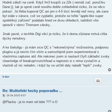
Hodně záleží na ceně. Když fm3 koupíš za 22k ( nemáš zač, poručíku
Dane:)), tak je oproti ceně nového dobře zohledněné riziko, že se něco
pokazí. Já třeba kupoval QC asi jen o 4-5 tisíc levněji než novy, ale zase
byl stále v záruce, což se vyplatilo, protože se tohle "apple-like super
spolehlivý zařízení" podalalo hned ve dvou ohledech, naštěstí vše
opravili v rámci Thomann záruky...
Jinak jasné, u techhle Digi věcí je riziko, že ti doma zůstane mrtvá cihla
dycky nenulovy.
A ke šteluňgu - já mám sice QC s "nekonečnýma" možnostma, podporou
pluginu a já nevím čím vším a samozřejmě jsem experimentoval s
vlastníma captures atd. Ale nakonec jsem si nastavil čtyři základní zvuky
clean/edge of breakup/crunch/lead a naprosto si s nima vystačím a
vlastně už nic neladim, i když by se určitě daly naladit "lepší" zvuky.
lt.dan
Re: Multiefekt hezky poporadku ...
P
26.04.2025 8:07
ř
í
@Placka - ja to mam od tebe ??? o.O
s
p
ě