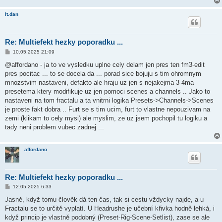
lt.dan
Re: Multiefekt hezky poporadku ...
P
10.05.2025 21:09
ř
í
@affordano - ja to ve vysledku uplne cely delam jen pres ten fm3-edit
s
pres pocitac ... to se docela da ... porad sice bojuju s tim ohromnym
p
ě
mnozstvim nastaveni, defakto ale hraju uz jen s nejakejma 3-4ma
v
presetema ktery modifikuje uz jen pomoci scenes a channels .. Jako to
e
k
nastaveni na tom fractalu a ta vnitrni logika Presets->Channels->Scenes
je proste fakt dobra .. Furt se s tim ucim, furt to vlastne nepouzivam na
zemi (klikam to cely mysi) ale myslim, ze uz jsem pochopil tu logiku a
tady neni problem vubec zadnej ...
affordano
Re: Multiefekt hezky poporadku ...
P
12.05.2025 6:33
ř
í
Jasně, když tomu člověk dá ten čas, tak si cestu vždycky najde, a u
s
Fractalu se to určitě vyplatí. U Headrushe je učební křivka hodně lehká, i
p
ě
když princip je vlastně podobný (Preset-Rig-Scene-Setlist), zase se ale
v