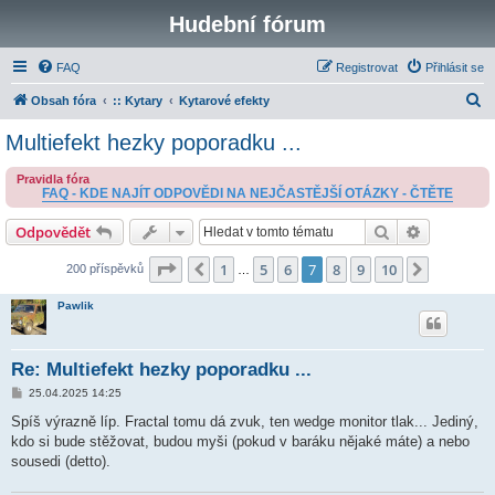
Hudební fórum
FAQ
Registrovat
Přihlásit se
H
Obsah fóra
:: Kytary
Kytarové efekty
l
Multiefekt hezky poporadku ...
e
Pravidla fóra
d
FAQ - KDE NAJÍT ODPOVĚDI NA NEJČASTĚJŠÍ OTÁZKY - ČTĚTE
a
Hledat
Pokročilé 
Odpovědět
t
Stránka
7
z
10
1
5
6
7
8
9
10
Předchozí
Další
200 příspěvků
…
Pawlik
Re: Multiefekt hezky poporadku ...
P
25.04.2025 14:25
ř
í
Spíš výrazně líp. Fractal tomu dá zvuk, ten wedge monitor tlak... Jediný,
s
kdo si bude stěžovat, budou myši (pokud v baráku nějaké máte) a nebo
p
ě
sousedi (detto).
v
e