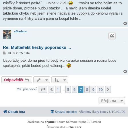
ě
zásilky k dodací poště.
' .. uplne v klidu
... trosku se toho bojim az to
v
prijde domu, protoze budou otazky ... a navic jsem dneska udelal
e
k
taktickou chybu neb jsem silene nadaval ze vybojka do xenonu vysla i s
vymenou na 4 litry a sam jsem si koupil tohle ...
affordano
Re: Multiefekt hezky poporadku ...
P
13.05.2025 5:34
ř
í
Uspořádej pak doma přes tu bedýnku karaoke session a rodina bude
s
spokojená, ještě budeš pochválenej...
p
ě
v
e
Odpovědět
k
Stránka
7
z
10
1
5
6
7
8
9
10
Předchozí
Další
200 příspěvků
…
Přejít na
Obsah fóra
Smazat cookies
Všechny časy jsou v
UTC+01:00
Založeno na
phpBB
® Forum Software © phpBB Limited
Český překlad –
phpBB.cz