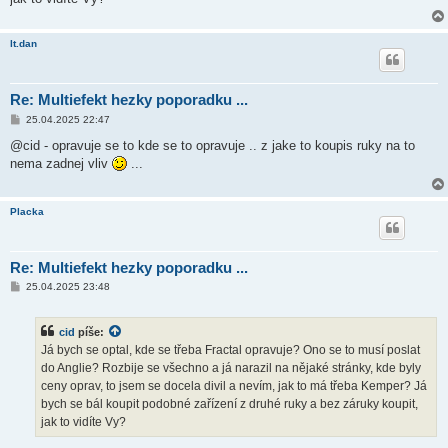
lt.dan
Re: Multiefekt hezky poporadku ...
P
25.04.2025 22:47
ř
í
@cid - opravuje se to kde se to opravuje .. z jake to koupis ruky na to
s
nema zadnej vliv
...
p
ě
v
e
Placka
k
Re: Multiefekt hezky poporadku ...
P
25.04.2025 23:48
ř
í
s
cid
píše:
p
ě
Já bych se optal, kde se třeba Fractal opravuje? Ono se to musí poslat
v
do Anglie? Rozbije se všechno a já narazil na nějaké stránky, kde byly
e
k
ceny oprav, to jsem se docela divil a nevím, jak to má třeba Kemper? Já
bych se bál koupit podobné zařízení z druhé ruky a bez záruky koupit,
jak to vidíte Vy?