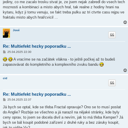
jediny, co me zacalo trosku stvat je, ze jsem nejak zabredl do vsech tech
moznosti a kombinaci a misto abych hral, tak realne z hodiny hrani na
kytaru, kdyz ji tomu venuju, se fakt treba pulku az tri ctvrte casu rejpu ve
fraktalu misto abych hral/cvicil ...
José
Re: Multiefekt hezky poporadku ...
P
25.04.2025 22:30
ř
í
A vracíme se na začátek vlákna - to ještě počkej až to budeš
s
zapasovávat do kompletního a komplexního zvuku bandu
p
ě
v
e
cid
k
Re: Multiefekt hezky poporadku ...
P
25.04.2025 22:37
ř
í
Já bych se optal, kde se třeba Fractal opravuje? Ono se to musí poslat
s
do Anglie? Rozbije se všechno a já narazil na nějaké stránky, kde byly
p
ě
ceny oprav, to jsem se docela divil a nevím, jak to má třeba Kemper? Já
v
bych se bál koupit podobné zařízení z druhé ruky a bez záruky koupit,
e
k
jak to vidíte Vy?