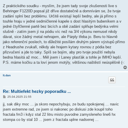
ř
í
Z praktického soudku - myslím, že jsem tady svoje zkušenosti live s
s
Behringer F1220D popsal již dříve dostatečně a domnívám se, že tvoje
p
ě
zadání splní bez problému. Určitě existují lepší bedny, ale já přímo s
v
touhle hraju v jedné sedmičlenné kapele s dost hlasitým bubeníkem a v
e
k
jedné čtyřčlenné partě bez bicích a obě zadání splňuje bedýnka velmi
slušně - zatím jsem jí na pódiu víc než na 3/4 výkonu nemusel nikdy
dávat, sice žádný metal nehrajem, ale Párply třeba jo. Beru to hlavně
jako referenční poslech, to důležité posílám druhým párem výstupů přímo
z Headrushe zvukaři, někdy ale hrajem kytary rovnou z pódia bez
přizvučení a jde to taky. Spíš se bojím, aby pro tvoje použití nebyla
bedna hlasitá až moc... Měl jsem i Laney plasťák a tohle je IMHO lepší.
P.S. máme kočku a ta loví jenom motýly, většinou naštěstí neúspěšně (-:
lt.dan
Re: Multiefekt hezky poporadku ...
P
25.04.2025 21:55
ř
í
jj, sak diky moc ... ja skoro nepochybuju, ze budu spokojenej ... navic
s
jsem extremne rad, ze jsem si nakonec po diskusi zde koupil toho
p
ě
fractala fm3 i kdyz stal 22 litru misto puvodne zamysleneho line6 hx
v
stompa co by stal 10 ... jsem z fractala uplne nadsenej ...
e
k