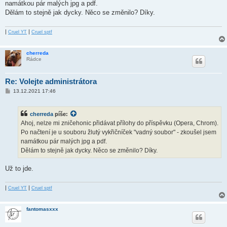
ě
namátkou pár malých jpg a pdf.
v
Dělám to stejně jak dycky. Něco se změnilo? Díky.
e
k
|
|
Cruel YT
Cruel sptf
cherreda
Rádce
Re: Volejte administrátora
P
13.12.2021 17:46
ř
í
s
cherreda
píše:
p
ě
Ahoj, nelze mi zničehonic přidávat přílohy do příspěvku (Opera, Chrom).
v
Po načtení je u souboru žlutý vykřičníček "vadný soubor" - zkoušel jsem
e
k
namátkou pár malých jpg a pdf.
Dělám to stejně jak dycky. Něco se změnilo? Díky.
Už to jde.
|
|
Cruel YT
Cruel sptf
fantomasxxx