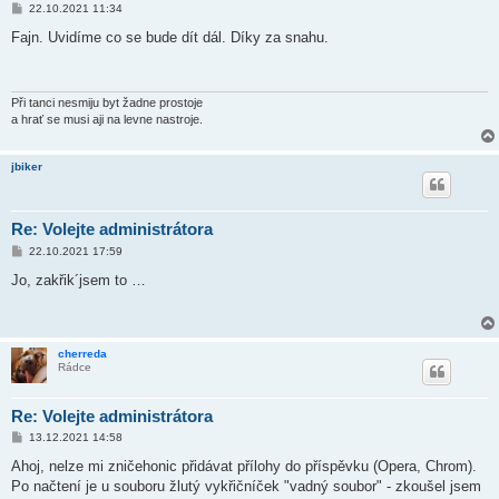
P
22.10.2021 11:34
ř
í
Fajn. Uvidíme co se bude dít dál. Díky za snahu.
s
p
ě
v
e
Při tanci nesmiju byt žadne prostoje
k
a hrať se musi aji na levne nastroje.
jbiker
Re: Volejte administrátora
P
22.10.2021 17:59
ř
í
Jo, zakřik´jsem to …
s
p
ě
v
e
cherreda
k
Rádce
Re: Volejte administrátora
P
13.12.2021 14:58
ř
í
Ahoj, nelze mi zničehonic přidávat přílohy do příspěvku (Opera, Chrom).
s
Po načtení je u souboru žlutý vykřičníček "vadný soubor" - zkoušel jsem
p