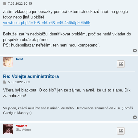
P
7.02.2022 10:45
ř
í
Zatím vkládejte jen obrázky pomocí externích odkazů např. na google
s
fotky nebo jiná uložiště:
p
ě
viewtopic.php?f=10&t=5076&p=804565#p804565
v
e
k
Bohužel zatím nedokážu identifikovat problém, proč se nedá vkládat do
příspěvku obrázek přímo.
PS: hudebnibazar neřeším, ten není mou kompetencí.
torst
Re: Volejte administrátora
P
5.06.2022 9:03
ř
í
Včera byl blackout! O co šlo? jen ze zájmu, hlavně, že už to šlape. Dík
s
za nahození!
p
ě
v
e
Vy jeden, každý musíme snést mínění druhého. Demokracie znamená diskusi. (Tomáš
k
Garrigue Masaryk)
VladaM
Site Admin