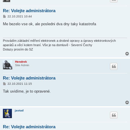
Re: Volejte administrátora
P
22.10.2021 10:44
ř
í
Me bezelo vse ok, ale posledni dva dny taky katastrofa
s
p
ě
v
e
Provádím základní měření elektronek a drobné opravy a úpravy elektronkových
k
aparátů a věcí kolem hraní. Vše je na domluvě - Severní Čechy
Dotazy prosím do SZ
Hendrek
Site Admin
Re: Volejte administrátora
P
22.10.2021 11:15
ř
í
Tak uvidíme, je to opravené.
s
p
ě
v
e
jastud
k
Re: Volejte administrátora