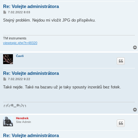
Re: Volejte administrátora
P
7.02.2022 8:03
ř
í
Stejný problém. Nejdou mi vložit JPG do příspěvku.
s
p
ě
v
e
TM instruments
k
viewtopic.php?t=48320
Čavli
Re: Volejte administrátora
P
7.02.2022 9:22
ř
í
Také nejde. Také na bazaru už je taky spousty inzerátů bez fotek.
s
p
ě
v
e
╭╭(╭⊚‿⊚╮)╮╮
k
Hendrek
Site Admin
Re: Volejte administrátora