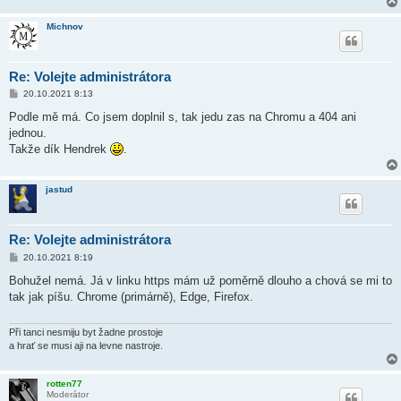
Michnov
Re: Volejte administrátora
P
20.10.2021 8:13
ř
í
Podle mě má. Co jsem doplnil s, tak jedu zas na Chromu a 404 ani
s
jednou.
p
ě
Takže dík Hendrek
.
v
e
k
jastud
Re: Volejte administrátora
P
20.10.2021 8:19
ř
í
Bohužel nemá. Já v linku https mám už poměrně dlouho a chová se mi to
s
tak jak píšu. Chrome (primárně), Edge, Firefox.
p
ě
v
e
Při tanci nesmiju byt žadne prostoje
k
a hrať se musi aji na levne nastroje.
rotten77
Moderátor