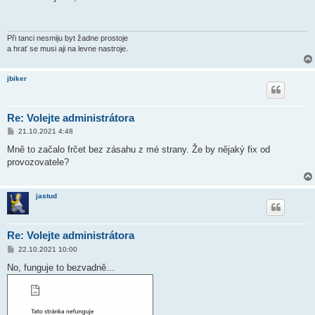
s
p
ě
v
e
Při tanci nesmiju byt žadne prostoje
k
a hrať se musi aji na levne nastroje.
jbiker
Re: Volejte administrátora
P
21.10.2021 4:48
ř
í
Mně to začalo frčet bez zásahu z mé strany. Že by nějaký fix od
s
provozovatele?
p
ě
v
e
jastud
k
Re: Volejte administrátora
P
22.10.2021 10:00
ř
í
No, funguje to bezvadně...
s
p
ě
v
e