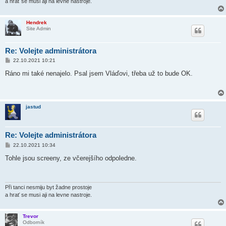
a hrať se musi aji na levne nastroje.
Hendrek
Site Admin
Re: Volejte administrátora
P
22.10.2021 10:21
ř
í
Ráno mi také nenajelo. Psal jsem Vláďovi, třeba už to bude OK.
s
p
ě
v
e
jastud
k
Re: Volejte administrátora
P
22.10.2021 10:34
ř
í
Tohle jsou screeny, ze včerejšího odpoledne.
s
p
ě
v
e
Při tanci nesmiju byt žadne prostoje
k
a hrať se musi aji na levne nastroje.
Trevor
Odborník