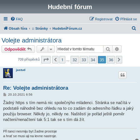
Hudební fórum
FAQ
Registrovat
Přihlásit se
H
Obsah fóra
:: Stránky
HudebníFórum.cz
l
Volejte administrátora
e
Hledat
Pokročilé 
Odpovědět
d
a
Stránka
35
z
36
1
32
33
34
35
36
Předchozí
Další
709 příspěvků
…
t
jastud
Re: Volejte administrátora
P
20.10.2021 6:56
ř
í
Žádný https s tím nemá nic společnýho mládenci. Stránka se načítá v
s
podstatě náhodně bez ohledu na to co zadám do adresního řádku a jaký
p
ě
použiju browser. Někdy jo, někdy ne. Naštěstí je pořád ještě poměr
v
načtení/nenačtení tak 5:1 tak se s tím dá žít.
e
k
Při tanci nesmiju byt žadne prostoje
a hrať se musi aji na levne nastroje.