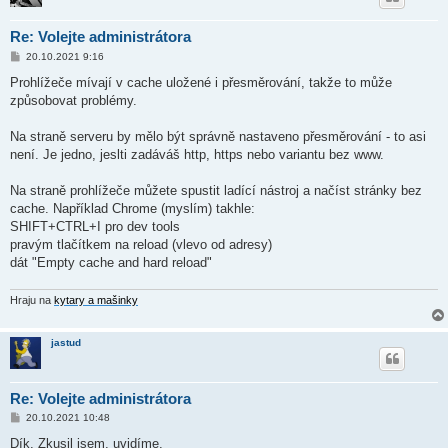
Re: Volejte administrátora
P
20.10.2021 9:16
ř
í
Prohlížeče mívají v cache uložené i přesměrování, takže to může
s
způsobovat problémy.
p
ě
v
Na straně serveru by mělo být správně nastaveno přesměrování - to asi
e
k
není. Je jedno, jeslti zadáváš http, https nebo variantu bez www.
Na straně prohlížeče můžete spustit ladící nástroj a načíst stránky bez
cache. Například Chrome (myslím) takhle:
SHIFT+CTRL+I pro dev tools
pravým tlačítkem na reload (vlevo od adresy)
dát "Empty cache and hard reload"
Hraju na
kytary a mašinky
jastud
Re: Volejte administrátora
P
20.10.2021 10:48
ř
í
Dík. Zkusil jsem, uvidíme.