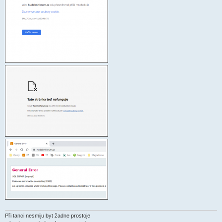
k
Při tanci nesmiju byt žadne prostoje