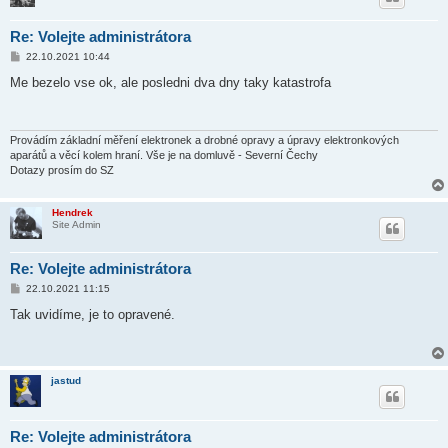
Re: Volejte administrátora
P
22.10.2021 10:44
ř
í
Me bezelo vse ok, ale posledni dva dny taky katastrofa
s
p
ě
v
e
Provádím základní měření elektronek a drobné opravy a úpravy elektronkových
k
aparátů a věcí kolem hraní. Vše je na domluvě - Severní Čechy
Dotazy prosím do SZ
Hendrek
Site Admin
Re: Volejte administrátora
P
22.10.2021 11:15
ř
í
Tak uvidíme, je to opravené.
s
p
ě
v
e
jastud
k
Re: Volejte administrátora