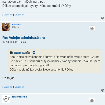
ě
namátkou pár malých jpg a pdf.
v
Dělám to stejně jak dycky. Něco se změnilo? Díky.
e
k
|
|
Cruel YT
Cruel sptf
cherreda
Rádce
Re: Volejte administrátora
P
13.12.2021 17:46
ř
í
s
cherreda
píše:
p
ě
Ahoj, nelze mi zničehonic přidávat přílohy do příspěvku (Opera, Chrom).
v
Po načtení je u souboru žlutý vykřičníček "vadný soubor" - zkoušel jsem
e
k
namátkou pár malých jpg a pdf.
Dělám to stejně jak dycky. Něco se změnilo? Díky.
Už to jde.
|
|
Cruel YT
Cruel sptf
fantomasxxx