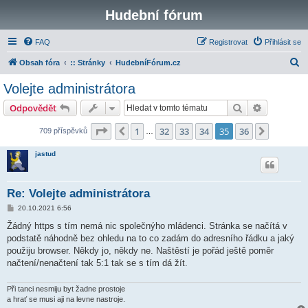
Hudební fórum
FAQ
Registrovat
Přihlásit se
H
Obsah fóra
:: Stránky
HudebníFórum.cz
l
Volejte administrátora
e
Hledat
Pokročilé 
Odpovědět
d
a
Stránka
35
z
36
1
32
33
34
35
36
Předchozí
Další
709 příspěvků
…
t
jastud
Re: Volejte administrátora
P
20.10.2021 6:56
ř
í
Žádný https s tím nemá nic společnýho mládenci. Stránka se načítá v
s
podstatě náhodně bez ohledu na to co zadám do adresního řádku a jaký
p
ě
použiju browser. Někdy jo, někdy ne. Naštěstí je pořád ještě poměr
v
načtení/nenačtení tak 5:1 tak se s tím dá žít.
e
k
Při tanci nesmiju byt žadne prostoje
a hrať se musi aji na levne nastroje.