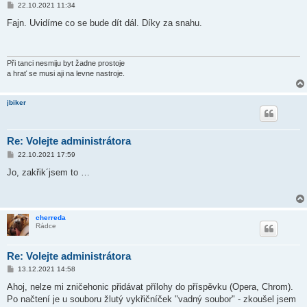
P
22.10.2021 11:34
ř
í
Fajn. Uvidíme co se bude dít dál. Díky za snahu.
s
p
ě
v
e
Při tanci nesmiju byt žadne prostoje
k
a hrať se musi aji na levne nastroje.
jbiker
Re: Volejte administrátora
P
22.10.2021 17:59
ř
í
Jo, zakřik´jsem to …
s
p
ě
v
e
cherreda
k
Rádce
Re: Volejte administrátora
P
13.12.2021 14:58
ř
í
Ahoj, nelze mi zničehonic přidávat přílohy do příspěvku (Opera, Chrom).
s
Po načtení je u souboru žlutý vykřičníček "vadný soubor" - zkoušel jsem
p