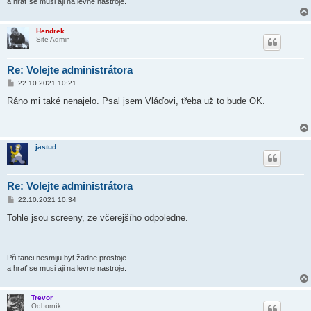
a hrať se musi aji na levne nastroje.
Hendrek
Site Admin
Re: Volejte administrátora
P
22.10.2021 10:21
ř
í
Ráno mi také nenajelo. Psal jsem Vláďovi, třeba už to bude OK.
s
p
ě
v
e
jastud
k
Re: Volejte administrátora
P
22.10.2021 10:34
ř
í
Tohle jsou screeny, ze včerejšího odpoledne.
s
p
ě
v
e
Při tanci nesmiju byt žadne prostoje
k
a hrať se musi aji na levne nastroje.
Trevor
Odborník