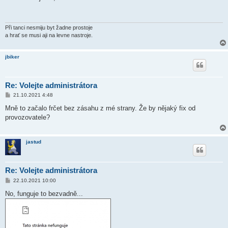
s
p
ě
v
e
Při tanci nesmiju byt žadne prostoje
k
a hrať se musi aji na levne nastroje.
jbiker
Re: Volejte administrátora
P
21.10.2021 4:48
ř
í
Mně to začalo frčet bez zásahu z mé strany. Že by nějaký fix od
s
provozovatele?
p
ě
v
e
jastud
k
Re: Volejte administrátora
P
22.10.2021 10:00
ř
í
No, funguje to bezvadně...
s
p
ě
v
e