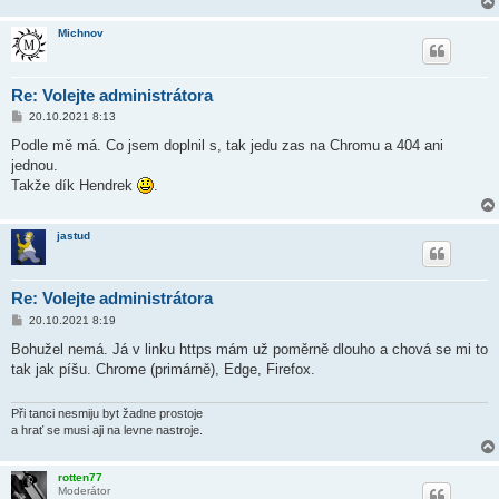
Michnov
Re: Volejte administrátora
P
20.10.2021 8:13
ř
í
Podle mě má. Co jsem doplnil s, tak jedu zas na Chromu a 404 ani
s
jednou.
p
ě
Takže dík Hendrek
.
v
e
k
jastud
Re: Volejte administrátora
P
20.10.2021 8:19
ř
í
Bohužel nemá. Já v linku https mám už poměrně dlouho a chová se mi to
s
tak jak píšu. Chrome (primárně), Edge, Firefox.
p
ě
v
e
Při tanci nesmiju byt žadne prostoje
k
a hrať se musi aji na levne nastroje.
rotten77
Moderátor