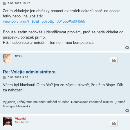
P
7.02.2022 10:45
ř
í
Zatím vkládejte jen obrázky pomocí externích odkazů např. na google
s
fotky nebo jiná uložiště:
p
ě
viewtopic.php?f=10&t=5076&p=804565#p804565
v
e
k
Bohužel zatím nedokážu identifikovat problém, proč se nedá vkládat do
příspěvku obrázek přímo.
PS: hudebnibazar neřeším, ten není mou kompetencí.
torst
Re: Volejte administrátora
P
5.06.2022 9:03
ř
í
Včera byl blackout! O co šlo? jen ze zájmu, hlavně, že už to šlape. Dík
s
za nahození!
p
ě
v
e
Vy jeden, každý musíme snést mínění druhého. Demokracie znamená diskusi. (Tomáš
k
Garrigue Masaryk)
VladaM
Site Admin