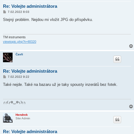
Re: Volejte administrátora
P
7.02.2022 8:03
ř
í
Stejný problém. Nejdou mi vložit JPG do příspěvku.
s
p
ě
v
e
TM instruments
k
viewtopic.php?t=48320
Čavli
Re: Volejte administrátora
P
7.02.2022 9:22
ř
í
Také nejde. Také na bazaru už je taky spousty inzerátů bez fotek.
s
p
ě
v
e
╭╭(╭⊚‿⊚╮)╮╮
k
Hendrek
Site Admin
Re: Volejte administrátora