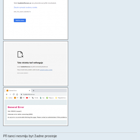
k
Při tanci nesmiju byt žadne prostoje