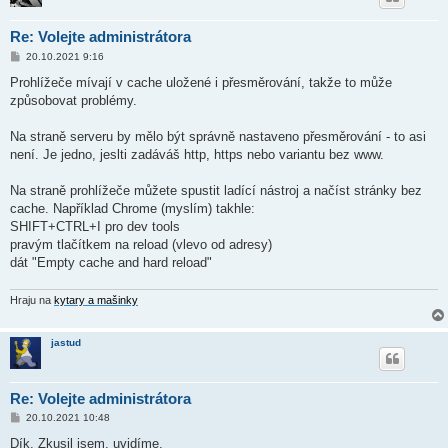
Re: Volejte administrátora
P
20.10.2021 9:16
ř
í
Prohlížeče mívají v cache uložené i přesměrování, takže to může
s
způsobovat problémy.
p
ě
v
Na straně serveru by mělo být správně nastaveno přesměrování - to asi
e
k
není. Je jedno, jeslti zadáváš http, https nebo variantu bez www.
Na straně prohlížeče můžete spustit ladící nástroj a načíst stránky bez
cache. Například Chrome (myslím) takhle:
SHIFT+CTRL+I pro dev tools
pravým tlačítkem na reload (vlevo od adresy)
dát "Empty cache and hard reload"
Hraju na
kytary a mašinky
jastud
Re: Volejte administrátora
P
20.10.2021 10:48
ř
í
Dík. Zkusil jsem, uvidíme.