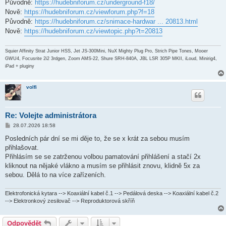
ě
Původně:
https://hudebniforum.cz/underground-f18/
v
Nově:
https://hudebniforum.cz/viewforum.php?f=18
e
k
Původně:
https://hudebniforum.cz/snimace-hardwar ... 20813.html
Nově:
https://hudebniforum.cz/viewtopic.php?t=20813
Squier Affinity Strat Junior HSS, Jet JS-300Mini, NuX Mighty Plug Pro, Strich Pipe Tones, Mooer
GWU4, Focusrite 2i2 3rdgen, Zoom AMS-22, Shure SRH-840A, JBL LSR 305P MKII, iLoud, Minirig4,
iPad + pluginy
volfi
Re: Volejte administrátora
P
28.07.2026 18:58
ř
í
Posledních pár dní se mi děje to, že se x krát za sebou musím
s
přihlašovat.
p
ě
Přihlásím se se zatrženou volbou pamatování přihlášení a stačí 2x
v
kliknout na nějaké vlákno a musím se přihlásit znovu, klidně 5x za
e
k
sebou. Dělá to na více zařízeních.
Elektrofonická kytara --> Koaxiální kabel č.1 --> Pedálová deska --> Koaxiální kabel č.2
--> Elektronkový zesilovač --> Reproduktorová skříň
Odpovědět