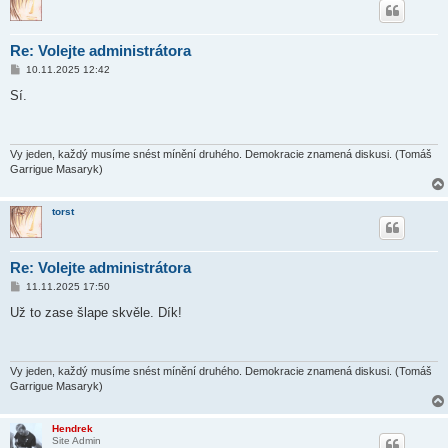
Re: Volejte administrátora
P
10.11.2025 12:42
ř
í
Sí.
s
p
ě
v
e
Vy jeden, každý musíme snést mínění druhého. Demokracie znamená diskusi. (Tomáš
k
Garrigue Masaryk)
torst
Re: Volejte administrátora
P
11.11.2025 17:50
ř
í
Už to zase šlape skvěle. Dík!
s
p
ě
v
e
Vy jeden, každý musíme snést mínění druhého. Demokracie znamená diskusi. (Tomáš
k
Garrigue Masaryk)
Hendrek
Site Admin