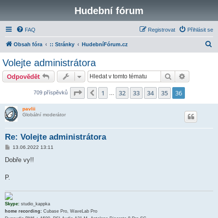
Hudební fórum
FAQ
Registrovat
Přihlásit se
H
Obsah fóra
:: Stránky
HudebníFórum.cz
l
Volejte administrátora
e
Hledat
Pokročilé 
Odpovědět
d
a
Stránka
36
z
36
1
32
33
34
35
36
Předchozí
709 příspěvků
…
t
pavlii
Globální moderátor
Re: Volejte administrátora
P
13.06.2022 13:11
ř
í
Dobře vy!!
s
p
ě
P.
v
e
k
Skype:
studio_kappka
home recording:
Cubase Pro, WaveLab Pro