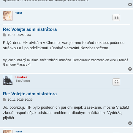
Dynaudio BM6 + A500, PSI Audio A21-M, Antelope Discrete 8 Pro SC
torst
Re: Volejte administrátora
P
10.11.2025 9:34
ř
í
Když dnes HF otvírám v Chrome, varuje mne to před nezabezpečenou
s
stránkou a i po odclicknutí zůstává varování Nezabezpečeno.
p
ě
v
e
Vy jeden, každý musíme snést mínění druhého. Demokracie znamená diskusi. (Tomáš
k
Garrigue Masaryk)
Hendrek
Site Admin
Re: Volejte administrátora
P
10.11.2025 10:39
ř
í
Jo, potvrzuji. HF bylo posledních pár dní nějak zasekané, možná VladaM
s
zkouší aspoň nějak odstranit problém s dlouhým načítáním. Vyděržaj
p
ě
pijoňér.
v
e
k
torst