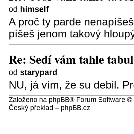
od
himself
A proč ty parde nenapíše
píšeš jenom takový hloupý
Re: Sedí vám tahle tabula
od
starypard
NU, já vím, že su debil. 
Založeno na
phpBB
® Forum Software ©
Český překlad –
phpBB.cz