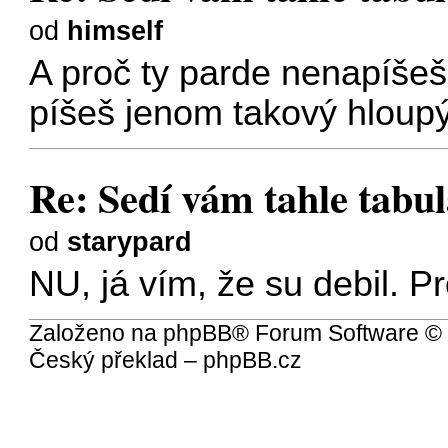
od
himself
A proč ty parde nenapíše
píšeš jenom takový hloupý
Re: Sedí vám tahle tabula
od
starypard
NU, já vím, že su debil. 
Založeno na
phpBB
® Forum Software ©
Český překlad –
phpBB.cz