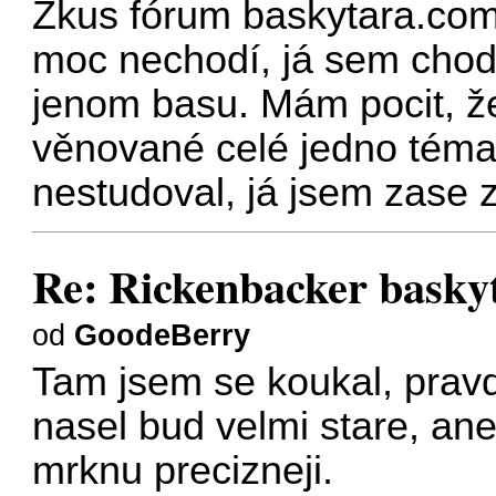
Zkus fórum baskytara.com,
moc nechodí, já sem chod
jenom basu. Mám pocit, ž
věnované celé jedno téma 
nestudoval, já jsem zase za
Re: Rickenbacker baskyt
od
GoodeBerry
Tam jsem se koukal, pravd
nasel bud velmi stare, ane
mrknu precizneji.