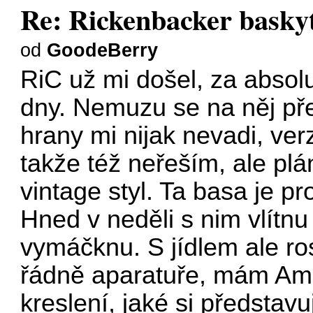
Re: Rickenbacker baskyt
od
GoodeBerry
RiC už mi došel, za absol
dny. Nemuzu se na něj přes
hrany mi nijak nevadi, ve
takže též neřeším, ale plán
vintage styl. Ta basa je pr
Hned v neděli s nim vlítnu
vymáčknu. S jídlem ale ro
řádně aparatuře, mám Amp
kreslení, jaké si představ