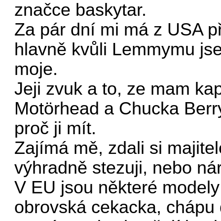
značce baskytar.
Za pár dní mi má z USA př
hlavně kvůli Lemmymu jse
moje.
Jeji zvuk a to, ze mam ka
Motörhead a Chucka Berryh
proč ji mít.
Zajímá mě, zdali si majite
výhradně stezuji, nebo ná
V EU jsou některé modely
obrovská cekacka, chápu d