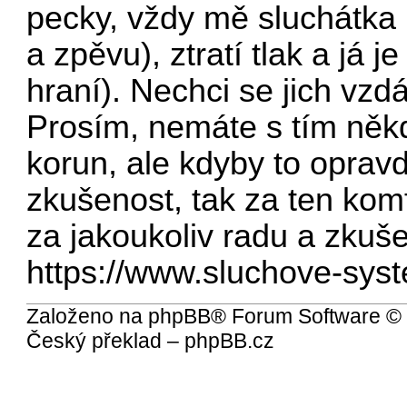
pecky, vždy mě sluchátka 
a zpěvu), ztratí tlak a já j
hraní). Nechci se jich vzdá
Prosím, nemáte s tím něk
korun, ale kdyby to oprav
zkušenost, tak za ten komfo
za jakoukoliv radu a zkuš
https://www.sluchove-syste
Založeno na
phpBB
® Forum Software ©
Český překlad –
phpBB.cz