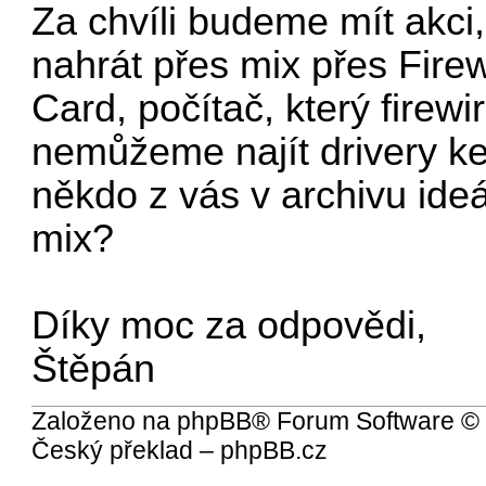
Za chvíli budeme mít akci,
nahrát přes mix přes Fire
Card, počítač, který firewi
nemůžeme najít drivery k
někdo z vás v archivu ideá
mix?
Díky moc za odpovědi,
Štěpán
Založeno na
phpBB
® Forum Software ©
Český překlad –
phpBB.cz