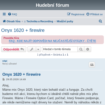
Hudební fórum
FAQ
Registrovat
Přihlásit se
H
Obsah fóra
:: Technika a Recording
Mixážní pulty
l
Onyx 1620 + firewire
e
Pravidla fóra
d
FAQ - KDE NAJÍT ODPOVĚDI NA NEJČASTĚJŠÍ OTÁZKY - ČTĚTE
a
Hledat
Pokročilé 
Odpovědět
t
1 příspěvek • Stránka
1
z
1
stipi
Nový uživatel
Onyx 1620 + firewire
P
29.05.2026 14:49
ř
í
Ahoj,
s
Máme mix Onyx 1620, který nám bohatě stačí a funguje. Za chvíli
p
ě
budeme mít akci, kterou bychom si ideálně chtěli nahrát přes mix přes
v
Firewire. Máme i Firewire Option Card, počítač, který firewire podporuje,
e
k
ale nikde nemůžeme najít drivery ke stažení. Neměl by náhodou někdo z