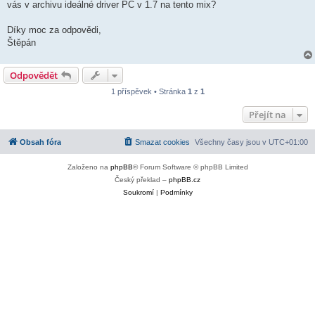
vás v archivu ideálné driver PC v 1.7 na tento mix?
Díky moc za odpovědi,
Štěpán
Odpovědět
1 příspěvek • Stránka
1
z
1
Přejít na
Obsah fóra
Smazat cookies
Všechny časy jsou v
UTC+01:00
Založeno na
phpBB
® Forum Software © phpBB Limited
Český překlad –
phpBB.cz
Soukromí
|
Podmínky