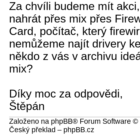
Za chvíli budeme mít akci,
nahrát přes mix přes Fire
Card, počítač, který firewi
nemůžeme najít drivery k
někdo z vás v archivu ideá
mix?
Díky moc za odpovědi,
Štěpán
Založeno na
phpBB
® Forum Software ©
Český překlad –
phpBB.cz