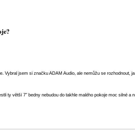
oje?
oje. Vybral jsem si značku ADAM Audio, ale nemůžu se rozhodnout, jak
tli ty větší 7" bedny nebudou do takhle malého pokoje moc silné a n