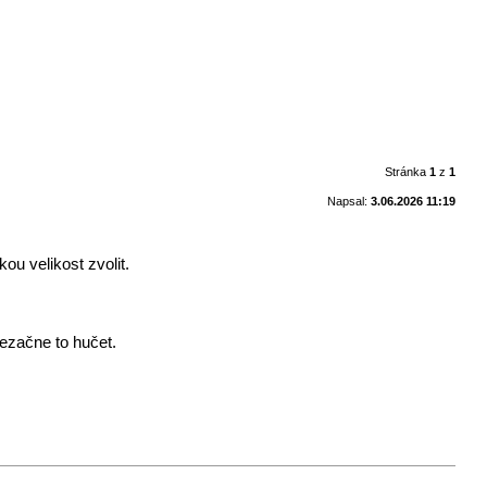
Stránka
1
z
1
Napsal:
3.06.2026 11:19
ou velikost zvolit.
ezačne to hučet.