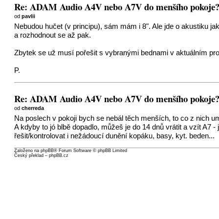
Re: ADAM Audio A4V nebo A7V do menšího pokoje
od
pavlii
Nebudou hučet (v principu), sám mám i 8". Ale jde o akustiku ja
a rozhodnout se až pak.
Zbytek se už musí pořešit s vybranými bednami v aktuálním pro
P.
Re: ADAM Audio A4V nebo A7V do menšího pokoje
od
cherreda
Na poslech v pokoji bych se nebál těch menších, to co z nich um
A kdyby to jó blbě dopadlo, můžeš je do 14 dnů vrátit a vzít A7 
řešit/kontrolovat i nežádoucí dunění kopáku, basy, kyt. beden...
Založeno na
phpBB
® Forum Software © phpBB Limited
Český překlad –
phpBB.cz