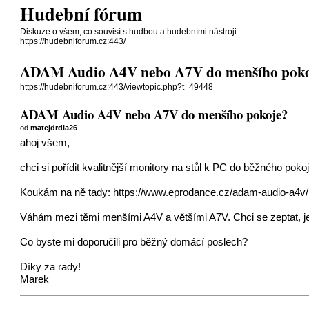
Hudební fórum
Diskuze o všem, co souvisí s hudbou a hudebními nástroji.
https://hudebniforum.cz:443/
ADAM Audio A4V nebo A7V do menšího pok
https://hudebniforum.cz:443/viewtopic.php?t=49448
ADAM Audio A4V nebo A7V do menšího pokoje?
od
matejdrdla26
ahoj všem,
chci si pořídit kvalitnější monitory na stůl k PC do běžného pok
Koukám na ně tady:
https://www.eprodance.cz/adam-audio-a4v/
Váhám mezi těmi menšími A4V a většími A7V. Chci se zeptat, jes
Co byste mi doporučili pro běžný domácí poslech?
Díky za rady!
Marek