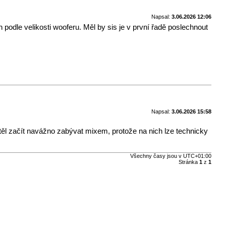
Napsal:
3.06.2026 12:06
podle velikosti wooferu. Měl by sis je v první řadě poslechnout
Napsal:
3.06.2026 15:58
chtěl začít navážno zabývat mixem, protože na nich lze technicky
Všechny časy jsou v
UTC+01:00
Stránka
1
z
1