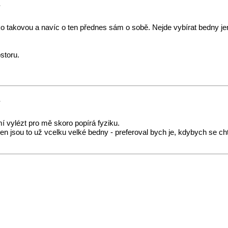
?
ko takovou a navíc o ten přednes sám o sobě. Nejde vybírat bedny jen 
storu.
?
í vylézt pro mě skoro popírá fyziku.
- jen jsou to už vcelku velké bedny - preferoval bych je, kdybych se 