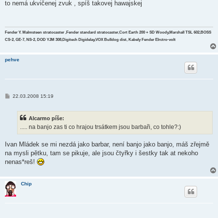
í
to nemá ukvičenej zvuk , spíš takovej hawajskej
s
p
ě
v
e
Fender Y. Malmsteen stratocaster ,Fender standard stratocaster,Cort Earth 200 + SD Woody,Marshall TSL 602,BOSS
k
CS-2, GE-7, NS-2, DOD YJM 308,Digitech Digidelay,VOX Bulldog dist, Kabely Fender Elrctro-volt
pehve
P
22.03.2008 15:19
ř
í
s
Alcarmo píše:
p
ě
..... na banjo zas ti co hrajou trsátkem jsou barbaři, co tohle?:)
v
e
k
Ivan Mládek se mi nezdá jako barbar, není banjo jako banjo, máš zřejmě
na mysli pětku, tam se pikuje, ale jsou čtyřky i šestky tak at nekoho
nenas*reš!
Chip