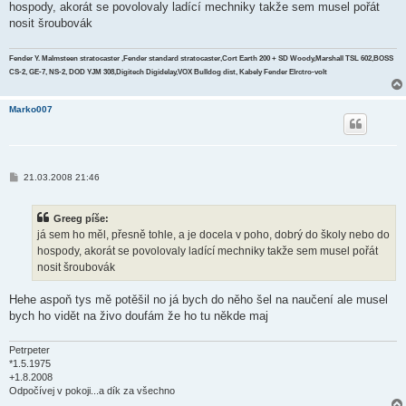
hospody, akorát se povolovaly ladící mechniky takže sem musel pořát
p
ě
nosit šroubovák
v
e
k
Fender Y. Malmsteen stratocaster ,Fender standard stratocaster,Cort Earth 200 + SD Woody,Marshall TSL 602,BOSS
CS-2, GE-7, NS-2, DOD YJM 308,Digitech Digidelay,VOX Bulldog dist, Kabely Fender Elrctro-volt
Marko007
P
21.03.2008 21:46
ř
í
s
Greeg píše:
p
ě
já sem ho měl, přesně tohle, a je docela v poho, dobrý do školy nebo do
v
hospody, akorát se povolovaly ladící mechniky takže sem musel pořát
e
k
nosit šroubovák
Hehe aspoň tys mě potěšil no já bych do něho šel na naučení ale musel
bych ho vidět na živo doufám že ho tu někde maj
Petrpeter
*1.5.1975
+1.8.2008
Odpočívej v pokoji...a dík za všechno