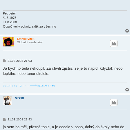
p
ě
v
e
Petrpeter
k
*1.5.1975
+1.8.2008
Odpočívej v pokoji...a dík za všechno
Smrťokvítek
Globální moderátor
P
21.03.2008 21:03
ř
í
Já bych to teda nekoupil. Za chvíli zjistíš, že je to naprd. kdyžtak něco
s
lepšího. nebo tenor-ukulele.
p
ě
v
e
(っ◕‿◕)っ :: (╯°□°）╯︵ ┻━┻ :: (❍ᴥ❍ʋ) :: ᶘ ᵒᴥᵒᶅ
k
Greeg
P
21.03.2008 21:43
ř
í
já sem ho měl, přesně tohle, a je docela v poho, dobrý do školy nebo do
s