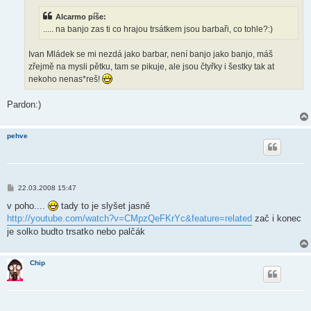
ě
v
Alcarmo píše:
e
k
..... na banjo zas ti co hrajou trsátkem jsou barbaři, co tohle?:)
Ivan Mládek se mi nezdá jako barbar, není banjo jako banjo, máš
zřejmě na mysli pětku, tam se pikuje, ale jsou čtyřky i šestky tak at
nekoho nenas*reš!
Pardon:)
pehve
P
22.03.2008 15:47
ř
í
v poho....
tady to je slyšet jasně
s
http://youtube.com/watch?v=CMpzQeFKrYc&feature=related
zač i konec
p
ě
je solko budto trsatko nebo palčák
v
e
k
Chip