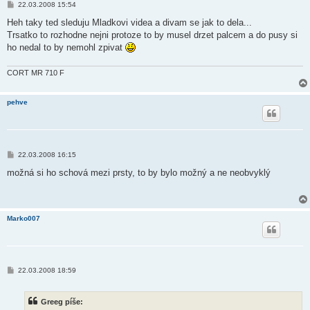
P
22.03.2008 15:54
ř
í
Heh taky ted sleduju Mladkovi videa a divam se jak to dela...
s
Trsatko to rozhodne nejni protoze to by musel drzet palcem a do pusy si
p
ě
ho nedal to by nemohl zpivat
v
e
k
CORT MR 710 F
pehve
P
22.03.2008 16:15
ř
í
možná si ho schová mezi prsty, to by bylo možný a ne neobvyklý
s
p
ě
v
e
Marko007
k
P
22.03.2008 18:59
ř
í
s
Greeg píše:
p