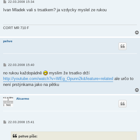
P
22.03.2008 15:34
ř
í
Ivan Mladek vali s trsatkem? ja vzdycky myslel ze rukou
s
p
ě
v
e
CORT MR 710 F
k
pehve
P
22.03.2008 15:40
ř
í
no rukou každopádně
myslim že trsatko drží
s
http://youtube.com/watch?v=WEg_Opunn2k&feature=related
ale určo to
p
ě
není prstýnkama jako na pětku
v
e
k
Alcarmo
P
22.03.2008 15:41
ř
í
s
pehve píše:
p