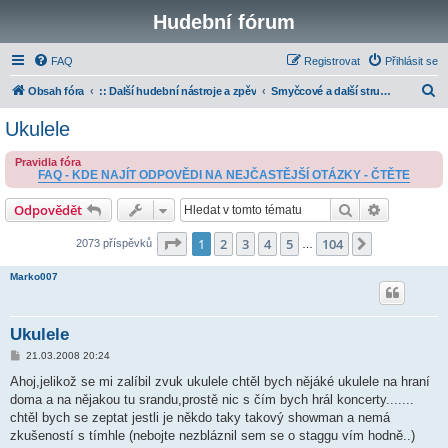
Hudební fórum
FAQ
Registrovat
Přihlásit se
H
Obsah fóra
:: Další hudební nástroje a zpěv
Smyčcové a další strunné nástroje
l
Ukulele
e
Pravidla fóra
d
FAQ - KDE NAJÍT ODPOVĚDI NA NEJČASTĚJŠÍ OTÁZKY - ČTĚTE
a
Hledat
Pokročilé 
Odpovědět
t
Stránka
1
z
104
1
2
3
4
5
104
Další
2073 příspěvků
…
Marko007
Ukulele
P
21.03.2008 20:24
ř
í
Ahoj,jelikož se mi zalíbil zvuk ukulele chtěl bych nějáké ukulele na hraní
s
doma a na nějakou tu srandu,prostě nic s čím bych hrál koncerty.......
p
ě
chtěl bych se zeptat jestli je někdo taky takový showman a nemá
v
zkušeností s tímhle (nebojte nezbláznil sem se o staggu vím hodně..)
e