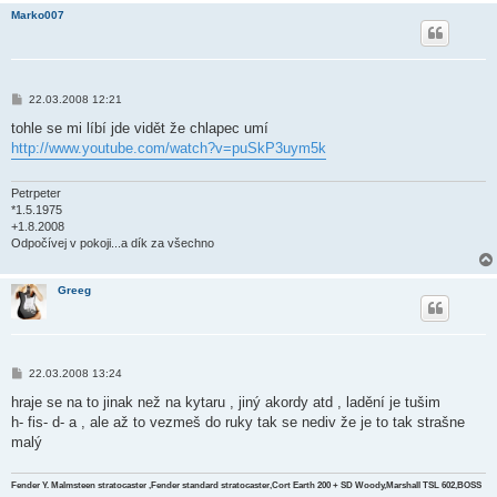
Marko007
P
22.03.2008 12:21
ř
í
tohle se mi líbí jde vidět že chlapec umí
s
http://www.youtube.com/watch?v=puSkP3uym5k
p
ě
v
e
Petrpeter
k
*1.5.1975
+1.8.2008
Odpočívej v pokoji...a dík za všechno
Greeg
P
22.03.2008 13:24
ř
í
hraje se na to jinak než na kytaru , jiný akordy atd , ladění je tušim
s
h- fis- d- a , ale až to vezmeš do ruky tak se nediv že je to tak strašne
p
ě
malý
v
e
k
Fender Y. Malmsteen stratocaster ,Fender standard stratocaster,Cort Earth 200 + SD Woody,Marshall TSL 602,BOSS