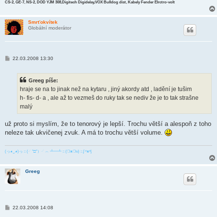
CS-2, GE-7, NS-2, DOD YJM 308,Digitech Digidelay,VOX Bulldog dist, Kabely Fender Elrctro-volt
Smrťokvítek
Globální moderátor
P
22.03.2008 13:30
ř
í
s
Greeg píše:
p
ě
hraje se na to jinak než na kytaru , jiný akordy atd , ladění je tušim
v
h- fis- d- a , ale až to vezmeš do ruky tak se nediv že je to tak strašne
e
k
malý
už proto si myslím, že to tenorový je lepší. Trochu větší a alespoň z toho
neleze tak ukvičenej zvuk. A má to trochu větší volume.
(っ◕‿◕)っ :: (╯°□°）╯︵ ┻━┻ :: (❍ᴥ❍ʋ) :: ᶘ ᵒᴥᵒᶅ
Greeg
P
22.03.2008 14:08
ř