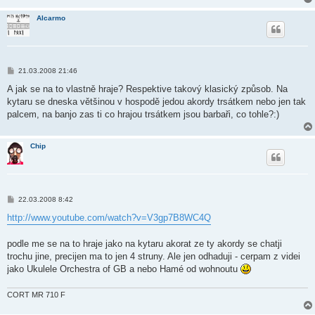
Alcarmo
P
21.03.2008 21:46
ř
í
A jak se na to vlastně hraje? Respektive takový klasický způsob. Na
s
kytaru se dneska většinou v hospodě jedou akordy trsátkem nebo jen tak
p
ě
palcem, na banjo zas ti co hrajou trsátkem jsou barbaři, co tohle?:)
v
e
k
Chip
P
22.03.2008 8:42
ř
í
http://www.youtube.com/watch?v=V3gp7B8WC4Q
s
p
ě
podle me se na to hraje jako na kytaru akorat ze ty akordy se chatji
v
trochu jine, precijen ma to jen 4 struny. Ale jen odhaduji - cerpam z videi
e
k
jako Ukulele Orchestra of GB a nebo Hamé od wohnoutu
CORT MR 710 F