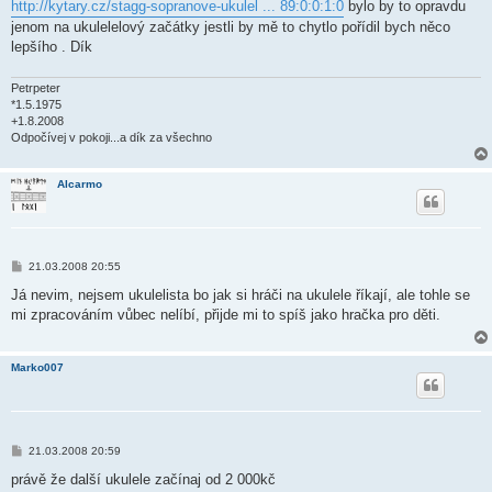
k
http://kytary.cz/stagg-sopranove-ukulel ... 89:0:0:1:0
bylo by to opravdu
jenom na ukulelelový začátky jestli by mě to chytlo pořídil bych něco
lepšího . Dík
Petrpeter
*1.5.1975
+1.8.2008
Odpočívej v pokoji...a dík za všechno
Alcarmo
P
21.03.2008 20:55
ř
í
Já nevim, nejsem ukulelista bo jak si hráči na ukulele říkají, ale tohle se
s
mi zpracováním vůbec nelíbí, přijde mi to spíš jako hračka pro děti.
p
ě
v
e
Marko007
k
P
21.03.2008 20:59
ř
í
právě že další ukulele začínaj od 2 000kč
s