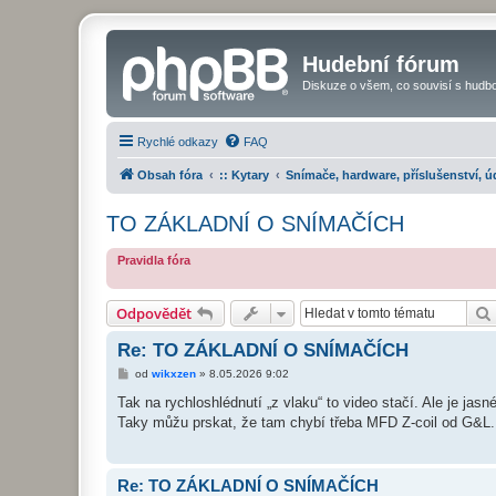
Hudební fórum
Diskuze o všem, co souvisí s hudbo
Rychlé odkazy
FAQ
Obsah fóra
:: Kytary
Snímače, hardware, příslušenství, ú
TO ZÁKLADNÍ O SNÍMAČÍCH
Pravidla fóra
Odpovědět
Re: TO ZÁKLADNÍ O SNÍMAČÍCH
P
od
wikxzen
»
8.05.2026 9:02
ř
í
Tak na rychloshlédnutí „z vlaku“ to video stačí. Ale je jasn
s
Taky můžu prskat, že tam chybí třeba MFD Z-coil od G&L.
p
ě
v
e
k
Re: TO ZÁKLADNÍ O SNÍMAČÍCH