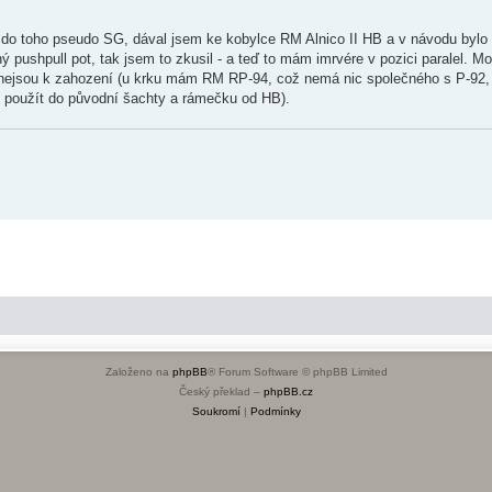
 toho pseudo SG, dával jsem ke kobylce RM Alnico II HB a v návodu bylo i
 pushpull pot, tak jsem to zkusil - a teď to mám imrvére v pozici paralel. Mo
y nejsou k zahození (u krku mám RM RP-94, což nemá nic společného s P-92, j
v použít do původní šachty a rámečku od HB).
Založeno na
phpBB
® Forum Software © phpBB Limited
Český překlad –
phpBB.cz
Soukromí
|
Podmínky