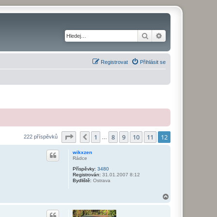
Hledat
Pokročilé hledání
Registrovat
Přihlásit se
Stránka
12
z
12
1
8
9
10
11
12
Předchozí
222 příspěvků
…
wikxzen
Rádce
Příspěvky:
3480
Registrován:
31.01.2007 8:12
Bydliště:
Ostrava
N
a
h
o