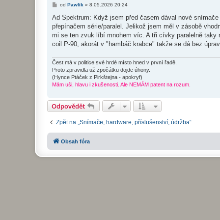
P
od
Pawlik
»
8.05.2026 20:24
ř
í
Ad Spektrum: Když jsem před časem dával nové snímače do
s
přepínačem série/paralel. Jelikož jsem měl v zásobě vhodný
p
ě
mi se ten zvuk líbí mnohem víc. A tři cívky paralelně tak
v
coil P-90, akorát v "hambáč krabce" takže se dá bez úpra
e
k
Čest má v politice své hrdé místo hned v první řadě.
Proto zpravidla už zpočátku dojde úhony.
(Hynce Ptáček z Pirkštejna - apokryf)
Mám uši, hlavu i zkušenosti. Ale NEMÁM patent na rozum.
Odpovědět
Zpět na „Snímače, hardware, příslušenství, údržba“
Obsah fóra