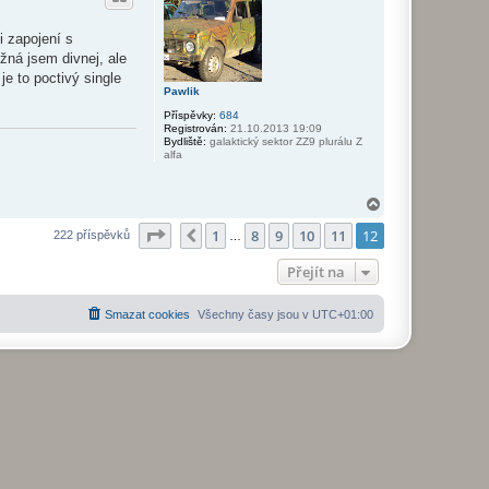
r
u
 zapojení s
žná jsem divnej, ale
e to poctivý single
Pawlik
Příspěvky:
684
Registrován:
21.10.2013 19:09
Bydliště:
galaktický sektor ZZ9 plurálu Z
alfa
N
a
Stránka
12
z
12
1
8
9
10
11
12
h
Předchozí
222 příspěvků
…
o
r
Přejít na
u
Smazat cookies
Všechny časy jsou v
UTC+01:00