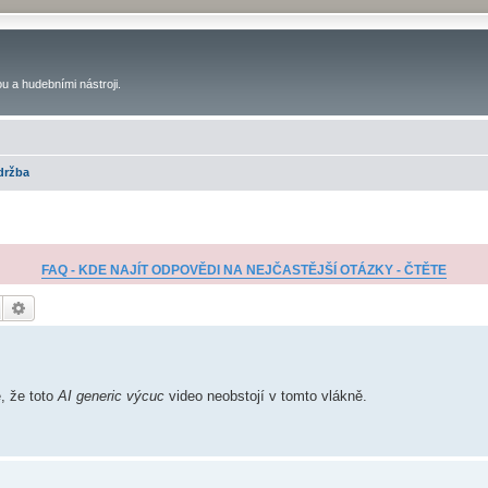
u a hudebními nástroji.
držba
FAQ - KDE NAJÍT ODPOVĚDI NA NEJČASTĚJŠÍ OTÁZKY - ČTĚTE
Hledat
Pokročilé hledání
é, že toto
AI generic výcuc
video neobstojí v tomto vlákně.