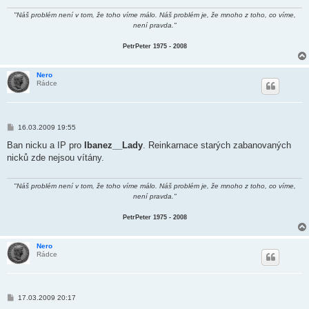
"Náš problém není v tom, že toho víme málo. Náš problém je, že mnoho z toho, co víme,
není pravda."
PetrPeter 1975 - 2008
Nero
Rádce
P
16.03.2009 19:55
ř
í
Ban nicku a IP pro
Ibanez__Lady
. Reinkarnace starých zabanovaných
s
nicků zde nejsou vítány.
p
ě
v
e
"Náš problém není v tom, že toho víme málo. Náš problém je, že mnoho z toho, co víme,
k
není pravda."
PetrPeter 1975 - 2008
Nero
Rádce
P
17.03.2009 20:17
ř