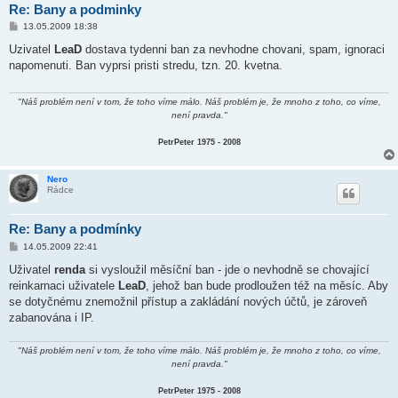
Re: Bany a podminky
P
13.05.2009 18:38
ř
í
Uzivatel
LeaD
dostava tydenni ban za nevhodne chovani, spam, ignoraci
s
napomenuti. Ban vyprsi pristi stredu, tzn. 20. kvetna.
p
ě
v
e
"Náš problém není v tom, že toho víme málo. Náš problém je, že mnoho z toho, co víme,
k
není pravda."
PetrPeter 1975 - 2008
Nero
Rádce
Re: Bany a podmínky
P
14.05.2009 22:41
ř
í
Uživatel
renda
si vysloužil měsíční ban - jde o nevhodně se chovající
s
reinkarnaci uživatele
LeaD
, jehož ban bude prodloužen též na měsíc. Aby
p
ě
se dotyčnému znemožnil přístup a zakládání nových účtů, je zároveň
v
zabanována i IP.
e
k
"Náš problém není v tom, že toho víme málo. Náš problém je, že mnoho z toho, co víme,
není pravda."
PetrPeter 1975 - 2008