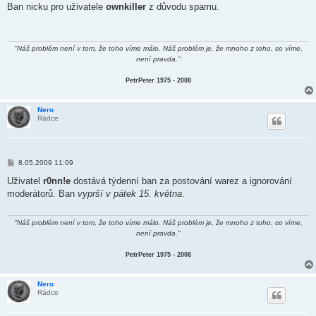
í
Ban nicku pro uživatele
ownkiller
z důvodu spamu.
s
p
ě
v
e
"Náš problém není v tom, že toho víme málo. Náš problém je, že mnoho z toho, co víme,
k
není pravda."
PetrPeter 1975 - 2008
Nero
Rádce
P
8.05.2009 11:09
ř
í
Uživatel
r0nn!e
dostává týdenní ban za postování warez a ignorování
s
moderátorů. Ban
vyprší v pátek 15. května
.
p
ě
v
e
"Náš problém není v tom, že toho víme málo. Náš problém je, že mnoho z toho, co víme,
k
není pravda."
PetrPeter 1975 - 2008
Nero
Rádce