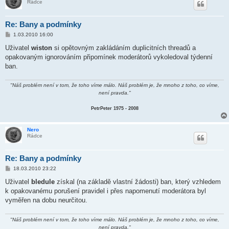
Rádce
Re: Bany a podmínky
P
1.03.2010 16:00
ř
í
Uživatel
wiston
si opětovným zakládáním duplicitních threadů a
s
opakovaným ignorováním připomínek moderátorů vykoledoval týdenní
p
ě
ban.
v
e
k
"Náš problém není v tom, že toho víme málo. Náš problém je, že mnoho z toho, co víme,
není pravda."
PetrPeter 1975 - 2008
Nero
Rádce
Re: Bany a podmínky
P
18.03.2010 23:22
ř
í
Uživatel
bledule
získal (na základě vlastní žádosti) ban, který vzhledem
s
k opakovanému porušení pravidel i přes napomenutí moderátora byl
p
ě
vyměřen na dobu neurčitou.
v
e
k
"Náš problém není v tom, že toho víme málo. Náš problém je, že mnoho z toho, co víme,
není pravda."