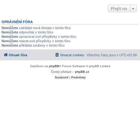
Přejít na
OPRÁVNĚNÍ FÓRA
Nemůžete
zakládat nová témata v tomto fóru
Nemůžete
odpovídat v tomto fóru
Nemůžete
upravovat své příspěvky v tomto fóru
Nemůžete
mazat své příspěvky v tomto fóru
Nemůžete
přikládat soubory v tomto fóru
Obsah fóra
Smazat cookies
Všechny časy jsou v
UTC+01:00
Založeno na
phpBB
® Forum Software © phpBB Limited
Český překlad –
phpBB.cz
Soukromí
|
Podmínky