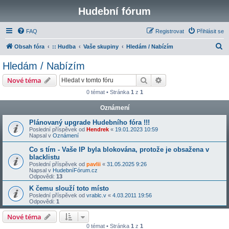
Hudební fórum
FAQ
Registrovat
Přihlásit se
H
Obsah fóra
:: Hudba
Vaše skupiny
Hledám / Nabízím
l
Hledám / Nabízím
e
Hledat
Pokročilé hledání
Nové téma
d
0 témat • Stránka
1
z
1
a
Oznámení
t
Plánovaný upgrade Hudebního fóra !!!
Poslední příspěvek od
Hendrek
«
19.01.2023 10:59
Napsal v
Oznámení
Co s tím - Vaše IP byla blokována, protože je obsažena v
blacklistu
Poslední příspěvek od
pavlii
«
31.05.2025 9:26
Napsal v
HudebníFórum.cz
Odpovědi:
13
K čemu slouží toto místo
Poslední příspěvek od
vrablc.v
«
4.03.2011 19:56
Odpovědi:
1
Nové téma
0 témat • Stránka
1
z
1